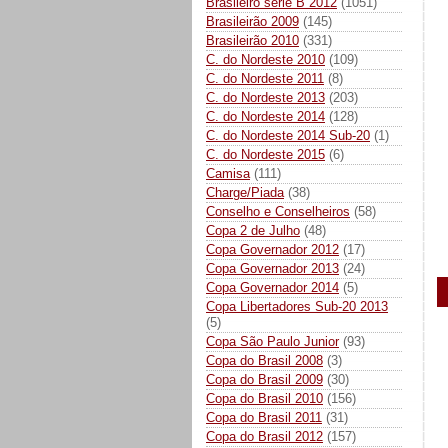
Brasileiro série B 2012
(1051)
Brasileirão 2009
(145)
Brasileirão 2010
(331)
C. do Nordeste 2010
(109)
C. do Nordeste 2011
(8)
C. do Nordeste 2013
(203)
C. do Nordeste 2014
(128)
C. do Nordeste 2014 Sub-20
(1)
C. do Nordeste 2015
(6)
Camisa
(111)
Charge/Piada
(38)
Conselho e Conselheiros
(58)
Copa 2 de Julho
(48)
Copa Governador 2012
(17)
Copa Governador 2013
(24)
Copa Governador 2014
(5)
Copa Libertadores Sub-20 2013
(5)
Copa São Paulo Junior
(93)
Copa do Brasil 2008
(3)
Copa do Brasil 2009
(30)
Copa do Brasil 2010
(156)
Copa do Brasil 2011
(31)
Copa do Brasil 2012
(157)