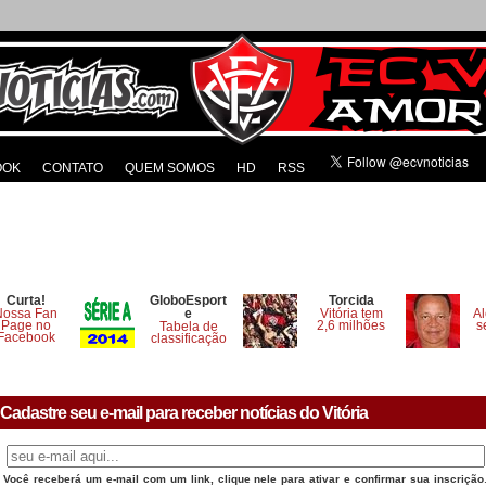
OOK
CONTATO
QUEM SOMOS
HD
RSS
Curta!
GloboEsport
Torcida
Nossa Fan
e
Vitória tem
Al
Page no
2,6 milhões
s
Tabela de
Facebook
classificação
Cadastre seu e-mail para receber notícias do Vitória
Você receberá um e-mail com um link, clique nele para ativar e confirmar sua inscrição