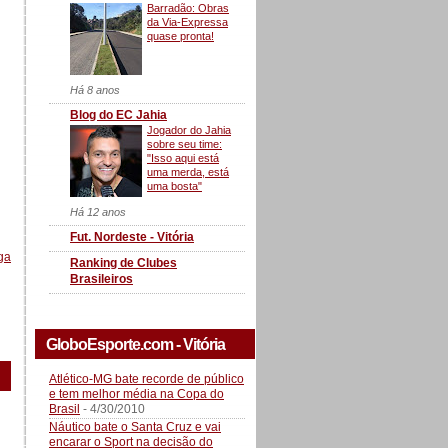
Barradão: Obras
da Via-Expressa
quase pronta!
Há 8 anos
Blog do EC Jahia
Jogador do Jahia
sobre seu time:
"Isso aqui está
uma merda, está
uma bosta"
Há 12 anos
Fut. Nordeste - Vitória
ga
Ranking de Clubes
Brasileiros
GloboEsporte.com - Vitória
Atlético-MG bate recorde de público
e tem melhor média na Copa do
Brasil
- 4/30/2010
Náutico bate o Santa Cruz e vai
encarar o Sport na decisão do