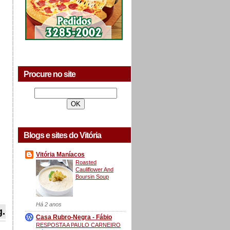
Procure no site
Blogs e sites do Vitória
Vitória Maníacos
Roasted
Cauliflower And
Boursin Soup
Há 2 anos
g.
Casa Rubro-Negra - Fábio
RESPOSTA A PAULO CARNEIRO