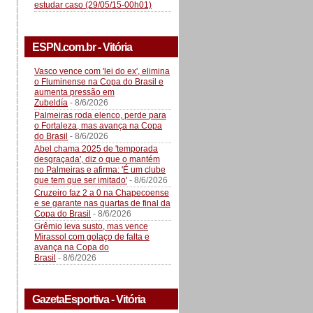
estudar caso (29/05/15-00h01)
ESPN.com.br - Vitória
Vasco vence com 'lei do ex', elimina
o Fluminense na Copa do Brasil e
aumenta pressão em
Zubeldía
- 8/6/2026
Palmeiras roda elenco, perde para
o Fortaleza, mas avança na Copa
do Brasil
- 8/6/2026
Abel chama 2025 de 'temporada
desgraçada', diz o que o mantém
no Palmeiras e afirma: 'É um clube
que tem que ser imitado'
- 8/6/2026
Cruzeiro faz 2 a 0 na Chapecoense
e se garante nas quartas de final da
Copa do Brasil
- 8/6/2026
Grêmio leva susto, mas vence
Mirassol com golaço de falta e
avança na Copa do
Brasil
- 8/6/2026
GazetaEsportiva - Vitória