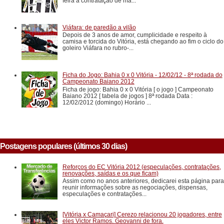
feira a contratação de ma...
Viáfara: de paredão a vilão
Depois de 3 anos de amor, cumplicidade e respeito à
camisa e torcida do Vitória, está chegando ao fim o ciclo do
goleiro Viáfara no rubro-...
Ficha do Jogo: Bahia 0 x 0 Vitória - 12/02/12 - 8ª rodada do
Campeonato Baiano 2012
Ficha de jogo: Bahia 0 x 0 Vitória [ o jogo ] Campeonato
Baiano 2012 [ tabela de jogos ] 8ª rodada Data :
12/02/2012 (domingo) Horário ...
Postagens populares (últimos 30 dias)
Reforços do EC Vitória 2012 (especulações, contratações,
renovações, saídas e os que ficam)
Assim como no anos anteriores, dedicarei esta página para
reunir informações sobre as negociações, dispensas,
especulações e contratações...
[Vitória x Camaçari] Cerezo relacionou 20 jogadores, entre
eles Victor Ramos. Geovanni de fora.