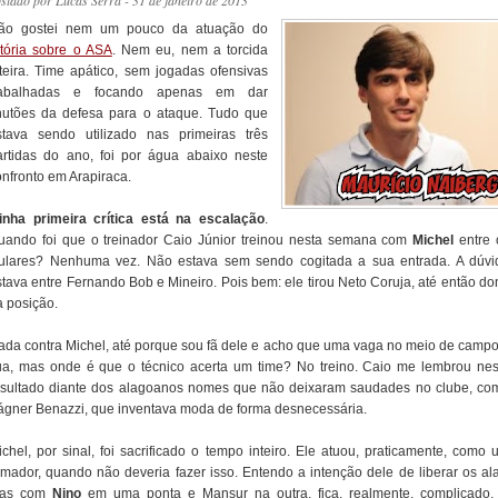
ostado por
Lucas Serra
- 31 de janeiro de 2013
ão gostei nem um pouco da atuação do
itória sobre o ASA
. Nem eu, nem a torcida
nteira. Time apático, sem jogadas ofensivas
rabalhadas e focando apenas em dar
hutões da defesa para o ataque. Tudo que
stava sendo utilizado nas primeiras três
artidas do ano, foi por água abaixo neste
onfronto em Arapiraca.
inha primeira crítica está na escalação
.
uando foi que o treinador Caio Júnior treinou nesta semana com
Michel
entre 
itulares? Nenhuma vez. Não estava sem sendo cogitada a sua entrada. A dúvi
stava entre Fernando Bob e Mineiro. Pois bem: ele tirou Neto Coruja, até então do
a posição.
ada contra Michel, até porque sou fã dele e acho que uma vaga no meio de campo
ua, mas onde é que o técnico acerta um time? No treino. Caio me lembrou nes
esultado diante dos alagoanos nomes que não deixaram saudades no clube, co
ágner Benazzi, que inventava moda de forma desnecessária.
ichel, por sinal, foi sacrificado o tempo inteiro. Ele atuou, praticamente, como 
rmador, quando não deveria fazer isso. Entendo a intenção dele de liberar os ala
as com
Nino
em uma ponta e Mansur na outra, fica, realmente, complicado