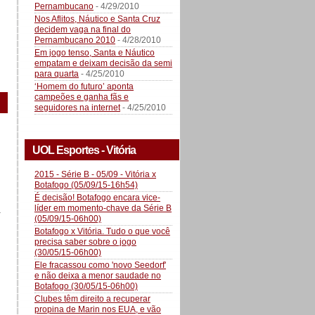
Pernambucano
- 4/29/2010
Nos Aflitos, Náutico e Santa Cruz
decidem vaga na final do
Pernambucano 2010
- 4/28/2010
Em jogo tenso, Santa e Náutico
empatam e deixam decisão da semi
para quarta
- 4/25/2010
‘Homem do futuro’ aponta
campeões e ganha fãs e
seguidores na internet
- 4/25/2010
UOL Esportes - Vitória
2015 - Série B - 05/09 - Vitória x
Botafogo (05/09/15-16h54)
É decisão! Botafogo encara vice-
líder em momento-chave da Série B
a
(05/09/15-06h00)
Botafogo x Vitória. Tudo o que você
precisa saber sobre o jogo
(30/05/15-06h00)
Ele fracassou como 'novo Seedorf'
e não deixa a menor saudade no
Botafogo (30/05/15-06h00)
Clubes têm direito a recuperar
propina de Marin nos EUA, e vão