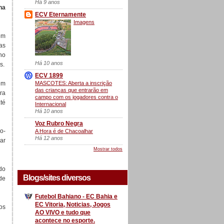
Há 9 anos
na
ECV Eternamente
Imagens
em
as
ho
Há 10 anos
s.
ECV 1899
MASCOTES: Aberta a inscrição
em
das crianças que entrarão em
ra
campo com os jogadores contra o
té
Internacional
Há 10 anos
Voz Rubro Negra
o-
A Hora é de Chacoalhar
Há 12 anos
ar
Mostrar todos
do
Blogs/sites diversos
de
Futebol Bahiano - EC Bahia e
EC Vitoria, Noticias, Jogos
os
AO VIVO e tudo que
acontece no esporte.