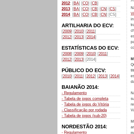
P
2012
: [
BA
] [
CO
] [
CB
]
N
2013
: [
BA
] [
CO
] [
CB
] [
CN
] [
CS
]
V
2014
: [
BA
] [
CO
] [
CB
] [
CN
] [CS]
i
ARTILHARIA DO ECV:
t
c
[
2009
] [
2010
] [
2011
]
e
[
2012
] [
2013
] [
2014
]
p
ESTATÍSTICAS DO ECV:
c
[
2008
] [
2009
] [
2010
] [
2011
]
M
[
2012
] [
2013
] [2014]
Q
PÚBLICO DO ECV:
t
[
2010
] [
2011
] [
2012
] [
2013
] [
2014
]
e
d
BAIANÃO 2014:
- Regulamento
N
- Tabela de jogos completa
s
-
Tabela de jogos do Vitória
r
- Classificação por rodada
V
- Tabela de jogos (sub-20)
M
NORDESTÃO 2014:
a
- Regulamento
m