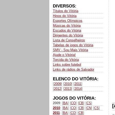
DIVERSOS:
Títulos do Vitória
Hinos do Vitória
Esportes Olímpicos
Músicas do Vitória
Escudos do Vitória
Dirigentes do Vitória
Lista de Conselheiros
Tabelas de jogos do Vitória
SMV - Sou Mais Vitória
Ajude o Vitória!
Torcida do Vitória
Links sobre futebol
Links de rádios de Salvador
ELENCO DO VITÓRIA:
[
2009
] [
2010
] [
2011
]
[
2012
] [
2013
] [
2014
]
JOGOS DO VITÓRIA:
2009
: [
BA
] [
CO
] [
CB
] [
CS
]
[
2010
: [
BA
] [
CO
] [
CB
] [
CN
] [
CS
]
2011
: [
BA
] [
CO
] [
CB
]