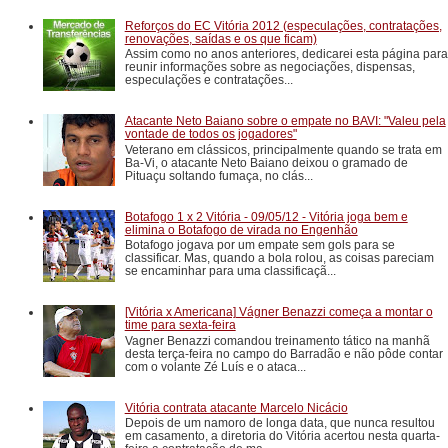
Reforços do EC Vitória 2012 (especulações, contratações,
renovações, saídas e os que ficam)
Assim como no anos anteriores, dedicarei esta página para
reunir informações sobre as negociações, dispensas,
especulações e contratações...
Atacante Neto Baiano sobre o empate no BAVI: "Valeu pela
vontade de todos os jogadores"
Veterano em clássicos, principalmente quando se trata em
Ba-Vi, o atacante Neto Baiano deixou o gramado de
Pituaçu soltando fumaça, no clás...
Botafogo 1 x 2 Vitória - 09/05/12 - Vitória joga bem e
elimina o Botafogo de virada no Engenhão
Botafogo jogava por um empate sem gols para se
classificar. Mas, quando a bola rolou, as coisas pareciam
se encaminhar para uma classificaçã...
[Vitória x Americana] Vágner Benazzi começa a montar o
time para sexta-feira
Vagner Benazzi comandou treinamento tático na manhã
desta terça-feira no campo do Barradão e não pôde contar
com o volante Zé Luís e o ataca...
Vitória contrata atacante Marcelo Nicácio
Depois de um namoro de longa data, que nunca resultou
em casamento, a diretoria do Vitória acertou nesta quarta-