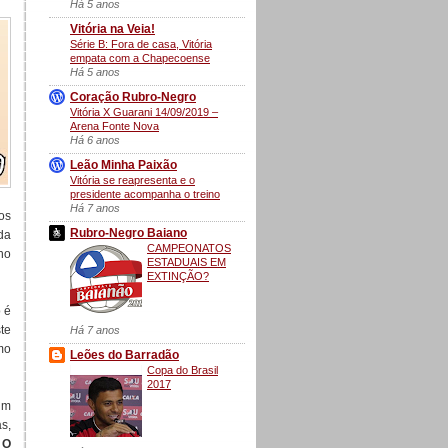
Há 5 anos
Vitória na Veia!
Série B: Fora de casa, Vitória
empata com a Chapecoense
Há 5 anos
Coração Rubro-Negro
Vitória X Guarani 14/09/2019 –
Arena Fonte Nova
Há 6 anos
Leão Minha Paixão
Vitória se reapresenta e o
presidente acompanha o treino
Há 7 anos
os
Rubro-Negro Baiano
da
CAMPEONATOS
no
ESTADUAIS EM
EXTINÇÃO?
 é
te
Há 7 anos
mo
Leões do Barradão
Copa do Brasil
2017
um
s,
.
O