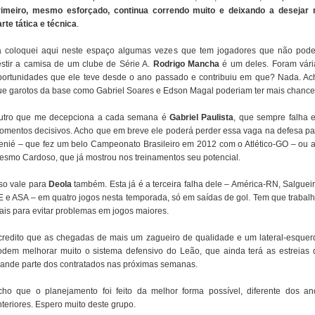
rimeiro, mesmo esforçado, continua correndo muito e deixando a desejar 
rte tática e técnica
.
á coloquei aqui neste espaço algumas vezes que tem jogadores que não pod
estir a camisa de um clube de Série A.
Rodrigo Mancha
é um deles. Foram vári
portunidades que ele teve desde o ano passado e contribuiu em que? Nada. Ac
ue garotos da base como Gabriel Soares e Edson Magal poderiam ter mais chance
utro que me decepciona a cada semana é
Gabriel Paulista
, que sempre falha 
omentos decisivos. Acho que em breve ele poderá perder essa vaga na defesa pa
enié – que fez um belo Campeonato Brasileiro em 2012 com o Atlético-GO – ou a
esmo Cardoso, que já mostrou nos treinamentos seu potencial.
sso vale para
Deola
também. Esta já é a terceira falha dele – América-RN, Salgueir
E e ASA – em quatro jogos nesta temporada, só em saídas de gol. Tem que trabalh
ais para evitar problemas em jogos maiores.
credito que as chegadas de mais um zagueiro de qualidade e um lateral-esquer
odem melhorar muito o sistema defensivo do Leão, que ainda terá as estreias 
rande parte dos contratados nas próximas semanas.
cho que o planejamento foi feito da melhor forma possível, diferente dos an
nteriores. Espero muito deste grupo.