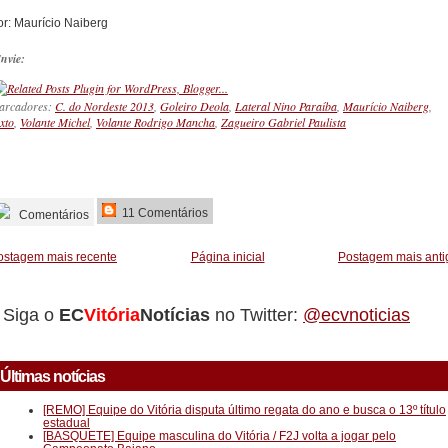
or: Maurício Naiberg
nvie:
arcadores:
C. do Nordeste 2013
,
Goleiro Deola
,
Lateral Nino Paraíba
,
Maurício Naiberg
,
xto
,
Volante Michel
,
Volante Rodrigo Mancha
,
Zagueiro Gabriel Paulista
_________
11 Comentários
Comentários
ostagem mais recente
Página inicial
Postagem mais anti
Siga o
EC
Vitória
Notícias
no Twitter:
@ecvnoticias
Últimas notícias
[REMO] Equipe do Vitória disputa último regata do ano e busca o 13º título
estadual
[BASQUETE] Equipe masculina do Vitória / F2J volta a jogar pelo