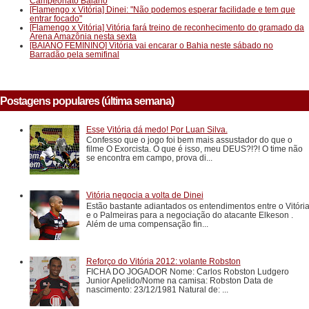
Campeonato Baiano
[Flamengo x Vitória] Dinei: "Não podemos esperar facilidade e tem que
entrar focado"
[Flamengo x Vitória] Vitória fará treino de reconhecimento do gramado da
Arena Amazônia nesta sexta
[BAIANO FEMININO] Vitória vai encarar o Bahia neste sábado no
Barradão pela semifinal
Postagens populares (última semana)
Esse Vitória dá medo! Por Luan Silva.
Confesso que o jogo foi bem mais assustador do que o
filme O Exorcista. O que é isso, meu DEUS?!?! O time não
se encontra em campo, prova di...
Vitória negocia a volta de Dinei
Estão bastante adiantados os entendimentos entre o Vitóri
e o Palmeiras para a negociação do atacante Elkeson .
Além de uma compensação fin...
Reforço do Vitória 2012: volante Robston
FICHA DO JOGADOR Nome: Carlos Robston Ludgero
Junior Apelido/Nome na camisa: Robston Data de
nascimento: 23/12/1981 Natural de: ...