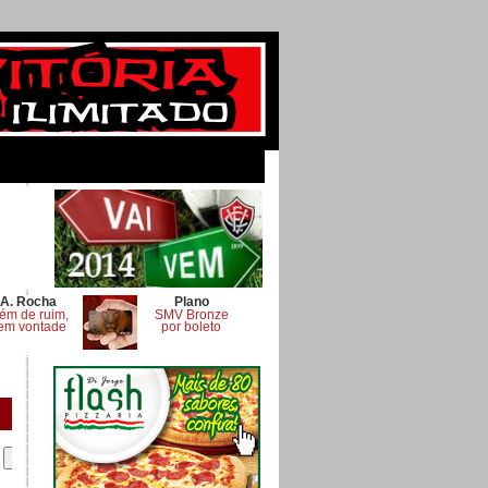
A. Rocha
Plano
ém de ruim,
SMV Bronze
em vontade
por boleto
.