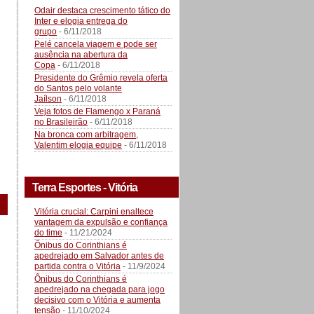
Odair destaca crescimento tático do
Inter e elogia entrega do
grupo
- 6/11/2018
Pelé cancela viagem e pode ser
ausência na abertura da
Copa
- 6/11/2018
Presidente do Grêmio revela oferta
do Santos pelo volante
Jaílson
- 6/11/2018
Veja fotos de Flamengo x Paraná
no Brasileirão
- 6/11/2018
Na bronca com arbitragem,
Valentim elogia equipe
- 6/11/2018
Terra Esportes - Vitória
Vitória crucial: Carpini enaltece
vantagem da expulsão e confiança
do time
- 11/21/2024
Ônibus do Corinthians é
apedrejado em Salvador antes de
partida contra o Vitória
- 11/9/2024
Ônibus do Corinthians é
apedrejado na chegada para jogo
decisivo com o Vitória e aumenta
tensão
- 11/10/2024