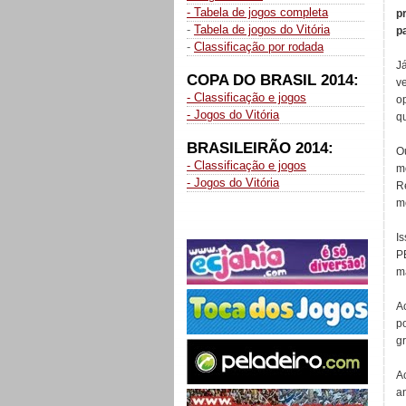
- Tabela de jogos completa
p
-
Tabela de jogos do Vitória
pa
-
Classificação por rodada
J
COPA DO BRASIL 2014:
v
- Classificação e jogos
o
- Jogos do Vitória
q
BRASILEIRÃO 2014:
O
- Classificação e jogos
m
- Jogos do Vitória
R
m
I
P
m
A
p
g
A
a