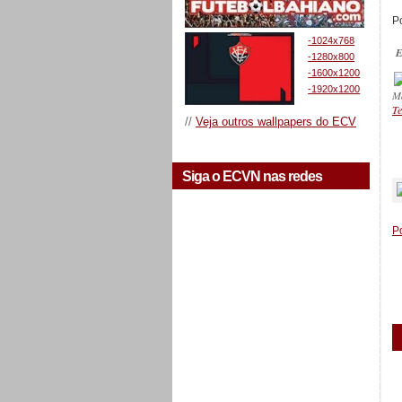
P
-1024x768
E
-1280x800
-1600x1200
-1920x1200
M
Te
//
Veja outros wallpapers do ECV
_
Siga o ECVN nas redes
P