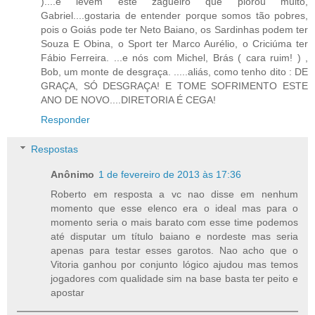
)....e levem este zagueiro que piorou muito,
Gabriel....gostaria de entender porque somos tão pobres,
pois o Goiás pode ter Neto Baiano, os Sardinhas podem ter
Souza E Obina, o Sport ter Marco Aurélio, o Criciúma ter
Fábio Ferreira. ...e nós com Michel, Brás ( cara ruim! ) ,
Bob, um monte de desgraça. .....aliás, como tenho dito : DE
GRAÇA, SÓ DESGRAÇA! E TOME SOFRIMENTO ESTE
ANO DE NOVO....DIRETORIA É CEGA!
Responder
Respostas
Anônimo
1 de fevereiro de 2013 às 17:36
Roberto em resposta a vc nao disse em nenhum
momento que esse elenco era o ideal mas para o
momento seria o mais barato com esse time podemos
até disputar um título baiano e nordeste mas seria
apenas para testar esses garotos. Nao acho que o
Vitoria ganhou por conjunto lógico ajudou mas temos
jogadores com qualidade sim na base basta ter peito e
apostar