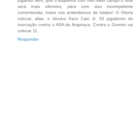
jogando bem, que o esquema com tres meio campo o time
será mais ofensivo, pára com isso incompetente
comentarista, todos nós entendemos de futebol. O Vitoria
colocar, alias, o técnico fraco Caio Jr. 03 jogadores de
marcação contra o ASA de Arapiraca. Contra o Gremio vai
colocar 11.
Responder