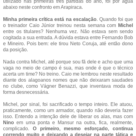
utilizado nas primeiras três partidas do ano, foi por água
abaixo neste confronto em Arapiraca.
Minha primeira crítica está na escalação
. Quando foi que
o treinador Caio Júnior treinou nesta semana com
Michel
entre os titulares? Nenhuma vez. Não estava sem sendo
cogitada a sua entrada. A dúvida estava entre Fernando Bob
e Mineiro. Pois bem: ele tirou Neto Coruja, até então dono
da posição.
Nada contra Michel, até porque sou fã dele e acho que uma
vaga no meio de campo é sua, mas onde é que o técnico
acerta um time? No treino. Caio me lembrou neste resultado
diante dos alagoanos nomes que não deixaram saudades
no clube, como Vágner Benazzi, que inventava moda de
forma desnecessária.
Michel, por sinal, foi sacrificado o tempo inteiro. Ele atuou,
praticamente, como um armador, quando não deveria fazer
isso. Entendo a intenção dele de liberar os alas, mas com
Nino
em uma ponta e Mansur na outra, fica, realmente,
complicado.
O primeiro, mesmo esforçado, continua
correndo muito e deixando a desejar na parte tática e