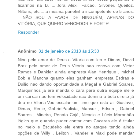
ficarmos na B. .....fora Alexi, Falcão, Silvonei, Queitoz,
Niltons, etc.....a mesma panelinha incompetente de 5 anos.
....NÃO SOU A FAVOR DE NINGUÉM, APENAS DO
VITÓRIA, QUE QUERO VENCEDOR E FORTE!
Responder
Anônimo
31 de janeiro de 2013 às 15:30
Nino pelo amor de Deus o Vitoria com leo e Dimas, David
Braz pelo amor de Deus Vitoria nao renova com Victor
Ramos e Dankler ainda empresta Alan Henrique , michel
Bob e Mancha quanto eles ganham empresta Esdras e
Duilio nao dando oportunidade a Magal e Gabriel Soares,
Marquinhos já era manda o cara para outra equipe ele é
um cai cai nao tem velocidade nao domina a bola direito já
deu no Vitoria.Vou escalar um time que esta ai. Gustavo,
Dimas, Renie, GabrielPaulista, Mansur , Edson , Gabriel
Soares , Mineiro, Renato Cajá, Nicacio e Lúcio Maranhão
lógico que quando puder contar com Caceres ele é titular
no meio e Escudeiro ele entra no ataque tendo ainda
opções de Willy , Leilton , Vander e Maxi pode mandar