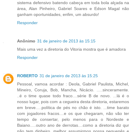
sistema defensivo batendo cabeça em toda bola alçada na
área, Alan Pinheiro, Gabriel Soares e Edson Magal não
ganham oportunidades, enfim, um absurdo!
Responder
Anônimo
31 de janeiro de 2013 às 15:15
Mais uma vez a diretoria do Vitoria mostra que é amadora
Responder
ROBERTO
31 de janeiro de 2013 às 15:25
Pessoal, vamoa acordar : Deola, Gabriel Paulista, Michel,
Mineiro, Coruja, Bob, Mancha, Nicácio. .....sinceramente.
..é o time quase todo fraco....série B de novo. ...lá é o
nosso lugar, pois com a cegueira desta diretoria, estaremos
em breve.....política de pés no chão é isto. ...time barato
com jogadores fracos....e os que chegaram, não vão ter
tempo de consertar, pelo menos para o Nordeste e
Baiano.....outro ano de derrotas....como a diretoria diz qur
não tem dinheiro, melhor assumirmos nossa pequenês e