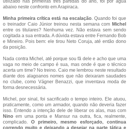
utilizado nas primeiras três partidas do ano, foi por água
abaixo neste confronto em Arapiraca.
Minha primeira crítica está na escalação
. Quando foi que
o treinador Caio Júnior treinou nesta semana com
Michel
entre os titulares? Nenhuma vez. Não estava sem sendo
cogitada a sua entrada. A dúvida estava entre Fernando Bob
e Mineiro. Pois bem: ele tirou Neto Coruja, até então dono
da posição.
Nada contra Michel, até porque sou fã dele e acho que uma
vaga no meio de campo é sua, mas onde é que o técnico
acerta um time? No treino. Caio me lembrou neste resultado
diante dos alagoanos nomes que não deixaram saudades
no clube, como Vágner Benazzi, que inventava moda de
forma desnecessária.
Michel, por sinal, foi sacrificado o tempo inteiro. Ele atuou,
praticamente, como um armador, quando não deveria fazer
isso. Entendo a intenção dele de liberar os alas, mas com
Nino
em uma ponta e Mansur na outra, fica, realmente,
complicado.
O primeiro, mesmo esforçado, continua
correndo muito e deixando a desejar na parte tática e