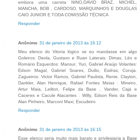
embora uma carreta NINO,DAVID BRAZ, MICHEL,
MANCHA, BOB , CARDOSO, MARQUINHOS E DOUGLAS
CAIO JUNIOR E TODA COMISSÃO TÉCNICA
Responder
Anônimo
31 de janeiro de 2013 às 16:12
Meu elenco do Vitoria lógico se eu mandasse em algo
Goleiros: Deola, Gustavo e Ruan Laterais: Dimas, Léo e
Romário Esquerdos: Mansur, Yuri, Gabriel Araújo Volantes:
Edson Magal, Gabriel Soares, Duilio, Esdras, Coruja.
Zagueiros: Victor Ramos, Gabriel Paulista, Renie, Clayton,
Dankler, Alan Henrique, Rafael Fontes Meias : Mineiro,
Artur Maia, Leilton, Felipe da Base , Vander, Cajá e
Caceres e Cacule Atacantes : Willy, Edson Reis da Base
Alan Pinheiro, Marconi Maxi, Escudeiro
Responder
Anônimo
31 de janeiro de 2013 às 16:15
Esse elenco seria muito mais barato e privilegiaria a Base