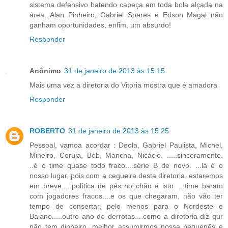
sistema defensivo batendo cabeça em toda bola alçada na
área, Alan Pinheiro, Gabriel Soares e Edson Magal não
ganham oportunidades, enfim, um absurdo!
Responder
Anônimo
31 de janeiro de 2013 às 15:15
Mais uma vez a diretoria do Vitoria mostra que é amadora
Responder
ROBERTO
31 de janeiro de 2013 às 15:25
Pessoal, vamoa acordar : Deola, Gabriel Paulista, Michel,
Mineiro, Coruja, Bob, Mancha, Nicácio. .....sinceramente.
..é o time quase todo fraco....série B de novo. ...lá é o
nosso lugar, pois com a cegueira desta diretoria, estaremos
em breve.....política de pés no chão é isto. ...time barato
com jogadores fracos....e os que chegaram, não vão ter
tempo de consertar, pelo menos para o Nordeste e
Baiano.....outro ano de derrotas....como a diretoria diz qur
não tem dinheiro, melhor assumirmos nossa pequenês e