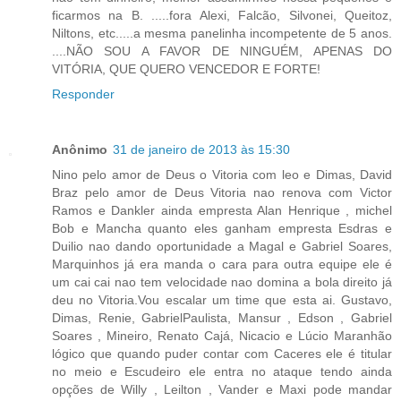
ficarmos na B. .....fora Alexi, Falcão, Silvonei, Queitoz,
Niltons, etc.....a mesma panelinha incompetente de 5 anos.
....NÃO SOU A FAVOR DE NINGUÉM, APENAS DO
VITÓRIA, QUE QUERO VENCEDOR E FORTE!
Responder
Anônimo
31 de janeiro de 2013 às 15:30
Nino pelo amor de Deus o Vitoria com leo e Dimas, David
Braz pelo amor de Deus Vitoria nao renova com Victor
Ramos e Dankler ainda empresta Alan Henrique , michel
Bob e Mancha quanto eles ganham empresta Esdras e
Duilio nao dando oportunidade a Magal e Gabriel Soares,
Marquinhos já era manda o cara para outra equipe ele é
um cai cai nao tem velocidade nao domina a bola direito já
deu no Vitoria.Vou escalar um time que esta ai. Gustavo,
Dimas, Renie, GabrielPaulista, Mansur , Edson , Gabriel
Soares , Mineiro, Renato Cajá, Nicacio e Lúcio Maranhão
lógico que quando puder contar com Caceres ele é titular
no meio e Escudeiro ele entra no ataque tendo ainda
opções de Willy , Leilton , Vander e Maxi pode mandar