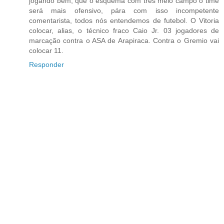
jogando bem, que o esquema com tres meio campo o time
será mais ofensivo, pára com isso incompetente
comentarista, todos nós entendemos de futebol. O Vitoria
colocar, alias, o técnico fraco Caio Jr. 03 jogadores de
marcação contra o ASA de Arapiraca. Contra o Gremio vai
colocar 11.
Responder