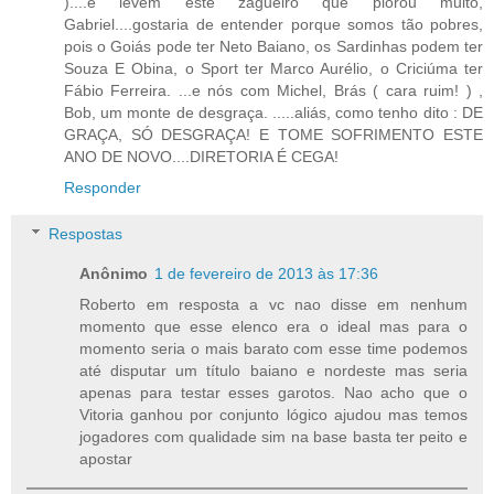
)....e levem este zagueiro que piorou muito,
Gabriel....gostaria de entender porque somos tão pobres,
pois o Goiás pode ter Neto Baiano, os Sardinhas podem ter
Souza E Obina, o Sport ter Marco Aurélio, o Criciúma ter
Fábio Ferreira. ...e nós com Michel, Brás ( cara ruim! ) ,
Bob, um monte de desgraça. .....aliás, como tenho dito : DE
GRAÇA, SÓ DESGRAÇA! E TOME SOFRIMENTO ESTE
ANO DE NOVO....DIRETORIA É CEGA!
Responder
Respostas
Anônimo
1 de fevereiro de 2013 às 17:36
Roberto em resposta a vc nao disse em nenhum
momento que esse elenco era o ideal mas para o
momento seria o mais barato com esse time podemos
até disputar um título baiano e nordeste mas seria
apenas para testar esses garotos. Nao acho que o
Vitoria ganhou por conjunto lógico ajudou mas temos
jogadores com qualidade sim na base basta ter peito e
apostar