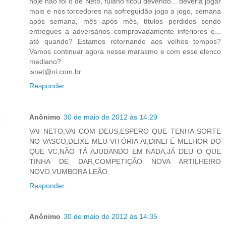
hoje não foi o de Neto, fulano ficou devendo... deveria jogar
mais e nós torcedores na sofreguidão jogo a jogo, semana
após semana, mês após mês, títulos perdidos sendo
entregues a adversários comprovadamente inferiores e...
até quando? Estamos retornando aos velhos tempos?
Vamos continuar agora nesse marasmo e com esse elenco
mediano?
isnet@oi.com.br
Responder
Anônimo
30 de maio de 2012 às 14:29
VAI NETO,VAI COM DEUS,ESPERO QUE TENHA SORTE
NO VASCO,DEIXE MEU VITÓRIA AI,DINEI É MELHOR DO
QUE VC,NÃO TÁ AJUDANDO EM NADA,JÁ DEU O QUE
TINHA DE DAR,COMPETIÇÃO NOVA ARTILHEIRO
NOVO,VUMBORA LEÃO.
Responder
Anônimo
30 de maio de 2012 às 14:35