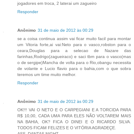
jogadores em troca, 2 laterai um zagueiro
Responder
Anônimo
31 de maio de 2012 às 00:29
se a coisa continua assim vai ficar muito facil para montar
um Vitoria forte,ai vai:Neto para o vasco,robston para o
ceara,Douglas para a selecao de Nazare das
farinhas,Rodrigo(zagueiraco) e saci tbm para o vasco(mas
o de sergipe)Mancha de volta para o Rio,obangu necessita
de volante e Lucio flavio para o bahia,com o que sobra
teremos um time muito melhor.
Responder
Anônimo
31 de maio de 2012 às 00:29
OK!!! VAI O NETO E O CARPEGIANI E A TORCIDA PARA
R$ 10,00, CADA UMA PARA ELES NÃO VOLTAREM MAIS
NA BAHIA, OK? FICA O DINEI E O RICARDO SILVA.
TODOS FICAM FELIZES E O VITÓRIA AGRADEÇE.
ASS. DANTAS NIGHT