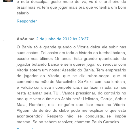
o neto desculpa, gosto muito de vc, vc é o artilheiro do
brasil mas vc tem que jogar mais pra que vc tenha um bom
salario
Responder
Anônimo
2 de junho de 2012 às 23:27
O Bahia só é grande quando o Vitoria deixa ele subir nas
suas costas. Foi assim em toda a historia do futebol baiano,
exceto nos últimos 15 anos. Esta grande quantidade de
jogador botando banca e sem querer jogar ou renovar com
Vitoria sotem um nome: Assedio do Bahia. Tem empresário
de jogador do Vitoria, que se diz rubro-negro, que tá
comendo na mão de Marcelinho. Se Alexi, com sua lerdeza,
e Falcão com, sua incompetência, não fazem nada, só nos
resta aclamar pela TUI. Vamos pressionar, do contrário no
ano que vem o time do Jahia será: Uelinton, Coruja, Arthur
Maia, Romário, etc.. ninguém que ficar mais no Vitoria.
Alguém de dentro do clube pode me explicar o que está
acontecendo? Respeito não se conquista...se impõe
mesmo. Se no sabem resolver, chamem Paulo Carneiro.