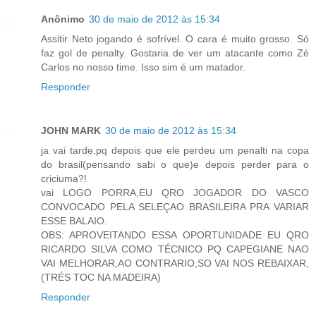
Anônimo
30 de maio de 2012 às 15:34
Assitir Neto jogando é sofrível. O cara é muito grosso. Só
faz gol de penalty. Gostaria de ver um atacante como Zé
Carlos no nosso time. Isso sim é um matador.
Responder
JOHN MARK
30 de maio de 2012 às 15:34
ja vai tarde,pq depois que ele perdeu um penalti na copa
do brasil(pensando sabi o que)e depois perder para o
criciuma?!
vai LOGO PORRA,EU QRO JOGADOR DO VASCO
CONVOCADO PELA SELEÇAO BRASILEIRA PRA VARIAR
ESSE BALAIO.
OBS: APROVEITANDO ESSA OPORTUNIDADE EU QRO
RICARDO SILVA COMO TÉCNICO PQ CAPEGIANE NAO
VAI MELHORAR,AO CONTRARIO,SO VAI NOS REBAIXAR,
(TRÉS TOC NA MADEIRA)
Responder