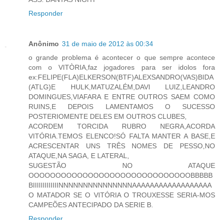
Responder
Anônimo
31 de maio de 2012 às 00:34
o grande problema é acontecer o que sempre acontece
com o VITÒRIA,faz jogadores para ser idolos fora
ex:FELIPE(FLA)ELKERSON(BTF)ALEXSANDRO(VAS)BIDA
(ATLG)E HULK,MATUZALÉM,DAVI LUIZ,LEANDRO
DOMINGUES,VIAFARA E ENTRE OUTROS SAEM COMO
RUINS,E DEPOIS LAMENTAMOS O SUCESSO
POSTERIOMENTE DELES EM OUTROS CLUBES,
ACORDEM TORCIDA RUBRO NEGRA,ACORDA
VITÓRIA.TEMOS ELENCO!SÓ FALTA MANTER A BASE,E
ACRESCENTAR UNS TRÊS NOMES DE PESSO,NO
ATAQUE,NA SAGA, E LATERAL,
SUGESTÃO NO ATAQUE
OOOOOOOOOOOOOOOOOOOOOOOOOOOOOOBBBBB
BIIIIIIIIIIIIINNNNNNNNNNNNNNNAAAAAAAAAAAAAAAAAA
O MATADOR SE O VITÓRIA O TROUXESSE SERIA-MOS
CAMPEÕES ANTECIPADO DA SERIE B.
Responder