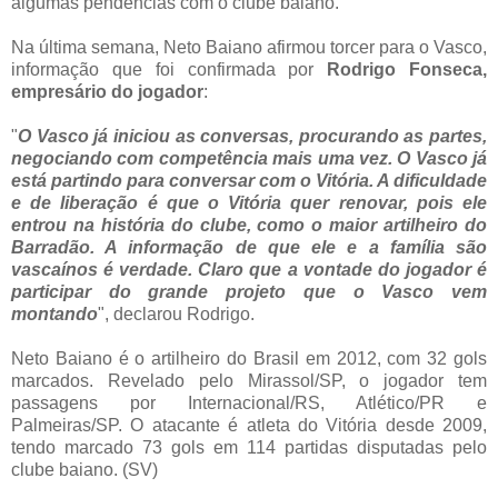
algumas pendências com o clube baiano.
Na última semana, Neto Baiano afirmou torcer para o Vasco,
informação que foi confirmada por
Rodrigo Fonseca,
empresário do jogador
:
"
O Vasco já iniciou as conversas, procurando as partes,
negociando com competência mais uma vez. O Vasco já
está partindo para conversar com o Vitória. A dificuldade
e de liberação é que o Vitória quer renovar, pois ele
entrou na história do clube, como o maior artilheiro do
Barradão. A informação de que ele e a família são
vascaínos é verdade. Claro que a vontade do jogador é
participar do grande projeto que o Vasco vem
montando
", declarou Rodrigo.
Neto Baiano é o artilheiro do Brasil em 2012, com 32 gols
marcados. Revelado pelo Mirassol/SP, o jogador tem
passagens por Internacional/RS, Atlético/PR e
Palmeiras/SP. O atacante é atleta do Vitória desde 2009,
tendo marcado 73 gols em 114 partidas disputadas pelo
clube baiano. (SV)