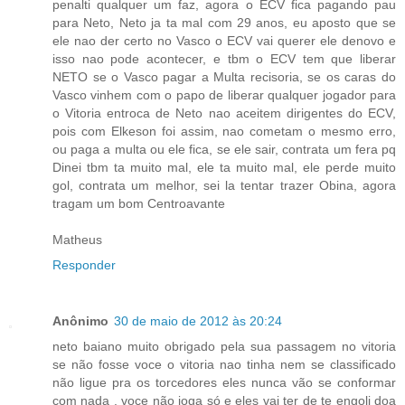
penalti qualquer um faz, agora o ECV fica pagando pau
para Neto, Neto ja ta mal com 29 anos, eu aposto que se
ele nao der certo no Vasco o ECV vai querer ele denovo e
isso nao pode acontecer, e tbm o ECV tem que liberar
NETO se o Vasco pagar a Multa recisoria, se os caras do
Vasco vinhem com o papo de liberar qualquer jogador para
o Vitoria entroca de Neto nao aceitem dirigentes do ECV,
pois com Elkeson foi assim, nao cometam o mesmo erro,
ou paga a multa ou ele fica, se ele sair, contrata um fera pq
Dinei tbm ta muito mal, ele ta muito mal, ele perde muito
gol, contrata um melhor, sei la tentar trazer Obina, agora
tragam um bom Centroavante
Matheus
Responder
Anônimo
30 de maio de 2012 às 20:24
neto baiano muito obrigado pela sua passagem no vitoria
se não fosse voce o vitoria nao tinha nem se classificado
não ligue pra os torcedores eles nunca vão se conformar
com nada . voce não joga só e eles vai ter de te engoli doa