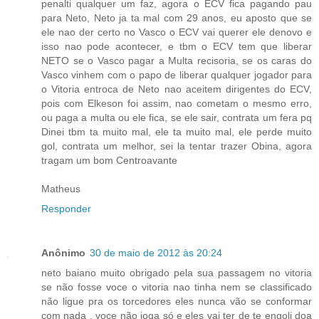
penalti qualquer um faz, agora o ECV fica pagando pau
para Neto, Neto ja ta mal com 29 anos, eu aposto que se
ele nao der certo no Vasco o ECV vai querer ele denovo e
isso nao pode acontecer, e tbm o ECV tem que liberar
NETO se o Vasco pagar a Multa recisoria, se os caras do
Vasco vinhem com o papo de liberar qualquer jogador para
o Vitoria entroca de Neto nao aceitem dirigentes do ECV,
pois com Elkeson foi assim, nao cometam o mesmo erro,
ou paga a multa ou ele fica, se ele sair, contrata um fera pq
Dinei tbm ta muito mal, ele ta muito mal, ele perde muito
gol, contrata um melhor, sei la tentar trazer Obina, agora
tragam um bom Centroavante
Matheus
Responder
Anônimo
30 de maio de 2012 às 20:24
neto baiano muito obrigado pela sua passagem no vitoria
se não fosse voce o vitoria nao tinha nem se classificado
não ligue pra os torcedores eles nunca vão se conformar
com nada . voce não joga só e eles vai ter de te engoli doa