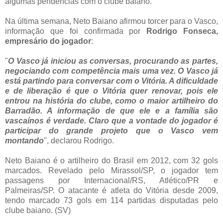
algumas pendências com o clube baiano.
Na última semana, Neto Baiano afirmou torcer para o Vasco,
informação que foi confirmada por
Rodrigo Fonseca,
empresário do jogador
:
"
O Vasco já iniciou as conversas, procurando as partes,
negociando com competência mais uma vez. O Vasco já
está partindo para conversar com o Vitória. A dificuldade
e de liberação é que o Vitória quer renovar, pois ele
entrou na história do clube, como o maior artilheiro do
Barradão. A informação de que ele e a família são
vascaínos é verdade. Claro que a vontade do jogador é
participar do grande projeto que o Vasco vem
montando
", declarou Rodrigo.
Neto Baiano é o artilheiro do Brasil em 2012, com 32 gols
marcados. Revelado pelo Mirassol/SP, o jogador tem
passagens por Internacional/RS, Atlético/PR e
Palmeiras/SP. O atacante é atleta do Vitória desde 2009,
tendo marcado 73 gols em 114 partidas disputadas pelo
clube baiano. (SV)