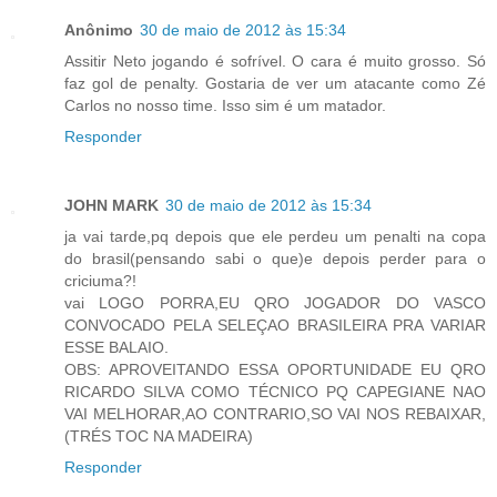
Anônimo
30 de maio de 2012 às 15:34
Assitir Neto jogando é sofrível. O cara é muito grosso. Só
faz gol de penalty. Gostaria de ver um atacante como Zé
Carlos no nosso time. Isso sim é um matador.
Responder
JOHN MARK
30 de maio de 2012 às 15:34
ja vai tarde,pq depois que ele perdeu um penalti na copa
do brasil(pensando sabi o que)e depois perder para o
criciuma?!
vai LOGO PORRA,EU QRO JOGADOR DO VASCO
CONVOCADO PELA SELEÇAO BRASILEIRA PRA VARIAR
ESSE BALAIO.
OBS: APROVEITANDO ESSA OPORTUNIDADE EU QRO
RICARDO SILVA COMO TÉCNICO PQ CAPEGIANE NAO
VAI MELHORAR,AO CONTRARIO,SO VAI NOS REBAIXAR,
(TRÉS TOC NA MADEIRA)
Responder