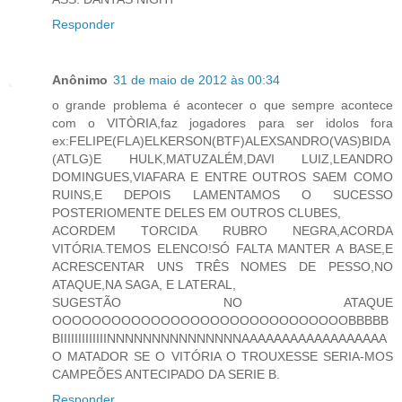
Responder
Anônimo
31 de maio de 2012 às 00:34
o grande problema é acontecer o que sempre acontece
com o VITÒRIA,faz jogadores para ser idolos fora
ex:FELIPE(FLA)ELKERSON(BTF)ALEXSANDRO(VAS)BIDA
(ATLG)E HULK,MATUZALÉM,DAVI LUIZ,LEANDRO
DOMINGUES,VIAFARA E ENTRE OUTROS SAEM COMO
RUINS,E DEPOIS LAMENTAMOS O SUCESSO
POSTERIOMENTE DELES EM OUTROS CLUBES,
ACORDEM TORCIDA RUBRO NEGRA,ACORDA
VITÓRIA.TEMOS ELENCO!SÓ FALTA MANTER A BASE,E
ACRESCENTAR UNS TRÊS NOMES DE PESSO,NO
ATAQUE,NA SAGA, E LATERAL,
SUGESTÃO NO ATAQUE
OOOOOOOOOOOOOOOOOOOOOOOOOOOOOOBBBBB
BIIIIIIIIIIIIINNNNNNNNNNNNNNNAAAAAAAAAAAAAAAAAA
O MATADOR SE O VITÓRIA O TROUXESSE SERIA-MOS
CAMPEÕES ANTECIPADO DA SERIE B.
Responder