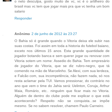
o neto desculpa, gosto muito de vc, vc é o artilheiro do
brasil mas vc tem que jogar mais pra que vc tenha um bom
salario
Responder
Anônimo
2 de junho de 2012 às 23:27
O Bahia só é grande quando o Vitoria deixa ele subir nas
suas costas. Foi assim em toda a historia do futebol baiano,
exceto nos últimos 15 anos. Esta grande quantidade de
jogador botando banca e sem querer jogar ou renovar com
Vitoria sotem um nome: Assedio do Bahia. Tem empresário
de jogador do Vitoria, que se diz rubro-negro, que tá
comendo na mão de Marcelinho. Se Alexi, com sua lerdeza,
e Falcão com, sua incompetência, não fazem nada, só nos
resta aclamar pela TUI. Vamos pressionar, do contrário no
ano que vem o time do Jahia será: Uelinton, Coruja, Arthur
Maia, Romário, etc.. ninguém que ficar mais no Vitoria.
Alguém de dentro do clube pode me explicar o que está
acontecendo? Respeito não se conquista...se impõe
mesmo. Se no sabem resolver, chamem Paulo Carneiro.