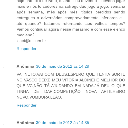
hoje não foi o de Neto, fulano ficou devendo... deveria jogar
mais e nós torcedores na sofreguidão jogo a jogo, semana
após semana, mês após mês, títulos perdidos sendo
entregues a adversários comprovadamente inferiores e...
até quando? Estamos retornando aos velhos tempos?
Vamos continuar agora nesse marasmo e com esse elenco
mediano?
isnet@oi.com.br
Responder
Anônimo
30 de maio de 2012 às 14:29
VAI NETO,VAI COM DEUS,ESPERO QUE TENHA SORTE
NO VASCO,DEIXE MEU VITÓRIA AI,DINEI É MELHOR DO
QUE VC,NÃO TÁ AJUDANDO EM NADA,JÁ DEU O QUE
TINHA DE DAR,COMPETIÇÃO NOVA ARTILHEIRO
NOVO,VUMBORA LEÃO.
Responder
Anônimo
30 de maio de 2012 às 14:35