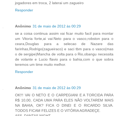
jogadores em troca, 2 laterai um zagueiro
Responder
Anônimo
31 de maio de 2012 às 00:29
se a coisa continua assim vai ficar muito facil para montar
um Vitoria forte,ai vai:Neto para o vasco,robston para o
ceara,Douglas para a selecao de Nazare das
farinhas,Rodrigo(zagueiraco) e saci tbm para o vasco(mas
o de sergipe)Mancha de volta para o Rio,obangu necessita
de volante e Lucio flavio para o bahia,com o que sobra
teremos um time muito melhor.
Responder
Anônimo
31 de maio de 2012 às 00:29
OK!!! VAI O NETO E O CARPEGIANI E A TORCIDA PARA
R$ 10,00, CADA UMA PARA ELES NÃO VOLTAREM MAIS
NA BAHIA, OK? FICA O DINEI E O RICARDO SILVA.
TODOS FICAM FELIZES E O VITÓRIA AGRADEÇE.
ASS. DANTAS NIGHT