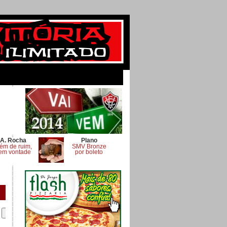
A. Rocha
Plano
ém de ruim,
SMV Bronze
em vontade
por boleto
.