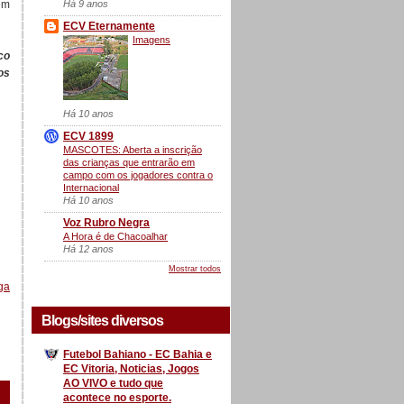
Há 9 anos
em
ECV Eternamente
Imagens
co
os
Há 10 anos
ECV 1899
MASCOTES: Aberta a inscrição
das crianças que entrarão em
campo com os jogadores contra o
Internacional
Há 10 anos
Voz Rubro Negra
A Hora é de Chacoalhar
Há 12 anos
Mostrar todos
ga
Blogs/sites diversos
Futebol Bahiano - EC Bahia e
EC Vitoria, Noticias, Jogos
AO VIVO e tudo que
acontece no esporte.