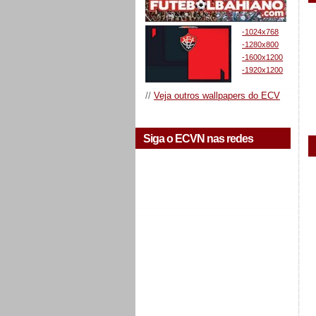
-1024x768
-1280x800
-1600x1200
-1920x1200
//
Veja outros wallpapers do ECV
Siga o ECVN nas redes