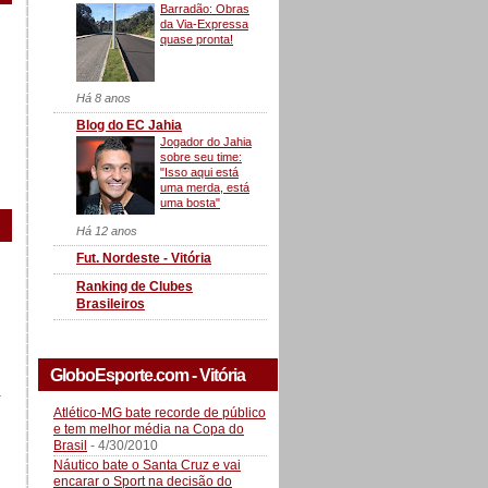
Barradão: Obras
da Via-Expressa
quase pronta!
Há 8 anos
Blog do EC Jahia
Jogador do Jahia
sobre seu time:
"Isso aqui está
uma merda, está
uma bosta"
Há 12 anos
Fut. Nordeste - Vitória
Ranking de Clubes
Brasileiros
GloboEsporte.com - Vitória
a
Atlético-MG bate recorde de público
e tem melhor média na Copa do
Brasil
- 4/30/2010
Náutico bate o Santa Cruz e vai
encarar o Sport na decisão do