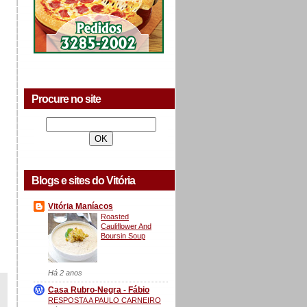
Procure no site
Blogs e sites do Vitória
Vitória Maníacos
Roasted
Cauliflower And
Boursin Soup
Há 2 anos
Casa Rubro-Negra - Fábio
RESPOSTA A PAULO CARNEIRO