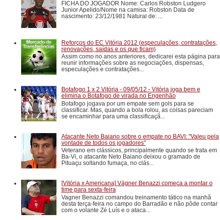
FICHA DO JOGADOR Nome: Carlos Robston Ludgero
Junior Apelido/Nome na camisa: Robston Data de
nascimento: 23/12/1981 Natural de: ...
Reforços do EC Vitória 2012 (especulações, contratações,
renovações, saídas e os que ficam)
Assim como no anos anteriores, dedicarei esta página para
reunir informações sobre as negociações, dispensas,
especulações e contratações...
Botafogo 1 x 2 Vitória - 09/05/12 - Vitória joga bem e
elimina o Botafogo de virada no Engenhão
Botafogo jogava por um empate sem gols para se
classificar. Mas, quando a bola rolou, as coisas pareciam
se encaminhar para uma classificaçã...
Atacante Neto Baiano sobre o empate no BAVI: "Valeu pela
vontade de todos os jogadores"
Veterano em clássicos, principalmente quando se trata em
Ba-Vi, o atacante Neto Baiano deixou o gramado de
Pituaçu soltando fumaça, no clás...
[Vitória x Americana] Vágner Benazzi começa a montar o
time para sexta-feira
Vagner Benazzi comandou treinamento tático na manhã
desta terça-feira no campo do Barradão e não pôde contar
com o volante Zé Luís e o ataca...