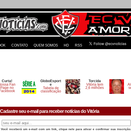
OOK
CONTATO
QUEM SOMOS
HD
RSS
Curta!
GloboEsport
Torcida
Nossa Fan
e
Vitória tem
Al
Page no
2,6 milhões
s
Tabela de
Facebook
classificação
Cadastre seu e-mail para receber notícias do Vitória
Você receberá um e-mail com um link, clique nele para ativar e confirmar sua inscrição