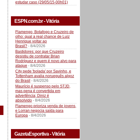
estudar caso (29/05/15-00h01)
ESPN.com.br - Vitória
Flamengo, Botafogo e Cruzeiro de
olho: qual a real chance de Luiz
Henrique voltar ao
Brasil?
- 8/4/2026
Bastidores: por que Cruzeiro
desistiu de contratar Brian
Rodríguez e quem é novo alvo para
ataque
- 8/4/2026
City pede 'bolada' por Savinho, e
Tottenham avalia norueguês algoz
do Brasil
- 8/4/2026
Maurício é suspenso pelo STJD,
mas pena é convertida em
advertência; Diniz é
absolvido
- 8/4/2026
Flamengo prioriza venda de jovens,
e Lorran negocia saída para
Europa
- 8/4/2026
GazetaEsportiva - Vitória