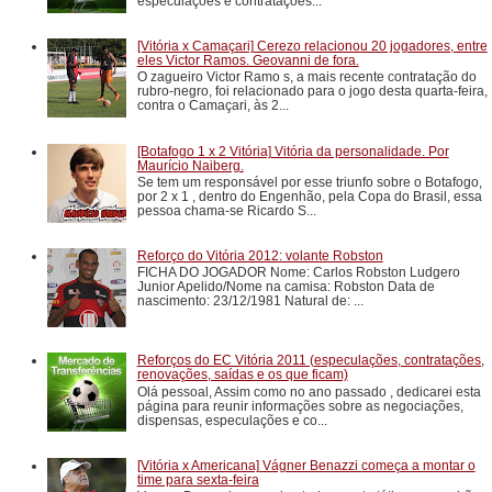
especulações e contratações...
[Vitória x Camaçari] Cerezo relacionou 20 jogadores, entre
eles Victor Ramos. Geovanni de fora.
O zagueiro Victor Ramo s, a mais recente contratação do
rubro-negro, foi relacionado para o jogo desta quarta-feira,
contra o Camaçari, às 2...
[Botafogo 1 x 2 Vitória] Vitória da personalidade. Por
Maurício Naiberg.
Se tem um responsável por esse triunfo sobre o Botafogo,
por 2 x 1 , dentro do Engenhão, pela Copa do Brasil, essa
pessoa chama-se Ricardo S...
Reforço do Vitória 2012: volante Robston
FICHA DO JOGADOR Nome: Carlos Robston Ludgero
Junior Apelido/Nome na camisa: Robston Data de
nascimento: 23/12/1981 Natural de: ...
Reforços do EC Vitória 2011 (especulações, contratações,
renovações, saídas e os que ficam)
Olá pessoal, Assim como no ano passado , dedicarei esta
página para reunir informações sobre as negociações,
dispensas, especulações e co...
[Vitória x Americana] Vágner Benazzi começa a montar o
time para sexta-feira