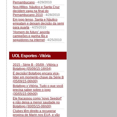
Pernambucano
- 4/29/2010
Nos Aflitos, Náutico e Santa Cruz
decidem vaga na final do
Pernambucano 2010
- 4/28/2010
Em jogo tenso, Santa e Náutico
empatam e deixam decisão da semi
para quarta
- 4/25/2010
‘Homem do futuro’ aponta
campeões e ganha fãs e
seguidores na internet
- 4/25/2010
UOL Esportes - Vitória
2015 - Série B - 05/09 - Vitória x
Botafogo (05/09/15-16h54)
É decisão! Botafogo encara vice-
líder em momento-chave da Série B
(05/09/15-06h00)
Botafogo x Vitória. Tudo o que você
precisa saber sobre o jogo
(30/05/15-06h00)
Ele fracassou como 'novo Seedorf'
e não deixa a menor saudade no
Botafogo (30/05/15-06h00)
Clubes têm direito a recuperar
propina de Marin nos EUA, e vão