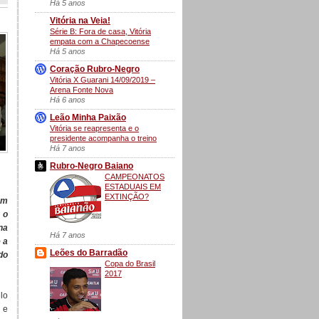
Há 5 anos
Vitória na Veia!
Série B: Fora de casa, Vitória
empata com a Chapecoense
Há 5 anos
Coração Rubro-Negro
Vitória X Guarani 14/09/2019 –
Arena Fonte Nova
Há 6 anos
Leão Minha Paixão
Vitória se reapresenta e o
presidente acompanha o treino
Há 7 anos
Rubro-Negro Baiano
CAMPEONATOS
ESTADUAIS EM
EXTINÇÃO?
om
 o
 na
Há 7 anos
 a
Leões do Barradão
do
Copa do Brasil
2017
lo
 e