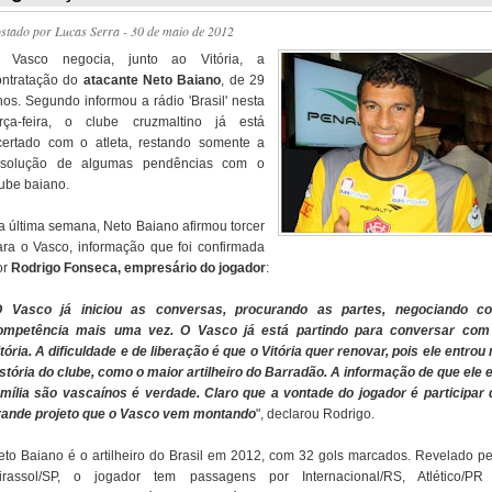
ostado por
Lucas Serra
- 30 de maio de 2012
 Vasco negocia, junto ao Vitória, a
ontratação do
atacante Neto Baiano
, de 29
nos. Segundo informou a rádio 'Brasil' nesta
erça-feira, o clube cruzmaltino já está
certado com o atleta, restando somente a
esolução de algumas pendências com o
lube baiano.
a última semana, Neto Baiano afirmou torcer
ara o Vasco, informação que foi confirmada
or
Rodrigo Fonseca, empresário do jogador
:
 Vasco já iniciou as conversas, procurando as partes, negociando c
ompetência mais uma vez. O Vasco já está partindo para conversar com
tória. A dificuldade e de liberação é que o Vitória quer renovar, pois ele entrou
istória do clube, como o maior artilheiro do Barradão. A informação de que ele e
amília são vascaínos é verdade. Claro que a vontade do jogador é participar 
rande projeto que o Vasco vem montando
", declarou Rodrigo.
eto Baiano é o artilheiro do Brasil em 2012, com 32 gols marcados. Revelado pe
irassol/SP, o jogador tem passagens por Internacional/RS, Atlético/PR