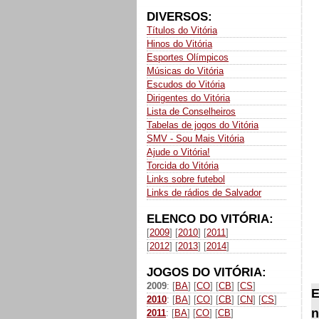
DIVERSOS:
Títulos do Vitória
Hinos do Vitória
Esportes Olímpicos
Músicas do Vitória
Escudos do Vitória
Dirigentes do Vitória
Lista de Conselheiros
Tabelas de jogos do Vitória
SMV - Sou Mais Vitória
Ajude o Vitória!
Torcida do Vitória
Links sobre futebol
Links de rádios de Salvador
ELENCO DO VITÓRIA:
[
2009
] [
2010
] [
2011
]
[
2012
] [
2013
] [
2014
]
JOGOS DO VITÓRIA:
2009
: [
BA
] [
CO
] [
CB
] [
CS
]
E
2010
: [
BA
] [
CO
] [
CB
] [
CN
] [
CS
]
n
2011
: [
BA
] [
CO
] [
CB
]