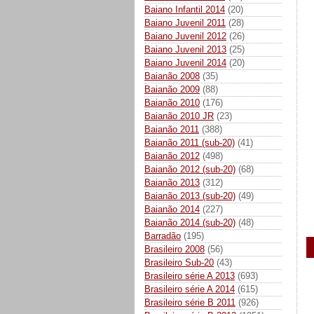
Baiano Infantil 2014
(20)
Baiano Juvenil 2011
(28)
Baiano Juvenil 2012
(26)
Baiano Juvenil 2013
(25)
Baiano Juvenil 2014
(20)
Baianão 2008
(35)
Baianão 2009
(88)
Baianão 2010
(176)
Baianão 2010 JR
(23)
Baianão 2011
(388)
Baianão 2011 (sub-20)
(41)
Baianão 2012
(498)
Baianão 2012 (sub-20)
(68)
Baianão 2013
(312)
Baianão 2013 (sub-20)
(49)
Baianão 2014
(227)
Baianão 2014 (sub-20)
(48)
Barradão
(195)
Brasileiro 2008
(56)
Brasileiro Sub-20
(43)
Brasileiro série A 2013
(693)
Brasileiro série A 2014
(615)
Brasileiro série B 2011
(926)