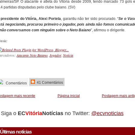
almeiras/SP. O atacante é atleta do Vitória desde 2009, tendo marcado 73 gols 
14 partidas disputadas pelo clube baiano. (SV)
O
presidente do Vitória, Alexi Portela
, garantiu não ter sido procurado. “
Se o Vas
stá negociando, procurou primeiro o jogador, pois ainda não fomos comunicad
 não conversamos com ninguém sobre o Neto Baiano
”, afirmou o dirigente.
nvie:
arcadores:
Atacante Neto Baiano
,
Jogador
,
Notícia
_________
41 Comentários
Comentários
ostagem mais recente
Página inicial
Postagem mais anti
Siga o
EC
Vitória
Notícias
no Twitter:
@ecvnoticias
Últimas notícias