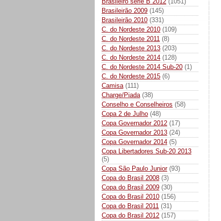
Brasileiro série B 2012
(1051)
Brasileirão 2009
(145)
Brasileirão 2010
(331)
C. do Nordeste 2010
(109)
C. do Nordeste 2011
(8)
C. do Nordeste 2013
(203)
C. do Nordeste 2014
(128)
C. do Nordeste 2014 Sub-20
(1)
C. do Nordeste 2015
(6)
Camisa
(111)
Charge/Piada
(38)
Conselho e Conselheiros
(58)
Copa 2 de Julho
(48)
Copa Governador 2012
(17)
Copa Governador 2013
(24)
Copa Governador 2014
(5)
Copa Libertadores Sub-20 2013
(5)
Copa São Paulo Junior
(93)
Copa do Brasil 2008
(3)
Copa do Brasil 2009
(30)
Copa do Brasil 2010
(156)
Copa do Brasil 2011
(31)
Copa do Brasil 2012
(157)