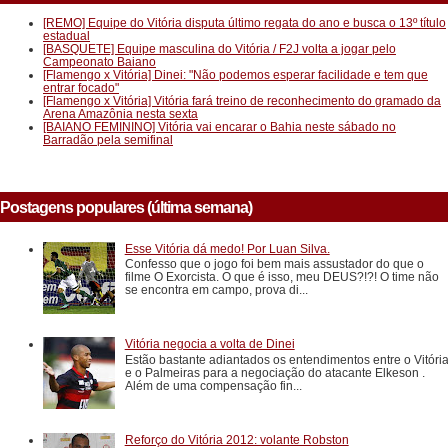
[REMO] Equipe do Vitória disputa último regata do ano e busca o 13º título
estadual
[BASQUETE] Equipe masculina do Vitória / F2J volta a jogar pelo
Campeonato Baiano
[Flamengo x Vitória] Dinei: "Não podemos esperar facilidade e tem que
entrar focado"
[Flamengo x Vitória] Vitória fará treino de reconhecimento do gramado da
Arena Amazônia nesta sexta
[BAIANO FEMININO] Vitória vai encarar o Bahia neste sábado no
Barradão pela semifinal
Postagens populares (última semana)
Esse Vitória dá medo! Por Luan Silva.
Confesso que o jogo foi bem mais assustador do que o
filme O Exorcista. O que é isso, meu DEUS?!?! O time não
se encontra em campo, prova di...
Vitória negocia a volta de Dinei
Estão bastante adiantados os entendimentos entre o Vitóri
e o Palmeiras para a negociação do atacante Elkeson .
Além de uma compensação fin...
Reforço do Vitória 2012: volante Robston