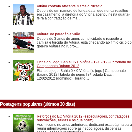
Vitória contrata atacante Marcelo Nicácio
Depois de um namoro de longa data, que nunca resultou
em casamento, a diretoria do Vitória acertou nesta quarta-
feira a contratação de ma...
Viáfara: de paredão a vilão
Depois de 3 anos de amor, cumplicidade e respeito à
camisa e torcida do Vitória, está chegando ao fim o ciclo do
goleiro Viáfara no rubro-...
Ficha do Jogo: Bahia 0 x 0 Vitória - 12/02/12 - 8ª rodada do
Campeonato Baiano 2012
Ficha de jogo: Bahia 0 x 0 Vitória [ o jogo ] Campeonato
Baiano 2012 [ tabela de jogos ] 8ª rodada Data :
12/02/2012 (domingo) Horário ...
Postagens populares (últimos 30 dias)
Reforços do EC Vitória 2012 (especulações, contratações,
renovações, saídas e os que ficam)
Assim como no anos anteriores, dedicarei esta página para
reunir informações sobre as negociações, dispensas,