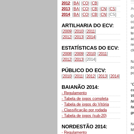
2012
: [
BA
] [
CO
] [
CB
]
P
2013
: [
BA
] [
CO
] [
CB
] [
CN
] [
CS
]
2014
: [
BA
] [
CO
] [
CB
] [
CN
] [CS]
O
c
ARTILHARIA DO ECV:
a
[
2009
] [
2010
] [
2011
]
t
[
2012
] [
2013
] [
2014
]
a
r
ESTATÍSTICAS DO ECV:
c
[
2008
] [
2009
] [
2010
] [
2011
]
[
2012
] [
2013
] [2014]
N
p
PÚBLICO DO ECV:
p
[
2010
] [
2011
] [
2012
] [
2013
] [
2014
]
"
O
BAIANÃO 2014:
c
- Regulamento
Vi
- Tabela de jogos completa
h
-
Tabela de jogos do Vitória
f
- Classificação por rodada
g
- Tabela de jogos (sub-20)
N
NORDESTÃO 2014:
M
- Regulamento