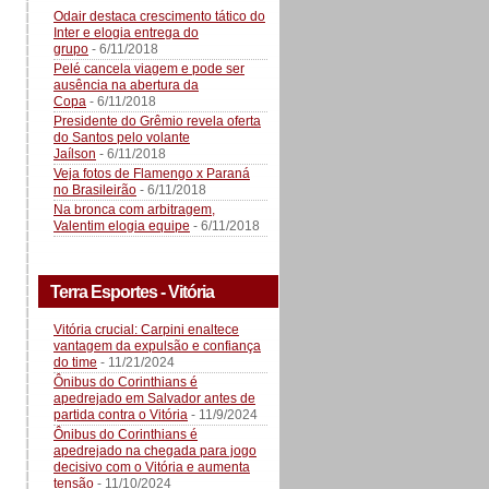
Odair destaca crescimento tático do
Inter e elogia entrega do
grupo
- 6/11/2018
Pelé cancela viagem e pode ser
ausência na abertura da
Copa
- 6/11/2018
Presidente do Grêmio revela oferta
do Santos pelo volante
Jaílson
- 6/11/2018
Veja fotos de Flamengo x Paraná
no Brasileirão
- 6/11/2018
Na bronca com arbitragem,
Valentim elogia equipe
- 6/11/2018
Terra Esportes - Vitória
Vitória crucial: Carpini enaltece
vantagem da expulsão e confiança
do time
- 11/21/2024
Ônibus do Corinthians é
apedrejado em Salvador antes de
partida contra o Vitória
- 11/9/2024
Ônibus do Corinthians é
apedrejado na chegada para jogo
decisivo com o Vitória e aumenta
tensão
- 11/10/2024