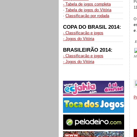
P
- Tabela de jogos completa
1
-
Tabela de jogos do Vitória
-
Classificação por rodada
e
COPA DO BRASIL 2014:
e
- Classificação e jogos
- Jogos do Vitória
E
BRASILEIRÃO 2014:
- Classificação e jogos
M
- Jogos do Vitória
_
P