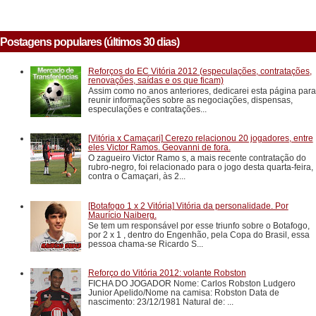
Postagens populares (últimos 30 dias)
Reforços do EC Vitória 2012 (especulações, contratações,
renovações, saídas e os que ficam)
Assim como no anos anteriores, dedicarei esta página para
reunir informações sobre as negociações, dispensas,
especulações e contratações...
[Vitória x Camaçari] Cerezo relacionou 20 jogadores, entre
eles Victor Ramos. Geovanni de fora.
O zagueiro Victor Ramo s, a mais recente contratação do
rubro-negro, foi relacionado para o jogo desta quarta-feira,
contra o Camaçari, às 2...
[Botafogo 1 x 2 Vitória] Vitória da personalidade. Por
Maurício Naiberg.
Se tem um responsável por esse triunfo sobre o Botafogo,
por 2 x 1 , dentro do Engenhão, pela Copa do Brasil, essa
pessoa chama-se Ricardo S...
Reforço do Vitória 2012: volante Robston
FICHA DO JOGADOR Nome: Carlos Robston Ludgero
Junior Apelido/Nome na camisa: Robston Data de
nascimento: 23/12/1981 Natural de: ...