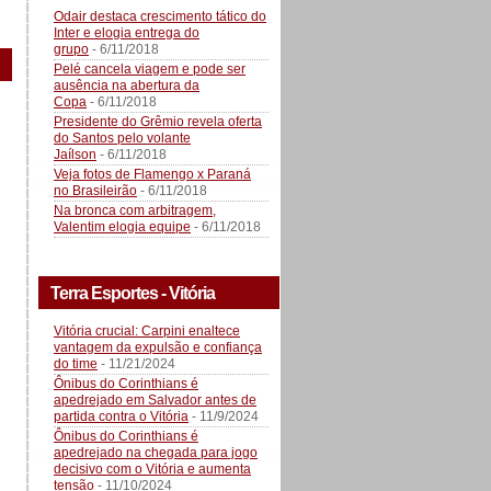
Odair destaca crescimento tático do
Inter e elogia entrega do
grupo
- 6/11/2018
Pelé cancela viagem e pode ser
ausência na abertura da
Copa
- 6/11/2018
Presidente do Grêmio revela oferta
do Santos pelo volante
Jaílson
- 6/11/2018
Veja fotos de Flamengo x Paraná
no Brasileirão
- 6/11/2018
Na bronca com arbitragem,
Valentim elogia equipe
- 6/11/2018
Terra Esportes - Vitória
Vitória crucial: Carpini enaltece
vantagem da expulsão e confiança
do time
- 11/21/2024
Ônibus do Corinthians é
apedrejado em Salvador antes de
partida contra o Vitória
- 11/9/2024
Ônibus do Corinthians é
apedrejado na chegada para jogo
decisivo com o Vitória e aumenta
tensão
- 11/10/2024