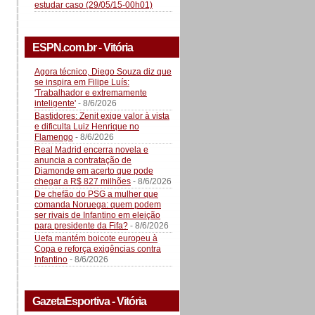
estudar caso (29/05/15-00h01)
ESPN.com.br - Vitória
Agora técnico, Diego Souza diz que
se inspira em Filipe Luís:
'Trabalhador e extremamente
inteligente'
- 8/6/2026
Bastidores: Zenit exige valor à vista
e dificulta Luiz Henrique no
Flamengo
- 8/6/2026
Real Madrid encerra novela e
anuncia a contratação de
Diamonde em acerto que pode
chegar a R$ 827 milhões
- 8/6/2026
De chefão do PSG a mulher que
comanda Noruega: quem podem
ser rivais de Infantino em eleição
para presidente da Fifa?
- 8/6/2026
Uefa mantém boicote europeu à
Copa e reforça exigências contra
Infantino
- 8/6/2026
GazetaEsportiva - Vitória