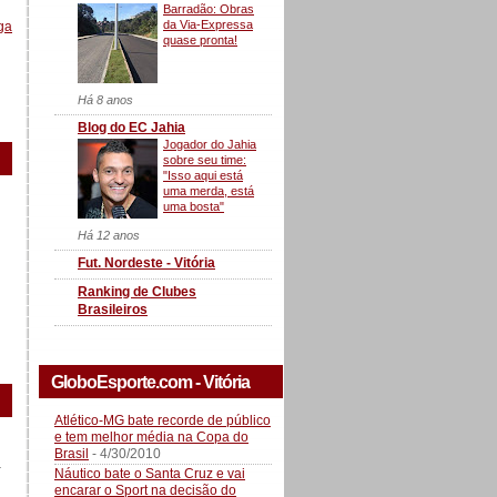
Barradão: Obras
da Via-Expressa
ga
quase pronta!
Há 8 anos
Blog do EC Jahia
Jogador do Jahia
sobre seu time:
"Isso aqui está
uma merda, está
uma bosta"
Há 12 anos
Fut. Nordeste - Vitória
Ranking de Clubes
Brasileiros
GloboEsporte.com - Vitória
Atlético-MG bate recorde de público
e tem melhor média na Copa do
Brasil
- 4/30/2010
a
Náutico bate o Santa Cruz e vai
encarar o Sport na decisão do