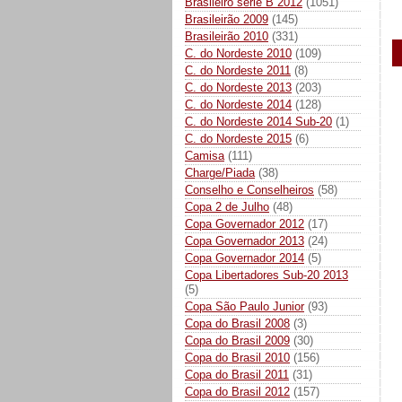
Brasileiro série B 2012
(1051)
Brasileirão 2009
(145)
Brasileirão 2010
(331)
C. do Nordeste 2010
(109)
C. do Nordeste 2011
(8)
C. do Nordeste 2013
(203)
C. do Nordeste 2014
(128)
C. do Nordeste 2014 Sub-20
(1)
C. do Nordeste 2015
(6)
Camisa
(111)
Charge/Piada
(38)
Conselho e Conselheiros
(58)
Copa 2 de Julho
(48)
Copa Governador 2012
(17)
Copa Governador 2013
(24)
Copa Governador 2014
(5)
Copa Libertadores Sub-20 2013
(5)
Copa São Paulo Junior
(93)
Copa do Brasil 2008
(3)
Copa do Brasil 2009
(30)
Copa do Brasil 2010
(156)
Copa do Brasil 2011
(31)
Copa do Brasil 2012
(157)