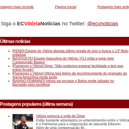
ostagem mais recente
Página inicial
Postagem mais anti
Siga o
EC
Vitória
Notícias
no Twitter:
@ecvnoticias
Últimas notícias
[REMO] Equipe do Vitória disputa último regata do ano e busca o 13º título
estadual
[BASQUETE] Equipe masculina do Vitória / F2J volta a jogar pelo
Campeonato Baiano
[Flamengo x Vitória] Dinei: "Não podemos esperar facilidade e tem que
entrar focado"
[Flamengo x Vitória] Vitória fará treino de reconhecimento do gramado da
Arena Amazônia nesta sexta
[BAIANO FEMININO] Vitória vai encarar o Bahia neste sábado no
Barradão pela semifinal
Postagens populares (última semana)
Vitória negocia a volta de Dinei
Estão bastante adiantados os entendimentos entre o Vitóri
e o Palmeiras para a negociação do atacante Elkeson .
Além de uma compensação fin...