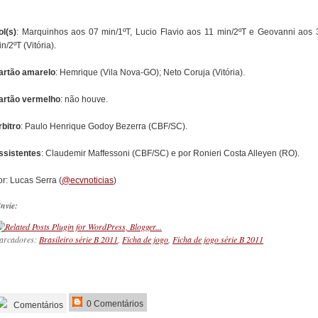
ol(s)
: Marquinhos aos 07 min/1ºT, Lucio Flavio aos 11 min/2ºT e Geovanni aos 
n/2ºT (Vitória).
artão amarelo
: Hemrique (Vila Nova-GO); Neto Coruja (Vitória).
artão vermelho
: não houve.
rbitro
: Paulo Henrique Godoy Bezerra (CBF/SC).
ssistentes
: Claudemir Maffessoni (CBF/SC) e por Ronieri Costa Alleyen (RO).
r: Lucas Serra (
@ecvnoticias
)
nvie:
arcadores:
Brasileiro série B 2011
,
Ficha de jogo
,
Ficha de jogo série B 2011
_________
0 Comentários
Comentários