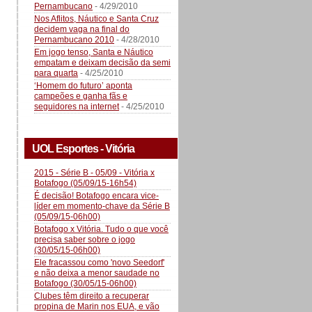
Pernambucano
- 4/29/2010
Nos Aflitos, Náutico e Santa Cruz
decidem vaga na final do
Pernambucano 2010
- 4/28/2010
Em jogo tenso, Santa e Náutico
empatam e deixam decisão da semi
para quarta
- 4/25/2010
‘Homem do futuro’ aponta
campeões e ganha fãs e
seguidores na internet
- 4/25/2010
UOL Esportes - Vitória
2015 - Série B - 05/09 - Vitória x
Botafogo (05/09/15-16h54)
É decisão! Botafogo encara vice-
líder em momento-chave da Série B
(05/09/15-06h00)
Botafogo x Vitória. Tudo o que você
precisa saber sobre o jogo
(30/05/15-06h00)
Ele fracassou como 'novo Seedorf'
e não deixa a menor saudade no
Botafogo (30/05/15-06h00)
Clubes têm direito a recuperar
propina de Marin nos EUA, e vão