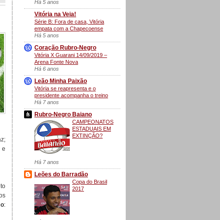
Há 5 anos
Vitória na Veia!
Série B: Fora de casa, Vitória
empata com a Chapecoense
Há 5 anos
Coração Rubro-Negro
Vitória X Guarani 14/09/2019 –
Arena Fonte Nova
Há 6 anos
Leão Minha Paixão
Vitória se reapresenta e o
presidente acompanha o treino
Há 7 anos
Rubro-Negro Baiano
CAMPEONATOS
ESTADUAIS EM
EXTINÇÃO?
az;
 e
Há 7 anos
Leões do Barradão
Copa do Brasil
to
2017
hos
co
: