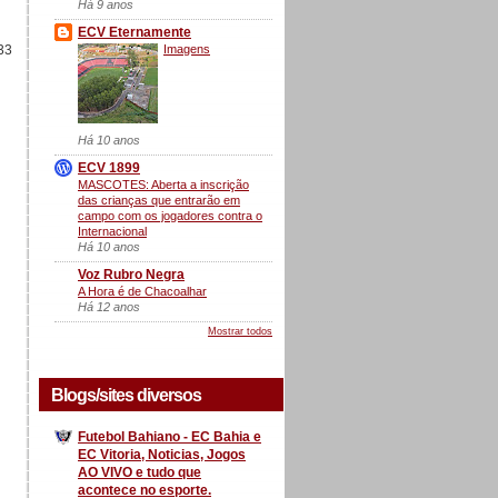
Há 9 anos
ECV Eternamente
Imagens
33
Há 10 anos
ECV 1899
MASCOTES: Aberta a inscrição
das crianças que entrarão em
campo com os jogadores contra o
Internacional
Há 10 anos
Voz Rubro Negra
A Hora é de Chacoalhar
Há 12 anos
Mostrar todos
Blogs/sites diversos
Futebol Bahiano - EC Bahia e
EC Vitoria, Noticias, Jogos
AO VIVO e tudo que
acontece no esporte.