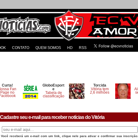
OOK
CONTATO
QUEM SOMOS
HD
RSS
Curta!
GloboEsport
Torcida
Nossa Fan
e
Vitória tem
Al
Page no
2,6 milhões
s
Tabela de
Facebook
classificação
Cadastre seu e-mail para receber notícias do Vitória
Você receberá um e-mail com um link, clique nele para ativar e confirmar sua inscrição