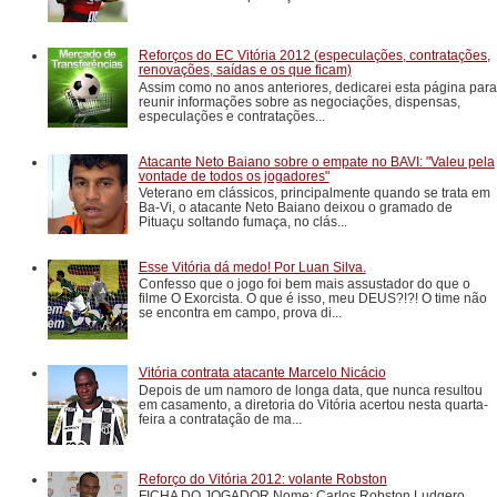
Reforços do EC Vitória 2012 (especulações, contratações,
renovações, saídas e os que ficam)
Assim como no anos anteriores, dedicarei esta página para
reunir informações sobre as negociações, dispensas,
especulações e contratações...
Atacante Neto Baiano sobre o empate no BAVI: "Valeu pela
vontade de todos os jogadores"
Veterano em clássicos, principalmente quando se trata em
Ba-Vi, o atacante Neto Baiano deixou o gramado de
Pituaçu soltando fumaça, no clás...
Esse Vitória dá medo! Por Luan Silva.
Confesso que o jogo foi bem mais assustador do que o
filme O Exorcista. O que é isso, meu DEUS?!?! O time não
se encontra em campo, prova di...
Vitória contrata atacante Marcelo Nicácio
Depois de um namoro de longa data, que nunca resultou
em casamento, a diretoria do Vitória acertou nesta quarta-
feira a contratação de ma...
Reforço do Vitória 2012: volante Robston
FICHA DO JOGADOR Nome: Carlos Robston Ludgero