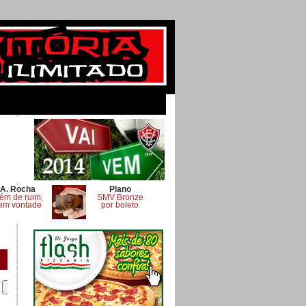
A. Rocha
Plano
ém de ruim,
SMV Bronze
em vontade
por boleto
.