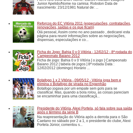
Junior Apelido/Nome na camisa: Robston Data de
nascimento: 23/12/1981 Natural de: ...
Reforços do EC Vitória 2011 (especulações, contratações,
renovações, saídas e os que ficam)
Olá pessoal, Assim como no ano passado , dedicarei esta
página para reunir informações sobre as negociações,
dispensas, especulações e co...
Ficha do Jogo: Bahia 0 x 0 Vitória - 12/02/12 - 8ª rodada do
Campeonato Baiano 2012
Ficha de jogo: Bahia 0 x 0 Vitória [ o jogo ] Campeonato
Baiano 2012 [ tabela de jogos ] 8ª rodada Data :
12/02/2012 (domingo) Horário ...
Botafogo 1 x 2 Vitória - 09/05/12 - Vitória joga bem e
elimina o Botafogo de virada no Engenhão
Botafogo jogava por um empate sem gols para se
classificar. Mas, quando a bola rolou, as coisas pareciam
se encaminhar para uma classificaçã...
Presidente do Vitória, Alexi Portela, só fala sobre sua saída
após o término da série B
Na reapresentação do Vitória após a derrota para o São
Caetano no sábado por 2 a 1, o presidente do clube, Alexi
Portela Júnior, comentou s...