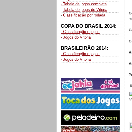
- Tabela de jogos completa
-
Tabela de jogos do Vitória
G
-
Classificação por rodada
mi
COPA DO BRASIL 2014:
C
- Classificação e jogos
- Jogos do Vitória
C
BRASILEIRÃO 2014:
Á
- Classificação e jogos
- Jogos do Vitória
A
Po
E
M
_