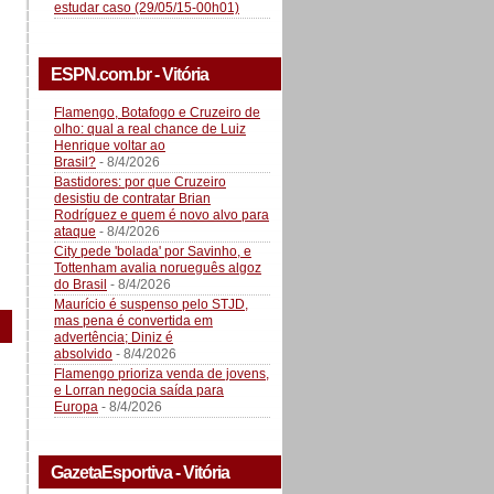
estudar caso (29/05/15-00h01)
ESPN.com.br - Vitória
Flamengo, Botafogo e Cruzeiro de
olho: qual a real chance de Luiz
Henrique voltar ao
Brasil?
- 8/4/2026
Bastidores: por que Cruzeiro
desistiu de contratar Brian
Rodríguez e quem é novo alvo para
ataque
- 8/4/2026
City pede 'bolada' por Savinho, e
Tottenham avalia norueguês algoz
do Brasil
- 8/4/2026
Maurício é suspenso pelo STJD,
mas pena é convertida em
advertência; Diniz é
absolvido
- 8/4/2026
Flamengo prioriza venda de jovens,
e Lorran negocia saída para
Europa
- 8/4/2026
GazetaEsportiva - Vitória