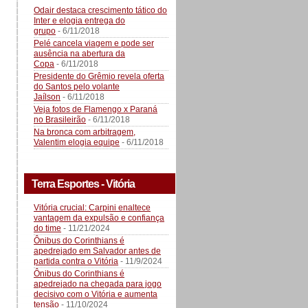
Odair destaca crescimento tático do
Inter e elogia entrega do
grupo
- 6/11/2018
Pelé cancela viagem e pode ser
ausência na abertura da
Copa
- 6/11/2018
Presidente do Grêmio revela oferta
do Santos pelo volante
Jaílson
- 6/11/2018
Veja fotos de Flamengo x Paraná
no Brasileirão
- 6/11/2018
Na bronca com arbitragem,
Valentim elogia equipe
- 6/11/2018
Terra Esportes - Vitória
Vitória crucial: Carpini enaltece
vantagem da expulsão e confiança
do time
- 11/21/2024
Ônibus do Corinthians é
apedrejado em Salvador antes de
partida contra o Vitória
- 11/9/2024
Ônibus do Corinthians é
apedrejado na chegada para jogo
decisivo com o Vitória e aumenta
tensão
- 11/10/2024