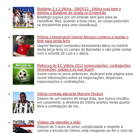
Botafogo 1 x 2 Vitória - 09/05/12 - Vitória joga bem e
elimina o Botafogo de virada no Engenhão
Botafogo jogava por um empate sem gols para se
classificar. Mas, quando a bola rolou, as coisas pareciam
se encaminhar para uma classificaçã...
[Vitória x Americana] Vágner Benazzi começa a montar o
time para sexta-feira
Vagner Benazzi comandou treinamento tático na manhã
desta terça-feira no campo do Barradão e não pôde contar
com o volante Zé Luís e o ataca...
Reforços do EC Vitória 2012 (especulações, contratações,
renovações, saídas e os que ficam)
Assim como no anos anteriores, dedicarei esta página para
reunir informações sobre as negociações, dispensas,
especulações e contratações...
Vitória contrata atacante Marcelo Nicácio
Depois de um namoro de longa data, que nunca resultou
em casamento, a diretoria do Vitória acertou nesta quarta-
feira a contratação de ma...
Viáfara: de paredão a vilão
Depois de 3 anos de amor, cumplicidade e respeito à
camisa e torcida do Vitória, está chegando ao fim o ciclo do