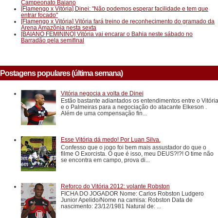
Campeonato Baiano
[Flamengo x Vitória] Dinei: "Não podemos esperar facilidade e tem que
entrar focado"
[Flamengo x Vitória] Vitória fará treino de reconhecimento do gramado da
Arena Amazônia nesta sexta
[BAIANO FEMININO] Vitória vai encarar o Bahia neste sábado no
Barradão pela semifinal
Postagens populares (última semana)
Vitória negocia a volta de Dinei
Estão bastante adiantados os entendimentos entre o Vitóri
e o Palmeiras para a negociação do atacante Elkeson .
Além de uma compensação fin...
Esse Vitória dá medo! Por Luan Silva.
Confesso que o jogo foi bem mais assustador do que o
filme O Exorcista. O que é isso, meu DEUS?!?! O time não
se encontra em campo, prova di...
Reforço do Vitória 2012: volante Robston
FICHA DO JOGADOR Nome: Carlos Robston Ludgero
Junior Apelido/Nome na camisa: Robston Data de
nascimento: 23/12/1981 Natural de: ...