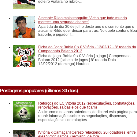
goleiro Viáfara no rubro-...
Atacante Rildo mais tranquilo: "Acho que todo mundo
merece uma segunda chance"
A partida do dia 30 de julho deste ano é o confronto que o
atacante Rildo quer deixar para trás. No duelo contra o Boa
Esporte, o jogador f...
Ficha do Jogo: Bahia 0 x 0 Vitória - 12/02/12 - 8ª rodada do
Campeonato Baiano 2012
Ficha de jogo: Bahia 0 x 0 Vitória [ o jogo ] Campeonato
Baiano 2012 [ tabela de jogos ] 8ª rodada Data :
12/02/2012 (domingo) Horário ...
Postagens populares (últimos 30 dias)
Reforços do EC Vitória 2012 (especulações, contratações,
renovações, saídas e os que ficam)
Assim como no anos anteriores, dedicarei esta página para
reunir informações sobre as negociações, dispensas,
especulações e contratações...
[Vitória x Camaçari] Cerezo relacionou 20 jogadores, entre
eles Victor Ramos. Geovanni de fora.