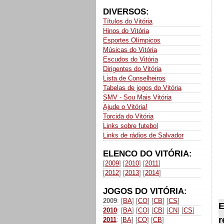
DIVERSOS:
Títulos do Vitória
Hinos do Vitória
Esportes Olímpicos
Músicas do Vitória
Escudos do Vitória
Dirigentes do Vitória
Lista de Conselheiros
Tabelas de jogos do Vitória
SMV - Sou Mais Vitória
Ajude o Vitória!
Torcida do Vitória
Links sobre futebol
Links de rádios de Salvador
ELENCO DO VITÓRIA:
[
2009
] [
2010
] [
2011
]
[
2012
] [
2013
] [
2014
]
JOGOS DO VITÓRIA:
2009
: [
BA
] [
CO
] [
CB
] [
CS
]
E
2010
: [
BA
] [
CO
] [
CB
] [
CN
] [
CS
]
r
2011
: [
BA
] [
CO
] [
CB
]