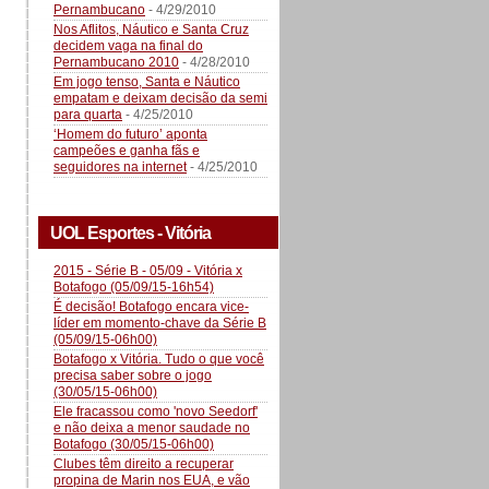
Pernambucano
- 4/29/2010
Nos Aflitos, Náutico e Santa Cruz
decidem vaga na final do
Pernambucano 2010
- 4/28/2010
Em jogo tenso, Santa e Náutico
empatam e deixam decisão da semi
para quarta
- 4/25/2010
‘Homem do futuro’ aponta
campeões e ganha fãs e
seguidores na internet
- 4/25/2010
UOL Esportes - Vitória
2015 - Série B - 05/09 - Vitória x
Botafogo (05/09/15-16h54)
É decisão! Botafogo encara vice-
líder em momento-chave da Série B
(05/09/15-06h00)
Botafogo x Vitória. Tudo o que você
precisa saber sobre o jogo
(30/05/15-06h00)
Ele fracassou como 'novo Seedorf'
e não deixa a menor saudade no
Botafogo (30/05/15-06h00)
Clubes têm direito a recuperar
propina de Marin nos EUA, e vão