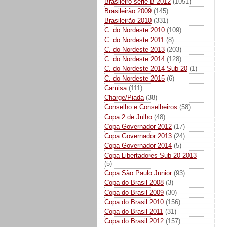
Brasileiro série B 2012
(1051)
Brasileirão 2009
(145)
Brasileirão 2010
(331)
C. do Nordeste 2010
(109)
C. do Nordeste 2011
(8)
C. do Nordeste 2013
(203)
C. do Nordeste 2014
(128)
C. do Nordeste 2014 Sub-20
(1)
C. do Nordeste 2015
(6)
Camisa
(111)
Charge/Piada
(38)
Conselho e Conselheiros
(58)
Copa 2 de Julho
(48)
Copa Governador 2012
(17)
Copa Governador 2013
(24)
Copa Governador 2014
(5)
Copa Libertadores Sub-20 2013
(5)
Copa São Paulo Junior
(93)
Copa do Brasil 2008
(3)
Copa do Brasil 2009
(30)
Copa do Brasil 2010
(156)
Copa do Brasil 2011
(31)
Copa do Brasil 2012
(157)