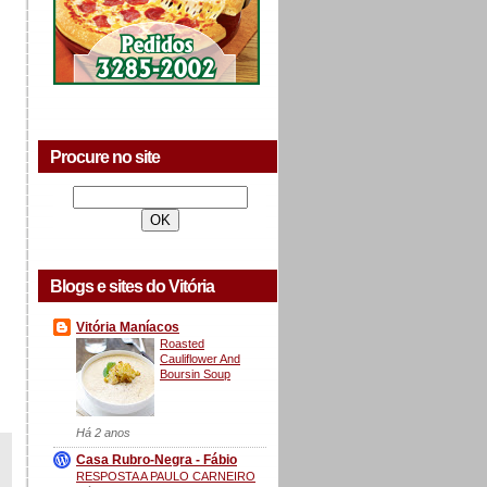
Procure no site
Blogs e sites do Vitória
Vitória Maníacos
Roasted
Cauliflower And
Boursin Soup
Há 2 anos
Casa Rubro-Negra - Fábio
RESPOSTA A PAULO CARNEIRO