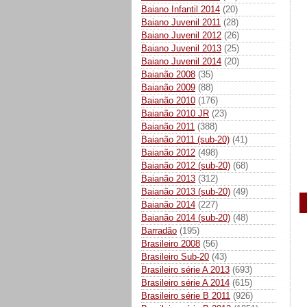
Baiano Infantil 2014
(20)
Baiano Juvenil 2011
(28)
Baiano Juvenil 2012
(26)
Baiano Juvenil 2013
(25)
Baiano Juvenil 2014
(20)
Baianão 2008
(35)
Baianão 2009
(88)
Baianão 2010
(176)
Baianão 2010 JR
(23)
Baianão 2011
(388)
Baianão 2011 (sub-20)
(41)
Baianão 2012
(498)
Baianão 2012 (sub-20)
(68)
Baianão 2013
(312)
Baianão 2013 (sub-20)
(49)
Baianão 2014
(227)
Baianão 2014 (sub-20)
(48)
Barradão
(195)
Brasileiro 2008
(56)
Brasileiro Sub-20
(43)
Brasileiro série A 2013
(693)
Brasileiro série A 2014
(615)
Brasileiro série B 2011
(926)