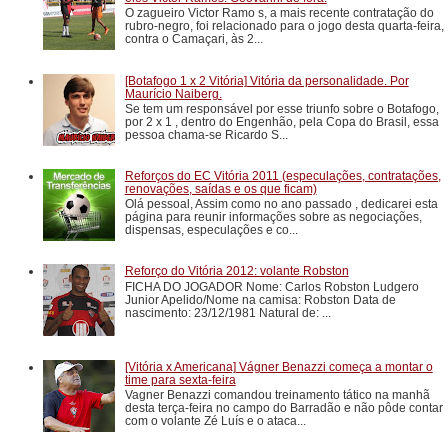
O zagueiro Victor Ramo s, a mais recente contratação do
rubro-negro, foi relacionado para o jogo desta quarta-feira,
contra o Camaçari, às 2...
[Botafogo 1 x 2 Vitória] Vitória da personalidade. Por
Maurício Naiberg.
Se tem um responsável por esse triunfo sobre o Botafogo,
por 2 x 1 , dentro do Engenhão, pela Copa do Brasil, essa
pessoa chama-se Ricardo S...
Reforços do EC Vitória 2011 (especulações, contratações,
renovações, saídas e os que ficam)
Olá pessoal, Assim como no ano passado , dedicarei esta
página para reunir informações sobre as negociações,
dispensas, especulações e co...
Reforço do Vitória 2012: volante Robston
FICHA DO JOGADOR Nome: Carlos Robston Ludgero
Junior Apelido/Nome na camisa: Robston Data de
nascimento: 23/12/1981 Natural de: ...
[Vitória x Americana] Vágner Benazzi começa a montar o
time para sexta-feira
Vagner Benazzi comandou treinamento tático na manhã
desta terça-feira no campo do Barradão e não pôde contar
com o volante Zé Luís e o ataca...