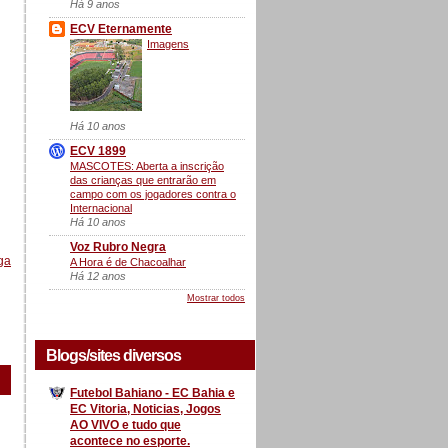
Há 9 anos
ECV Eternamente
Imagens
Há 10 anos
ECV 1899
MASCOTES: Aberta a inscrição
das crianças que entrarão em
campo com os jogadores contra o
Internacional
Há 10 anos
Voz Rubro Negra
ga
A Hora é de Chacoalhar
Há 12 anos
Mostrar todos
Blogs/sites diversos
Futebol Bahiano - EC Bahia e
EC Vitoria, Noticias, Jogos
AO VIVO e tudo que
acontece no esporte.