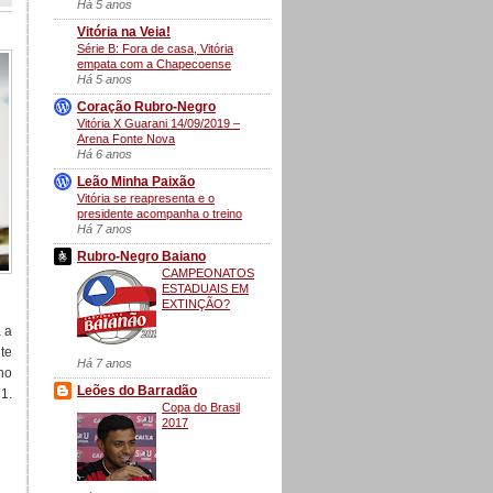
Há 5 anos
Vitória na Veia!
Série B: Fora de casa, Vitória
empata com a Chapecoense
Há 5 anos
Coração Rubro-Negro
Vitória X Guarani 14/09/2019 –
Arena Fonte Nova
Há 6 anos
Leão Minha Paixão
Vitória se reapresenta e o
presidente acompanha o treino
Há 7 anos
Rubro-Negro Baiano
CAMPEONATOS
ESTADUAIS EM
EXTINÇÃO?
 a
te
Há 7 anos
no
Leões do Barradão
1.
Copa do Brasil
2017