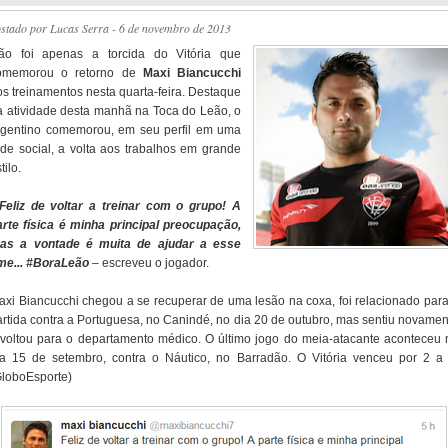
ostado por
Lucas Serra
- 6 de novembro de 2013
ão foi apenas a torcida do Vitória que
omemorou o retorno de
Maxi Biancucchi
os treinamentos nesta quarta-feira. Destaque
a atividade desta manhã na Toca do Leão, o
rgentino comemorou, em seu perfil em uma
ede social, a volta aos trabalhos em grande
tilo.
 Feliz de voltar a treinar com o grupo! A
arte física é minha principal preocupação,
as a vontade é muita de ajudar a esse
ime... #BoraLeão
– escreveu o jogador.
axi Biancucchi chegou a se recuperar de uma lesão na coxa, foi relacionado para
artida contra a Portuguesa, no Canindé, no dia 20 de outubro, mas sentiu novamen
 voltou para o departamento médico. O último jogo do meia-atacante aconteceu 
ia 15 de setembro, contra o Náutico, no Barradão. O Vitória venceu por 2 a 
GloboEsporte)