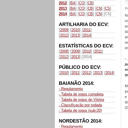
2012
: [
BA
] [
CO
] [
CB
]
P
2013
: [
BA
] [
CO
] [
CB
] [
CN
] [
CS
]
2014
: [
BA
] [
CO
] [
CB
] [
CN
] [CS]
N
c
ARTILHARIA DO ECV:
a
[
2009
] [
2010
] [
2011
]
d
[
2012
] [
2013
] [
2014
]
a
r
ESTATÍSTICAS DO ECV:
es
[
2008
] [
2009
] [
2010
] [
2011
]
[
2012
] [
2013
] [2014]
-
p
PÚBLICO DO ECV:
m
[
2010
] [
2011
] [
2012
] [
2013
] [
2014
]
t
BAIANÃO 2014:
M
- Regulamento
p
- Tabela de jogos completa
e
-
Tabela de jogos do Vitória
d
- Classificação por rodada
(
- Tabela de jogos (sub-20)
NORDESTÃO 2014:
- Regulamento