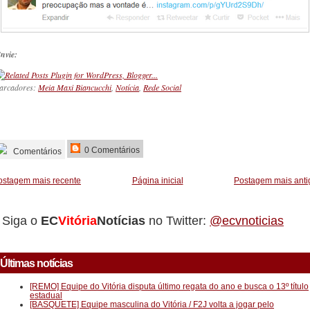
nvie:
arcadores:
Meia Maxi Biancucchi
,
Notícia
,
Rede Social
_________
0 Comentários
Comentários
ostagem mais recente
Página inicial
Postagem mais anti
Siga o
EC
Vitória
Notícias
no Twitter:
@ecvnoticias
Últimas notícias
[REMO] Equipe do Vitória disputa último regata do ano e busca o 13º título
estadual
[BASQUETE] Equipe masculina do Vitória / F2J volta a jogar pelo