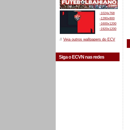
-1024x768
-1280x800
-1600x1200
-1920x1200
//
Veja outros wallpapers do ECV
Siga o ECVN nas redes