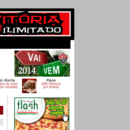
A. Rocha
Plano
ém de ruim,
SMV Bronze
em vontade
por boleto
.