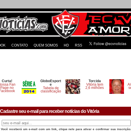
OOK
CONTATO
QUEM SOMOS
HD
RSS
Curta!
GloboEsport
Torcida
Nossa Fan
e
Vitória tem
Al
Page no
2,6 milhões
s
Tabela de
Facebook
classificação
Cadastre seu e-mail para receber notícias do Vitória
Você receberá um e-mail com um link, clique nele para ativar e confirmar sua inscrição