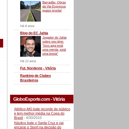
Barradão: Obras
da Via-Expressa
quase pronta!
Há 8 anos
Blog do EC Jahia
Jogador do Jahia
sobre seu time:
"Isso aqui está
uma merda, está
uma bosta"
a
Há 12 anos
Fut. Nordeste - Vitória
Ranking de Clubes
Brasileiros
GloboEsporte.com - Vitória
Atlético-MG bate recorde de público
e tem melhor média na Copa do
Brasil
- 4/30/2010
Náutico bate o Santa Cruz e vai
encarar o Sport na decisão do