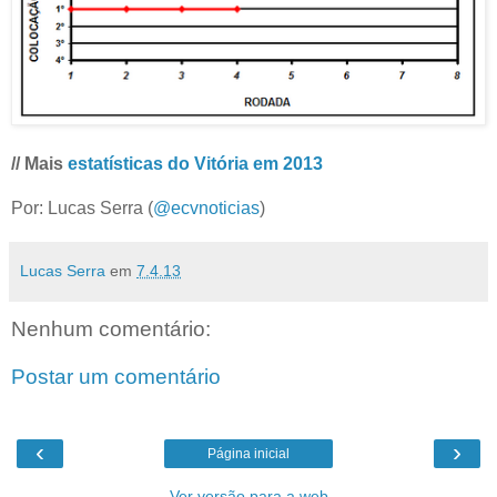
// Mais
estatísticas do Vitória em 2013
Por: Lucas Serra (
@ecvnoticias
)
Lucas Serra
em
7.4.13
Nenhum comentário:
Postar um comentário
‹
›
Página inicial
Ver versão para a web