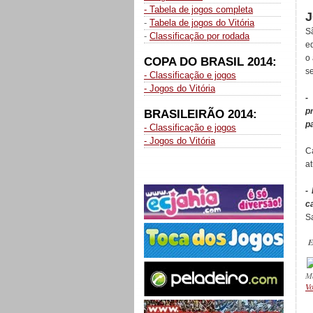
- Tabela de jogos completa
-
Tabela de jogos do Vitória
S
-
Classificação por rodada
eq
o
COPA DO BRASIL 2014:
s
- Classificação e jogos
- Jogos do Vitória
-
p
BRASILEIRÃO 2014:
p
- Classificação e jogos
- Jogos do Vitória
C
at
-
c
S
E
M
Vo