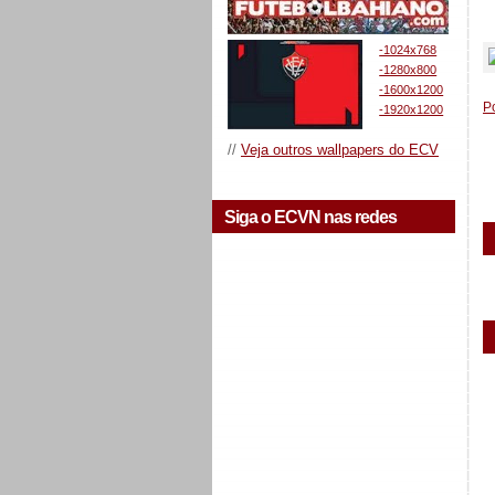
_
-1024x768
-1280x800
-1600x1200
P
-1920x1200
//
Veja outros wallpapers do ECV
Siga o ECVN nas redes