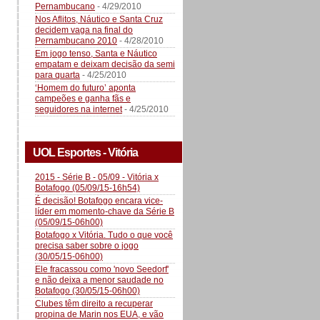
Pernambucano
- 4/29/2010
Nos Aflitos, Náutico e Santa Cruz
decidem vaga na final do
Pernambucano 2010
- 4/28/2010
Em jogo tenso, Santa e Náutico
empatam e deixam decisão da semi
para quarta
- 4/25/2010
‘Homem do futuro’ aponta
campeões e ganha fãs e
seguidores na internet
- 4/25/2010
UOL Esportes - Vitória
2015 - Série B - 05/09 - Vitória x
Botafogo (05/09/15-16h54)
É decisão! Botafogo encara vice-
líder em momento-chave da Série B
(05/09/15-06h00)
Botafogo x Vitória. Tudo o que você
precisa saber sobre o jogo
(30/05/15-06h00)
Ele fracassou como 'novo Seedorf'
e não deixa a menor saudade no
Botafogo (30/05/15-06h00)
Clubes têm direito a recuperar
propina de Marin nos EUA, e vão