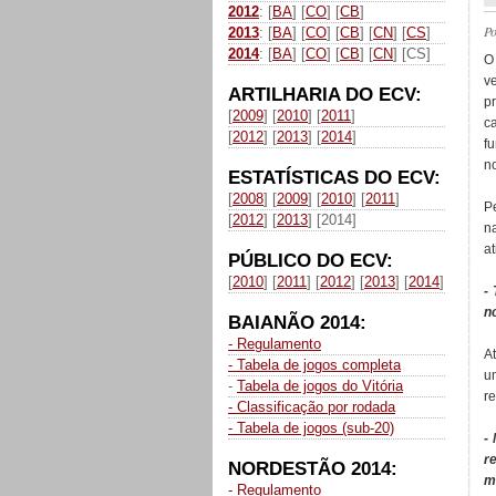
2012
: [
BA
] [
CO
] [
CB
]
P
2013
: [
BA
] [
CO
] [
CB
] [
CN
] [
CS
]
2014
: [
BA
] [
CO
] [
CB
] [
CN
] [CS]
v
ARTILHARIA DO ECV:
p
[
2009
] [
2010
] [
2011
]
c
[
2012
] [
2013
] [
2014
]
f
no
ESTATÍSTICAS DO ECV:
[
2008
] [
2009
] [
2010
] [
2011
]
P
[
2012
] [
2013
] [2014]
na
at
PÚBLICO DO ECV:
[
2010
] [
2011
] [
2012
] [
2013
] [
2014
]
-
n
BAIANÃO 2014:
- Regulamento
At
- Tabela de jogos completa
u
-
Tabela de jogos do Vitória
r
- Classificação por rodada
- Tabela de jogos (sub-20)
-
r
NORDESTÃO 2014:
m
- Regulamento