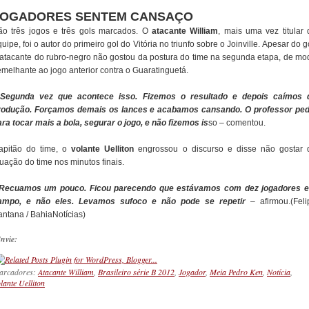
JOGADORES SENTEM CANSAÇO
ão três jogos e três gols marcados. O
atacante William
, mais uma vez titular 
uipe, foi o autor do primeiro gol do Vitória no triunfo sobre o Joinville. Apesar do g
 atacante do rubro-negro não gostou da postura do time na segunda etapa, de mo
emelhante ao jogo anterior contra o Guaratinguetá.
 Segunda vez que acontece isso. Fizemos o resultado e depois caímos 
rodução. Forçamos demais os lances e acabamos cansando. O professor ped
ara tocar mais a bola, segurar o jogo, e não fizemos is
so – comentou.
apitão do time, o
volante Uelliton
engrossou o discurso e disse não gostar 
uação do time nos minutos finais.
 Recuamos um pouco. Ficou parecendo que estávamos com dez jogadores 
ampo, e não eles. Levamos sufoco e não pode se repetir
– afirmou.(Feli
antana / BahiaNotícias)
nvie:
arcadores:
Atacante William
,
Brasileiro série B 2012
,
Jogador
,
Meia Pedro Ken
,
Notícia
,
lante Uelliton