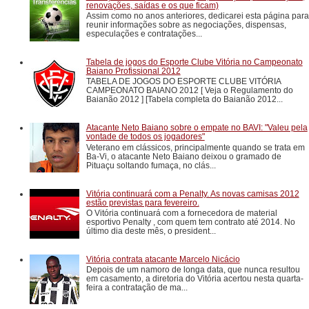
renovações, saídas e os que ficam)
Assim como no anos anteriores, dedicarei esta página para
reunir informações sobre as negociações, dispensas,
especulações e contratações...
Tabela de jogos do Esporte Clube Vitória no Campeonato
Baiano Profissional 2012
TABELA DE JOGOS DO ESPORTE CLUBE VITÓRIA
CAMPEONATO BAIANO 2012 [ Veja o Regulamento do
Baianão 2012 ] [Tabela completa do Baianão 2012...
Atacante Neto Baiano sobre o empate no BAVI: "Valeu pela
vontade de todos os jogadores"
Veterano em clássicos, principalmente quando se trata em
Ba-Vi, o atacante Neto Baiano deixou o gramado de
Pituaçu soltando fumaça, no clás...
Vitória continuará com a Penalty. As novas camisas 2012
estão previstas para fevereiro.
O Vitória continuará com a fornecedora de material
esportivo Penalty , com quem tem contrato até 2014. No
último dia deste mês, o president...
Vitória contrata atacante Marcelo Nicácio
Depois de um namoro de longa data, que nunca resultou
em casamento, a diretoria do Vitória acertou nesta quarta-
feira a contratação de ma...