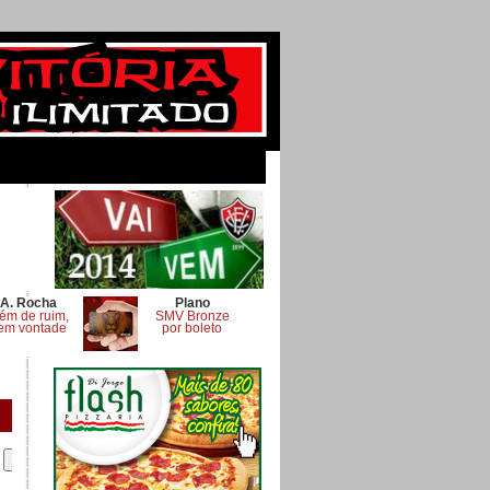
A. Rocha
Plano
ém de ruim,
SMV Bronze
em vontade
por boleto
.