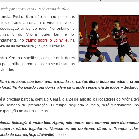
ostado por
Lucas Serra
- 18 de agosto de 2012
O
meia Pedro Ken
não treinou por duas
ezes durante a semana e virou motivo de
reocupação antes do jogo. No entanto, o
amisa 8 do Vitória jogou bem e foi
undamental no
triunfo sobre o Joinville
, na
ite desta sexta-feira (17), no Barradão.
edro Ken, no sacrifício, admite sentir dores
 panturrilha, porém, descarta se afastar das
ividades.
 Tem três jogos que levei uma pancada na panturrilha e ficou um edema gran
o local. Tenho jogado com dores, além da grande sequência de jogos
– declarou
é a próxima partida, contra o Ceará, dia 24 de agosto, os jogadores do Vitória te
ma semana de preparação. O tempo, segundo o meio, será fundamental pa
ecuperação de alguns atletas.
 Nossa fisiologia é muito boa. Agora, nós temos uma semana para descansar
ecuperar vários jogadores. Vencemos um confronto direto e fizemos valer
ando de campo, hoje (Joinville)
– fechou.