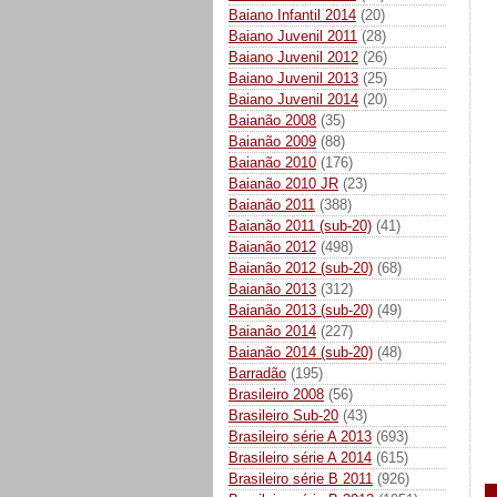
Baiano Infantil 2014
(20)
Baiano Juvenil 2011
(28)
Baiano Juvenil 2012
(26)
Baiano Juvenil 2013
(25)
Baiano Juvenil 2014
(20)
Baianão 2008
(35)
Baianão 2009
(88)
Baianão 2010
(176)
Baianão 2010 JR
(23)
Baianão 2011
(388)
Baianão 2011 (sub-20)
(41)
Baianão 2012
(498)
Baianão 2012 (sub-20)
(68)
Baianão 2013
(312)
Baianão 2013 (sub-20)
(49)
Baianão 2014
(227)
Baianão 2014 (sub-20)
(48)
Barradão
(195)
Brasileiro 2008
(56)
Brasileiro Sub-20
(43)
Brasileiro série A 2013
(693)
Brasileiro série A 2014
(615)
Brasileiro série B 2011
(926)