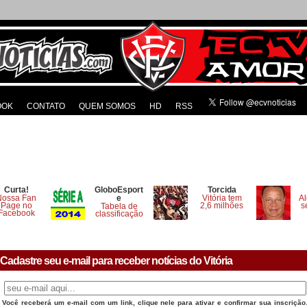
OOK
CONTATO
QUEM SOMOS
HD
RSS
Curta!
GloboEsport
Torcida
Nossa Fan
e
Vitória tem
Al
Page no
2,6 milhões
s
Tabela de
Facebook
classificação
Cadastre seu e-mail para receber notícias do Vitória
Você receberá um e-mail com um link, clique nele para ativar e confirmar sua inscrição