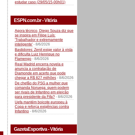
estudar caso (29/05/15-00h01)
ESPN.com.br - Vitória
Agora técnico, Diego Souza diz que
se inspira em Filipe Luís:
'Trabalhador e extremamente
inteligente'
- 8/6/2026
Bastidores: Zenit exige valor à vista
e dificulta Luiz Henrique no
Flamengo
- 8/6/2026
Real Madrid encerra novela e
anuncia a contratação de
Diamonde em acerto que pode
chegar a R$ 827 milhões
- 8/6/2026
De chefão do PSG a mulher que
comanda Noruega: quem podem
ser rivais de Infantino em eleição
para presidente da Fifa?
- 8/6/2026
Uefa mantém boicote europeu à
Copa e reforça exigências contra
Infantino
- 8/6/2026
GazetaEsportiva - Vitória