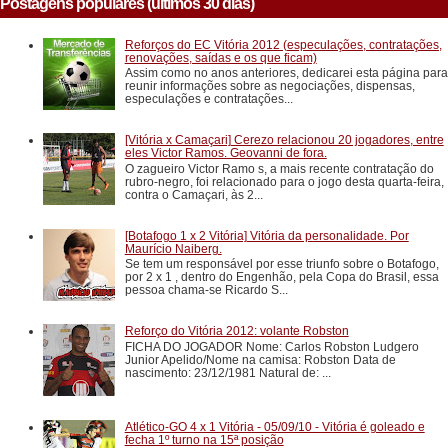
Postagens populares (últimos 30 dias)
Reforços do EC Vitória 2012 (especulações, contratações,
renovações, saídas e os que ficam)
Assim como no anos anteriores, dedicarei esta página para
reunir informações sobre as negociações, dispensas,
especulações e contratações...
[Vitória x Camaçari] Cerezo relacionou 20 jogadores, entre
eles Victor Ramos. Geovanni de fora.
O zagueiro Victor Ramo s, a mais recente contratação do
rubro-negro, foi relacionado para o jogo desta quarta-feira,
contra o Camaçari, às 2...
[Botafogo 1 x 2 Vitória] Vitória da personalidade. Por
Maurício Naiberg.
Se tem um responsável por esse triunfo sobre o Botafogo,
por 2 x 1 , dentro do Engenhão, pela Copa do Brasil, essa
pessoa chama-se Ricardo S...
Reforço do Vitória 2012: volante Robston
FICHA DO JOGADOR Nome: Carlos Robston Ludgero
Junior Apelido/Nome na camisa: Robston Data de
nascimento: 23/12/1981 Natural de: ...
Atlético-GO 4 x 1 Vitória - 05/09/10 - Vitória é goleado e
fecha 1º turno na 15ª posição