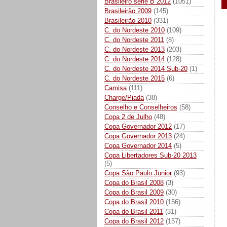
Brasileiro série B 2012
(1051)
Brasileirão 2009
(145)
Brasileirão 2010
(331)
C. do Nordeste 2010
(109)
C. do Nordeste 2011
(8)
C. do Nordeste 2013
(203)
C. do Nordeste 2014
(128)
C. do Nordeste 2014 Sub-20
(1)
C. do Nordeste 2015
(6)
Camisa
(111)
Charge/Piada
(38)
Conselho e Conselheiros
(58)
Copa 2 de Julho
(48)
Copa Governador 2012
(17)
Copa Governador 2013
(24)
Copa Governador 2014
(5)
Copa Libertadores Sub-20 2013
(5)
Copa São Paulo Junior
(93)
Copa do Brasil 2008
(3)
Copa do Brasil 2009
(30)
Copa do Brasil 2010
(156)
Copa do Brasil 2011
(31)
Copa do Brasil 2012
(157)