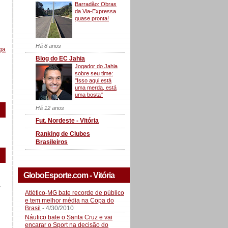
Barradão: Obras
da Via-Expressa
quase pronta!
Há 8 anos
ga
Blog do EC Jahia
Jogador do Jahia
sobre seu time:
"Isso aqui está
uma merda, está
uma bosta"
Há 12 anos
Fut. Nordeste - Vitória
Ranking de Clubes
Brasileiros
GloboEsporte.com - Vitória
a
Atlético-MG bate recorde de público
e tem melhor média na Copa do
Brasil
- 4/30/2010
Náutico bate o Santa Cruz e vai
encarar o Sport na decisão do