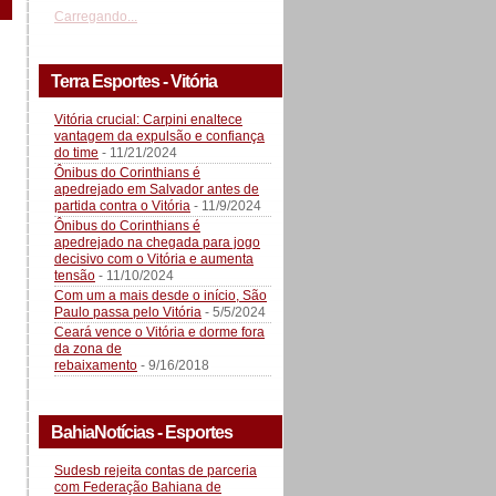
Carregando...
Terra Esportes - Vitória
Vitória crucial: Carpini enaltece
vantagem da expulsão e confiança
do time
- 11/21/2024
Ônibus do Corinthians é
apedrejado em Salvador antes de
partida contra o Vitória
- 11/9/2024
Ônibus do Corinthians é
apedrejado na chegada para jogo
decisivo com o Vitória e aumenta
tensão
- 11/10/2024
Com um a mais desde o início, São
Paulo passa pelo Vitória
- 5/5/2024
Ceará vence o Vitória e dorme fora
da zona de
rebaixamento
- 9/16/2018
BahiaNotícias - Esportes
Sudesb rejeita contas de parceria
com Federação Bahiana de