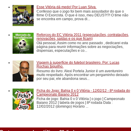
Esse Vitória dá medo! Por Luan Silva.
Confesso que o jogo foi bem mais assustador do que o
filme O Exorcista. O que é isso, meu DEUS?!?! O time não
se encontra em campo, prova di...
Reforços do EC Vitória 2011 (especulações, contratações,
renovações, saídas e os que ficam)
Olá pessoal, Assim como no ano passado , dedicarei esta
página para reunir informações sobre as negociações,
dispensas, especulações e co...
Viagem à superfície do futebol brasileiro. Por: Lucas
Rochas §iquilho.
Resumo do livro: Alexi Portela Junior é um aventureiro
muito respeitado. Após encontrar um pergaminho deixado
por seu pai, ele abandona seus...
Ficha do Jogo: Bahia 0 x 0 Vitória - 12/02/12 - 8ª rodada do
Campeonato Baiano 2012
Ficha de jogo: Bahia 0 x 0 Vitória [ o jogo ] Campeonato
Baiano 2012 [ tabela de jogos ] 8ª rodada Data :
12/02/2012 (domingo) Horário ...