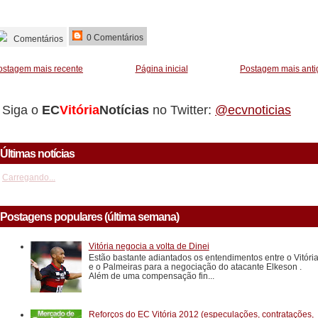
_________
0 Comentários
Comentários
ostagem mais recente
Página inicial
Postagem mais anti
Siga o
EC
Vitória
Notícias
no Twitter:
@ecvnoticias
Últimas notícias
Carregando...
Postagens populares (última semana)
Vitória negocia a volta de Dinei
Estão bastante adiantados os entendimentos entre o Vitóri
e o Palmeiras para a negociação do atacante Elkeson .
Além de uma compensação fin...
Reforços do EC Vitória 2012 (especulações, contratações,