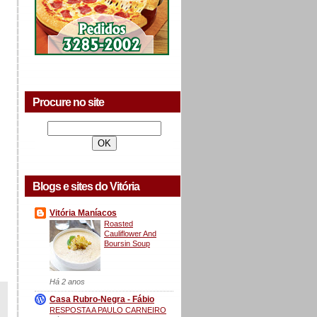
Procure no site
Blogs e sites do Vitória
Vitória Maníacos
Roasted
Cauliflower And
Boursin Soup
Há 2 anos
Casa Rubro-Negra - Fábio
RESPOSTA A PAULO CARNEIRO