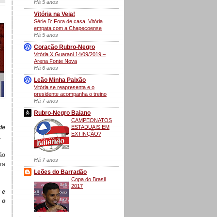
Há 5 anos
Vitória na Veia!
Série B: Fora de casa, Vitória
empata com a Chapecoense
Há 5 anos
Coração Rubro-Negro
Vitória X Guarani 14/09/2019 –
Arena Fonte Nova
Há 6 anos
Leão Minha Paixão
Vitória se reapresenta e o
presidente acompanha o treino
Há 7 anos
Rubro-Negro Baiano
CAMPEONATOS
ESTADUAIS EM
de
EXTINÇÃO?
.
rão
Há 7 anos
ra
Leões do Barradão
Copa do Brasil
2017
 e
 o