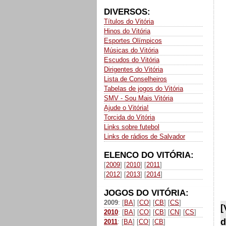
DIVERSOS:
Títulos do Vitória
Hinos do Vitória
Esportes Olímpicos
Músicas do Vitória
Escudos do Vitória
Dirigentes do Vitória
Lista de Conselheiros
Tabelas de jogos do Vitória
SMV - Sou Mais Vitória
Ajude o Vitória!
Torcida do Vitória
Links sobre futebol
Links de rádios de Salvador
ELENCO DO VITÓRIA:
[
2009
] [
2010
] [
2011
]
[
2012
] [
2013
] [
2014
]
JOGOS DO VITÓRIA:
2009
: [
BA
] [
CO
] [
CB
] [
CS
]
[
2010
: [
BA
] [
CO
] [
CB
] [
CN
] [
CS
]
d
2011
: [
BA
] [
CO
] [
CB
]