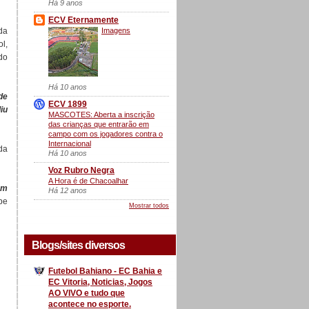
Há 9 anos
ECV Eternamente
Imagens
da
ol,
do
Há 10 anos
de
ECV 1899
iu
MASCOTES: Aberta a inscrição
das crianças que entrarão em
campo com os jogadores contra o
Internacional
da
Há 10 anos
Voz Rubro Negra
A Hora é de Chacoalhar
em
Há 12 anos
pe
Mostrar todos
Blogs/sites diversos
Futebol Bahiano - EC Bahia e
EC Vitoria, Noticias, Jogos
AO VIVO e tudo que
acontece no esporte.