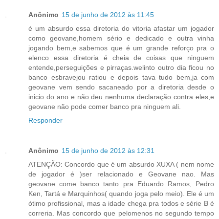
Anônimo
15 de junho de 2012 às 11:45
é um absurdo essa diretoria do vitoria afastar um jogador
como geovane,homem sério e dedicado e outra vinha
jogando bem,e sabemos que é um grande reforço pra o
elenco essa diretoria é cheia de coisas que ninguem
entende,perseguições e pirraças.welinto outro dia ficou no
banco esbravejou ratiou e depois tava tudo bem,ja com
geovane vem sendo sacaneado por a diretoria desde o
inicio do ano e não deu nenhuma declaração contra eles,e
geovane não pode comer banco pra ninguem ali.
Responder
Anônimo
15 de junho de 2012 às 12:31
ATENÇÃO: Concordo que é um absurdo XUXA ( nem nome
de jogador é )ser relacionado e Geovane nao. Mas
geovane come banco tanto pra Eduardo Ramos, Pedro
Ken, Tartá e Marquinhos( quando joga pelo meio). Ele é um
ótimo profissional, mas a idade chega pra todos e série B é
correria. Mas concordo que pelomenos no segundo tempo