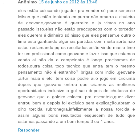
Anônimo
15 de junho de 2012 às 13:46
eles estão colocando jogador pra vender só pode ser,esse
leilson que estão tentando empurrar não amarra a chuteira
de geovane,geovane é guerreiro e ja vimos no ano
passado isso.eles não estão preocupados com o torcedor
eles querem é dinheiro só nisso que eles pensam,e outra o
time esta ganhando algumas partidas com muita sorte,não
estou reclamando pq os resultados estão vindo mas o time
ter um profissional como geovane e fazer isso que estamos
vendo ai não da o campeinato é longo precisamos de
todos.outra coisa todo tecnico que entra tem o mesmo
pensamento não é estranho? brigas com indio ,geovane
,artur maia e etc. tem coisa podre ai.o jogo em criciuma
depois que geovane entrou que criamos as melhores
oportunidades inclusive o gol saiu depois de chutasso de
geovane que o goleiro colocou pra escanteio,quer dizer
entrou bem e depois foi excluido sem explicação.abram o
olho torcida rubronegra,infelizmente a nossa torcida é
assim alguns bons resultados esquecem de tudo que
estamos passando a um bom tempo,3 ou 4 anos.
Responder