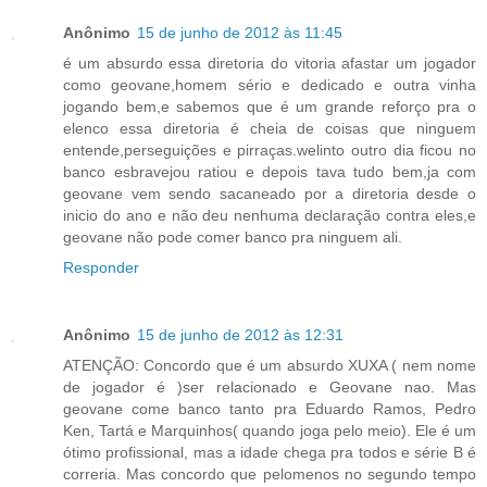
Anônimo
15 de junho de 2012 às 11:45
é um absurdo essa diretoria do vitoria afastar um jogador
como geovane,homem sério e dedicado e outra vinha
jogando bem,e sabemos que é um grande reforço pra o
elenco essa diretoria é cheia de coisas que ninguem
entende,perseguições e pirraças.welinto outro dia ficou no
banco esbravejou ratiou e depois tava tudo bem,ja com
geovane vem sendo sacaneado por a diretoria desde o
inicio do ano e não deu nenhuma declaração contra eles,e
geovane não pode comer banco pra ninguem ali.
Responder
Anônimo
15 de junho de 2012 às 12:31
ATENÇÃO: Concordo que é um absurdo XUXA ( nem nome
de jogador é )ser relacionado e Geovane nao. Mas
geovane come banco tanto pra Eduardo Ramos, Pedro
Ken, Tartá e Marquinhos( quando joga pelo meio). Ele é um
ótimo profissional, mas a idade chega pra todos e série B é
correria. Mas concordo que pelomenos no segundo tempo