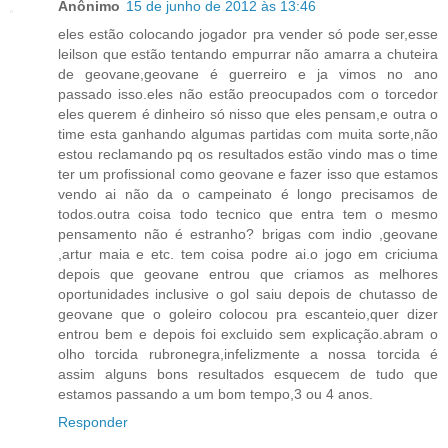
Anônimo
15 de junho de 2012 às 13:46
eles estão colocando jogador pra vender só pode ser,esse
leilson que estão tentando empurrar não amarra a chuteira
de geovane,geovane é guerreiro e ja vimos no ano
passado isso.eles não estão preocupados com o torcedor
eles querem é dinheiro só nisso que eles pensam,e outra o
time esta ganhando algumas partidas com muita sorte,não
estou reclamando pq os resultados estão vindo mas o time
ter um profissional como geovane e fazer isso que estamos
vendo ai não da o campeinato é longo precisamos de
todos.outra coisa todo tecnico que entra tem o mesmo
pensamento não é estranho? brigas com indio ,geovane
,artur maia e etc. tem coisa podre ai.o jogo em criciuma
depois que geovane entrou que criamos as melhores
oportunidades inclusive o gol saiu depois de chutasso de
geovane que o goleiro colocou pra escanteio,quer dizer
entrou bem e depois foi excluido sem explicação.abram o
olho torcida rubronegra,infelizmente a nossa torcida é
assim alguns bons resultados esquecem de tudo que
estamos passando a um bom tempo,3 ou 4 anos.
Responder