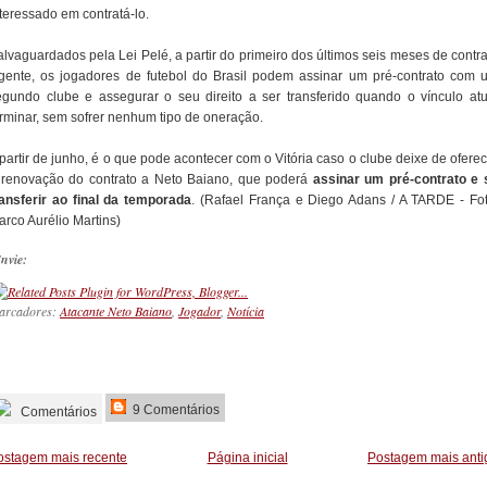
teressado em contratá-lo.
alvaguardados pela Lei Pelé, a partir do primeiro dos últimos seis meses de contra
igente, os jogadores de futebol do Brasil podem assinar um pré-contrato com 
egundo clube e assegurar o seu direito a ser transferido quando o vínculo atu
erminar, sem sofrer nenhum tipo de oneração.
partir de junho, é o que pode acontecer com o Vitória caso o clube deixe de ofere
 renovação do contrato a Neto Baiano, que poderá
assinar um pré-contrato e 
ransferir ao final da temporada
. (Rafael França e Diego Adans / A TARDE - Fot
arco Aurélio Martins)
nvie:
arcadores:
Atacante Neto Baiano
,
Jogador
,
Notícia
_________
9 Comentários
Comentários
ostagem mais recente
Página inicial
Postagem mais anti