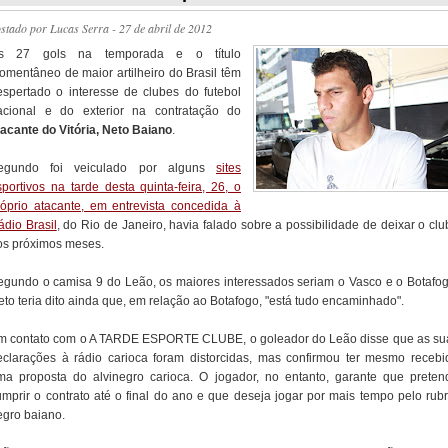
ostado por
Lucas Serra
- 27 de abril de 2012
s 27 gols na temporada e o título
omentâneo de maior artilheiro do Brasil têm
espertado o interesse de clubes do futebol
acional e do exterior na contratação do
tacante do Vitória, Neto Baiano
.
egundo foi veiculado por alguns
sites
sportivos na tarde desta quinta-feira, 26, o
róprio atacante, em entrevista concedida à
ádio Brasil
, do Rio de Janeiro, havia falado sobre a possibilidade de deixar o clu
os próximos meses.
egundo o camisa 9 do Leão, os maiores interessados seriam o Vasco e o Botafog
eto teria dito ainda que, em relação ao Botafogo, "está tudo encaminhado".
m contato com o A TARDE ESPORTE CLUBE, o goleador do Leão disse que as su
eclarações à rádio carioca foram distorcidas, mas confirmou ter mesmo recebi
ma proposta do alvinegro carioca. O jogador, no entanto, garante que preten
umprir o contrato até o final do ano e que deseja jogar por mais tempo pelo rubr
egro baiano.