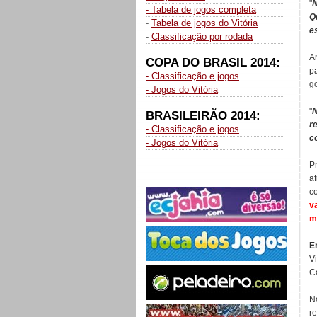
"
N
- Tabela de jogos completa
Q
-
Tabela de jogos do Vitória
e
-
Classificação por rodada
A
COPA DO BRASIL 2014:
p
- Classificação e jogos
g
- Jogos do Vitória
"
N
BRASILEIRÃO 2014:
r
- Classificação e jogos
c
- Jogos do Vitória
P
a
c
v
m
E
V
C
N
r