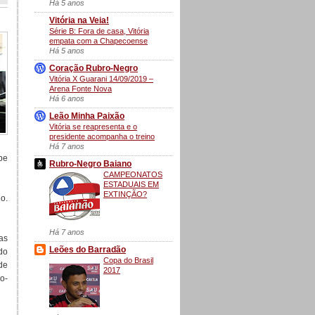
Há 5 anos
Vitória na Veia!
Série B: Fora de casa, Vitória
empata com a Chapecoense
Há 5 anos
Coração Rubro-Negro
Vitória X Guarani 14/09/2019 –
Arena Fonte Nova
Há 6 anos
Leão Minha Paixão
Vitória se reapresenta e o
presidente acompanha o treino
Há 7 anos
be
Rubro-Negro Baiano
CAMPEONATOS
ESTADUAIS EM
EXTINÇÃO?
o.
Há 7 anos
as
Leões do Barradão
do
Copa do Brasil
de
2017
o-