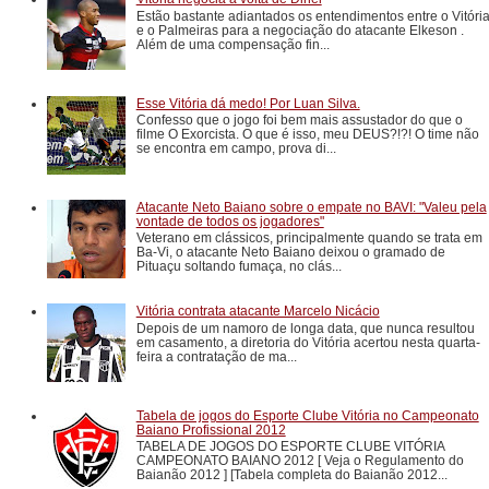
Estão bastante adiantados os entendimentos entre o Vitóri
e o Palmeiras para a negociação do atacante Elkeson .
Além de uma compensação fin...
Esse Vitória dá medo! Por Luan Silva.
Confesso que o jogo foi bem mais assustador do que o
filme O Exorcista. O que é isso, meu DEUS?!?! O time não
se encontra em campo, prova di...
Atacante Neto Baiano sobre o empate no BAVI: "Valeu pela
vontade de todos os jogadores"
Veterano em clássicos, principalmente quando se trata em
Ba-Vi, o atacante Neto Baiano deixou o gramado de
Pituaçu soltando fumaça, no clás...
Vitória contrata atacante Marcelo Nicácio
Depois de um namoro de longa data, que nunca resultou
em casamento, a diretoria do Vitória acertou nesta quarta-
feira a contratação de ma...
Tabela de jogos do Esporte Clube Vitória no Campeonato
Baiano Profissional 2012
TABELA DE JOGOS DO ESPORTE CLUBE VITÓRIA
CAMPEONATO BAIANO 2012 [ Veja o Regulamento do
Baianão 2012 ] [Tabela completa do Baianão 2012...