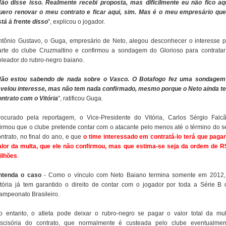
ão disse isso. Realmente recebi proposta, mas dificilmente eu não fico aqu
uero renovar o meu contrato e ficar aqui, sim. Mas é o meu empresário qu
stá à frente disso
", explicou o jogador.
ntônio Gustavo, o Guga, empresário de Neto, alegou desconhecer o interesse p
arte do clube Cruzmaltino e confirmou a sondagem do Glorioso para contratar
oleador do rubro-negro baiano.
ão estou sabendo de nada sobre o Vasco. O Botafogo fez uma sondagem
evelou interesse, mas não tem nada confirmado, mesmo porque o Neto ainda t
ontrato com o Vitória
", ratificou Guga.
rocurado pela reportagem, o Vice-Presidente do Vitória, Carlos Sérgio Falcã
firmou que o clube pretende contar com o atacante pelo menos até o término do s
ontrato, no final do ano, e que
o time interessado em contratá-lo terá que pagar
alor da multa, que ele não confirmou, mas que estima-se seja da ordem de R
ilhões
.
ntenda o caso
- Como o vínculo com Neto Baiano termina somente em 2012,
itória já tem garantido o direito de contar com o jogador por toda a Série B 
ampeonato Brasileiro.
o entanto, o atleta pode deixar o rubro-negro se pagar o valor total da mul
escisória do contrato, que normalmente é custeada pelo clube eventualmen