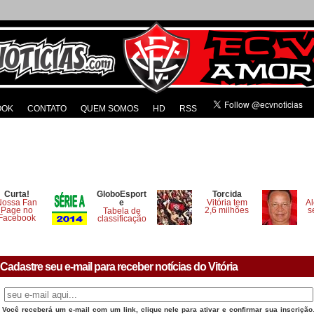
OOK
CONTATO
QUEM SOMOS
HD
RSS
Curta!
GloboEsport
Torcida
Nossa Fan
e
Vitória tem
Al
Page no
2,6 milhões
s
Tabela de
Facebook
classificação
Cadastre seu e-mail para receber notícias do Vitória
Você receberá um e-mail com um link, clique nele para ativar e confirmar sua inscrição