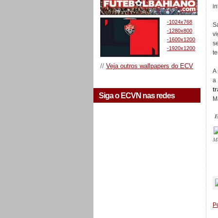
in
-1024x768
S
-1280x800
v
-1600x1200
s
-1920x1200
t
//
Veja outros wallpapers do ECV
A 
a
t
Siga o ECVN nas redes
M
E
M
_
P