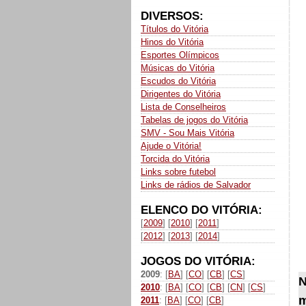
DIVERSOS:
Títulos do Vitória
Hinos do Vitória
Esportes Olímpicos
Músicas do Vitória
Escudos do Vitória
Dirigentes do Vitória
Lista de Conselheiros
Tabelas de jogos do Vitória
SMV - Sou Mais Vitória
Ajude o Vitória!
Torcida do Vitória
Links sobre futebol
Links de rádios de Salvador
ELENCO DO VITÓRIA:
[
2009
] [
2010
] [
2011
]
[
2012
] [
2013
] [
2014
]
JOGOS DO VITÓRIA:
2009
: [
BA
] [
CO
] [
CB
] [
CS
]
N
2010
: [
BA
] [
CO
] [
CB
] [
CN
] [
CS
]
m
2011
: [
BA
] [
CO
] [
CB
]