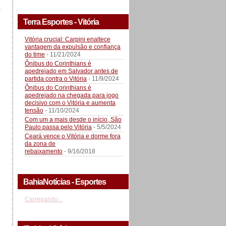
a
Terra Esportes - Vitória
Vitória crucial: Carpini enaltece
vantagem da expulsão e confiança
do time
- 11/21/2024
Ônibus do Corinthians é
apedrejado em Salvador antes de
partida contra o Vitória
- 11/9/2024
Ônibus do Corinthians é
apedrejado na chegada para jogo
decisivo com o Vitória e aumenta
tensão
- 11/10/2024
Com um a mais desde o início, São
Paulo passa pelo Vitória
- 5/5/2024
Ceará vence o Vitória e dorme fora
da zona de
rebaixamento
- 9/16/2018
BahiaNotícias - Esportes
Carregando...