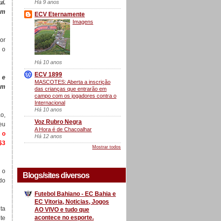
Há 9 anos
i.
em
ECV Eternamente
Imagens
or
 o
Há 10 anos
ECV 1899
 e
MASCOTES: Aberta a inscrição
em
das crianças que entrarão em
campo com os jogadores contra o
Internacional
Há 10 anos
o,
Voz Rubro Negra
eu
A Hora é de Chacoalhar
 o
Há 12 anos
$3
Mostrar todos
 o
Blogs/sites diversos
do
Futebol Bahiano - EC Bahia e
EC Vitoria, Noticias, Jogos
ta
AO VIVO e tudo que
acontece no esporte.
te