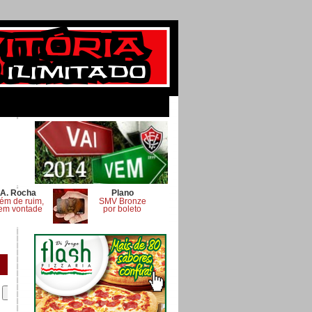
A. Rocha
Plano
ém de ruim,
SMV Bronze
em vontade
por boleto
.