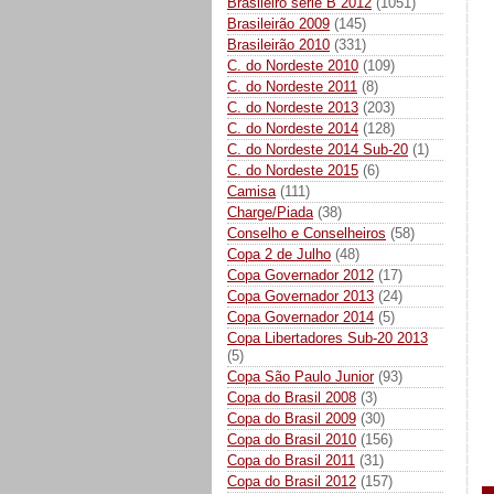
Brasileiro série B 2012
(1051)
Brasileirão 2009
(145)
Brasileirão 2010
(331)
C. do Nordeste 2010
(109)
C. do Nordeste 2011
(8)
C. do Nordeste 2013
(203)
C. do Nordeste 2014
(128)
C. do Nordeste 2014 Sub-20
(1)
C. do Nordeste 2015
(6)
Camisa
(111)
Charge/Piada
(38)
Conselho e Conselheiros
(58)
Copa 2 de Julho
(48)
Copa Governador 2012
(17)
Copa Governador 2013
(24)
Copa Governador 2014
(5)
Copa Libertadores Sub-20 2013
(5)
Copa São Paulo Junior
(93)
Copa do Brasil 2008
(3)
Copa do Brasil 2009
(30)
Copa do Brasil 2010
(156)
Copa do Brasil 2011
(31)
Copa do Brasil 2012
(157)