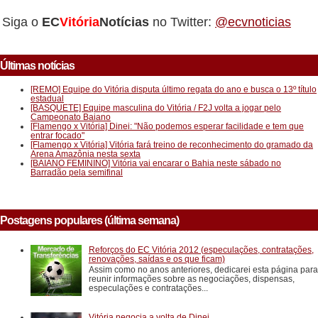
Siga o
EC
Vitória
Notícias
no Twitter:
@ecvnoticias
Últimas notícias
[REMO] Equipe do Vitória disputa último regata do ano e busca o 13º título
estadual
[BASQUETE] Equipe masculina do Vitória / F2J volta a jogar pelo
Campeonato Baiano
[Flamengo x Vitória] Dinei: "Não podemos esperar facilidade e tem que
entrar focado"
[Flamengo x Vitória] Vitória fará treino de reconhecimento do gramado da
Arena Amazônia nesta sexta
[BAIANO FEMININO] Vitória vai encarar o Bahia neste sábado no
Barradão pela semifinal
Postagens populares (última semana)
Reforços do EC Vitória 2012 (especulações, contratações,
renovações, saídas e os que ficam)
Assim como no anos anteriores, dedicarei esta página para
reunir informações sobre as negociações, dispensas,
especulações e contratações...
Vitória negocia a volta de Dinei