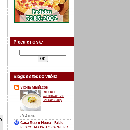
Procure no site
Blogs e sites do Vitória
Vitória Maníacos
Roasted
Cauliflower And
Boursin Soup
Há 2 anos
o
Casa Rubro-Negra - Fábio
RESPOSTA A PAULO CARNEIRO