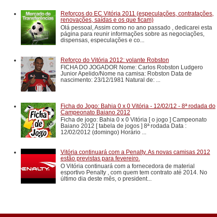
Reforços do EC Vitória 2011 (especulações, contratações,
renovações, saídas e os que ficam)
Olá pessoal, Assim como no ano passado , dedicarei esta
página para reunir informações sobre as negociações,
dispensas, especulações e co...
Reforço do Vitória 2012: volante Robston
FICHA DO JOGADOR Nome: Carlos Robston Ludgero
Junior Apelido/Nome na camisa: Robston Data de
nascimento: 23/12/1981 Natural de: ...
Ficha do Jogo: Bahia 0 x 0 Vitória - 12/02/12 - 8ª rodada do
Campeonato Baiano 2012
Ficha de jogo: Bahia 0 x 0 Vitória [ o jogo ] Campeonato
Baiano 2012 [ tabela de jogos ] 8ª rodada Data :
12/02/2012 (domingo) Horário ...
Vitória continuará com a Penalty. As novas camisas 2012
estão previstas para fevereiro.
O Vitória continuará com a fornecedora de material
esportivo Penalty , com quem tem contrato até 2014. No
último dia deste mês, o president...