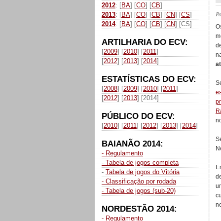
2012
: [
BA
] [
CO
] [
CB
]
P
2013
: [
BA
] [
CO
] [
CB
] [
CN
] [
CS
]
2014
: [
BA
] [
CO
] [
CB
] [
CN
] [CS]
O
m
ARTILHARIA DO ECV:
d
[
2009
] [
2010
] [
2011
]
n
[
2012
] [
2013
] [
2014
]
a
ESTATÍSTICAS DO ECV:
S
[
2008
] [
2009
] [
2010
] [
2011
]
e
[
2012
] [
2013
] [2014]
p
R
PÚBLICO DO ECV:
n
[
2010
] [
2011
] [
2012
] [
2013
] [
2014
]
S
BAIANÃO 2014:
N
- Regulamento
- Tabela de jogos completa
E
-
Tabela de jogos do Vitória
d
- Classificação por rodada
u
- Tabela de jogos (sub-20)
c
n
NORDESTÃO 2014:
- Regulamento