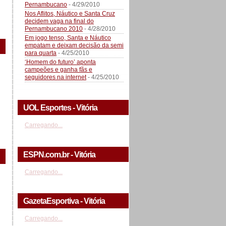
Pernambucano
- 4/29/2010
Nos Aflitos, Náutico e Santa Cruz
decidem vaga na final do
Pernambucano 2010
- 4/28/2010
Em jogo tenso, Santa e Náutico
empatam e deixam decisão da semi
para quarta
- 4/25/2010
‘Homem do futuro’ aponta
campeões e ganha fãs e
seguidores na internet
- 4/25/2010
UOL Esportes - Vitória
Carregando...
ESPN.com.br - Vitória
Carregando...
GazetaEsportiva - Vitória
Carregando...