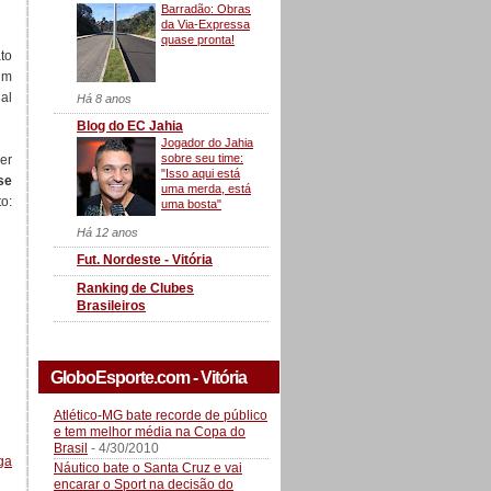
Barradão: Obras
da Via-Expressa
quase pronta!
to
um
al
Há 8 anos
Blog do EC Jahia
Jogador do Jahia
sobre seu time:
cer
"Isso aqui está
se
uma merda, está
o:
uma bosta"
Há 12 anos
Fut. Nordeste - Vitória
Ranking de Clubes
Brasileiros
GloboEsporte.com - Vitória
Atlético-MG bate recorde de público
e tem melhor média na Copa do
Brasil
- 4/30/2010
ga
Náutico bate o Santa Cruz e vai
encarar o Sport na decisão do