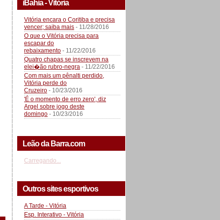
iBahia - Vitória
Vitória encara o Coritiba e precisa
vencer; saiba mais
- 11/28/2016
O que o Vitória precisa para
escapar do
rebaixamento
- 11/22/2016
Quatro chapas se inscrevem na
elei�ão rubro-negra
- 11/22/2016
Com mais um pênalti perdido,
Vitória perde do
Cruzeiro
- 10/23/2016
'É o momento de erro zero', diz
Argel sobre jogo deste
domingo
- 10/23/2016
Leão da Barra.com
Carregando...
Outros sites esportivos
A Tarde - Vitória
Esp. Interativo - Vitória