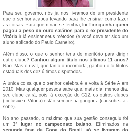
Para seu governo, nós já nos livramos de um presidente
que o senhor acabou levando para lhe ensinar como fazer
as coisas. Para quem não se lembra, foi
Tiririquinha quem
pagou a peso de ouro salários para o ex-presidente do
Vitória
ir lá ensinar seus métodos (e você deve ter sido um
aluno aplicado do Paulo Carneiro).
Além disso, o que o senhor teria de meritório para dirigir
outro clube?
Ganhou algum título nos últimos 11 anos
?
Não. Mas o rival, que tanto o incomoda, ganhou oito títulos
estaduais dos dez últimos disputados.
A única coisa que o senhor celebra é a volta à Série A em
2010. Mas qualquer pessoa sabe que, mais dia, menos dia,
seu clube cairá, pois, à exceção do G12, os outros clubes
(inclusive o Vitória) estão sempre na gangorra (cai-sobe-cai-
sobe).
No ano passado, o máximo que sua gestão conseguiu foi
um
3º lugar no campeonato baiano
. Eliminados na
segunda fase da Copa do Brasil
,
só se livraram do