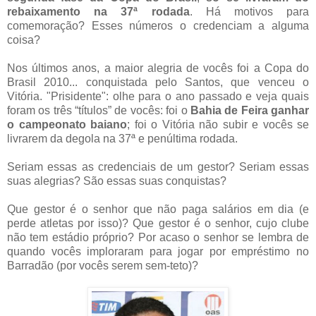
rebaixamento na 37ª rodada
. Há motivos para
comemoração? Esses números o credenciam a alguma
coisa?
Nos últimos anos, a maior alegria de vocês foi a Copa do
Brasil 2010... conquistada pelo Santos, que venceu o
Vitória. "Prisidente": olhe para o ano passado e veja quais
foram os três “títulos” de vocês: foi o
Bahia de Feira ganhar
o campeonato baiano
; foi o Vitória não subir e vocês se
livrarem da degola na 37ª e penúltima rodada.
Seriam essas as credenciais de um gestor? Seriam essas
suas alegrias? São essas suas conquistas?
Que gestor é o senhor que não paga salários em dia (e
perde atletas por isso)? Que gestor é o senhor, cujo clube
não tem estádio próprio? Por acaso o senhor se lembra de
quando vocês imploraram para jogar por empréstimo no
Barradão (por vocês serem sem-teto)?