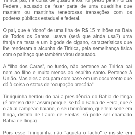
Tiririca pai, há coisa de quatro anos, foi preso pela Polícia
Federal, acusado de fazer parte de uma quadrilha que
mantém ou mantinha tenebrosas transações com os
poderes públicos estadual e federal.
O pai, que é “dono” de uma ilha de R$ 15 milhões na Baía
de Todos os Santos, usava (será que ainda usa?) uma
franja na testa e um bigode de cigano, características que
lhe renderam a alcunha de Tiririca, pela semelhança física
com o palhaço que também virou deputado.
A “Ilha dos Caras”, no fundo, não pertence ao Tiririca pai
nem ao filho e muito menos ao espírito santo. Pertence à
União. Mas eles a ocupam com base em um documento que
dá à coisa o status de “ocupação precária”.
Tiririquinha herdou do pai a presidência do Bahia de Itinga
(é preciso dizer assim porque, se há o Bahia de Feira, que é
o atual campeão baiano, o seu homônimo, que tem sede em
Itinga, distrito de Lauro de Freitas, só pode ser chamado
Bahia de Itinga).
Pois esse Tiririquinha não "aqueta o facho" e insiste em