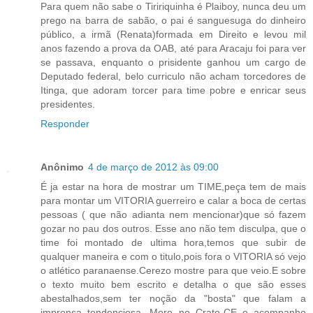
Para quem não sabe o Tiririquinha é Plaiboy, nunca deu um
prego na barra de sabão, o pai é sanguesuga do dinheiro
público, a irmã (Renata)formada em Direito e levou mil
anos fazendo a prova da OAB, até para Aracaju foi para ver
se passava, enquanto o prisidente ganhou um cargo de
Deputado federal, belo curriculo não acham torcedores de
Itinga, que adoram torcer para time pobre e enricar seus
presidentes.
Responder
Anônimo
4 de março de 2012 às 09:00
É ja estar na hora de mostrar um TIME,peça tem de mais
para montar um VITORIA guerreiro e calar a boca de certas
pessoas ( que não adianta nem mencionar)que só fazem
gozar no pau dos outros. Esse ano não tem disculpa, que o
time foi montado de ultima hora,temos que subir de
qualquer maneira e com o titulo,pois fora o VITORIA só vejo
o atlético paranaense.Cerezo mostre para que veio.E sobre
o texto muito bem escrito e detalha o que são esses
abestalhados,sem ter noção da "bosta" que falam a
imprensa tendenciosa. Moro no Crato-CE e acompanho