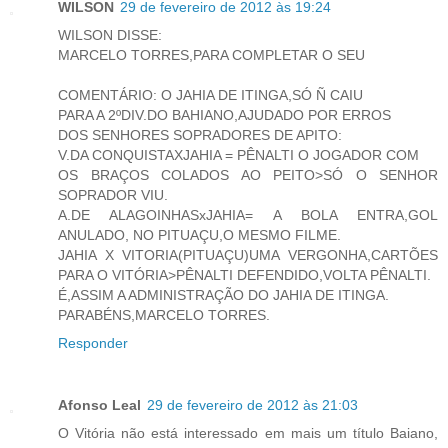
WILSON
29 de fevereiro de 2012 às 19:24
WILSON DISSE:
MARCELO TORRES,PARA COMPLETAR O SEU
COMENTÁRIO: O JAHIA DE ITINGA,SÓ Ñ CAIU
PARA A 2ºDIV.DO BAHIANO,AJUDADO POR ERROS
DOS SENHORES SOPRADORES DE APITO:
V.DA CONQUISTAXJAHIA = PÊNALTI O JOGADOR COM
OS BRAÇOS COLADOS AO PEITO>SÓ O SENHOR
SOPRADOR VIU.
A.DE ALAGOINHASxJAHIA= A BOLA ENTRA,GOL
ANULADO, NO PITUAÇU,O MESMO FILME.
JAHIA X VITORIA(PITUAÇU)UMA VERGONHA,CARTÕES
PARA O VITÓRIA>PÊNALTI DEFENDIDO,VOLTA PÊNALTI.
É,ASSIM A ADMINISTRAÇÃO DO JAHIA DE ITINGA.
PARABÉNS,MARCELO TORRES.
Responder
Afonso Leal
29 de fevereiro de 2012 às 21:03
O Vitória não está interessado em mais um título Baiano,