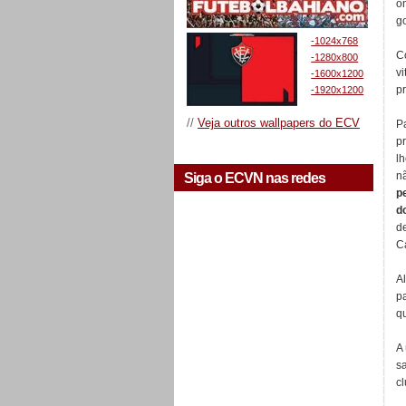
o
go
-1024x768
C
-1280x800
v
-1600x1200
pr
-1920x1200
//
Veja outros wallpapers do ECV
P
p
l
n
Siga o ECVN nas redes
p
d
d
Ca
A
pa
qu
A
s
cl