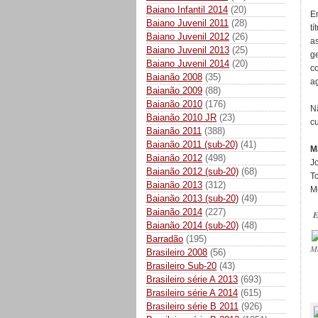
Baiano Infantil 2014
(20)
E
Baiano Juvenil 2011
(28)
tí
Baiano Juvenil 2012
(26)
a
Baiano Juvenil 2013
(25)
g
Baiano Juvenil 2014
(20)
c
Baianão 2008
(35)
a
Baianão 2009
(88)
Baianão 2010
(176)
N
Baianão 2010 JR
(23)
c
Baianão 2011
(388)
Baianão 2011 (sub-20)
(41)
M
Baianão 2012
(498)
J
Baianão 2012 (sub-20)
(68)
To
Baianão 2013
(312)
M
Baianão 2013 (sub-20)
(49)
Baianão 2014
(227)
E
Baianão 2014 (sub-20)
(48)
Barradão
(195)
M
Brasileiro 2008
(56)
Brasileiro Sub-20
(43)
Brasileiro série A 2013
(693)
_
Brasileiro série A 2014
(615)
Brasileiro série B 2011
(926)