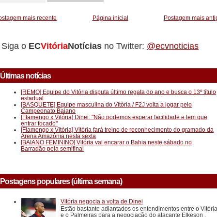
ostagem mais recente
Página inicial
Postagem mais anti
Siga o
EC
Vitória
Notícias
no Twitter:
@ecvnoticias
Últimas notícias
[REMO] Equipe do Vitória disputa último regata do ano e busca o 13º título
estadual
[BASQUETE] Equipe masculina do Vitória / F2J volta a jogar pelo
Campeonato Baiano
[Flamengo x Vitória] Dinei: "Não podemos esperar facilidade e tem que
entrar focado"
[Flamengo x Vitória] Vitória fará treino de reconhecimento do gramado da
Arena Amazônia nesta sexta
[BAIANO FEMININO] Vitória vai encarar o Bahia neste sábado no
Barradão pela semifinal
Postagens populares (última semana)
Vitória negocia a volta de Dinei
Estão bastante adiantados os entendimentos entre o Vitóri
e o Palmeiras para a negociação do atacante Elkeson .