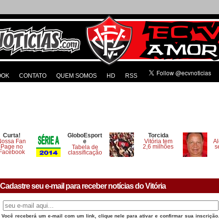
OOK
CONTATO
QUEM SOMOS
HD
RSS
Curta!
GloboEsport
Torcida
Nossa Fan
e
Vitória tem
Al
Page no
2,6 milhões
s
Tabela de
Facebook
classificação
Cadastre seu e-mail para receber notícias do Vitória
Você receberá um e-mail com um link, clique nele para ativar e confirmar sua inscrição