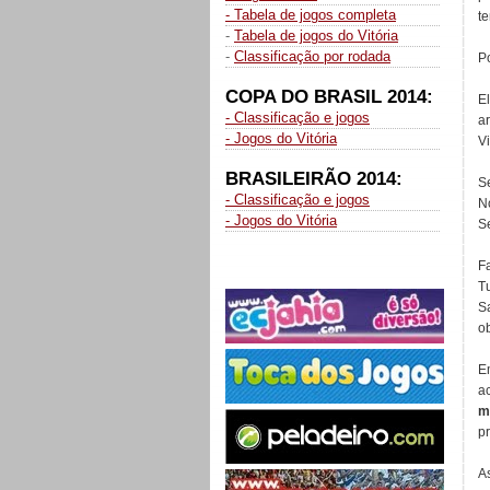
- Tabela de jogos completa
te
-
Tabela de jogos do Vitória
-
Classificação por rodada
Po
COPA DO BRASIL 2014:
E
- Classificação e jogos
a
- Jogos do Vitória
V
BRASILEIRÃO 2014:
S
- Classificação e jogos
N
- Jogos do Vitória
S
F
T
S
ob
E
a
m
pr
A