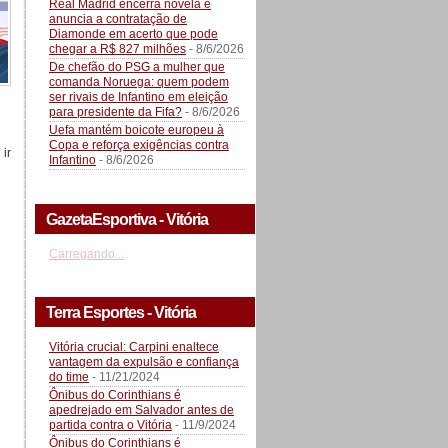
Real Madrid encerra novela e
anuncia a contratação de
Diamonde em acerto que pode
chegar a R$ 827 milhões
- 8/6/2026
De chefão do PSG a mulher que
comanda Noruega: quem podem
ser rivais de Infantino em eleição
para presidente da Fifa?
- 8/6/2026
Uefa mantém boicote europeu à
Copa e reforça exigências contra
ir
Infantino
- 8/6/2026
GazetaEsportiva - Vitória
Carregando...
Terra Esportes - Vitória
Vitória crucial: Carpini enaltece
vantagem da expulsão e confiança
do time
- 11/21/2024
Ônibus do Corinthians é
apedrejado em Salvador antes de
partida contra o Vitória
- 11/9/2024
Ônibus do Corinthians é