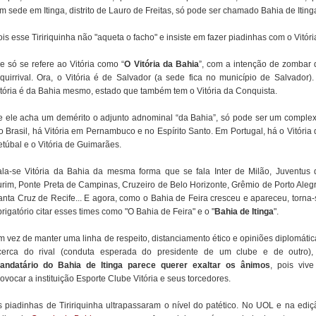
m sede em Itinga, distrito de Lauro de Freitas, só pode ser chamado Bahia de Iting
is esse Tiririquinha não "aqueta o facho" e insiste em fazer piadinhas com o Vitóri
le só se refere ao Vitória como “
O Vitória da Bahia
”, com a intenção de zombar 
rquirrival. Ora, o Vitória é de Salvador (a sede fica no município de Salvador).
itória é da Bahia mesmo, estado que também tem o Vitória da Conquista.
e ele acha um demérito o adjunto adnominal “da Bahia”, só pode ser um complex
o Brasil, há Vitória em Pernambuco e no Espírito Santo. Em Portugal, há o Vitória 
etúbal e o Vitória de Guimarães.
ala-se Vitória da Bahia da mesma forma que se fala Inter de Milão, Juventus 
urim, Ponte Preta de Campinas, Cruzeiro de Belo Horizonte, Grêmio de Porto Alegr
anta Cruz de Recife... E agora, como o Bahia de Feira cresceu e apareceu, torna-
rigatório citar esses times como "O Bahia de Feira" e o "
Bahia de Itinga
".
m vez de manter uma linha de respeito, distanciamento ético e opiniões diplomátic
cerca do rival (conduta esperada do presidente de um clube e de outro),
andatário do Bahia de Itinga parece querer exaltar os ânimos
, pois vive
ovocar a instituição Esporte Clube Vitória e seus torcedores.
s piadinhas de Tiririquinha ultrapassaram o nível do patético. No UOL e na ediç