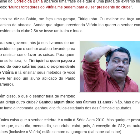
nline do
Correio da Bahia
aparece uma frase dele que é uma piada de extremo m
sto: “
Muitos torcedores do Vitória me pedem para eu ser presidente do clube
”.
omo se diz na Bahia, me faça uma garapa, Tiririquinha. Ou melhor: me faça u
itamina de abacate. Aonde que algum torcedor do Vitória iria querer o senhor co
esidente do clube? Só se fosse um traíra e louco.
ara seu governo, nós já nos livramos de um
residente que o senhor acabou levando para
he ensinar como fazer as coisas. Para quem
ão se lembra, foi
Tiririquinha quem pagou a
eso de ouro salários para o ex-presidente
o Vitória
ir lá ensinar seus métodos (e você
eve ter sido um aluno aplicado do Paulo
rneiro).
lém disso, o que o senhor teria de meritório
ra dirigir outro clube?
Ganhou algum título nos últimos 11 anos
? Não. Mas o riv
e tanto o incomoda, ganhou oito títulos estaduais dos dez últimos disputados.
 única coisa que o senhor celebra é a volta à Série A em 2010. Mas qualquer pess
abe que, mais dia, menos dia, seu clube cairá, pois, à exceção do G12, os outr
ubes (inclusive o Vitória) estão sempre na gangorra (cai-sobe-cai-sobe).