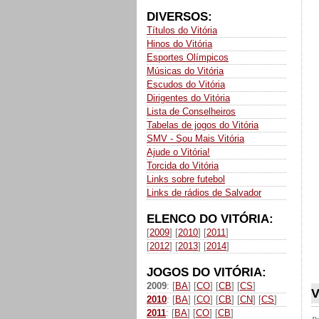
DIVERSOS:
Títulos do Vitória
Hinos do Vitória
Esportes Olímpicos
Músicas do Vitória
Escudos do Vitória
Dirigentes do Vitória
Lista de Conselheiros
Tabelas de jogos do Vitória
SMV - Sou Mais Vitória
Ajude o Vitória!
Torcida do Vitória
Links sobre futebol
Links de rádios de Salvador
ELENCO DO VITÓRIA:
[
2009
] [
2010
] [
2011
]
[
2012
] [
2013
] [
2014
]
JOGOS DO VITÓRIA:
2009
: [
BA
] [
CO
] [
CB
] [
CS
]
V
2010
: [
BA
] [
CO
] [
CB
] [
CN
] [
CS
]
2011
: [
BA
] [
CO
] [
CB
]