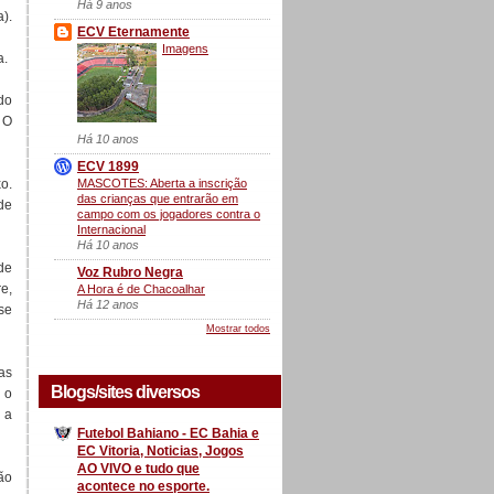
Há 9 anos
a).
ECV Eternamente
Imagens
a.
do
 O
Há 10 anos
ECV 1899
MASCOTES: Aberta a inscrição
o.
das crianças que entrarão em
de
campo com os jogadores contra o
Internacional
Há 10 anos
de
Voz Rubro Negra
e,
A Hora é de Chacoalhar
Há 12 anos
se
Mostrar todos
as
Blogs/sites diversos
 o
 a
Futebol Bahiano - EC Bahia e
EC Vitoria, Noticias, Jogos
AO VIVO e tudo que
ão
acontece no esporte.