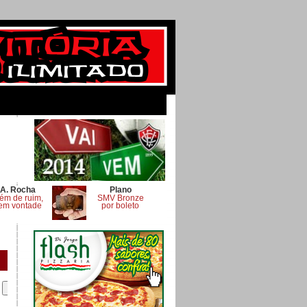
A. Rocha
Plano
ém de ruim,
SMV Bronze
em vontade
por boleto
.