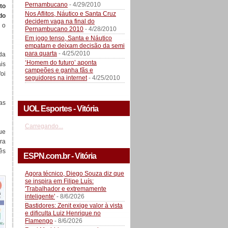
Pernambucano
- 4/29/2010
to
Nos Aflitos, Náutico e Santa Cruz
do
decidem vaga na final do
 o
Pernambucano 2010
- 4/28/2010
Em jogo tenso, Santa e Náutico
empatam e deixam decisão da semi
para quarta
- 4/25/2010
da
‘Homem do futuro’ aponta
is
campeões e ganha fãs e
foi
seguidores na internet
- 4/25/2010
as
UOL Esportes - Vitória
Carregando...
ue
ra
ês
ESPN.com.br - Vitória
Agora técnico, Diego Souza diz que
se inspira em Filipe Luís:
'Trabalhador e extremamente
inteligente'
- 8/6/2026
Bastidores: Zenit exige valor à vista
e dificulta Luiz Henrique no
Flamengo
- 8/6/2026