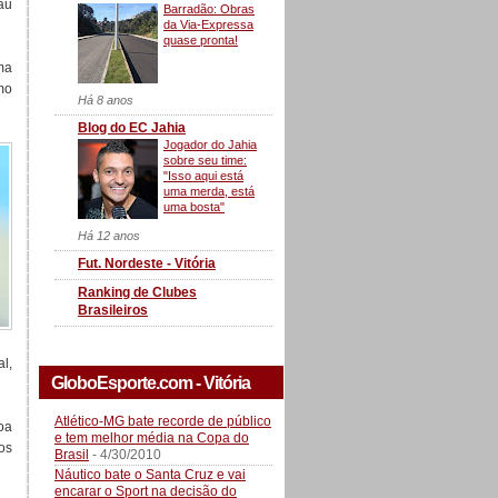
au
Barradão: Obras
da Via-Expressa
quase pronta!
ma
mo
Há 8 anos
Blog do EC Jahia
Jogador do Jahia
sobre seu time:
"Isso aqui está
uma merda, está
uma bosta"
Há 12 anos
Fut. Nordeste - Vitória
Ranking de Clubes
Brasileiros
al,
GloboEsporte.com - Vitória
Atlético-MG bate recorde de público
oa
e tem melhor média na Copa do
os
Brasil
- 4/30/2010
Náutico bate o Santa Cruz e vai
encarar o Sport na decisão do