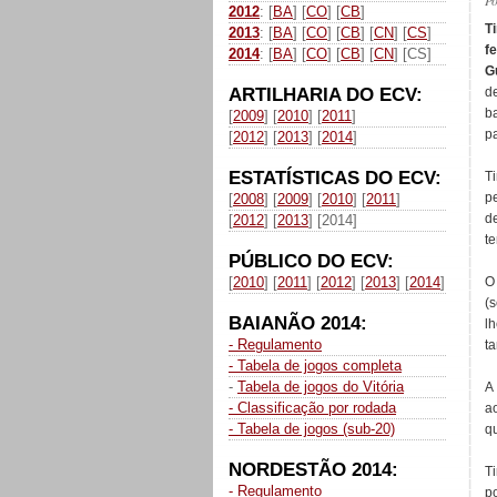
P
2012
: [
BA
] [
CO
] [
CB
]
T
2013
: [
BA
] [
CO
] [
CB
] [
CN
] [
CS
]
f
2014
: [
BA
] [
CO
] [
CB
] [
CN
] [CS]
G
ARTILHARIA DO ECV:
d
b
[
2009
] [
2010
] [
2011
]
pa
[
2012
] [
2013
] [
2014
]
ESTATÍSTICAS DO ECV:
Ti
p
[
2008
] [
2009
] [
2010
] [
2011
]
d
[
2012
] [
2013
] [2014]
t
PÚBLICO DO ECV:
[
2010
] [
2011
] [
2012
] [
2013
] [
2014
]
O
(
BAIANÃO 2014:
l
- Regulamento
t
- Tabela de jogos completa
-
Tabela de jogos do Vitória
A
- Classificação por rodada
a
- Tabela de jogos (sub-20)
qu
NORDESTÃO 2014:
T
- Regulamento
p