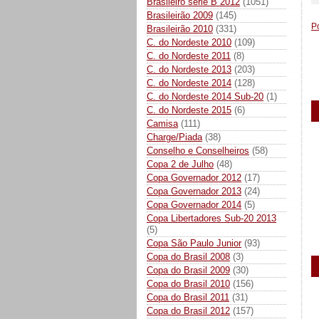
Brasileiro série B 2012
(1051)
Brasileirão 2009
(145)
P
Brasileirão 2010
(331)
C. do Nordeste 2010
(109)
C. do Nordeste 2011
(8)
C. do Nordeste 2013
(203)
C. do Nordeste 2014
(128)
C. do Nordeste 2014 Sub-20
(1)
C. do Nordeste 2015
(6)
Camisa
(111)
Charge/Piada
(38)
Conselho e Conselheiros
(58)
Copa 2 de Julho
(48)
Copa Governador 2012
(17)
Copa Governador 2013
(24)
Copa Governador 2014
(5)
Copa Libertadores Sub-20 2013
(5)
Copa São Paulo Junior
(93)
Copa do Brasil 2008
(3)
Copa do Brasil 2009
(30)
Copa do Brasil 2010
(156)
Copa do Brasil 2011
(31)
Copa do Brasil 2012
(157)