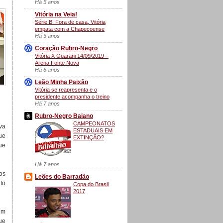
Há 5 anos
Vitória na Veia!
Série B: Fora de casa, Vitória
empata com a Chapecoense
Há 5 anos
Coração Rubro-Negro
Vitória X Guarani 14/09/2019 –
Arena Fonte Nova
Há 6 anos
Leão Minha Paixão
Vitória se reapresenta e o
presidente acompanha o treino
Há 7 anos
Rubro-Negro Baiano
CAMPEONATOS
va
ESTADUAIS EM
ue
EXTINÇÃO?
ue
Há 7 anos
os
Leões do Barradão
to
Copa do Brasil
2017
im
ue