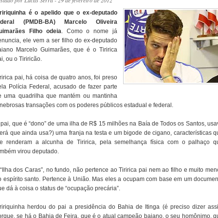
ostado por
Lucas Serra
- 29 de fevereiro de 2012
iririquinha é o apelido que o ex-deputado
ederal (PMDB-BA) Marcelo Oliveira
uimarães Filho odeia
. Como o nome já
enuncia, ele vem a ser filho do ex-deputado
aiano Marcelo Guimarães, que é o Tiririca
i, ou o Tiriricão.
ririca pai, há coisa de quatro anos, foi preso
ela Polícia Federal, acusado de fazer parte
e uma quadrilha que mantém ou mantinha
enebrosas transações com os poderes públicos estadual e federal.
 pai, que é “dono” de uma ilha de R$ 15 milhões na Baía de Todos os Santos, usa
será que ainda usa?) uma franja na testa e um bigode de cigano, características q
he renderam a alcunha de Tiririca, pela semelhança física com o palhaço q
ambém virou deputado.
 “Ilha dos Caras”, no fundo, não pertence ao Tiririca pai nem ao filho e muito men
o espírito santo. Pertence à União. Mas eles a ocupam com base em um documen
e dá à coisa o status de “ocupação precária”.
iririquinha herdou do pai a presidência do Bahia de Itinga (é preciso dizer ass
orque, se há o Bahia de Feira, que é o atual campeão baiano, o seu homônimo, q