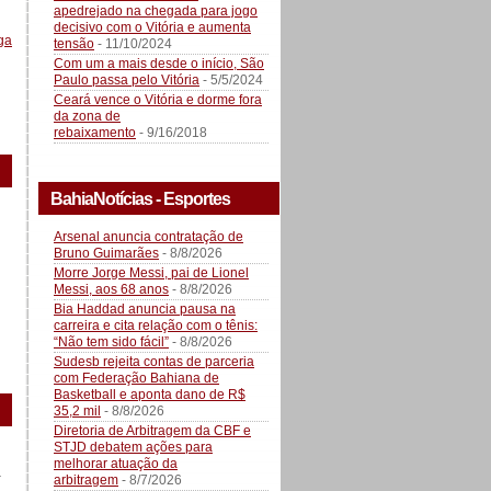
apedrejado na chegada para jogo
decisivo com o Vitória e aumenta
ga
tensão
- 11/10/2024
Com um a mais desde o início, São
Paulo passa pelo Vitória
- 5/5/2024
Ceará vence o Vitória e dorme fora
da zona de
rebaixamento
- 9/16/2018
BahiaNotícias - Esportes
Arsenal anuncia contratação de
Bruno Guimarães
- 8/8/2026
Morre Jorge Messi, pai de Lionel
Messi, aos 68 anos
- 8/8/2026
Bia Haddad anuncia pausa na
carreira e cita relação com o tênis:
“Não tem sido fácil”
- 8/8/2026
Sudesb rejeita contas de parceria
com Federação Bahiana de
Basketball e aponta dano de R$
35,2 mil
- 8/8/2026
Diretoria de Arbitragem da CBF e
STJD debatem ações para
melhorar atuação da
a
arbitragem
- 8/7/2026