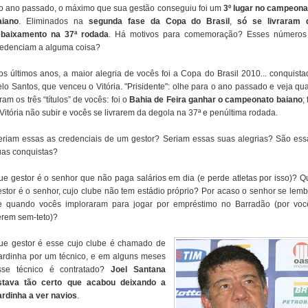
o ano passado, o máximo que sua gestão conseguiu foi um
3º lugar no campeona
aiano
. Eliminados na
segunda fase da Copa do Brasil
,
só se livraram 
ebaixamento na 37ª rodada
. Há motivos para comemoração? Esses números
redenciam a alguma coisa?
os últimos anos, a maior alegria de vocês foi a Copa do Brasil 2010... conquista
elo Santos, que venceu o Vitória. "Prisidente": olhe para o ano passado e veja qua
ram os três “títulos” de vocês: foi o
Bahia de Feira ganhar o campeonato baiano
; 
Vitória não subir e vocês se livrarem da degola na 37ª e penúltima rodada.
eriam essas as credenciais de um gestor? Seriam essas suas alegrias? São ess
uas conquistas?
ue gestor é o senhor que não paga salários em dia (e perde atletas por isso)? Q
estor é o senhor, cujo clube não tem estádio próprio? Por acaso o senhor se lemb
e quando vocês imploraram para jogar por empréstimo no Barradão (por voc
erem sem-teto)?
ue gestor é esse cujo clube é chamado de
ardinha por um técnico, e em alguns meses
sse técnico é contratado?
Joel Santana
stava tão certo que acabou deixando a
ardinha a ver navios
.