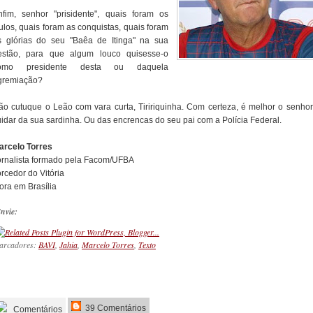
nfim, senhor "prisidente", quais foram os
tulos, quais foram as conquistas, quais foram
s glórias do seu "Baêa de Itinga" na sua
estão, para que algum louco quisesse-o
omo presidente desta ou daquela
gremiação?
ão cutuque o Leão com vara curta, Tiririquinha. Com certeza, é melhor o senhor 
uidar da sua sardinha. Ou das encrencas do seu pai com a Polícia Federal.
arcelo Torres
ornalista formado pela Facom/UFBA
rcedor do Vitória
ora em Brasília
nvie:
arcadores:
BAVI
,
Jahia
,
Marcelo Torres
,
Texto
_________
39 Comentários
Comentários