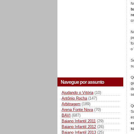
N
b
r
c
N
p
fo
o 
S
s
Q
Navegue por assunto
g
d
Ajudando o Vitória
(10)
s
Antônio Rocha
(147)
Arbitragem
(189)
Q
Arena Fonte Nova
(70)
S
BAVI
(687)
e
Baiano Infantil 2011
(29)
e
Baiano Infantil 2012
(26)
s
Baiano Infantil 2013
(25)