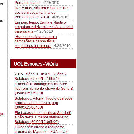
Pernambucano
- 4/29/2010
or
Nos Aflitos, Náutico e Santa Cruz
decidem vaga na final do
Pernambucano 2010
- 4/28/2010
as
Em jogo tenso, Santa e Náutico
empatam e deixam decisão da semi
para quarta
- 4/25/2010
‘Homem do futuro’ aponta
campeões e ganha fãs e
seguidores na internet
- 4/25/2010
UOL Esportes - Vitória
2015 - Série B - 05/09 - Vitória x
Botafogo (05/09/15-16h54)
É decisão! Botafogo encara vice-
líder em momento-chave da Série B
(05/09/15-06h00)
Botafogo x Vitória. Tudo o que você
precisa saber sobre o jogo
(30/05/15-06h00)
Ele fracassou como 'novo Seedorf'
ga
e não deixa a menor saudade no
Botafogo (30/05/15-06h00)
Clubes têm direito a recuperar
propina de Marin nos EUA, e vão