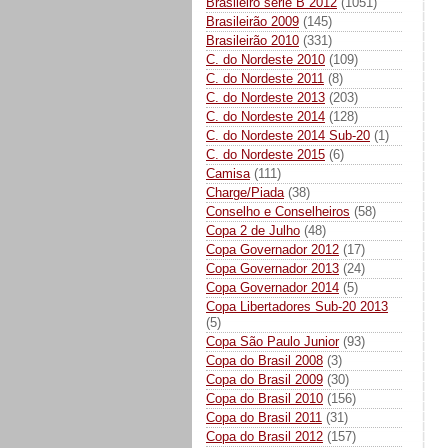
Brasileiro série B 2012
(1051)
Brasileirão 2009
(145)
Brasileirão 2010
(331)
C. do Nordeste 2010
(109)
C. do Nordeste 2011
(8)
C. do Nordeste 2013
(203)
C. do Nordeste 2014
(128)
C. do Nordeste 2014 Sub-20
(1)
C. do Nordeste 2015
(6)
Camisa
(111)
Charge/Piada
(38)
Conselho e Conselheiros
(58)
Copa 2 de Julho
(48)
Copa Governador 2012
(17)
Copa Governador 2013
(24)
Copa Governador 2014
(5)
Copa Libertadores Sub-20 2013
(5)
Copa São Paulo Junior
(93)
Copa do Brasil 2008
(3)
Copa do Brasil 2009
(30)
Copa do Brasil 2010
(156)
Copa do Brasil 2011
(31)
Copa do Brasil 2012
(157)