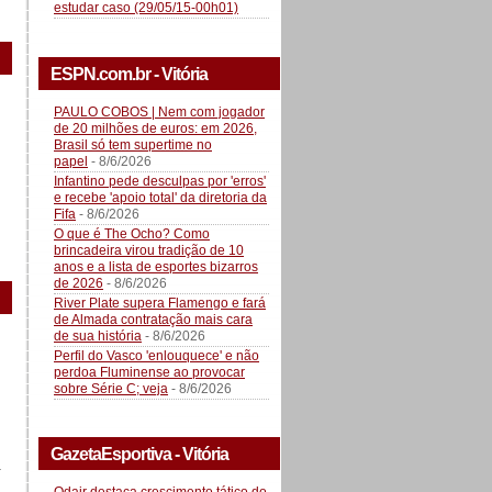
estudar caso (29/05/15-00h01)
ESPN.com.br - Vitória
PAULO COBOS | Nem com jogador
de 20 milhões de euros: em 2026,
Brasil só tem supertime no
papel
- 8/6/2026
Infantino pede desculpas por 'erros'
e recebe 'apoio total' da diretoria da
Fifa
- 8/6/2026
O que é The Ocho? Como
brincadeira virou tradição de 10
anos e a lista de esportes bizarros
de 2026
- 8/6/2026
River Plate supera Flamengo e fará
de Almada contratação mais cara
de sua história
- 8/6/2026
Perfil do Vasco 'enlouquece' e não
perdoa Fluminense ao provocar
sobre Série C; veja
- 8/6/2026
GazetaEsportiva - Vitória
a