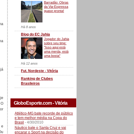
Barradão: Obras
da Via-Expressa
quase pronta!
ma
Há 8 anos
Blog do EC Jahia
Jogador do Jahia
na
sobre seu time:
"Isso aqui está
uma merda, está
uma bosta"
Há 12 anos
 já
Fut. Nordeste - Vitória
Ranking de Clubes
Brasileiros
je
GloboEsporte.com - Vitória
 O
dor
Atlético-MG bate recorde de público
e tem melhor média na Copa do
Brasil
- 4/30/2010
 e
Náutico bate o Santa Cruz e vai
Ou
encarar o Sport na decisão do