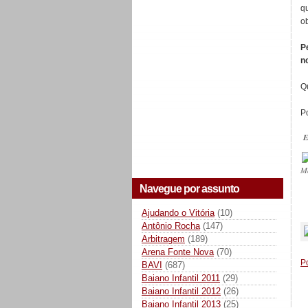
q
o
P
n
Q
P
E
M
Navegue por assunto
_
Ajudando o Vitória
(10)
Antônio Rocha
(147)
Arbitragem
(189)
Arena Fonte Nova
(70)
P
BAVI
(687)
Baiano Infantil 2011
(29)
Baiano Infantil 2012
(26)
Baiano Infantil 2013
(25)