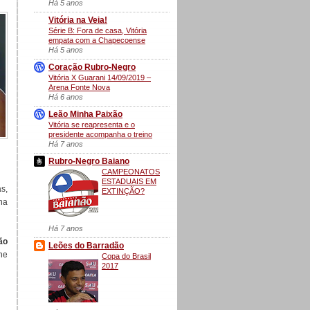
Há 5 anos
Vitória na Veia!
Série B: Fora de casa, Vitória
empata com a Chapecoense
Há 5 anos
Coração Rubro-Negro
Vitória X Guarani 14/09/2019 –
Arena Fonte Nova
Há 6 anos
Leão Minha Paixão
Vitória se reapresenta e o
presidente acompanha o treino
Há 7 anos
Rubro-Negro Baiano
CAMPEONATOS
ESTADUAIS EM
s,
EXTINÇÃO?
ha
Há 7 anos
ão
Leões do Barradão
he
Copa do Brasil
2017