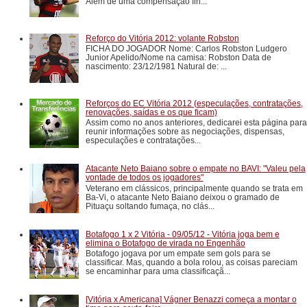
Além de uma compensação fin...
Reforço do Vitória 2012: volante Robston
FICHA DO JOGADOR Nome: Carlos Robston Ludgero
Junior Apelido/Nome na camisa: Robston Data de
nascimento: 23/12/1981 Natural de: ...
Reforços do EC Vitória 2012 (especulações, contratações,
renovações, saídas e os que ficam)
Assim como no anos anteriores, dedicarei esta página para
reunir informações sobre as negociações, dispensas,
especulações e contratações...
Atacante Neto Baiano sobre o empate no BAVI: "Valeu pela
vontade de todos os jogadores"
Veterano em clássicos, principalmente quando se trata em
Ba-Vi, o atacante Neto Baiano deixou o gramado de
Pituaçu soltando fumaça, no clás...
Botafogo 1 x 2 Vitória - 09/05/12 - Vitória joga bem e
elimina o Botafogo de virada no Engenhão
Botafogo jogava por um empate sem gols para se
classificar. Mas, quando a bola rolou, as coisas pareciam
se encaminhar para uma classificaçã...
[Vitória x Americana] Vágner Benazzi começa a montar o