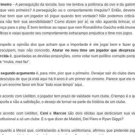
rimeiro
– A perseguição da torcida. Isso me lembra a polêmica do ovo e da galinh
 que veio primeiro? A perseguição ou o comportamento irregular? Então, devem
char bom que um jogador só jogue quando tem vontade? Não podemos criticá-
ara não ferir sua sensibilidade? Como dizem por aí, se não aguenta brincar, n
esça para o play. É bom lembrar ao rapaz que nem Ronaldinho Gaúcho está imune
ríticas e vaias quando seu comportamento extracampo prejudica o time nos jogos.
espeito a opinião dos que acham que o importante é ele jogar bem e fazer go
esculpem, mas não concordo.
Aturar no meu time um jogador que despreza
orcida
é, guardadas as devidas proporções, como votar num político corrupto porq
e “rouba, mas faz”.
O
segundo argumento
é, para mim, pior que o primeiro. Desejar sair do clube dan
 desculpa de que já está aqui há 9 anos é um primor de cinismo. Parece que ele n
z um enorme favor em ficar ‘todo esse tempo’ aqui.
e acordo com Uelliton, o jogador tem prazo de validade num clube. O tempo é o q
porta e não a satisfação, o desejo de tornar-se parte da história de um clube.
e acordo com Uelliton,
Ceni
e
Marcos
são dois idiotas que dedicaram sua vi
ofissional a só um clube. E o que dizer de Maldini, Del Piero e Ryan Giggs?
 quanto a Messi que, contrariando a teoria uellitoniana, afirmou que pretende jog