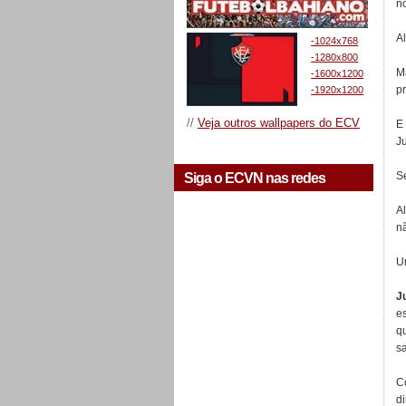
n
A
-1024x768
-1280x800
M
-1600x1200
p
-1920x1200
//
Veja outros wallpapers do ECV
E
J
S
Siga o ECVN nas redes
A
nã
Um
J
e
qu
sa
C
d