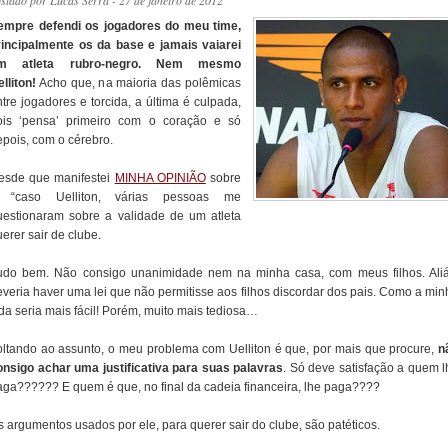
ostado por
Lucas Serra
- 27 de janeiro de 2012
empre defendi os jogadores do meu time,
rincipalmente os da base e jamais vaiarei
m atleta rubro-negro. Nem mesmo
lliton!
Acho que, na maioria das polêmicas
tre jogadores e torcida, a última é culpada,
ois ‘pensa’ primeiro com o coração e só
epois, com o cérebro.
esde que manifestei
MINHA OPINIÃO
sobre
 “caso Uelliton, várias pessoas me
uestionaram sobre a validade de um atleta
erer sair de clube.
udo bem. Não consigo unanimidade nem na minha casa, com meus filhos. Aliá
everia haver uma lei que não permitisse aos filhos discordar dos pais. Como a min
da seria mais fácil! Porém, muito mais tediosa…
oltando ao assunto, o meu problema com Uelliton é que, por mais que procure,
n
onsigo achar uma justificativa para suas palavras
. Só deve satisfação a quem l
aga?????? E quem é que, no final da cadeia financeira, lhe paga????
s argumentos usados por ele, para querer sair do clube, são patéticos.