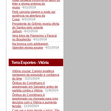
Odair destaca crescimento tático do
Inter e elogia entrega do
grupo
- 6/11/2018
Pelé cancela viagem e pode ser
ausência na abertura da
Copa
- 6/11/2018
Presidente do Grêmio revela oferta
do Santos pelo volante
Jaílson
- 6/11/2018
Veja fotos de Flamengo x Paraná
no Brasileirão
- 6/11/2018
Na bronca com arbitragem,
Valentim elogia equipe
- 6/11/2018
Terra Esportes - Vitória
Vitória crucial: Carpini enaltece
vantagem da expulsão e confiança
do time
- 11/21/2024
Ônibus do Corinthians é
apedrejado em Salvador antes de
partida contra o Vitória
- 11/9/2024
Ônibus do Corinthians é
apedrejado na chegada para jogo
decisivo com o Vitória e aumenta
tensão
- 11/10/2024
Com um a mais desde o início, São