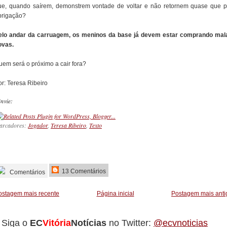
ue, quando saírem, demonstrem vontade de voltar e não retornem quase que p
brigação?
elo andar da carruagem, os meninos da base já devem estar comprando mal
ovas.
uem será o próximo a cair fora?
or: Teresa Ribeiro
nvie:
arcadores:
Jogador
,
Teresa Ribeiro
,
Texto
_________
13 Comentários
Comentários
ostagem mais recente
Página inicial
Postagem mais anti
Siga o
EC
Vitória
Notícias
no Twitter:
@ecvnoticias