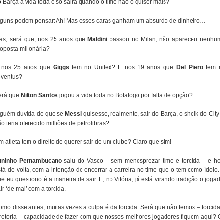
o Barça a vida toda e só sairá quando o time não o quiser mais?
lguns podem pensar: Ah! Mas esses caras ganham um absurdo de dinheiro…
as, será que, nos 25 anos que
Maldini
passou no Milan, não apareceu nenhu
roposta milionária?
 nos 25 anos que
Giggs
tem no United? E nos 19 anos que
Del Piero
tem 
uventus?
erá que
Nilton Santos
jogou a vida toda no Botafogo por falta de opção?
lguém duvida de que se
Messi
quisesse, realmente, sair do Barça, o sheik do City
o teria oferecido milhões de petrolibras?
 atleta tem o direito de querer sair de um clube? Claro que sim!
uninho Pernambucano
saiu do Vasco – sem menosprezar time e torcida – e ho
stá de volta, com a intenção de encerrar a carreira no time que o tem como ídolo.
e eu questiono é a maneira de sair. E, no Vitória, já está virando tradição o joga
ir ‘de mal’ com a torcida.
omo disse antes, muitas vezes a culpa é da torcida. Será que não temos – torcida
iretoria – capacidade de fazer com que nossos melhores jogadores fiquem aqui? 