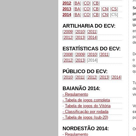
P
2012
: [
BA
] [
CO
] [
CB
]
S
2013
: [
BA
] [
CO
] [
CB
] [
CN
] [
CS
]
p
2014
: [
BA
] [
CO
] [
CB
] [
CN
] [CS]
u
ARTILHARIA DO ECV:
Ue
en
[
2009
] [
2010
] [
2011
]
p
[
2012
] [
2013
] [
2014
]
d
ESTATÍSTICAS DO ECV:
D
[
2008
] [
2009
] [
2010
] [
2011
]
o
[
2012
] [
2013
] [2014]
q
PÚBLICO DO ECV:
qu
[
2010
] [
2011
] [
2012
] [
2013
] [
2014
]
T
BAIANÃO 2014:
d
- Regulamento
vi
- Tabela de jogos completa
-
Tabela de jogos do Vitória
V
- Classificação por rodada
c
- Tabela de jogos (sub-20)
p
NORDESTÃO 2014:
O
- Regulamento