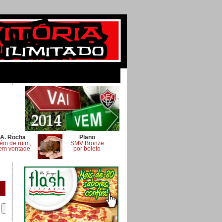
A. Rocha
Plano
ém de ruim,
SMV Bronze
em vontade
por boleto
.