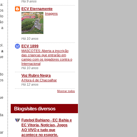
Há 9 anos
a:
ECV Eternamente
os
Imagens
lo
ão
 a
Há 10 anos
l.
ECV 1899
MASCOTES: Aberta a inscrição
 a
das crianças que entrarão em
ue
campo com os jogadores contra o
Internacional
Há 10 anos
do
Voz Rubro Negra
os
A Hora é de Chacoalhar
Há 12 anos
Mostrar todos
ue
Blogs/sites diversos
da
Futebol Bahiano - EC Bahia e
EC Vitoria, Noticias, Jogos
AO VIVO e tudo que
ar
acontece no esporte.