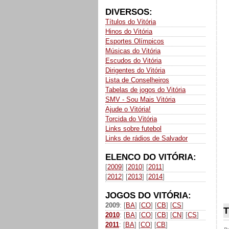
DIVERSOS:
Títulos do Vitória
Hinos do Vitória
Esportes Olímpicos
Músicas do Vitória
Escudos do Vitória
Dirigentes do Vitória
Lista de Conselheiros
Tabelas de jogos do Vitória
SMV - Sou Mais Vitória
Ajude o Vitória!
Torcida do Vitória
Links sobre futebol
Links de rádios de Salvador
ELENCO DO VITÓRIA:
[
2009
] [
2010
] [
2011
]
[
2012
] [
2013
] [
2014
]
JOGOS DO VITÓRIA:
2009
: [
BA
] [
CO
] [
CB
] [
CS
]
T
2010
: [
BA
] [
CO
] [
CB
] [
CN
] [
CS
]
2011
: [
BA
] [
CO
] [
CB
]