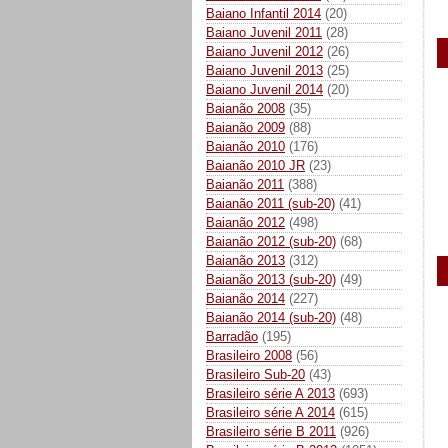
Baiano Infantil 2014
(20)
Baiano Juvenil 2011
(28)
Baiano Juvenil 2012
(26)
Baiano Juvenil 2013
(25)
Baiano Juvenil 2014
(20)
Baianão 2008
(35)
Baianão 2009
(88)
Baianão 2010
(176)
Baianão 2010 JR
(23)
Baianão 2011
(388)
Baianão 2011 (sub-20)
(41)
Baianão 2012
(498)
Baianão 2012 (sub-20)
(68)
Baianão 2013
(312)
Baianão 2013 (sub-20)
(49)
Baianão 2014
(227)
Baianão 2014 (sub-20)
(48)
Barradão
(195)
Brasileiro 2008
(56)
Brasileiro Sub-20
(43)
Brasileiro série A 2013
(693)
Brasileiro série A 2014
(615)
Brasileiro série B 2011
(926)