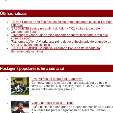
Últimas notícias
[REMO] Equipe do Vitória disputa último regata do ano e busca o 13º título
estadual
[BASQUETE] Equipe masculina do Vitória / F2J volta a jogar pelo
Campeonato Baiano
[Flamengo x Vitória] Dinei: "Não podemos esperar facilidade e tem que
entrar focado"
[Flamengo x Vitória] Vitória fará treino de reconhecimento do gramado da
Arena Amazônia nesta sexta
[BAIANO FEMININO] Vitória vai encarar o Bahia neste sábado no
Barradão pela semifinal
Postagens populares (última semana)
Esse Vitória dá medo! Por Luan Silva.
Confesso que o jogo foi bem mais assustador do que o
filme O Exorcista. O que é isso, meu DEUS?!?! O time não
se encontra em campo, prova di...
Vitória negocia a volta de Dinei
Estão bastante adiantados os entendimentos entre o Vitóri
e o Palmeiras para a negociação do atacante Elkeson .