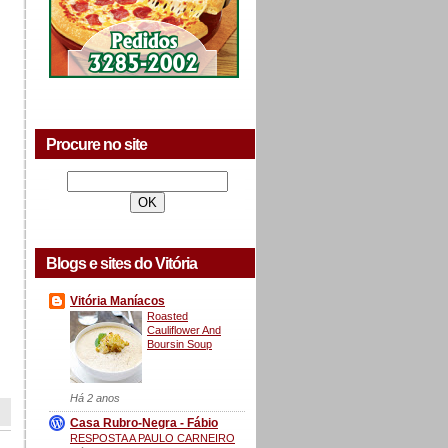
Procure no site
Blogs e sites do Vitória
Vitória Maníacos
Roasted
Cauliflower And
Boursin Soup
Há 2 anos
Casa Rubro-Negra - Fábio
RESPOSTA A PAULO CARNEIRO