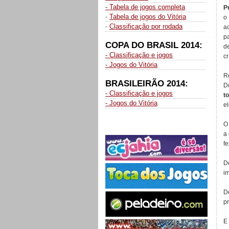
- Tabela de jogos completa
P
-
Tabela de jogos do Vitória
o
-
Classificação por rodada
a
p
COPA DO BRASIL 2014:
d
- Classificação e jogos
c
- Jogos do Vitória
R
BRASILEIRÃO 2014:
D
- Classificação e jogos
t
- Jogos do Vitória
el
a
fe
D
im
D
pr
E