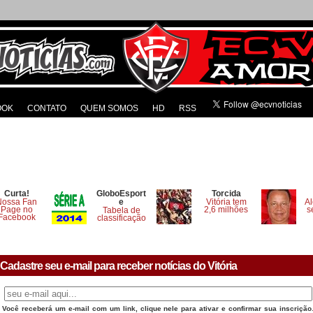
OOK
CONTATO
QUEM SOMOS
HD
RSS
Curta!
GloboEsport
Torcida
Nossa Fan
e
Vitória tem
Al
Page no
2,6 milhões
s
Tabela de
Facebook
classificação
Cadastre seu e-mail para receber notícias do Vitória
Você receberá um e-mail com um link, clique nele para ativar e confirmar sua inscrição