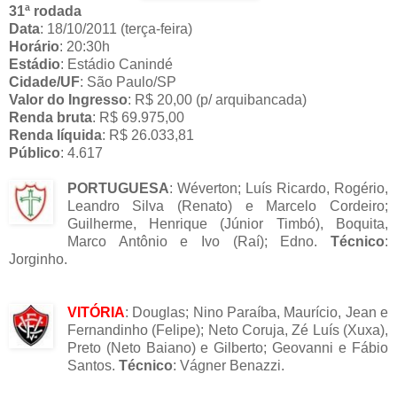
31ª rodada
Data
: 18/10/2011 (terça-feira)
Horário
: 20:30h
Estádio
: Estádio Canindé
Cidade/UF
: São Paulo/SP
Valor do Ingresso
: R$ 20,00 (p/ arquibancada)
Renda bruta
: R$ 69.975,00
Renda líquida
: R$ 26.033,81
Público
: 4.617
PORTUGUESA
: Wéverton; Luís Ricardo, Rogério,
Leandro Silva (Renato) e Marcelo Cordeiro;
Guilherme, Henrique (Júnior Timbó), Boquita,
Marco Antônio e Ivo (Raí); Edno.
Técnico
:
Jorginho.
VITÓRIA
: Douglas; Nino Paraíba, Maurício, Jean e
Fernandinho (Felipe); Neto Coruja, Zé Luís (Xuxa),
Preto (Neto Baiano) e Gilberto; Geovanni e Fábio
Santos.
Técnico
: Vágner Benazzi.