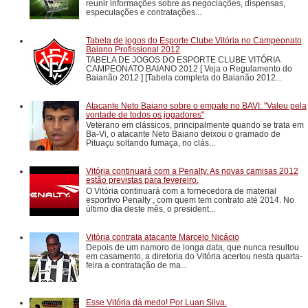
reunir informações sobre as negociações, dispensas,
especulações e contratações...
Tabela de jogos do Esporte Clube Vitória no Campeonato
Baiano Profissional 2012
TABELA DE JOGOS DO ESPORTE CLUBE VITÓRIA
CAMPEONATO BAIANO 2012 [ Veja o Regulamento do
Baianão 2012 ] [Tabela completa do Baianão 2012...
Atacante Neto Baiano sobre o empate no BAVI: "Valeu pela
vontade de todos os jogadores"
Veterano em clássicos, principalmente quando se trata em
Ba-Vi, o atacante Neto Baiano deixou o gramado de
Pituaçu soltando fumaça, no clás...
Vitória continuará com a Penalty. As novas camisas 2012
estão previstas para fevereiro.
O Vitória continuará com a fornecedora de material
esportivo Penalty , com quem tem contrato até 2014. No
último dia deste mês, o president...
Vitória contrata atacante Marcelo Nicácio
Depois de um namoro de longa data, que nunca resultou
em casamento, a diretoria do Vitória acertou nesta quarta-
feira a contratação de ma...
Esse Vitória dá medo! Por Luan Silva.