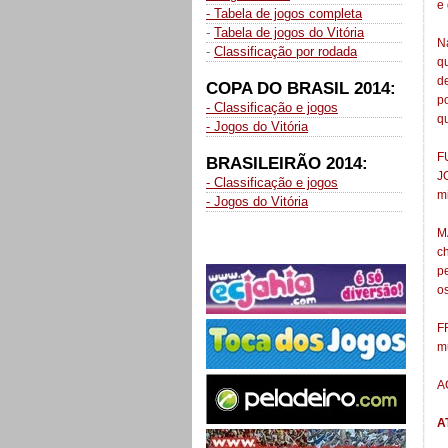
e 
- Tabela de jogos completa
-
Tabela de jogos do Vitória
N
-
Classificação por rodada
q
d
COPA DO BRASIL 2014:
p
- Classificação e jogos
qu
- Jogos do Vitória
F
BRASILEIRÃO 2014:
J
- Classificação e jogos
m
- Jogos do Vitória
M
c
p
o
F
m
A
A