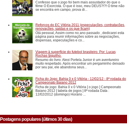
Confesso que o jogo foi bem mais assustador do que o
filme O Exorcista. O que é isso, meu DEUS?!?! O time não
se encontra em campo, prova di...
Reforços do EC Vitória 2011 (especulações, contratações,
renovações, saídas e os que ficam)
Olá pessoal, Assim como no ano passado , dedicarei esta
página para reunir informações sobre as negociações,
dispensas, especulações e co...
Viagem à superfície do futebol brasileiro. Por: Lucas
Rochas §iquilho.
Resumo do livro: Alexi Portela Junior é um aventureiro
muito respeitado. Após encontrar um pergaminho deixado
por seu pai, ele abandona seus...
Ficha do Jogo: Bahia 0 x 0 Vitória - 12/02/12 - 8ª rodada do
Campeonato Baiano 2012
Ficha de jogo: Bahia 0 x 0 Vitória [ o jogo ] Campeonato
Baiano 2012 [ tabela de jogos ] 8ª rodada Data :
12/02/2012 (domingo) Horário ...
Postagens populares (últimos 30 dias)