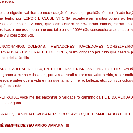
derrotas.
ada e niguéim vai tirar de meu coração ó respeito, a gratidão, ó amor, á admiraç
ue tenho por ESPORTE CLUBE VITORIA, aconteceram muitas coisas ao lon
esses 3 anos e 12 dias, que com certeza 99,9% foram otimas, maravilhosa
ositivas e que esse poquinho que falto pa ser 100% não conseguira apagar tudo is
e vivi com todos vcs.
UNCIONARIOS, COLEGAS, TREINADORES, TORCEDORES, CONSELHEIRO
ORNALISTAS EM GERAL E DIRETORES, muito obrigado por tudo que fizeram p
im e minha familia.
ANU, GABI DALTRO, LBV, ENTRE OUTRAS CRIANÇAS E INSTITUIÇOES, vcs n
hegarem a minha vida a toa, por vcs aprendi a dar mas valor a vida, a ser melh
essoa e saber que a vida é mas que fama, dinheiro, belleza, etc., com vcs coloqu
s pés no chão.
REI PAULO, voçe me fez encontrar o verdadeiro caminho da FE E DA VERDAD
uito obrigado.
GRADEÇO A MINHA ESPOSA POR TODO O APOIO QUE TEM-ME DADO ATE HJE.
TÉ SEMPRE DE SEU AMIGO VIAFARA!!!!!