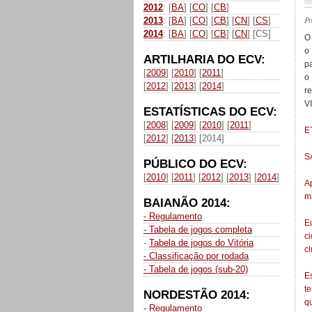
2012
: [
BA
] [
CO
] [
CB
]
P
2013
: [
BA
] [
CO
] [
CB
] [
CN
] [
CS
]
2014
: [
BA
] [
CO
] [
CB
] [
CN
] [CS]
O 
o
ARTILHARIA DO ECV:
p
[
2009
] [
2010
] [
2011
]
o
[
2012
] [
2013
] [
2014
]
r
V
ESTATÍSTICAS DO ECV:
[
2008
] [
2009
] [
2010
] [
2011
]
E
[
2012
] [
2013
] [2014]
S
PÚBLICO DO ECV:
[
2010
] [
2011
] [
2012
] [
2013
] [
2014
]
A
m
BAIANÃO 2014:
- Regulamento
E
- Tabela de jogos completa
c
-
Tabela de jogos do Vitória
c
- Classificação por rodada
- Tabela de jogos (sub-20)
E
t
NORDESTÃO 2014:
qu
- Regulamento