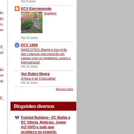
Há 9 anos
ECV Eternamente
ão
Imagens
go
s,
so
Há 10 anos
ECV 1899
S,
MASCOTES: Aberta a inscrição
or
das crianças que entrarão em
campo com os jogadores contra o
Internacional
Há 10 anos
ão
Voz Rubro Negra
or
A Hora é de Chacoalhar
ei
Há 12 anos
Mostrar todos
E,
Blogs/sites diversos
Futebol Bahiano - EC Bahia e
EC Vitoria, Noticias, Jogos
AO VIVO e tudo que
acontece no esporte.