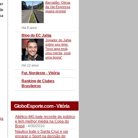
Barradão: Obras
er
da Via-Expressa
de
quase pronta!
sa
Há 8 anos
Blog do EC Jahia
Jogador do Jahia
sobre seu time:
"Isso aqui está
uma merda, está
uma bosta"
Há 12 anos
Fut. Nordeste - Vitória
Ranking de Clubes
Brasileiros
GloboEsporte.com - Vitória
Atlético-MG bate recorde de público
ga
e tem melhor média na Copa do
Brasil
- 4/30/2010
Náutico bate o Santa Cruz e vai
encarar o Sport na decisão do