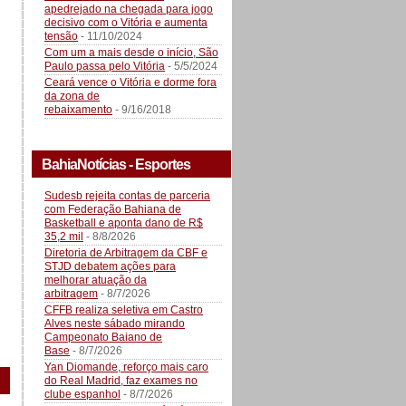
apedrejado na chegada para jogo
decisivo com o Vitória e aumenta
tensão
- 11/10/2024
Com um a mais desde o início, São
Paulo passa pelo Vitória
- 5/5/2024
Ceará vence o Vitória e dorme fora
da zona de
rebaixamento
- 9/16/2018
BahiaNotícias - Esportes
Sudesb rejeita contas de parceria
com Federação Bahiana de
Basketball e aponta dano de R$
35,2 mil
- 8/8/2026
Diretoria de Arbitragem da CBF e
STJD debatem ações para
melhorar atuação da
arbitragem
- 8/7/2026
CFFB realiza seletiva em Castro
Alves neste sábado mirando
Campeonato Baiano de
Base
- 8/7/2026
Yan Diomande, reforço mais caro
do Real Madrid, faz exames no
clube espanhol
- 8/7/2026