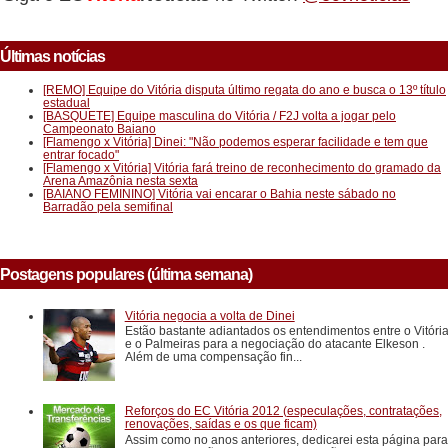
Últimas notícias
[REMO] Equipe do Vitória disputa último regata do ano e busca o 13º título
estadual
[BASQUETE] Equipe masculina do Vitória / F2J volta a jogar pelo
Campeonato Baiano
[Flamengo x Vitória] Dinei: "Não podemos esperar facilidade e tem que
entrar focado"
[Flamengo x Vitória] Vitória fará treino de reconhecimento do gramado da
Arena Amazônia nesta sexta
[BAIANO FEMININO] Vitória vai encarar o Bahia neste sábado no
Barradão pela semifinal
Postagens populares (última semana)
Vitória negocia a volta de Dinei
Estão bastante adiantados os entendimentos entre o Vitóri
e o Palmeiras para a negociação do atacante Elkeson .
Além de uma compensação fin...
Reforços do EC Vitória 2012 (especulações, contratações,
renovações, saídas e os que ficam)
Assim como no anos anteriores, dedicarei esta página para