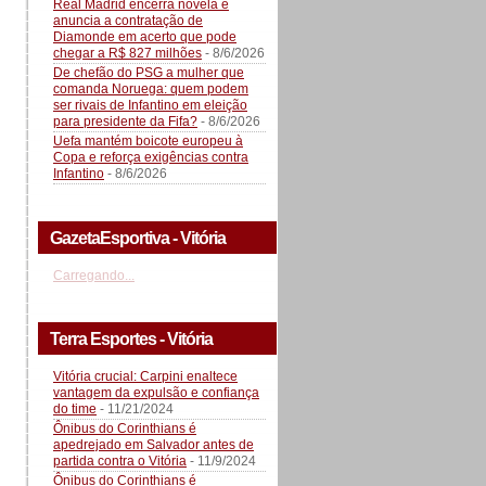
Real Madrid encerra novela e
anuncia a contratação de
Diamonde em acerto que pode
chegar a R$ 827 milhões
- 8/6/2026
De chefão do PSG a mulher que
comanda Noruega: quem podem
ser rivais de Infantino em eleição
para presidente da Fifa?
- 8/6/2026
Uefa mantém boicote europeu à
Copa e reforça exigências contra
Infantino
- 8/6/2026
GazetaEsportiva - Vitória
Carregando...
Terra Esportes - Vitória
Vitória crucial: Carpini enaltece
vantagem da expulsão e confiança
do time
- 11/21/2024
Ônibus do Corinthians é
apedrejado em Salvador antes de
partida contra o Vitória
- 11/9/2024
Ônibus do Corinthians é