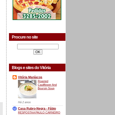
Procure no site
Blogs e sites do Vitória
Vitória Maníacos
Roasted
Cauliflower And
Boursin Soup
Há 2 anos
Casa Rubro-Negra - Fábio
RESPOSTA A PAULO CARNEIRO