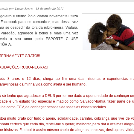
ostado por
Lucas Serra
- 18 de maio de 2011
goleiro e eterno ídolo Viáfara novamente utiliza
 Facebook para se comunicar, mas dessa vez
ara se despedir da torcida rubro-negra. Viáfara,
 Paredão, agradece à todos e mais uma vez
evela o seu amor pelo ESPORTE CLUBE
ITÓRIA.
TERNAMENTE GRATO!!!
AUDAÇÕES RUBO-NEGRAS!
pós 3 anos e 12 dias, chega ao fim uma das historias e experiencias m
aravilhosas da minha vida como atleta e ser humano.
u só tenho que agradecer a DEUS por ter-me dado a oportunidade de conheçer u
idade e um estado tão especial e magico como Salvador-bahia, fazer parte de 
lube como ECV, de conheçer pessoas de todas as clases sociales.
stou muito grato por tudo ó apoio, solidaridade, carinho, cobrança que tive de vc
enham certeza que cada dia, tentei-me superar, melhorar, para dar a vcs mas alegri
e tristezas. Futebol é assim mésmo cheio de alegrias, tristezas, desiluçoes, vitór