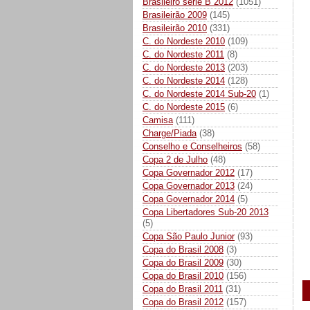
Brasileiro série B 2012
(1051)
Brasileirão 2009
(145)
Brasileirão 2010
(331)
C. do Nordeste 2010
(109)
C. do Nordeste 2011
(8)
C. do Nordeste 2013
(203)
C. do Nordeste 2014
(128)
C. do Nordeste 2014 Sub-20
(1)
C. do Nordeste 2015
(6)
Camisa
(111)
Charge/Piada
(38)
Conselho e Conselheiros
(58)
Copa 2 de Julho
(48)
Copa Governador 2012
(17)
Copa Governador 2013
(24)
Copa Governador 2014
(5)
Copa Libertadores Sub-20 2013
(5)
Copa São Paulo Junior
(93)
Copa do Brasil 2008
(3)
Copa do Brasil 2009
(30)
Copa do Brasil 2010
(156)
Copa do Brasil 2011
(31)
Copa do Brasil 2012
(157)