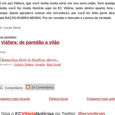
á em paz Viáfara, que você tenha muita sorte em seu novo clube. Sem qualqu
úvida você fez muita história aqui no EC Vitória, tanto dentro quanto fora 
ampo. Quem agradece somos nós torcedores, por você ter feito parte des
inda NAÇÃO RUBRO-NEGRA. Por ter vestido e honrado a camisa de verdade.
or: Lucas Serra
eia também:
/
Viáfara: de paredão a vilão
nvie:
arcadores:
Goleiro Viáfara
,
Jogador
,
Rede Social
_________
33 Comentários
Comentários
ostagem mais recente
Página inicial
Postagem mais anti
Siga o
EC
Vitória
Notícias
no Twitter:
@ecvnoticias