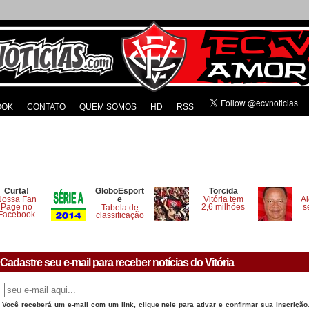
OOK
CONTATO
QUEM SOMOS
HD
RSS
Curta!
GloboEsport
Torcida
Nossa Fan
e
Vitória tem
Al
Page no
2,6 milhões
s
Tabela de
Facebook
classificação
Cadastre seu e-mail para receber notícias do Vitória
Você receberá um e-mail com um link, clique nele para ativar e confirmar sua inscrição