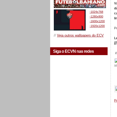
V
d
-1024x768
c
-1280x800
l
-1600x1200
-1920x1200
P
//
Veja outros wallpapers do ECV
L
/
Siga o ECVN nas redes
E
M
_
P