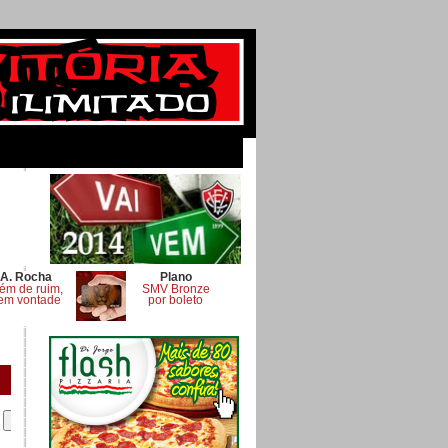
A. Rocha
Plano
ém de ruim,
SMV Bronze
em vontade
por boleto
.