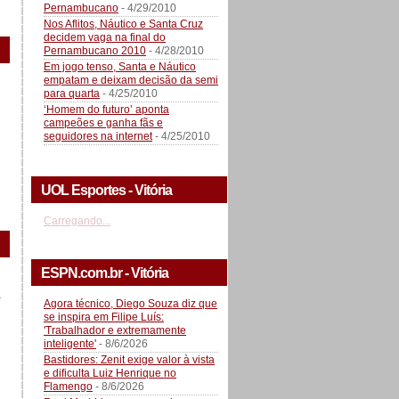
Pernambucano
- 4/29/2010
Nos Aflitos, Náutico e Santa Cruz
decidem vaga na final do
Pernambucano 2010
- 4/28/2010
Em jogo tenso, Santa e Náutico
empatam e deixam decisão da semi
para quarta
- 4/25/2010
‘Homem do futuro’ aponta
campeões e ganha fãs e
seguidores na internet
- 4/25/2010
UOL Esportes - Vitória
Carregando...
ESPN.com.br - Vitória
a
Agora técnico, Diego Souza diz que
se inspira em Filipe Luís:
'Trabalhador e extremamente
inteligente'
- 8/6/2026
Bastidores: Zenit exige valor à vista
e dificulta Luiz Henrique no
Flamengo
- 8/6/2026