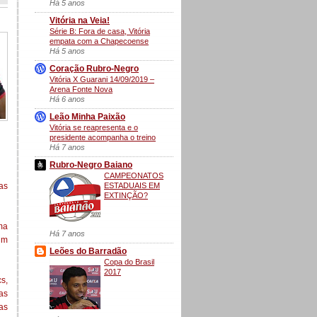
Há 5 anos
Vitória na Veia!
Série B: Fora de casa, Vitória
empata com a Chapecoense
Há 5 anos
Coração Rubro-Negro
Vitória X Guarani 14/09/2019 –
Arena Fonte Nova
Há 6 anos
Leão Minha Paixão
Vitória se reapresenta e o
presidente acompanha o treino
Há 7 anos
Rubro-Negro Baiano
CAMPEONATOS
ESTADUAIS EM
as
EXTINÇÃO?
ma
Há 7 anos
um
Leões do Barradão
Copa do Brasil
2017
s,
as
ias