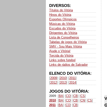
DIVERSOS:
Títulos do Vitória
Hinos do Vitória
Esportes Olímpicos
Músicas do Vitória
Escudos do Vitória
Dirigentes do Vitória
Lista de Conselheiros
Tabelas de jogos do Vitória
SMV - Sou Mais Vitória
Ajude o Vitória!
Torcida do Vitória
Links sobre futebol
Links de rádios de Salvador
ELENCO DO VITÓRIA:
[
2009
] [
2010
] [
2011
]
[
2012
] [
2013
] [
2014
]
JOGOS DO VITÓRIA:
2009
: [
BA
] [
CO
] [
CB
] [
CS
]
V
2010
: [
BA
] [
CO
] [
CB
] [
CN
] [
CS
]
G
2011
: [
BA
] [
CO
] [
CB
]