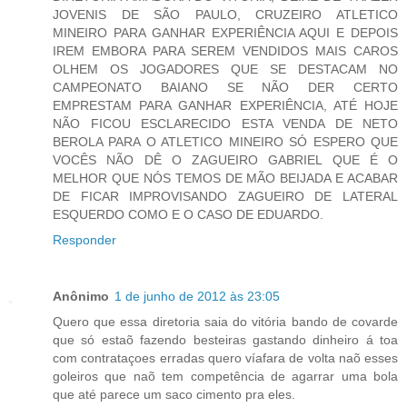
JOVENIS DE SÃO PAULO, CRUZEIRO ATLETICO
MINEIRO PARA GANHAR EXPERIÊNCIA AQUI E DEPOIS
IREM EMBORA PARA SEREM VENDIDOS MAIS CAROS
OLHEM OS JOGADORES QUE SE DESTACAM NO
CAMPEONATO BAIANO SE NÃO DER CERTO
EMPRESTAM PARA GANHAR EXPERIÊNCIA, ATÉ HOJE
NÃO FICOU ESCLARECIDO ESTA VENDA DE NETO
BEROLA PARA O ATLETICO MINEIRO SÓ ESPERO QUE
VOCÊS NÃO DÊ O ZAGUEIRO GABRIEL QUE É O
MELHOR QUE NÓS TEMOS DE MÃO BEIJADA E ACABAR
DE FICAR IMPROVISANDO ZAGUEIRO DE LATERAL
ESQUERDO COMO E O CASO DE EDUARDO.
Responder
Anônimo
1 de junho de 2012 às 23:05
Quero que essa diretoria saia do vitória bando de covarde
que só estaõ fazendo besteiras gastando dinheiro á toa
com contrataçoes erradas quero víafara de volta naõ esses
goleiros que naõ tem competência de agarrar uma bola
que até parece um saco cimento pra eles.