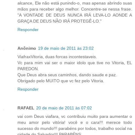
alcance, Ele não está punindo-o, mas apenas abrindo suas
mãos para receber algo melhor. Concentre-se nessa frase.
"A VONTADE DE DEUS NUNCA IRÁ LEVA-LO AONDE A
GRAÇA DE DEUS NÃO IRÁ PROTEGÊ-LO."
Responder
Anônimo
19 de maio de 2011 às 23:02
ViafraxVitoria, duas forcas incontestaveis.
Vc para mim vai ser o maior idolo que tive no Vitoria, EL
PAREDON.
Que Deus abra seus caminhos, dando saude e paz.
Obrigado pelo MUITO que vc fez pelo Vitoria.
Responder
RAFAEL
20 de maio de 2011 às 07:02
vai com Deus viafara, vc contribuiu muito para aumentar o
meu amor pelo vitória! você e o cara!!! merece todo
sucesso do mundo!!! parabéns por todos, trabalho social na
cidade do Salvador!!! PARABÉNS...