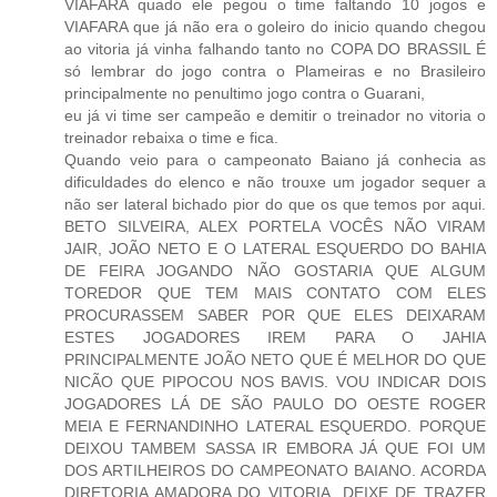
VIAFARA quado ele pegou o time faltando 10 jogos e
VIAFARA que já não era o goleiro do inicio quando chegou
ao vitoria já vinha falhando tanto no COPA DO BRASSIL É
só lembrar do jogo contra o Plameiras e no Brasileiro
principalmente no penultimo jogo contra o Guarani,
eu já vi time ser campeão e demitir o treinador no vitoria o
treinador rebaixa o time e fica.
Quando veio para o campeonato Baiano já conhecia as
dificuldades do elenco e não trouxe um jogador sequer a
não ser lateral bichado pior do que os que temos por aqui.
BETO SILVEIRA, ALEX PORTELA VOCÊS NÃO VIRAM
JAIR, JOÃO NETO E O LATERAL ESQUERDO DO BAHIA
DE FEIRA JOGANDO NÃO GOSTARIA QUE ALGUM
TOREDOR QUE TEM MAIS CONTATO COM ELES
PROCURASSEM SABER POR QUE ELES DEIXARAM
ESTES JOGADORES IREM PARA O JAHIA
PRINCIPALMENTE JOÃO NETO QUE É MELHOR DO QUE
NICÃO QUE PIPOCOU NOS BAVIS. VOU INDICAR DOIS
JOGADORES LÁ DE SÃO PAULO DO OESTE ROGER
MEIA E FERNANDINHO LATERAL ESQUERDO. PORQUE
DEIXOU TAMBEM SASSA IR EMBORA JÁ QUE FOI UM
DOS ARTILHEIROS DO CAMPEONATO BAIANO. ACORDA
DIRETORIA AMADORA DO VITORIA, DEIXE DE TRAZER