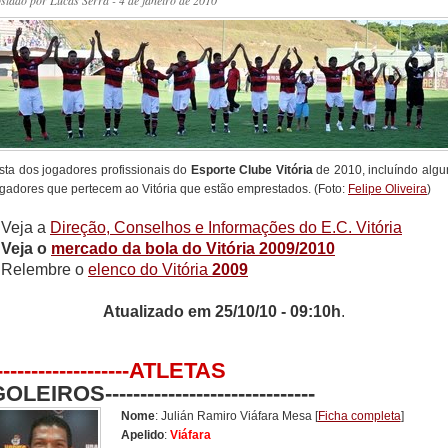
ostado por
Lucas Serra
- 4 de janeiro de 2010
ista dos jogadores profissionais do
Esporte Clube Vitória
de 2010, incluíndo algu
ogadores que pertecem ao Vitória que estão emprestados. (Foto:
Felipe Oliveira
)
/ Veja a
Direção, Conselhos e Informações do E.C. Vitória
/ Veja o
mercado da bola do Vitória 2009/2010
/ Relembre o
elenco do Vitória
2009
Atualizado em 25/10/10 - 09:10h
.
-------------------ATLETAS
OLEIROS------------------------------
Nome
: Julián Ramiro Viáfara Mesa
[
Ficha completa
]
Apelido
:
Viáfara