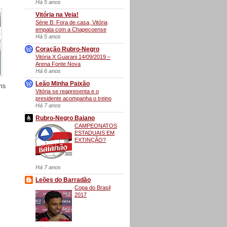
Há 5 anos
Vitória na Veia!
Série B: Fora de casa, Vitória
empata com a Chapecoense
Há 5 anos
Coração Rubro-Negro
Vitória X Guarani 14/09/2019 –
Arena Fonte Nova
Há 6 anos
Leão Minha Paixão
ns
Vitória se reapresenta e o
presidente acompanha o treino
Há 7 anos
Rubro-Negro Baiano
CAMPEONATOS
ESTADUAIS EM
EXTINÇÃO?
Há 7 anos
Leões do Barradão
Copa do Brasil
2017