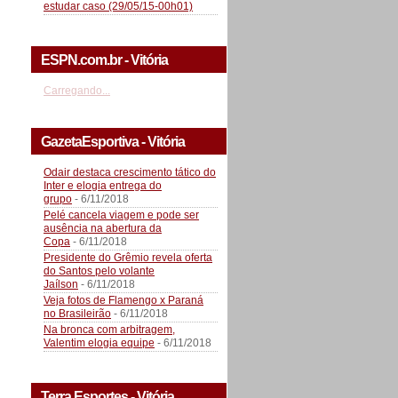
estudar caso (29/05/15-00h01)
ESPN.com.br - Vitória
Carregando...
GazetaEsportiva - Vitória
Odair destaca crescimento tático do
Inter e elogia entrega do
grupo
- 6/11/2018
Pelé cancela viagem e pode ser
ausência na abertura da
Copa
- 6/11/2018
Presidente do Grêmio revela oferta
do Santos pelo volante
Jaílson
- 6/11/2018
Veja fotos de Flamengo x Paraná
no Brasileirão
- 6/11/2018
Na bronca com arbitragem,
Valentim elogia equipe
- 6/11/2018
Terra Esportes - Vitória