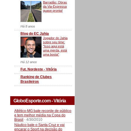
Barradão: Obras
da Via-Expressa
quase pronta!
Há 8 anos
Blog do EC Jahia
Jogador do Jahia
sobre seu time:
"Isso aqui está
uma merda, está
uma bosta"
Há 12 anos
Fut. Nordeste - Vitória
Ranking de Clubes
Brasileiros
GloboEsporte.com - Vitória
Atlético-MG bate recorde de público
e tem melhor média na Copa do
Brasil
- 4/30/2010
Náutico bate o Santa Cruz e vai
encarar o Sport na decisão do