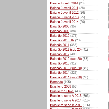
Baiano Infantil 2014
(20)
Baiano Juvenil 2011
(28)
Baiano Juvenil 2012
(26)
Baiano Juvenil 2013
(25)
Baiano Juvenil 2014
(20)
Baianão 2008
(35)
Baianão 2009
(88)
Baianão 2010
(176)
Baianão 2010 JR
(23)
Baianão 2011
(388)
Baianão 2011 (sub-20)
(41)
Baianão 2012
(498)
Baianão 2012 (sub-20)
(68)
Baianão 2013
(312)
Baianão 2013 (sub-20)
(49)
Baianão 2014
(227)
Baianão 2014 (sub-20)
(48)
Barradão
(195)
Brasileiro 2008
(56)
Brasileiro Sub-20
(43)
Brasileiro série A 2013
(693)
Brasileiro série A 2014
(615)
Brasileiro série B 2011
(926)