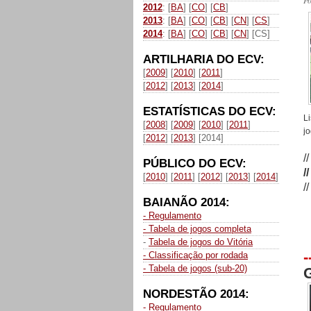
P
2012
: [
BA
] [
CO
] [
CB
]
2013
: [
BA
] [
CO
] [
CB
] [
CN
] [
CS
]
2014
: [
BA
] [
CO
] [
CB
] [
CN
] [CS]
ARTILHARIA DO ECV:
[
2009
] [
2010
] [
2011
]
[
2012
] [
2013
] [
2014
]
ESTATÍSTICAS DO ECV:
L
[
2008
] [
2009
] [
2010
] [
2011
]
j
[
2012
] [
2013
] [2014]
/
PÚBLICO DO ECV:
/
[
2010
] [
2011
] [
2012
] [
2013
] [
2014
]
/
BAIANÃO 2014:
- Regulamento
- Tabela de jogos completa
-
Tabela de jogos do Vitória
-
- Classificação por rodada
- Tabela de jogos (sub-20)
G
NORDESTÃO 2014:
- Regulamento