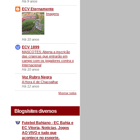
Há 9 anos
ECV Eternamente
Imagens
Há 10 anos
ECV 1899
MASCOTES: Aberta a inscrição
das crianças que entrarão em
campo com os jogadores contra o
Internacional
Há 10 anos
Voz Rubro Negra
A Hora é de Chacoalhar
Há 12 anos
Mostrar todos
Blogs/sites diversos
Futebol Bahiano - EC Bahia e
EC Vitoria, Noticias, Jogos
AO VIVO e tudo que
acontece no esporte.