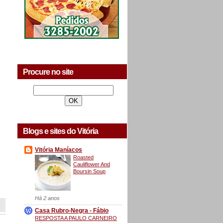
Procure no site
Blogs e sites do Vitória
Vitória Maníacos
Roasted
Cauliflower And
Boursin Soup
Há 2 anos
Casa Rubro-Negra - Fábio
RESPOSTA A PAULO CARNEIRO