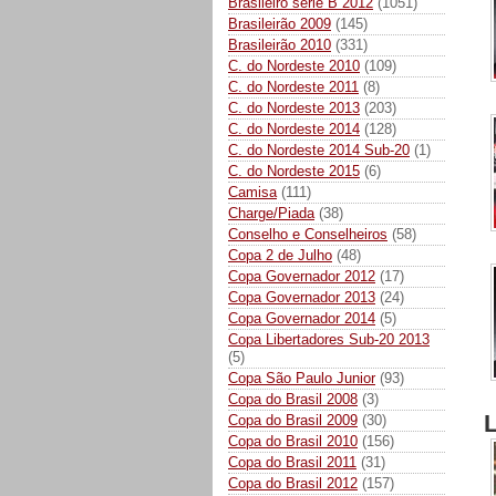
Brasileiro série B 2012
(1051)
Brasileirão 2009
(145)
Brasileirão 2010
(331)
C. do Nordeste 2010
(109)
C. do Nordeste 2011
(8)
C. do Nordeste 2013
(203)
C. do Nordeste 2014
(128)
C. do Nordeste 2014 Sub-20
(1)
C. do Nordeste 2015
(6)
Camisa
(111)
Charge/Piada
(38)
Conselho e Conselheiros
(58)
Copa 2 de Julho
(48)
Copa Governador 2012
(17)
Copa Governador 2013
(24)
Copa Governador 2014
(5)
Copa Libertadores Sub-20 2013
(5)
Copa São Paulo Junior
(93)
Copa do Brasil 2008
(3)
Copa do Brasil 2009
(30)
Copa do Brasil 2010
(156)
Copa do Brasil 2011
(31)
Copa do Brasil 2012
(157)