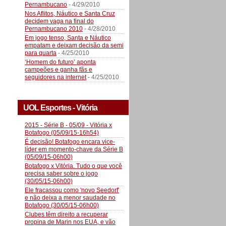
Pernambucano
- 4/29/2010
Nos Aflitos, Náutico e Santa Cruz
decidem vaga na final do
Pernambucano 2010
- 4/28/2010
Em jogo tenso, Santa e Náutico
empatam e deixam decisão da semi
para quarta
- 4/25/2010
‘Homem do futuro’ aponta
campeões e ganha fãs e
seguidores na internet
- 4/25/2010
UOL Esportes - Vitória
2015 - Série B - 05/09 - Vitória x
Botafogo (05/09/15-16h54)
É decisão! Botafogo encara vice-
líder em momento-chave da Série B
(05/09/15-06h00)
Botafogo x Vitória. Tudo o que você
precisa saber sobre o jogo
(30/05/15-06h00)
Ele fracassou como 'novo Seedorf'
e não deixa a menor saudade no
Botafogo (30/05/15-06h00)
Clubes têm direito a recuperar
propina de Marin nos EUA, e vão