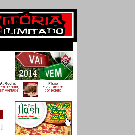
A. Rocha
Plano
ém de ruim,
SMV Bronze
em vontade
por boleto
.