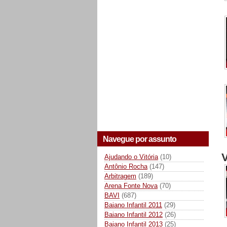
Navegue por assunto
V
Ajudando o Vitória
(10)
Antônio Rocha
(147)
Arbitragem
(189)
Arena Fonte Nova
(70)
BAVI
(687)
Baiano Infantil 2011
(29)
Baiano Infantil 2012
(26)
Baiano Infantil 2013
(25)