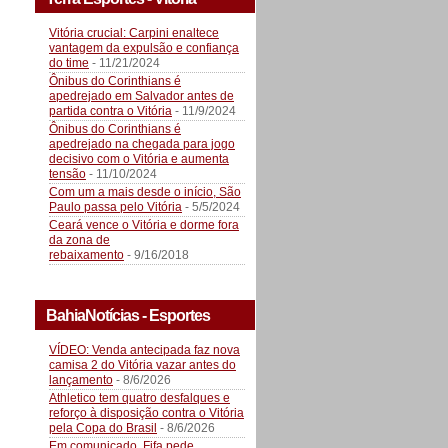
Vitória crucial: Carpini enaltece
vantagem da expulsão e confiança
do time
- 11/21/2024
Ônibus do Corinthians é
apedrejado em Salvador antes de
partida contra o Vitória
- 11/9/2024
Ônibus do Corinthians é
apedrejado na chegada para jogo
decisivo com o Vitória e aumenta
tensão
- 11/10/2024
Com um a mais desde o início, São
Paulo passa pelo Vitória
- 5/5/2024
Ceará vence o Vitória e dorme fora
da zona de
rebaixamento
- 9/16/2018
BahiaNotícias - Esportes
VÍDEO: Venda antecipada faz nova
camisa 2 do Vitória vazar antes do
lançamento
- 8/6/2026
Athletico tem quatro desfalques e
reforço à disposição contra o Vitória
pela Copa do Brasil
- 8/6/2026
Em comunicado, Fifa pede