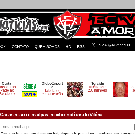
OOK
CONTATO
QUEM SOMOS
HD
RSS
Curta!
GloboEsport
Torcida
Nossa Fan
e
Vitória tem
Al
Page no
2,6 milhões
s
Tabela de
Facebook
classificação
Cadastre seu e-mail para receber notícias do Vitória
Você receberá um e-mail com um link, clique nele para ativar e confirmar sua inscrição