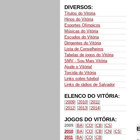
DIVERSOS:
Títulos do Vitória
Hinos do Vitória
Esportes Olímpicos
Músicas do Vitória
Escudos do Vitória
Dirigentes do Vitória
Lista de Conselheiros
Tabelas de jogos do Vitória
SMV - Sou Mais Vitória
Ajude o Vitória!
Torcida do Vitória
Links sobre futebol
Links de rádios de Salvador
ELENCO DO VITÓRIA:
[
2009
] [
2010
] [
2011
]
[
2012
] [
2013
] [
2014
]
JOGOS DO VITÓRIA:
2009
: [
BA
] [
CO
] [
CB
] [
CS
]
E
2010
: [
BA
] [
CO
] [
CB
] [
CN
] [
CS
]
2011
: [
BA
] [
CO
] [
CB
]