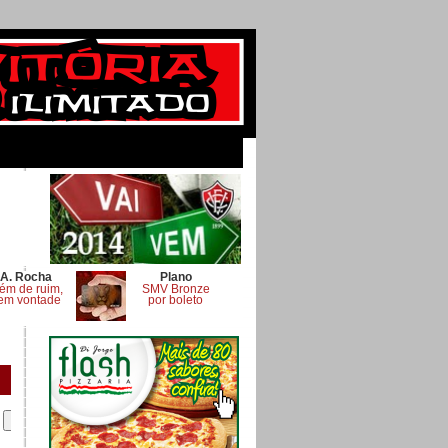
A. Rocha
Plano
ém de ruim,
SMV Bronze
em vontade
por boleto
.