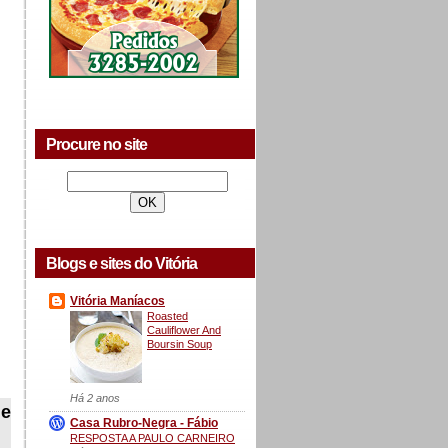
Procure no site
Blogs e sites do Vitória
Vitória Maníacos
Roasted
Cauliflower And
Boursin Soup
Há 2 anos
de
Casa Rubro-Negra - Fábio
RESPOSTA A PAULO CARNEIRO