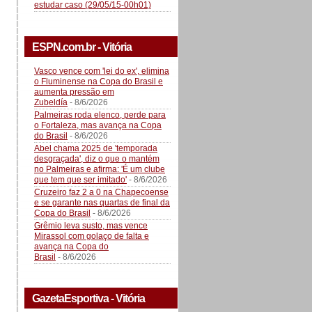
estudar caso (29/05/15-00h01)
ESPN.com.br - Vitória
Vasco vence com 'lei do ex', elimina
o Fluminense na Copa do Brasil e
aumenta pressão em
Zubeldía
- 8/6/2026
Palmeiras roda elenco, perde para
o Fortaleza, mas avança na Copa
do Brasil
- 8/6/2026
Abel chama 2025 de 'temporada
desgraçada', diz o que o mantém
no Palmeiras e afirma: 'É um clube
que tem que ser imitado'
- 8/6/2026
Cruzeiro faz 2 a 0 na Chapecoense
e se garante nas quartas de final da
Copa do Brasil
- 8/6/2026
Grêmio leva susto, mas vence
Mirassol com golaço de falta e
avança na Copa do
Brasil
- 8/6/2026
GazetaEsportiva - Vitória