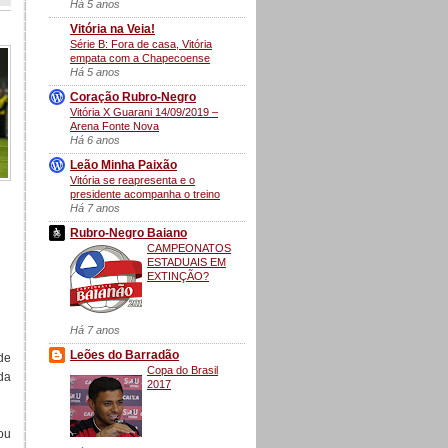
Há 5 anos
Vitória na Veia!
Série B: Fora de casa, Vitória
empata com a Chapecoense
Há 5 anos
Coração Rubro-Negro
Vitória X Guarani 14/09/2019 –
Arena Fonte Nova
Há 6 anos
Leão Minha Paixão
Vitória se reapresenta e o
presidente acompanha o treino
Há 7 anos
Rubro-Negro Baiano
CAMPEONATOS
ESTADUAIS EM
EXTINÇÃO?
Há 7 anos
Leões do Barradão
de
Copa do Brasil
da
2017
ou