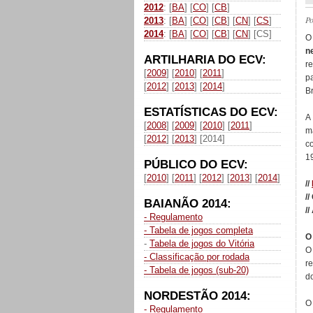
2012
: [
BA
] [
CO
] [
CB
]
P
2013
: [
BA
] [
CO
] [
CB
] [
CN
] [
CS
]
2014
: [
BA
] [
CO
] [
CB
] [
CN
] [CS]
n
ARTILHARIA DO ECV:
r
[
2009
] [
2010
] [
2011
]
p
[
2012
] [
2013
] [
2014
]
Br
ESTATÍSTICAS DO ECV:
A
[
2008
] [
2009
] [
2010
] [
2011
]
m
[
2012
] [
2013
] [2014]
c
1
PÚBLICO DO ECV:
[
2010
] [
2011
] [
2012
] [
2013
] [
2014
]
//
//
BAIANÃO 2014:
//
- Regulamento
- Tabela de jogos completa
O
-
Tabela de jogos do Vitória
O
- Classificação por rodada
r
- Tabela de jogos (sub-20)
d
NORDESTÃO 2014:
O
- Regulamento