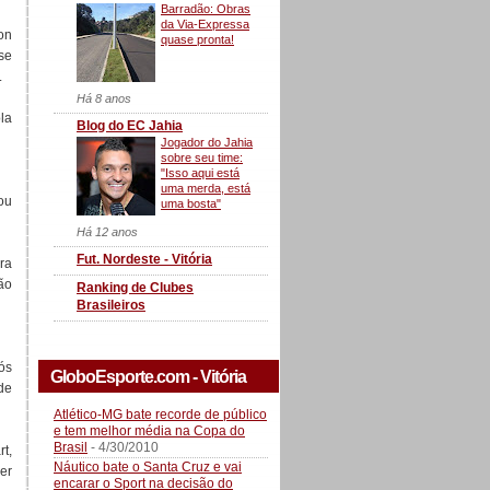
Barradão: Obras
da Via-Expressa
on
quase pronta!
se
.
Há 8 anos
la
Blog do EC Jahia
Jogador do Jahia
sobre seu time:
"Isso aqui está
uma merda, está
ou
uma bosta"
Há 12 anos
Fut. Nordeste - Vitória
ra
ão
Ranking de Clubes
Brasileiros
ós
GloboEsporte.com - Vitória
de
Atlético-MG bate recorde de público
e tem melhor média na Copa do
Brasil
- 4/30/2010
t,
Náutico bate o Santa Cruz e vai
er
encarar o Sport na decisão do