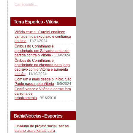
Carregando...
Terra Esportes - Vitória
Vitória crucial: Carpini enaltece
vantagem da expulsão e confiança
do time
- 11/21/2024
Ônibus do Corinthians é
apedrejado em Salvador antes de
partida contra o Vitória
- 11/9/2024
Ônibus do Corinthians é
apedrejado na chegada para jogo
decisivo com o Vitória e aumenta
tensão
- 11/10/2024
Com um a mais desde o início, São
Paulo passa pelo Vitória
- 5/5/2024
Ceará vence o Vitória e dorme fora
da zona de
rebaixamento
- 9/16/2018
BahiaNotícias - Esportes
Ex-aluno de projeto social, sensei
baiano usa o karatê para