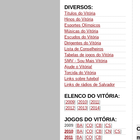
DIVERSOS:
Títulos do Vitória
Hinos do Vitória
Esportes Olímpicos
Músicas do Vitória
Escudos do Vitória
Dirigentes do Vitória
Lista de Conselheiros
Tabelas de jogos do Vitória
SMV - Sou Mais Vitória
Ajude o Vitória!
Torcida do Vitória
Links sobre futebol
Links de rádios de Salvador
ELENCO DO VITÓRIA:
[
2009
] [
2010
] [
2011
]
[
2012
] [
2013
] [
2014
]
JOGOS DO VITÓRIA:
2009
: [
BA
] [
CO
] [
CB
] [
CS
]
C
2010
: [
BA
] [
CO
] [
CB
] [
CN
] [
CS
]
m
2011
: [
BA
] [
CO
] [
CB
]