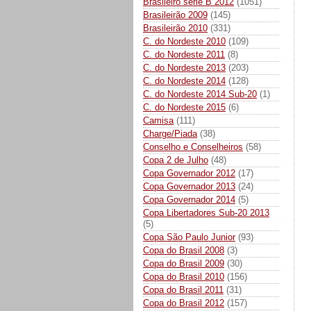
Brasileiro série B 2012
(1051)
Brasileirão 2009
(145)
Brasileirão 2010
(331)
C. do Nordeste 2010
(109)
C. do Nordeste 2011
(8)
C. do Nordeste 2013
(203)
C. do Nordeste 2014
(128)
C. do Nordeste 2014 Sub-20
(1)
C. do Nordeste 2015
(6)
Camisa
(111)
Charge/Piada
(38)
Conselho e Conselheiros
(58)
Copa 2 de Julho
(48)
Copa Governador 2012
(17)
Copa Governador 2013
(24)
Copa Governador 2014
(5)
Copa Libertadores Sub-20 2013
(5)
Copa São Paulo Junior
(93)
Copa do Brasil 2008
(3)
Copa do Brasil 2009
(30)
Copa do Brasil 2010
(156)
Copa do Brasil 2011
(31)
Copa do Brasil 2012
(157)