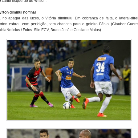
o canto esquerdo de Wilson.
yrton diminui no final
á no apagar das luzes, o Vitória diminuiu. Em cobrança de falta, o lateral-direi
yrton cobrou com perfeição, sem chances para o goleiro Fábio. (Glauber Guerra
hiaNotícias / Fotos: Site ECV, Bruno José e Cristiane Matos)