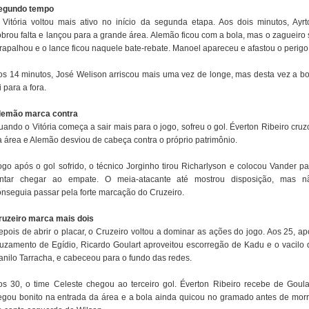
egundo tempo
 Vitória voltou mais ativo no início da segunda etapa. Aos dois minutos, Ayrt
obrou falta e lançou para a grande área. Alemão ficou com a bola, mas o zagueiro 
trapalhou e o lance ficou naquele bate-rebate. Manoel apareceu e afastou o perigo
os 14 minutos, José Welison arriscou mais uma vez de longe, mas desta vez a bo
i para a fora.
lemão marca contra
uando o Vitória começa a sair mais para o jogo, sofreu o gol. Éverton Ribeiro cruz
a área e Alemão desviou de cabeça contra o próprio patrimônio.
ogo após o gol sofrido, o técnico Jorginho tirou Richarlyson e colocou Vander pa
entar chegar ao empate. O meia-atacante até mostrou disposição, mas n
onseguia passar pela forte marcação do Cruzeiro.
ruzeiro marca mais dois
epois de abrir o placar, o Cruzeiro voltou a dominar as ações do jogo. Aos 25, ap
ruzamento de Egídio, Ricardo Goulart aproveitou escorregão de Kadu e o vacilo 
anilo Tarracha, e cabeceou para o fundo das redes.
os 30, o time Celeste chegou ao terceiro gol. Éverton Ribeiro recebe de Goular
egou bonito na entrada da área e a bola ainda quicou no gramado antes de morr