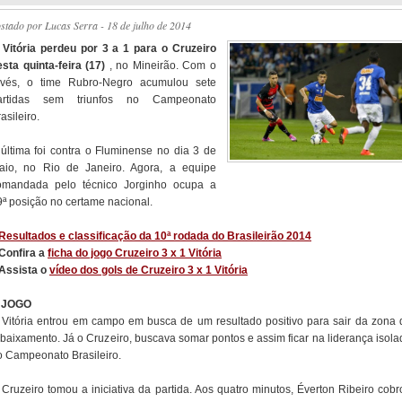
ostado por
Lucas Serra
- 18 de julho de 2014
O
Vitória perdeu por 3 a 1 para o Cruzeiro
esta quinta-feira (17)
, no Mineirão. Com o
evés, o time Rubro-Negro acumulou sete
artidas sem triunfos no Campeonato
asileiro.
 última foi contra o Fluminense no dia 3 de
aio, no Rio de Janeiro. Agora, a equipe
omandada pelo técnico Jorginho ocupa a
9ª posição no certame nacional.
Resultados e classificação da 10ª rodada do Brasileirão 2014
 Confira a
ficha do jogo Cruzeiro 3 x 1 Vitória
 Assista o
vídeo dos gols de Cruzeiro 3 x 1 Vitória
 JOGO
 Vitória entrou em campo em busca de um resultado positivo para sair da zona 
ebaixamento. Já o Cruzeiro, buscava somar pontos e assim ficar na liderança isola
o Campeonato Brasileiro.
 Cruzeiro tomou a iniciativa da partida. Aos quatro minutos, Éverton Ribeiro cobr