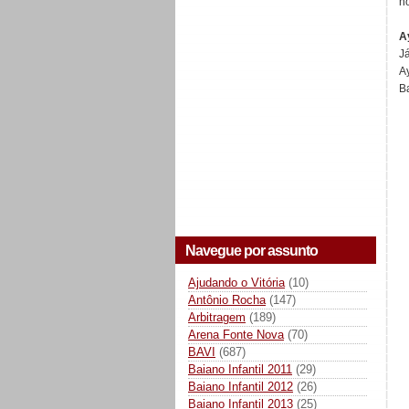
n
A
J
A
Ba
Navegue por assunto
Ajudando o Vitória
(10)
Antônio Rocha
(147)
Arbitragem
(189)
Arena Fonte Nova
(70)
BAVI
(687)
Baiano Infantil 2011
(29)
Baiano Infantil 2012
(26)
Baiano Infantil 2013
(25)