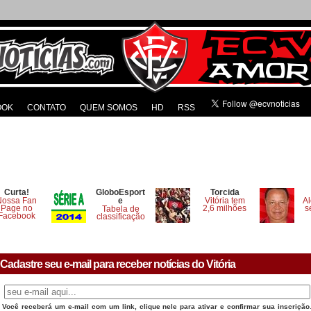
OOK
CONTATO
QUEM SOMOS
HD
RSS
Curta!
GloboEsport
Torcida
Nossa Fan
e
Vitória tem
Al
Page no
2,6 milhões
s
Tabela de
Facebook
classificação
Cadastre seu e-mail para receber notícias do Vitória
Você receberá um e-mail com um link, clique nele para ativar e confirmar sua inscrição