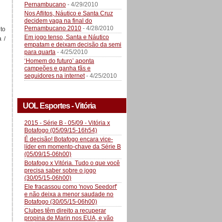
Pernambucano
- 4/29/2010
Nos Aflitos, Náutico e Santa Cruz
decidem vaga na final do
Pernambucano 2010
- 4/28/2010
to
Em jogo tenso, Santa e Náutico
 /
empatam e deixam decisão da semi
para quarta
- 4/25/2010
‘Homem do futuro’ aponta
campeões e ganha fãs e
seguidores na internet
- 4/25/2010
UOL Esportes - Vitória
2015 - Série B - 05/09 - Vitória x
Botafogo (05/09/15-16h54)
É decisão! Botafogo encara vice-
líder em momento-chave da Série B
(05/09/15-06h00)
Botafogo x Vitória. Tudo o que você
precisa saber sobre o jogo
(30/05/15-06h00)
Ele fracassou como 'novo Seedorf'
e não deixa a menor saudade no
Botafogo (30/05/15-06h00)
Clubes têm direito a recuperar
propina de Marin nos EUA, e vão