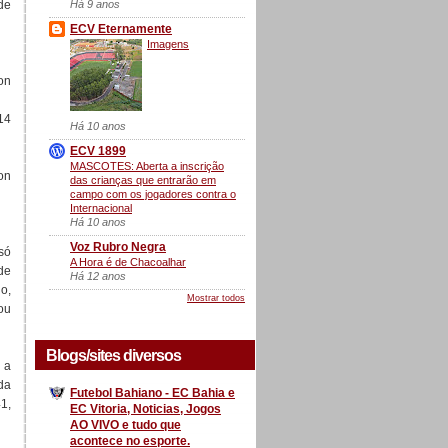
Há 9 anos
de
ECV Eternamente
Imagens
on
14
Há 10 anos
ECV 1899
MASCOTES: Aberta a inscrição
on
das crianças que entrarão em
campo com os jogadores contra o
Internacional
Há 10 anos
Voz Rubro Negra
só
A Hora é de Chacoalhar
de
Há 12 anos
o,
Mostrar todos
ou
Blogs/sites diversos
 a
da
Futebol Bahiano - EC Bahia e
1,
EC Vitoria, Noticias, Jogos
AO VIVO e tudo que
acontece no esporte.