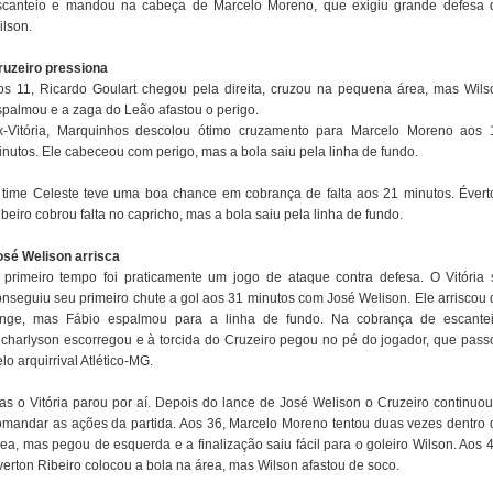
scanteio e mandou na cabeça de Marcelo Moreno, que exigiu grande defesa 
ilson.
ruzeiro pressiona
os 11, Ricardo Goulart chegou pela direita, cruzou na pequena área, mas Wils
spalmou e a zaga do Leão afastou o perigo.
x-Vitória, Marquinhos descolou ótimo cruzamento para Marcelo Moreno aos 
inutos. Ele cabeceou com perigo, mas a bola saiu pela linha de fundo.
 time Celeste teve uma boa chance em cobrança de falta aos 21 minutos. Évert
beiro cobrou falta no capricho, mas a bola saiu pela linha de fundo.
osé Welison arrisca
 primeiro tempo foi praticamente um jogo de ataque contra defesa. O Vitória 
onseguiu seu primeiro chute a gol aos 31 minutos com José Welison. Ele arriscou 
onge, mas Fábio espalmou para a linha de fundo. Na cobrança de escantei
icharlyson escorregou e à torcida do Cruzeiro pegou no pé do jogador, que pass
lo arquirrival Atlético-MG.
as o Vitória parou por aí. Depois do lance de José Welison o Cruzeiro continuou
omandar as ações da partida. Aos 36, Marcelo Moreno tentou duas vezes dentro 
rea, mas pegou de esquerda e a finalização saiu fácil para o goleiro Wilson. Aos 4
verton Ribeiro colocou a bola na área, mas Wilson afastou de soco.