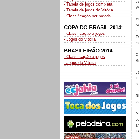
e
- Tabela de jogos completa
W
-
Tabela de jogos do Vitória
-
Classificação por rodada
C
A
COPA DO BRASIL 2014:
e
- Classificação e jogos
E
- Jogos do Vitória
m
BRASILEIRÃO 2014:
O
- Classificação e jogos
Ri
- Jogos do Vitória
J
O
c
l
R
pe
M
c
á
É