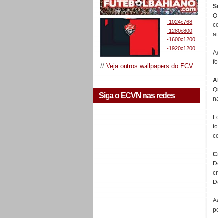
S
O
-1024x768
c
-1280x800
a
-1600x1200
-1920x1200
A
fo
//
Veja outros wallpapers do ECV
A
Q
Siga o ECVN nas redes
n
L
t
c
C
D
c
D
A
p