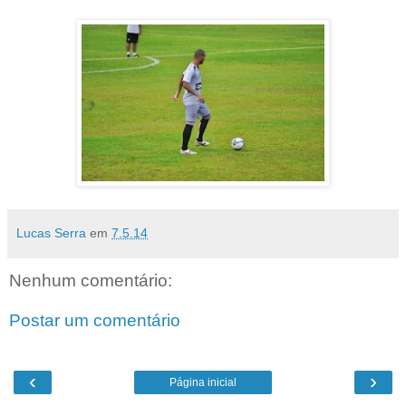
Lucas Serra
em
7.5.14
Nenhum comentário:
Postar um comentário
‹
›
Página inicial