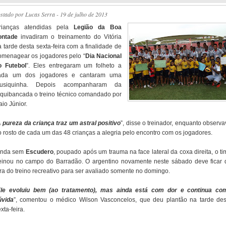
ostado por
Lucas Serra
- 19 de julho de 2013
rianças atendidas pela
Legião da Boa
ontade
invadiram o treinamento do Vitória
 tarde desta sexta-feira com a finalidade de
omenagear os jogadores pelo “
Dia Nacional
o Futebol
”. Eles entregaram um folheto a
ada um dos jogadores e cantaram uma
usiquinha. Depois acompanharam da
rquibancada o treino técnico comandado por
io Júnior.
 pureza da criança traz um astral positivo
”, disse o treinador, enquanto observ
o rosto de cada um das 48 crianças a alegria pelo encontro com os jogadores.
inda sem
Escudero
, poupado após um trauma na face lateral da coxa direita, o ti
reinou no campo do Barradão. O argentino novamente neste sábado deve ficar 
ora do treino recreativo para ser avaliado somente no domingo.
le evoluiu bem (ao tratamento), mas ainda está com dor e continua co
úvida
”, comentou o médico Wilson Vasconcelos, que deu plantão na tarde des
xta-feira.