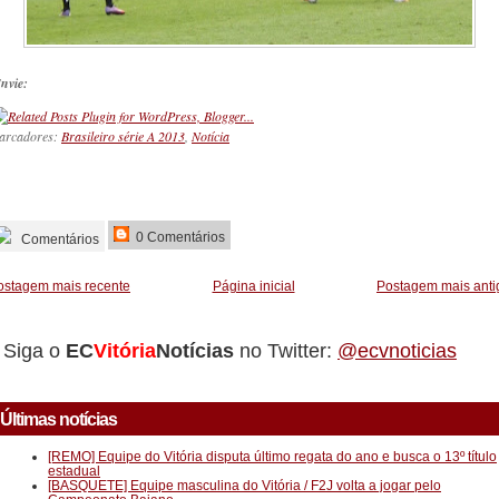
nvie:
arcadores:
Brasileiro série A 2013
,
Notícia
_________
0 Comentários
Comentários
ostagem mais recente
Página inicial
Postagem mais anti
Siga o
EC
Vitória
Notícias
no Twitter:
@ecvnoticias
Últimas notícias
[REMO] Equipe do Vitória disputa último regata do ano e busca o 13º título
estadual
[BASQUETE] Equipe masculina do Vitória / F2J volta a jogar pelo