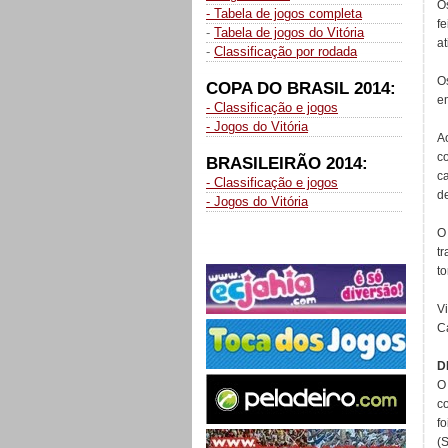
O
- Tabela de jogos completa
f
-
Tabela de jogos do Vitória
at
-
Classificação por rodada
O
COPA DO BRASIL 2014:
e
- Classificação e jogos
- Jogos do Vitória
A
c
BRASILEIRÃO 2014:
c
- Classificação e jogos
d
- Jogos do Vitória
t
t
V
C
D
c
fo
(