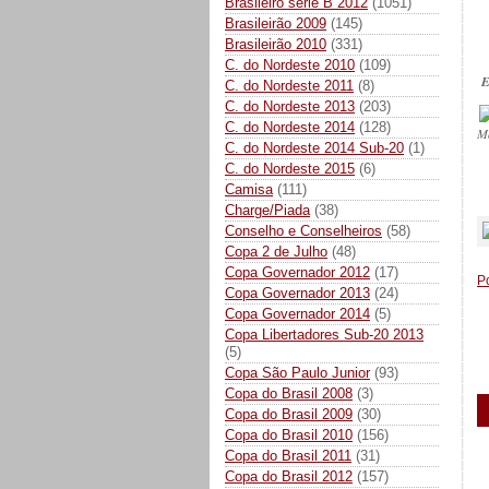
Brasileiro série B 2012
(1051)
Brasileirão 2009
(145)
Brasileirão 2010
(331)
C. do Nordeste 2010
(109)
E
C. do Nordeste 2011
(8)
C. do Nordeste 2013
(203)
C. do Nordeste 2014
(128)
M
C. do Nordeste 2014 Sub-20
(1)
C. do Nordeste 2015
(6)
Camisa
(111)
_
Charge/Piada
(38)
Conselho e Conselheiros
(58)
Copa 2 de Julho
(48)
Copa Governador 2012
(17)
P
Copa Governador 2013
(24)
Copa Governador 2014
(5)
Copa Libertadores Sub-20 2013
(5)
Copa São Paulo Junior
(93)
Copa do Brasil 2008
(3)
Copa do Brasil 2009
(30)
Copa do Brasil 2010
(156)
Copa do Brasil 2011
(31)
Copa do Brasil 2012
(157)