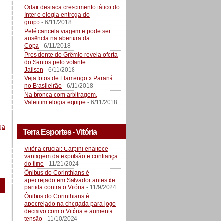
Odair destaca crescimento tático do
Inter e elogia entrega do
grupo
- 6/11/2018
Pelé cancela viagem e pode ser
ausência na abertura da
Copa
- 6/11/2018
Presidente do Grêmio revela oferta
do Santos pelo volante
Jaílson
- 6/11/2018
Veja fotos de Flamengo x Paraná
no Brasileirão
- 6/11/2018
Na bronca com arbitragem,
Valentim elogia equipe
- 6/11/2018
ga
Terra Esportes - Vitória
Vitória crucial: Carpini enaltece
vantagem da expulsão e confiança
do time
- 11/21/2024
Ônibus do Corinthians é
apedrejado em Salvador antes de
partida contra o Vitória
- 11/9/2024
Ônibus do Corinthians é
apedrejado na chegada para jogo
decisivo com o Vitória e aumenta
tensão
- 11/10/2024