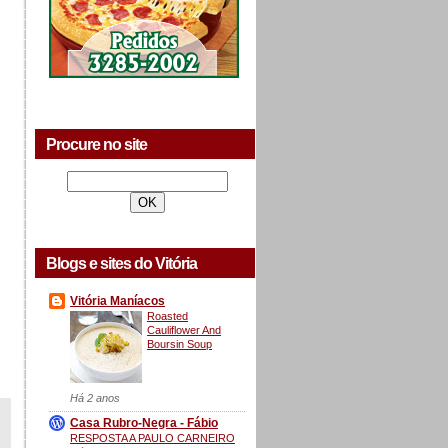
Procure no site
Blogs e sites do Vitória
Vitória Maníacos
Roasted
Cauliflower And
Boursin Soup
Há 2 anos
Casa Rubro-Negra - Fábio
RESPOSTA A PAULO CARNEIRO