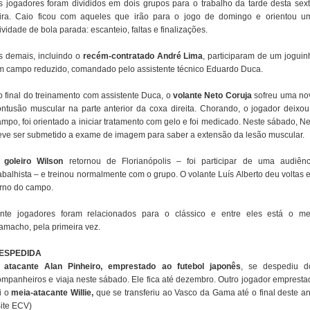
s jogadores foram divididos em dois grupos para o trabalho da tarde desta sext
eira. Caio ficou com aqueles que irão para o jogo de domingo e orientou u
ividade de bola parada: escanteio, faltas e finalizações.
s demais, incluindo o
recém-contratado André Lima
, participaram de um joguin
m campo reduzido, comandado pelo assistente técnico Eduardo Duca.
o final do treinamento com assistente Duca, o
volante Neto Coruja
sofreu uma no
ontusão muscular na parte anterior da coxa direita. Chorando, o jogador deixou
ampo, foi orientado a iniciar tratamento com gelo e foi medicado. Neste sábado, Ne
eve ser submetido a exame de imagem para saber a extensão da lesão muscular.
O
goleiro Wilson
retornou de Florianópolis – foi participar de uma audiênc
rabalhista – e treinou normalmente com o grupo. O volante Luís Alberto deu voltas 
orno do campo.
inte jogadores foram relacionados para o clássico e entre eles está o me
amacho, pela primeira vez.
ESPEDIDA
O
atacante Alan Pinheiro, emprestado ao futebol japonês
, se despediu d
ompanheiros e viaja neste sábado. Ele fica até dezembro. Outro jogador empresta
i o
meia-atacante Willie,
que se transferiu ao Vasco da Gama até o final deste an
Site ECV)