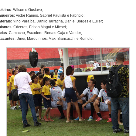
oleiros
: Wilson e Gustavo;
agueiros
: Victor Ramos, Gabriel Paulista e Fabrício;
aterais
: Nino Paraíba, Danilo Tarracha, Daniel Borges e Euller;
olantes
: Cáceres, Edson Magal e Michel;
eias
: Camacho, Escudero, Renato Cajá e Vander;
tacantes
: Dinei, Marquinhos, Maxi Biancucchi e Rômulo.