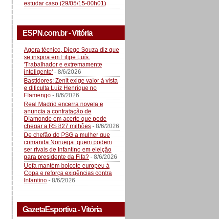
estudar caso (29/05/15-00h01)
ESPN.com.br - Vitória
Agora técnico, Diego Souza diz que
se inspira em Filipe Luís:
'Trabalhador e extremamente
inteligente'
- 8/6/2026
Bastidores: Zenit exige valor à vista
e dificulta Luiz Henrique no
Flamengo
- 8/6/2026
Real Madrid encerra novela e
anuncia a contratação de
Diamonde em acerto que pode
chegar a R$ 827 milhões
- 8/6/2026
De chefão do PSG a mulher que
comanda Noruega: quem podem
ser rivais de Infantino em eleição
para presidente da Fifa?
- 8/6/2026
Uefa mantém boicote europeu à
Copa e reforça exigências contra
Infantino
- 8/6/2026
GazetaEsportiva - Vitória