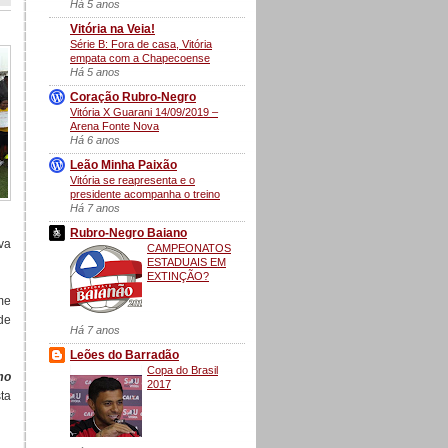
Há 5 anos
Vitória na Veia!
Série B: Fora de casa, Vitória
empata com a Chapecoense
Há 5 anos
Coração Rubro-Negro
Vitória X Guarani 14/09/2019 –
Arena Fonte Nova
Há 6 anos
Leão Minha Paixão
Vitória se reapresenta e o
presidente acompanha o treino
Há 7 anos
Rubro-Negro Baiano
ava
CAMPEONATOS
ESTADUAIS EM
EXTINÇÃO?
me
de
Há 7 anos
Leões do Barradão
Copa do Brasil
mo
2017
ta