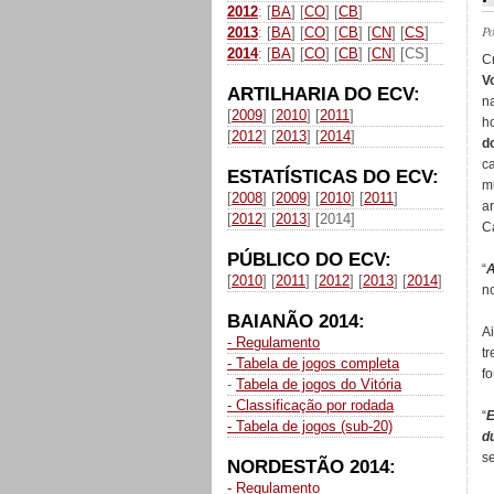
2012
: [
BA
] [
CO
] [
CB
]
P
2013
: [
BA
] [
CO
] [
CB
] [
CN
] [
CS
]
2014
: [
BA
] [
CO
] [
CB
] [
CN
] [CS]
C
V
ARTILHARIA DO ECV:
na
[
2009
] [
2010
] [
2011
]
h
[
2012
] [
2013
] [
2014
]
d
c
ESTATÍSTICAS DO ECV:
m
[
2008
] [
2009
] [
2010
] [
2011
]
a
[
2012
] [
2013
] [2014]
Ca
PÚBLICO DO ECV:
“
A
[
2010
] [
2011
] [
2012
] [
2013
] [
2014
]
n
BAIANÃO 2014:
A
- Regulamento
t
- Tabela de jogos completa
f
-
Tabela de jogos do Vitória
- Classificação por rodada
“
E
- Tabela de jogos (sub-20)
d
se
NORDESTÃO 2014:
- Regulamento