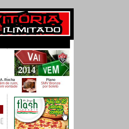
A. Rocha
Plano
ém de ruim,
SMV Bronze
em vontade
por boleto
.