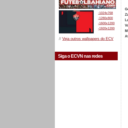
G
-1024x768
Z
-1280x800
L
-1600x1200
V
-1920x1200
M
A
//
Veja outros wallpapers do ECV
Siga o ECVN nas redes