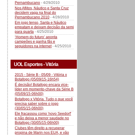
Pernambucano
- 4/29/2010
Nos Aflitos, Náutico e Santa Cruz
decidem vaga na final do
Pernambucano 2010
- 4/28/2010
Em jogo tenso, Santa e Náutico
empatam e deixam decisão da semi
para quarta
- 4/25/2010
‘Homem do futuro’ aponta
campeões e ganha fãs e
seguidores na internet
- 4/25/2010
UOL Esportes - Vitória
2015 - Série B - 05/09 - Vitória x
Botafogo (05/09/15-16h54)
É decisão! Botafogo encara vice-
líder em momento-chave da Série B
(05/09/15-06h00)
Botafogo x Vitória. Tudo o que você
precisa saber sobre o jogo
(30/05/15-06h00)
Ele fracassou como 'novo Seedorf'
e não deixa a menor saudade no
Botafogo (30/05/15-06h00)
Clubes têm direito a recuperar
propina de Marin nos EUA, e vão