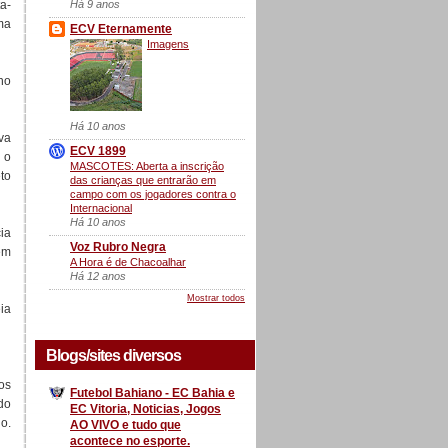
Há 9 anos
a-
ma
ECV Eternamente
Imagens
ho
Há 10 anos
va
ECV 1899
 o
MASCOTES: Aberta a inscrição
to
das crianças que entrarão em
campo com os jogadores contra o
Internacional
Há 10 anos
ia
Voz Rubro Negra
em
A Hora é de Chacoalhar
Há 12 anos
Mostrar todos
ia
Blogs/sites diversos
os
Futebol Bahiano - EC Bahia e
do
EC Vitoria, Noticias, Jogos
o.
AO VIVO e tudo que
acontece no esporte.