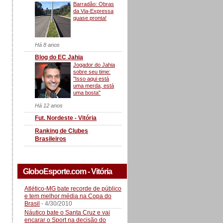
Barradão: Obras
da Via-Expressa
quase pronta!
Há 8 anos
Blog do EC Jahia
Jogador do Jahia
sobre seu time:
"Isso aqui está
uma merda, está
uma bosta"
Há 12 anos
Fut. Nordeste - Vitória
Ranking de Clubes
Brasileiros
GloboEsporte.com - Vitória
Atlético-MG bate recorde de público
e tem melhor média na Copa do
Brasil
- 4/30/2010
Náutico bate o Santa Cruz e vai
encarar o Sport na decisão do