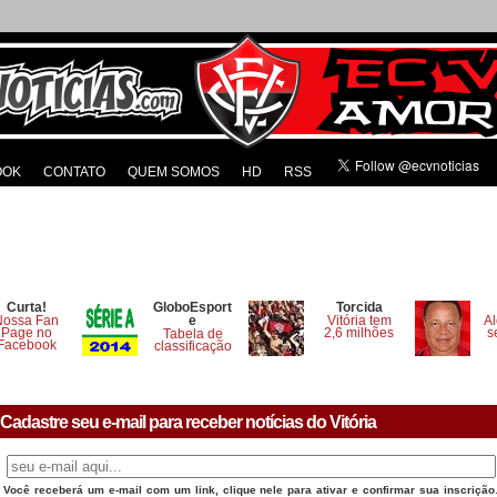
OOK
CONTATO
QUEM SOMOS
HD
RSS
Curta!
GloboEsport
Torcida
Nossa Fan
e
Vitória tem
Al
Page no
2,6 milhões
s
Tabela de
Facebook
classificação
Cadastre seu e-mail para receber notícias do Vitória
Você receberá um e-mail com um link, clique nele para ativar e confirmar sua inscrição