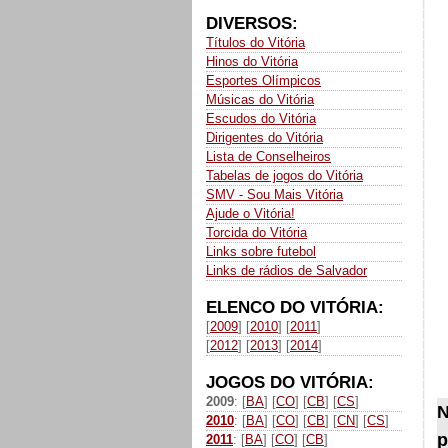
DIVERSOS:
Títulos do Vitória
Hinos do Vitória
Esportes Olímpicos
Músicas do Vitória
Escudos do Vitória
Dirigentes do Vitória
Lista de Conselheiros
Tabelas de jogos do Vitória
SMV - Sou Mais Vitória
Ajude o Vitória!
Torcida do Vitória
Links sobre futebol
Links de rádios de Salvador
ELENCO DO VITÓRIA:
[
2009
] [
2010
] [
2011
]
[
2012
] [
2013
] [
2014
]
JOGOS DO VITÓRIA:
2009
: [
BA
] [
CO
] [
CB
] [
CS
]
N
2010
: [
BA
] [
CO
] [
CB
] [
CN
] [
CS
]
p
2011
: [
BA
] [
CO
] [
CB
]