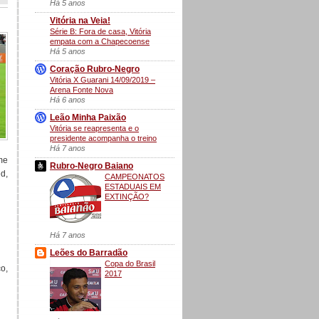
Há 5 anos
Vitória na Veia!
Série B: Fora de casa, Vitória
empata com a Chapecoense
Há 5 anos
Coração Rubro-Negro
Vitória X Guarani 14/09/2019 –
Arena Fonte Nova
Há 6 anos
Leão Minha Paixão
Vitória se reapresenta e o
presidente acompanha o treino
Há 7 anos
me
Rubro-Negro Baiano
d,
CAMPEONATOS
ESTADUAIS EM
EXTINÇÃO?
Há 7 anos
Leões do Barradão
Copa do Brasil
o,
2017