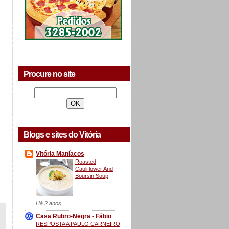
Procure no site
Blogs e sites do Vitória
Vitória Maníacos
Roasted
Cauliflower And
Boursin Soup
Há 2 anos
Casa Rubro-Negra - Fábio
RESPOSTA A PAULO CARNEIRO