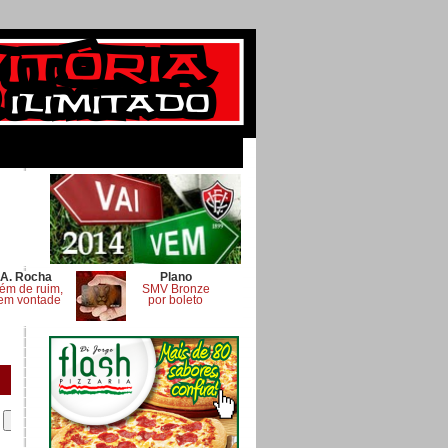
A. Rocha
Plano
ém de ruim,
SMV Bronze
em vontade
por boleto
.