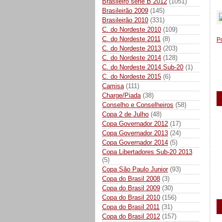
Brasileiro série B 2012
(1051)
_
Brasileirão 2009
(145)
Brasileirão 2010
(331)
C. do Nordeste 2010
(109)
C. do Nordeste 2011
(8)
P
C. do Nordeste 2013
(203)
C. do Nordeste 2014
(128)
C. do Nordeste 2014 Sub-20
(1)
C. do Nordeste 2015
(6)
Camisa
(111)
Charge/Piada
(38)
Conselho e Conselheiros
(58)
Copa 2 de Julho
(48)
Copa Governador 2012
(17)
Copa Governador 2013
(24)
Copa Governador 2014
(5)
Copa Libertadores Sub-20 2013
(5)
Copa São Paulo Junior
(93)
Copa do Brasil 2008
(3)
Copa do Brasil 2009
(30)
Copa do Brasil 2010
(156)
Copa do Brasil 2011
(31)
Copa do Brasil 2012
(157)