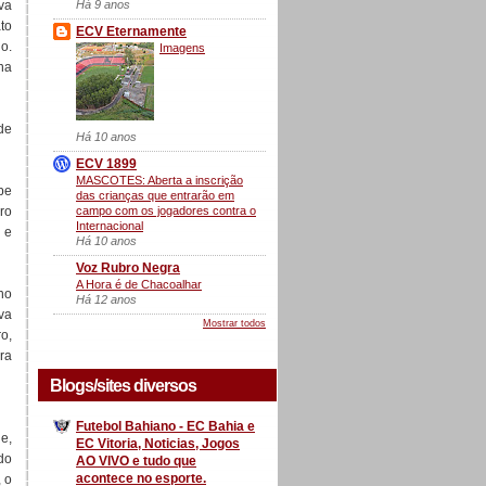
Há 9 anos
va
to
ECV Eternamente
o.
Imagens
na
de
Há 10 anos
ECV 1899
MASCOTES: Aberta a inscrição
pe
das crianças que entrarão em
campo com os jogadores contra o
ro
Internacional
 e
Há 10 anos
Voz Rubro Negra
A Hora é de Chacoalhar
no
Há 12 anos
va
Mostrar todos
o,
ra
Blogs/sites diversos
Futebol Bahiano - EC Bahia e
e,
EC Vitoria, Noticias, Jogos
do
AO VIVO e tudo que
acontece no esporte.
 o