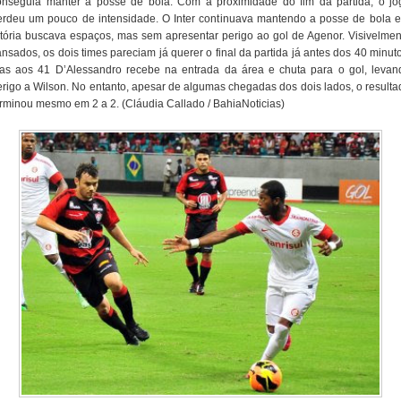
onseguia manter a posse de bola. Com a proximidade do fim da partida, o jo
erdeu um pouco de intensidade. O Inter continuava mantendo a posse de bola e
itória buscava espaços, mas sem apresentar perigo ao gol de Agenor. Visivelmen
nsados, os dois times pareciam já querer o final da partida já antes dos 40 minut
as aos 41 D’Alessandro recebe na entrada da área e chuta para o gol, levan
erigo a Wilson. No entanto, apesar de algumas chegadas dos dois lados, o resulta
erminou mesmo em 2 a 2. (Cláudia Callado / BahiaNoticias)