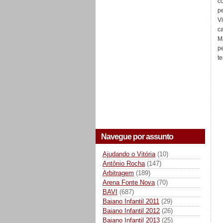
c
p
V
ca
M
p
t
Navegue por assunto
Ajudando o Vitória
(10)
Antônio Rocha
(147)
Arbitragem
(189)
Arena Fonte Nova
(70)
BAVI
(687)
Baiano Infantil 2011
(29)
Baiano Infantil 2012
(26)
Baiano Infantil 2013
(25)