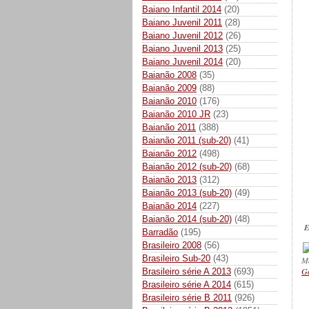
Baiano Infantil 2014
(20)
Baiano Juvenil 2011
(28)
Baiano Juvenil 2012
(26)
Baiano Juvenil 2013
(25)
Baiano Juvenil 2014
(20)
Baianão 2008
(35)
Baianão 2009
(88)
Baianão 2010
(176)
Baianão 2010 JR
(23)
Baianão 2011
(388)
Baianão 2011 (sub-20)
(41)
Baianão 2012
(498)
Baianão 2012 (sub-20)
(68)
Baianão 2013
(312)
Baianão 2013 (sub-20)
(49)
Baianão 2014
(227)
Baianão 2014 (sub-20)
(48)
E
Barradão
(195)
Brasileiro 2008
(56)
Brasileiro Sub-20
(43)
M
Ga
Brasileiro série A 2013
(693)
Brasileiro série A 2014
(615)
Brasileiro série B 2011
(926)