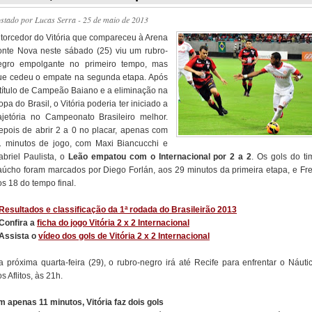
ostado por
Lucas Serra
- 25 de maio de 2013
 torcedor do Vitória que compareceu à Arena
onte Nova neste sábado (25) viu um rubro-
egro empolgante no primeiro tempo, mas
ue cedeu o empate na segunda etapa. Após
 título de Campeão Baiano e a eliminação na
pa do Brasil, o Vitória poderia ter iniciado a
rajetória no Campeonato Brasileiro melhor.
epois de abrir 2 a 0 no placar, apenas com
1 minutos de jogo, com Maxi Biancucchi e
abriel Paulista, o
Leão empatou com o Internacional por 2 a 2
. Os gols do ti
aúcho foram marcados por Diego Forlán, aos 29 minutos da primeira etapa, e Fre
s 18 do tempo final.
Resultados e classificação da 1ª rodada do Brasileirão 2013
 Confira a
ficha do jogo Vitória 2 x 2 Internacional
 Assista o
vídeo dos gols de Vitória 2 x 2 Internacional
a próxima quarta-feira (29), o rubro-negro irá até Recife para enfrentar o Náutic
s Aflitos, às 21h.
m apenas 11 minutos, Vitória faz dois gols