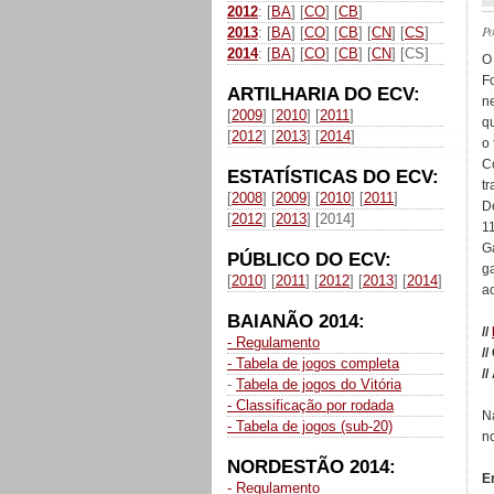
2012
: [
BA
] [
CO
] [
CB
]
P
2013
: [
BA
] [
CO
] [
CB
] [
CN
] [
CS
]
2014
: [
BA
] [
CO
] [
CB
] [
CN
] [CS]
O
F
ARTILHARIA DO ECV:
n
[
2009
] [
2010
] [
2011
]
q
[
2012
] [
2013
] [
2014
]
o
Co
ESTATÍSTICAS DO ECV:
t
[
2008
] [
2009
] [
2010
] [
2011
]
D
[
2012
] [
2013
] [2014]
1
G
PÚBLICO DO ECV:
g
[
2010
] [
2011
] [
2012
] [
2013
] [
2014
]
ao
BAIANÃO 2014:
//
- Regulamento
//
- Tabela de jogos completa
//
-
Tabela de jogos do Vitória
- Classificação por rodada
N
- Tabela de jogos (sub-20)
no
NORDESTÃO 2014:
E
- Regulamento