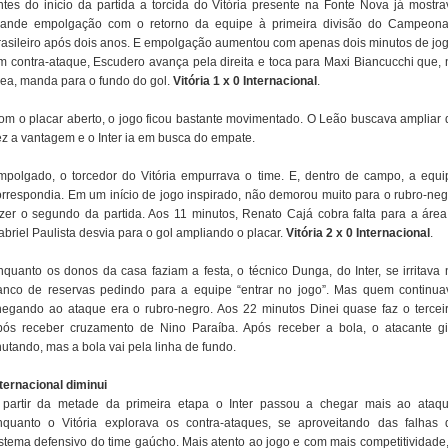
ntes do início da partida a torcida do Vitória presente na Fonte Nova já mostra
rande empolgação com o retorno da equipe à primeira divisão do Campeona
rasileiro após dois anos. E empolgação aumentou com apenas dois minutos de jog
m contra-ataque, Escudero avança pela direita e toca para Maxi Biancucchi que, 
rea, manda para o fundo do gol.
Vitória 1 x 0 Internacional
.
om o placar aberto, o jogo ficou bastante movimentado. O Leão buscava ampliar 
ez a vantagem e o Inter ia em busca do empate.
mpolgado, o torcedor do Vitória empurrava o time. E, dentro de campo, a equi
orrespondia. Em um início de jogo inspirado, não demorou muito para o rubro-neg
azer o segundo da partida. Aos 11 minutos, Renato Cajá cobra falta para a área
briel Paulista desvia para o gol ampliando o placar.
Vitória 2 x 0 Internacional
.
nquanto os donos da casa faziam a festa, o técnico Dunga, do Inter, se irritava 
anco de reservas pedindo para a equipe “entrar no jogo”. Mas quem continua
hegando ao ataque era o rubro-negro. Aos 22 minutos Dinei quase faz o terceir
pós receber cruzamento de Nino Paraíba. Após receber a bola, o atacante gi
utando, mas a bola vai pela linha de fundo.
nternacional diminui
 partir da metade da primeira etapa o Inter passou a chegar mais ao ataqu
nquanto o Vitória explorava os contra-ataques, se aproveitando das falhas 
istema defensivo do time gaúcho. Mais atento ao jogo e com mais competitividade,