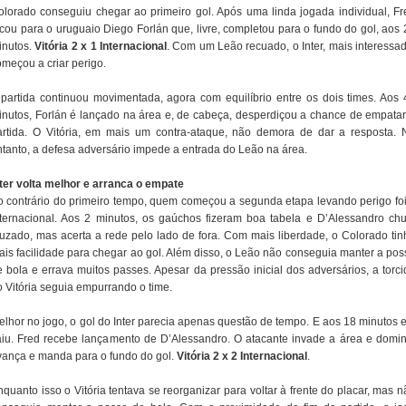
olorado conseguiu chegar ao primeiro gol. Após uma linda jogada individual, Fr
ocou para o uruguaio Diego Forlán que, livre, completou para o fundo do gol, aos 
inutos.
Vitória 2 x 1 Internacional
. Com um Leão recuado, o Inter, mais interessad
omeçou a criar perigo.
 partida continuou movimentada, agora com equilíbrio entre os dois times. Aos 
inutos, Forlán é lançado na área e, de cabeça, desperdiçou a chance de empatar
artida. O Vitória, em mais um contra-ataque, não demora de dar a resposta. 
ntanto, a defesa adversário impede a entrada do Leão na área.
nter volta melhor e arranca o empate
o contrário do primeiro tempo, quem começou a segunda etapa levando perigo foi
nternacional. Aos 2 minutos, os gaúchos fizeram boa tabela e D’Alessandro chu
ruzado, mas acerta a rede pelo lado de fora. Com mais liberdade, o Colorado tin
ais facilidade para chegar ao gol. Além disso, o Leão não conseguia manter a pos
e bola e errava muitos passes. Apesar da pressão inicial dos adversários, a torci
o Vitória seguia empurrando o time.
elhor no jogo, o gol do Inter parecia apenas questão de tempo. E aos 18 minutos e
aiu. Fred recebe lançamento de D’Alessandro. O atacante invade a área e domin
vança e manda para o fundo do gol.
Vitória 2 x 2 Internacional
.
quanto isso o Vitória tentava se reorganizar para voltar à frente do placar, mas 