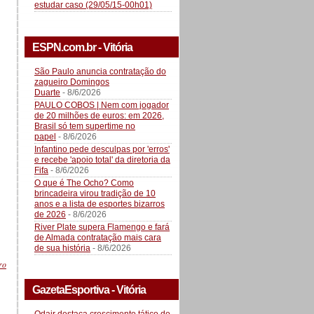
estudar caso (29/05/15-00h01)
ESPN.com.br - Vitória
São Paulo anuncia contratação do
zagueiro Domingos
Duarte
- 8/6/2026
PAULO COBOS | Nem com jogador
de 20 milhões de euros: em 2026,
Brasil só tem supertime no
papel
- 8/6/2026
Infantino pede desculpas por 'erros'
e recebe 'apoio total' da diretoria da
Fifa
- 8/6/2026
O que é The Ocho? Como
brincadeira virou tradição de 10
anos e a lista de esportes bizarros
de 2026
- 8/6/2026
River Plate supera Flamengo e fará
de Almada contratação mais cara
de sua história
- 8/6/2026
ro
GazetaEsportiva - Vitória