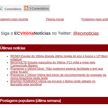
_________
3 Comentários
Comentários
ostagem mais recente
Página inicial
Postagem mais anti
Siga o
EC
Vitória
Notícias
no Twitter:
@ecvnoticias
Últimas notícias
[REMO] Equipe do Vitória disputa último regata do ano e busca o 13º título
estadual
[BASQUETE] Equipe masculina do Vitória / F2J volta a jogar pelo
Campeonato Baiano
[Flamengo x Vitória] Dinei: "Não podemos esperar facilidade e tem que
entrar focado"
[Flamengo x Vitória] Vitória fará treino de reconhecimento do gramado da
Arena Amazônia nesta sexta
[BAIANO FEMININO] Vitória vai encarar o Bahia neste sábado no
Barradão pela semifinal
Postagens populares (última semana)