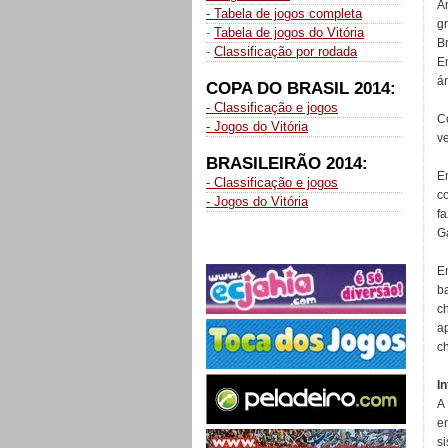
A
- Tabela de jogos completa
g
-
Tabela de jogos do Vitória
B
-
Classificação por rodada
E
á
COPA DO BRASIL 2014:
- Classificação e jogos
C
- Jogos do Vitória
v
BRASILEIRÃO 2014:
E
- Classificação e jogos
c
- Jogos do Vitória
f
Ga
E
b
c
a
ch
I
A
e
s