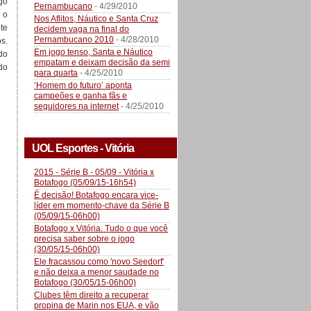
go
Pernambucano
- 4/29/2010
 o
Nos Aflitos, Náutico e Santa Cruz
te
decidem vaga na final do
Pernambucano 2010
- 4/28/2010
os.
Em jogo tenso, Santa e Náutico
do
empatam e deixam decisão da semi
do
para quarta
- 4/25/2010
‘Homem do futuro’ aponta
campeões e ganha fãs e
seguidores na internet
- 4/25/2010
UOL Esportes - Vitória
2015 - Série B - 05/09 - Vitória x
Botafogo (05/09/15-16h54)
É decisão! Botafogo encara vice-
líder em momento-chave da Série B
(05/09/15-06h00)
Botafogo x Vitória. Tudo o que você
precisa saber sobre o jogo
(30/05/15-06h00)
Ele fracassou como 'novo Seedorf'
e não deixa a menor saudade no
Botafogo (30/05/15-06h00)
Clubes têm direito a recuperar
propina de Marin nos EUA, e vão