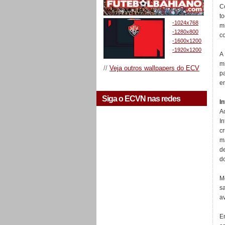
C
t
-1024x768
m
-1280x800
c
-1600x1200
-1920x1200
A
m
//
Veja outros wallpapers do ECV
p
e
Siga o ECVN nas redes
I
A
I
c
m
d
d
M
s
a
En