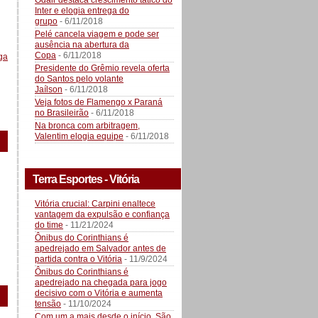
Odair destaca crescimento tático do
Inter e elogia entrega do
grupo
- 6/11/2018
Pelé cancela viagem e pode ser
ausência na abertura da
Copa
- 6/11/2018
ga
Presidente do Grêmio revela oferta
do Santos pelo volante
Jaílson
- 6/11/2018
Veja fotos de Flamengo x Paraná
no Brasileirão
- 6/11/2018
Na bronca com arbitragem,
Valentim elogia equipe
- 6/11/2018
Terra Esportes - Vitória
Vitória crucial: Carpini enaltece
vantagem da expulsão e confiança
do time
- 11/21/2024
Ônibus do Corinthians é
apedrejado em Salvador antes de
partida contra o Vitória
- 11/9/2024
Ônibus do Corinthians é
apedrejado na chegada para jogo
decisivo com o Vitória e aumenta
tensão
- 11/10/2024
Com um a mais desde o início, São