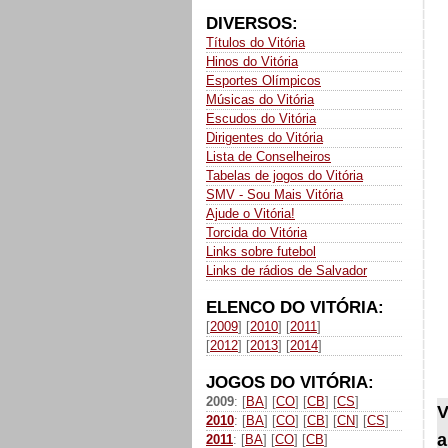
DIVERSOS:
Títulos do Vitória
Hinos do Vitória
Esportes Olímpicos
Músicas do Vitória
Escudos do Vitória
Dirigentes do Vitória
Lista de Conselheiros
Tabelas de jogos do Vitória
SMV - Sou Mais Vitória
Ajude o Vitória!
Torcida do Vitória
Links sobre futebol
Links de rádios de Salvador
ELENCO DO VITÓRIA:
[
2009
] [
2010
] [
2011
]
[
2012
] [
2013
] [
2014
]
JOGOS DO VITÓRIA:
2009
: [
BA
] [
CO
] [
CB
] [
CS
]
V
2010
: [
BA
] [
CO
] [
CB
] [
CN
] [
CS
]
a
2011
: [
BA
] [
CO
] [
CB
]