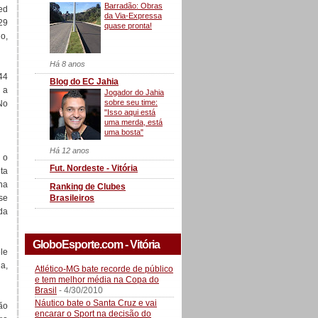
Barradão: Obras
ed
da Via-Expressa
29
quase pronta!
o,
Há 8 anos
44
Blog do EC Jahia
 a
Jogador do Jahia
sobre seu time:
No
"Isso aqui está
uma merda, está
uma bosta"
Há 12 anos
 o
Fut. Nordeste - Vitória
ta
ha
Ranking de Clubes
Brasileiros
se
da
GloboEsporte.com - Vitória
le
a,
Atlético-MG bate recorde de público
e tem melhor média na Copa do
Brasil
- 4/30/2010
Náutico bate o Santa Cruz e vai
não
encarar o Sport na decisão do