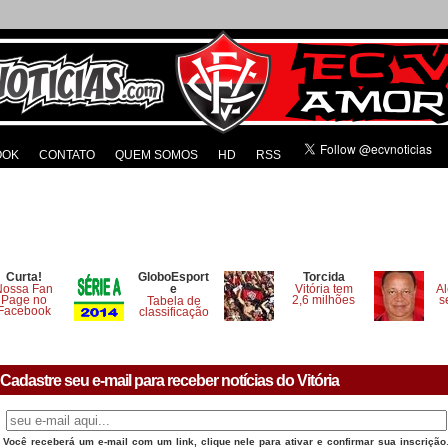
OOK
CONTATO
QUEM SOMOS
HD
RSS
Curta!
GloboEsport
Torcida
Nossa Fan
e
Vitória tem
Al
Page no
2,6 milhões
s
Tabela de
Facebook
classificação
Cadastre seu e-mail para receber notícias do Vitória
Você receberá um e-mail com um link, clique nele para ativar e confirmar sua inscrição