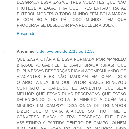
DESGRAÇA ESSA ZAGA,E TRES VOLANTES QUE NÃO
PROTEGE A ZAGA. PRA QUE TRES ENTÃO? RAPAZ
FUTEBOL MODERNO TODO MUNDO SEM BOLA MARCA
E COM BOLA NO PÉ TODO MUNDO TEM QUE
PROCURAR SE DESLOCAR PRA RECEBER A BOLA.
Responder
Anônimo
8 de fevereiro de 2013 às 12:33
QUE ZAGA OTÁRIA É ESSA FORMADA POR AMARELO
BRAGUEIRO(GABRIEL) E DAVID BRAGA (BRÁS) QUE
DUPLA ESSAS DESGRAÇAS FICAM ACOMPANHANDO OS
ATACANTES ELES NÃO MARCAM EM CIMA. DOIS
OTÁRIO. AINDA BEM QUE VITOR RAMOS RENOVOU
CONTRATO E CARDOSO EU ACREDITO QUE SEJA
MELHOR QUE ESSAS DUAS DESGRAÇAS QUE ESTÃO
DEFENDENDO O VITÓRIA. E MINEIRO ALGUÉM VIU
MINEIRO EM CAMPO? ESSA ONDA DE TREINADOR
DIZER QUE O CARA APARECE SÓ PRO TIME É
CONVERSA FIADA: OUTRA DESGRAÇA ELE FICA
ASSISTINDO A PARTIDA DENTRO DE CAMPO. OLHEM
BEM QUE NA HORA DO GOL DO AMÉRICA ESSA