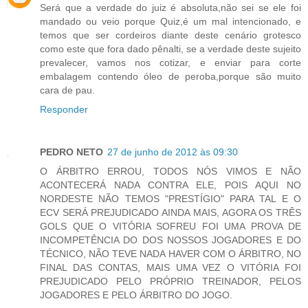
Será que a verdade do juiz é absoluta,não sei se ele foi
mandado ou veio porque Quiz,é um mal intencionado, e
temos que ser cordeiros diante deste cenário grotesco
como este que fora dado pênalti, se a verdade deste sujeito
prevalecer, vamos nos cotizar, e enviar para corte
embalagem contendo óleo de peroba,porque são muito
cara de pau.
Responder
PEDRO NETO
27 de junho de 2012 às 09:30
O ÁRBITRO ERROU, TODOS NÓS VIMOS E NÃO
ACONTECERÁ NADA CONTRA ELE, POIS AQUI NO
NORDESTE NÃO TEMOS "PRESTÍGIO" PARA TAL E O
ECV SERÁ PREJUDICADO AINDA MAIS, AGORA OS TRÊS
GOLS QUE O VITÓRIA SOFREU FOI UMA PROVA DE
INCOMPETÊNCIA DO DOS NOSSOS JOGADORES E DO
TÉCNICO, NÃO TEVE NADA HAVER COM O ÁRBITRO, NO
FINAL DAS CONTAS, MAIS UMA VEZ O VITÓRIA FOI
PREJUDICADO PELO PRÓPRIO TREINADOR, PELOS
JOGADORES E PELO ÁRBITRO DO JOGO.