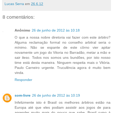
Lucas Serra
em
26.6.12
8 comentários:
Anônimo
26 de junho de 2012 às 10:18
O que a nossa nobre diretoria vai fazer com este árbitro?
Alguma reclamação formal no conselho arbitral seria o
mínimo. Não se espante de este côrno vier apitar
novamente um jogo do Vitoria no Barradão, metar a mão e
sair ileso. Todos nos somos uns bundões, por isto nosso
time está desta maneira. Ninguem respeita mais o Vitória.
Paulo Carneiro urgente. Truculência agora é muito bem
vinda.
Responder
som-livre
26 de junho de 2012 às 10:19
Infelizmente isto é Brasil os melhores árbitros estão na
Europa até que eles podiam assistir aos jogos de para
aprender muito mais do pouco que sabe. Brasil rumo á