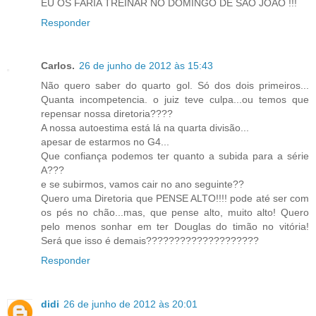
EU OS FARIA TREINAR NO DOMINGO DE SAO JOAO !!!
Responder
Carlos.
26 de junho de 2012 às 15:43
Não quero saber do quarto gol. Só dos dois primeiros...
Quanta incompetencia. o juiz teve culpa...ou temos que
repensar nossa diretoria????
A nossa autoestima está lá na quarta divisão...
apesar de estarmos no G4...
Que confiança podemos ter quanto a subida para a série
A???
e se subirmos, vamos cair no ano seguinte??
Quero uma Diretoria que PENSE ALTO!!!! pode até ser com
os pés no chão...mas, que pense alto, muito alto! Quero
pelo menos sonhar em ter Douglas do timão no vitória!
Será que isso é demais????????????????????
Responder
didi
26 de junho de 2012 às 20:01