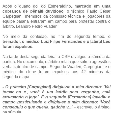
Após o quarto gol do Esmeraldino,
marcado em uma
cobrança de pênalti duvidoso
, o técnico Paulo César
Carpegiani, membros da comissão técnica e jogadores da
equipe baiana entraram em campo para protestar contra o
árbitro, Leandro Pedro Vuaden.
No meio da confusão, no fim do segundo tempo, o
treinador, o médico Luiz Filipe Fernandes e o lateral Léo
foram expulsos
.
Na tarde desta segunda-feira, a CBF divulgou a súmula da
partida. No documento, o árbitro relata que sofreu agressões
verbais dentro de campo. Segundo Vuaden, Carpegiani e o
médico do clube foram expulsos aos 42 minutos da
segunda etapa.
- O primeiro [Carpegiani] dirigiu-se a mim dizendo: ‘Vai
tomar no c., você é um ladrão sem vergonha, está
arrumando o jogo’. E o segundo [Fernandes] invadiu o
campo gesticulando e dirigiu-se a mim dizendo: ‘Você
conseguiu o que queria, gaúcho v...’
– escreveu o árbitro,
na súmula.