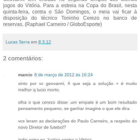
jogos do Vitória. Para a estreia na Copa do Brasil, nesta
quinta-feira, contra o São Domingos, o meia vai ficar à
disposição do técnico Toninho Cerezo no banco de
reservas. (Raphael Carneiro / GloboEsporte)
Lucas Serra
em
8.3.12
2 comentários:
marcio
8 de março de 2012 às 16:24
sinto por vc geovanni, ñ que seja a solução + é muito
melhor q lucio morto.
olha o que cerezo disse: um empate é um bom resultado
pensamento pequeno, se ganhar imagine o que ele dira.
vcs leram as declarações do Paulo Carneiro, a respeito do
novo Diretor de futebol?
indio entra na Justiça contra o Vitória.