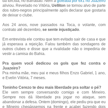
da torcida, no Barradão. Nem a
goleada por 6x1 no Juazeiro
aliviou. Revelado no Vitória,
Uelliton
se tornou alvo de parte
dos rubro-negros principalmente após declarar que gostaria
de deixar o clube.
Aos 24 anos, nove passados na Toca, o volante, com
contrato até dezembro,
se sente injustiçado
.
Em entrevista ele contou que tem evitado sair de casa e que
já esperava a rejeição. Falou também das sondagens de
outros clubes e disse que a rivalidade não o impediria de
vestir a camisa do Bahia.
Pra quem você dedicou os gols que fez contra o
Juazeiro?
Pra minha mãe, meu pai e meus filhos Enzo Gabriel, 1 ano,
e Evelin Vitória, 7 meses.
Toninho Cerezo te deu mais liberdade pra soltar o pé?
Ele vem sempre conversando comigo e com Mineiro.
Sempre nos dá liberdade pra jogar no ataque, sem
abandonar a defesa. Ontem (domingo), ele pediu pra que eu
e Mineiro chegássemos na frente e acabei fazendo dois