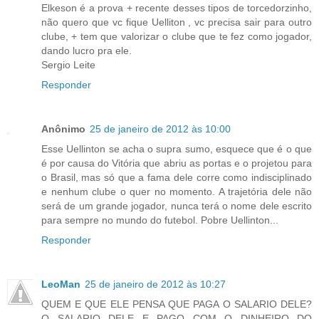
Elkeson é a prova + recente desses tipos de torcedorzinho,
não quero que vc fique Uelliton , vc precisa sair para outro
clube, + tem que valorizar o clube que te fez como jogador,
dando lucro pra ele.
Sergio Leite
Responder
Anônimo
25 de janeiro de 2012 às 10:00
Esse Uellinton se acha o supra sumo, esquece que é o que
é por causa do Vitória que abriu as portas e o projetou para
o Brasil, mas só que a fama dele corre como indisciplinado
e nenhum clube o quer no momento. A trajetória dele não
será de um grande jogador, nunca terá o nome dele escrito
para sempre no mundo do futebol. Pobre Uellinton...
Responder
LeoMan
25 de janeiro de 2012 às 10:27
QUEM E QUE ELE PENSA QUE PAGA O SALARIO DELE?
O SALARIO DELE E PAGO COM O DINHEIRO DO