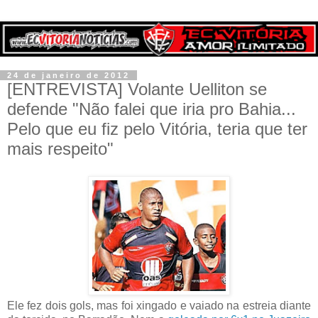
24 de janeiro de 2012
[ENTREVISTA] Volante Uelliton se
defende "Não falei que iria pro Bahia...
Pelo que eu fiz pelo Vitória, teria que ter
mais respeito"
Ele fez dois gols, mas foi xingado e vaiado na estreia diante