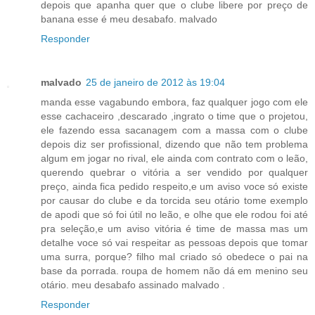
depois que apanha quer que o clube libere por preço de
banana esse é meu desabafo. malvado
Responder
malvado
25 de janeiro de 2012 às 19:04
manda esse vagabundo embora, faz qualquer jogo com ele
esse cachaceiro ,descarado ,ingrato o time que o projetou,
ele fazendo essa sacanagem com a massa com o clube
depois diz ser profissional, dizendo que não tem problema
algum em jogar no rival, ele ainda com contrato com o leão,
querendo quebrar o vitória a ser vendido por qualquer
preço, ainda fica pedido respeito,e um aviso voce só existe
por causar do clube e da torcida seu otário tome exemplo
de apodi que só foi útil no leão, e olhe que ele rodou foi até
pra seleção,e um aviso vitória é time de massa mas um
detalhe voce só vai respeitar as pessoas depois que tomar
uma surra, porque? filho mal criado só obedece o pai na
base da porrada. roupa de homem não dá em menino seu
otário. meu desabafo assinado malvado .
Responder