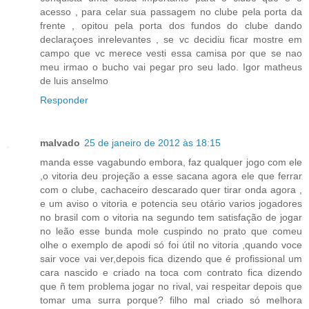
acesso , para celar sua passagem no clube pela porta da
frente , opitou pela porta dos fundos do clube dando
declaraçoes inrelevantes , se vc decidiu ficar mostre em
campo que vc merece vesti essa camisa por que se nao
meu irmao o bucho vai pegar pro seu lado. Igor matheus
de luis anselmo
Responder
malvado
25 de janeiro de 2012 às 18:15
manda esse vagabundo embora, faz qualquer jogo com ele
,o vitoria deu projeção a esse sacana agora ele que ferrar
com o clube, cachaceiro descarado quer tirar onda agora ,
e um aviso o vitoria e potencia seu otário varios jogadores
no brasil com o vitoria na segundo tem satisfação de jogar
no leão esse bunda mole cuspindo no prato que comeu
olhe o exemplo de apodi só foi útil no vitoria ,quando voce
sair voce vai ver,depois fica dizendo que é profissional um
cara nascido e criado na toca com contrato fica dizendo
que ñ tem problema jogar no rival, vai respeitar depois que
tomar uma surra porque? filho mal criado só melhora