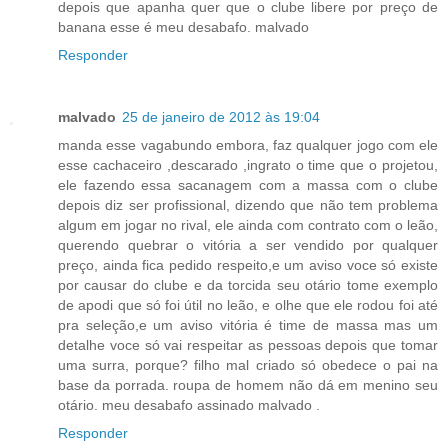
depois que apanha quer que o clube libere por preço de
banana esse é meu desabafo. malvado
Responder
malvado
25 de janeiro de 2012 às 19:04
manda esse vagabundo embora, faz qualquer jogo com ele
esse cachaceiro ,descarado ,ingrato o time que o projetou,
ele fazendo essa sacanagem com a massa com o clube
depois diz ser profissional, dizendo que não tem problema
algum em jogar no rival, ele ainda com contrato com o leão,
querendo quebrar o vitória a ser vendido por qualquer
preço, ainda fica pedido respeito,e um aviso voce só existe
por causar do clube e da torcida seu otário tome exemplo
de apodi que só foi útil no leão, e olhe que ele rodou foi até
pra seleção,e um aviso vitória é time de massa mas um
detalhe voce só vai respeitar as pessoas depois que tomar
uma surra, porque? filho mal criado só obedece o pai na
base da porrada. roupa de homem não dá em menino seu
otário. meu desabafo assinado malvado .
Responder