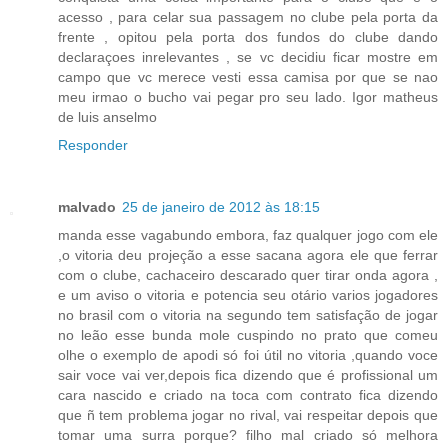
acesso , para celar sua passagem no clube pela porta da
frente , opitou pela porta dos fundos do clube dando
declaraçoes inrelevantes , se vc decidiu ficar mostre em
campo que vc merece vesti essa camisa por que se nao
meu irmao o bucho vai pegar pro seu lado. Igor matheus
de luis anselmo
Responder
malvado
25 de janeiro de 2012 às 18:15
manda esse vagabundo embora, faz qualquer jogo com ele
,o vitoria deu projeção a esse sacana agora ele que ferrar
com o clube, cachaceiro descarado quer tirar onda agora ,
e um aviso o vitoria e potencia seu otário varios jogadores
no brasil com o vitoria na segundo tem satisfação de jogar
no leão esse bunda mole cuspindo no prato que comeu
olhe o exemplo de apodi só foi útil no vitoria ,quando voce
sair voce vai ver,depois fica dizendo que é profissional um
cara nascido e criado na toca com contrato fica dizendo
que ñ tem problema jogar no rival, vai respeitar depois que
tomar uma surra porque? filho mal criado só melhora