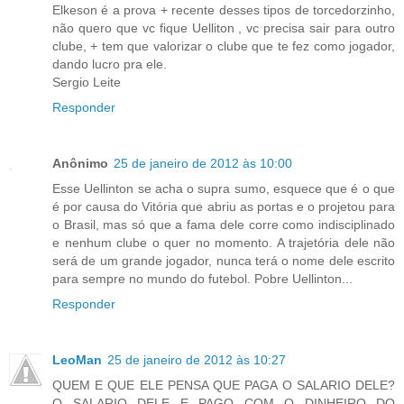
Elkeson é a prova + recente desses tipos de torcedorzinho,
não quero que vc fique Uelliton , vc precisa sair para outro
clube, + tem que valorizar o clube que te fez como jogador,
dando lucro pra ele.
Sergio Leite
Responder
Anônimo
25 de janeiro de 2012 às 10:00
Esse Uellinton se acha o supra sumo, esquece que é o que
é por causa do Vitória que abriu as portas e o projetou para
o Brasil, mas só que a fama dele corre como indisciplinado
e nenhum clube o quer no momento. A trajetória dele não
será de um grande jogador, nunca terá o nome dele escrito
para sempre no mundo do futebol. Pobre Uellinton...
Responder
LeoMan
25 de janeiro de 2012 às 10:27
QUEM E QUE ELE PENSA QUE PAGA O SALARIO DELE?
O SALARIO DELE E PAGO COM O DINHEIRO DO