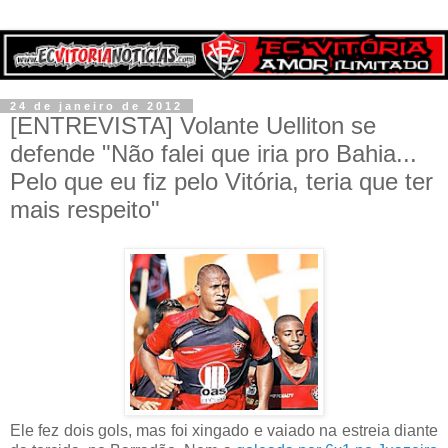
24 de janeiro de 2012
[ENTREVISTA] Volante Uelliton se
defende "Não falei que iria pro Bahia...
Pelo que eu fiz pelo Vitória, teria que ter
mais respeito"
Ele fez dois gols, mas foi xingado e vaiado na estreia diante