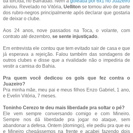
da torcida, no Barradão. Nem a
goleada por 6x1 no Juazeiro
aliviou. Revelado no Vitória,
Uelliton
se tornou alvo de parte
dos rubro-negros principalmente após declarar que gostaria
de deixar o clube.
Aos 24 anos, nove passados na Toca, o volante, com
contrato até dezembro,
se sente injustiçado
.
Em entrevista ele contou que tem evitado sair de casa e que
já esperava a rejeição. Falou também das sondagens de
outros clubes e disse que a rivalidade não o impediria de
vestir a camisa do Bahia.
Pra quem você dedicou os gols que fez contra o
Juazeiro?
Pra minha mãe, meu pai e meus filhos Enzo Gabriel, 1 ano,
e Evelin Vitória, 7 meses.
Toninho Cerezo te deu mais liberdade pra soltar o pé?
Ele vem sempre conversando comigo e com Mineiro.
Sempre nos dá liberdade pra jogar no ataque, sem
abandonar a defesa. Ontem (domingo), ele pediu pra que eu
e Mineiro chegássemos na frente e acabei fazendo dois