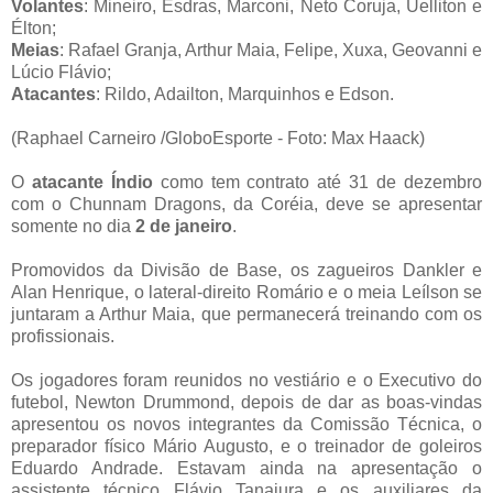
Volantes
: Mineiro, Esdras, Marconi, Neto Coruja, Uelliton e
Élton;
Meias
: Rafael Granja, Arthur Maia, Felipe, Xuxa, Geovanni e
Lúcio Flávio;
Atacantes
: Rildo, Adailton, Marquinhos e Edson.
(Raphael Carneiro /GloboEsporte - Foto: Max Haack)
O
atacante Índio
como tem contrato até 31 de dezembro
com o Chunnam Dragons, da Coréia, deve se apresentar
somente no dia
2 de janeiro
.
Promovidos da Divisão de Base, os zagueiros Dankler e
Alan Henrique, o lateral-direito Romário e o meia Leílson se
juntaram a Arthur Maia, que permanecerá treinando com os
profissionais.
Os jogadores foram reunidos no vestiário e o Executivo do
futebol, Newton Drummond, depois de dar as boas-vindas
apresentou os novos integrantes da Comissão Técnica, o
preparador físico Mário Augusto, e o treinador de goleiros
Eduardo Andrade. Estavam ainda na apresentação o
assistente técnico Flávio Tanajura e os auxiliares da