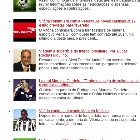
Assim como no anos anteriores, dedicarei esta página para
reunir informações sobre as negociações, dispensas,
especulações e contratações...
Vitória continuará com a Penalty. As novas camisas 2012
estão previstas para fevereiro.
O Vitória continuará com a fornecedora de material
esportivo Penalty , com quem tem contrato até 2014. No
último dia deste mês, o president...
Viagem à superfície do futebol brasileiro. Por: Lucas
Rochas §iquilho.
Resumo do livro: Alexi Portela Junior é um aventureiro
muito respeitado. Após encontrar um pergaminho deixado
por seu pai, ele abandona seus...
Lateral Marcelo Cordeiro: "Tenho o desejo de voltar a vestir
a camisa do Vitória"
O lateral-esquerdo da Portuguesa, Marcelo Cordeiro ,
conversou nesta manhã com o Bahia Notícias e revelou o
desejo de voltar ao Vitória, ...
Vitória contrata atacante Marcelo Nicácio
Depois de um namoro de longa data, que nunca resultou
em casamento, a diretoria do Vitória acertou nesta quarta-
feira a contratação de ma...