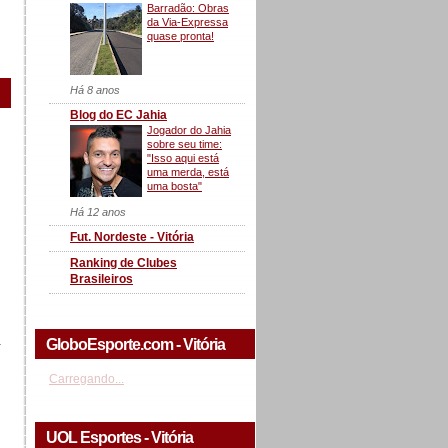
Barradão: Obras
da Via-Expressa
quase pronta!
Há 8 anos
Blog do EC Jahia
Jogador do Jahia
sobre seu time:
"Isso aqui está
uma merda, está
uma bosta"
Há 12 anos
Fut. Nordeste - Vitória
Ranking de Clubes
Brasileiros
a
GloboEsporte.com - Vitória
Carregando...
UOL Esportes - Vitória