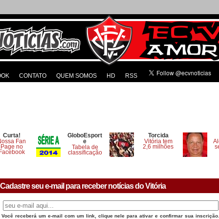
OOK
CONTATO
QUEM SOMOS
HD
RSS
Curta!
GloboEsport
Torcida
Nossa Fan
e
Vitória tem
Al
Page no
2,6 milhões
s
Tabela de
Facebook
classificação
Cadastre seu e-mail para receber notícias do Vitória
Você receberá um e-mail com um link, clique nele para ativar e confirmar sua inscrição