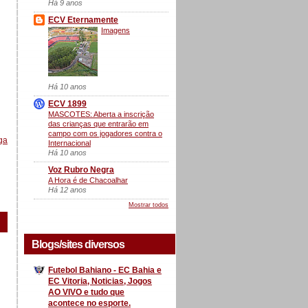
Há 9 anos
ECV Eternamente
Imagens
Há 10 anos
ECV 1899
MASCOTES: Aberta a inscrição
das crianças que entrarão em
campo com os jogadores contra o
ga
Internacional
Há 10 anos
Voz Rubro Negra
A Hora é de Chacoalhar
Há 12 anos
Mostrar todos
Blogs/sites diversos
Futebol Bahiano - EC Bahia e
EC Vitoria, Noticias, Jogos
AO VIVO e tudo que
acontece no esporte.