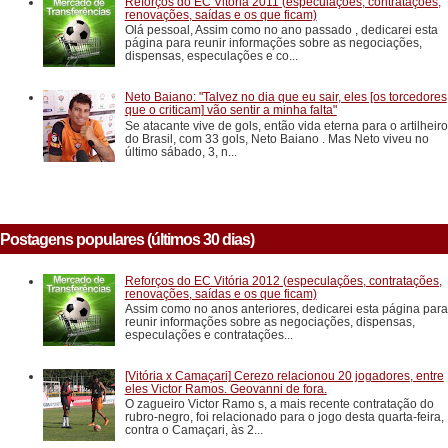
Reforços do EC Vitória 2011 (especulações, contratações,
renovações, saídas e os que ficam)
Olá pessoal, Assim como no ano passado , dedicarei esta
página para reunir informações sobre as negociações,
dispensas, especulações e co...
Neto Baiano: "Talvez no dia que eu sair, eles [os torcedores
que o criticam] vão sentir a minha falta"
Se atacante vive de gols, então vida eterna para o artilheiro
do Brasil, com 33 gols, Neto Baiano . Mas Neto viveu no
último sábado, 3, n...
Postagens populares (últimos 30 dias)
Reforços do EC Vitória 2012 (especulações, contratações,
renovações, saídas e os que ficam)
Assim como no anos anteriores, dedicarei esta página para
reunir informações sobre as negociações, dispensas,
especulações e contratações...
[Vitória x Camaçari] Cerezo relacionou 20 jogadores, entre
eles Victor Ramos. Geovanni de fora.
O zagueiro Victor Ramo s, a mais recente contratação do
rubro-negro, foi relacionado para o jogo desta quarta-feira,
contra o Camaçari, às 2...