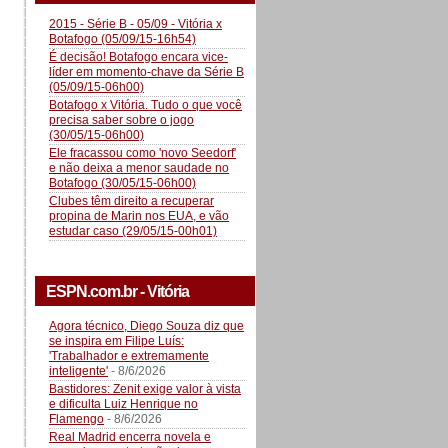
2015 - Série B - 05/09 - Vitória x
Botafogo (05/09/15-16h54)
É decisão! Botafogo encara vice-
líder em momento-chave da Série B
(05/09/15-06h00)
Botafogo x Vitória. Tudo o que você
precisa saber sobre o jogo
(30/05/15-06h00)
Ele fracassou como 'novo Seedorf'
e não deixa a menor saudade no
Botafogo (30/05/15-06h00)
Clubes têm direito a recuperar
propina de Marin nos EUA, e vão
estudar caso (29/05/15-00h01)
ESPN.com.br - Vitória
Agora técnico, Diego Souza diz que
se inspira em Filipe Luís:
'Trabalhador e extremamente
inteligente'
- 8/6/2026
Bastidores: Zenit exige valor à vista
e dificulta Luiz Henrique no
Flamengo
- 8/6/2026
Real Madrid encerra novela e