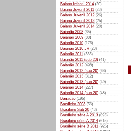
Baiano Infantil 2014
(20)
Baiano Juvenil 2011
(28)
Baiano Juvenil 2012
(26)
Baiano Juvenil 2013
(25)
Baiano Juvenil 2014
(20)
Baianão 2008
(35)
Baianão 2009
(88)
Baianão 2010
(176)
Baianão 2010 JR
(23)
Baianão 2011
(388)
Baianão 2011 (sub-20)
(41)
Baianão 2012
(498)
Baianão 2012 (sub-20)
(68)
Baianão 2013
(312)
Baianão 2013 (sub-20)
(49)
Baianão 2014
(227)
Baianão 2014 (sub-20)
(48)
Barradão
(195)
Brasileiro 2008
(56)
Brasileiro Sub-20
(43)
Brasileiro série A 2013
(693)
Brasileiro série A 2014
(615)
Brasileiro série B 2011
(926)