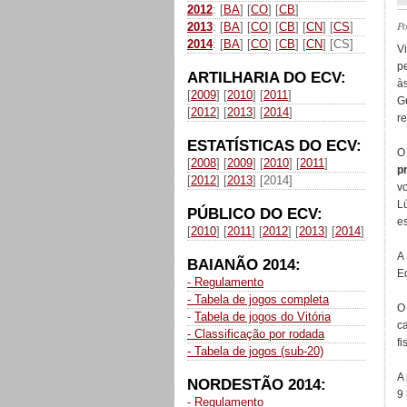
2012
: [
BA
] [
CO
] [
CB
]
P
2013
: [
BA
] [
CO
] [
CB
] [
CN
] [
CS
]
2014
: [
BA
] [
CO
] [
CB
] [
CN
] [CS]
V
p
ARTILHARIA DO ECV:
à
[
2009
] [
2010
] [
2011
]
G
[
2012
] [
2013
] [
2014
]
r
ESTATÍSTICAS DO ECV:
[
2008
] [
2009
] [
2010
] [
2011
]
p
[
2012
] [
2013
] [2014]
v
L
PÚBLICO DO ECV:
es
[
2010
] [
2011
] [
2012
] [
2013
] [
2014
]
A
BAIANÃO 2014:
E
- Regulamento
- Tabela de jogos completa
-
Tabela de jogos do Vitória
c
- Classificação por rodada
fi
- Tabela de jogos (sub-20)
A
NORDESTÃO 2014:
9 
- Regulamento