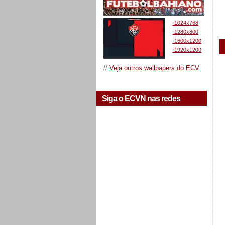
-1024x768
-1280x800
-1600x1200
-1920x1200
//
Veja outros wallpapers do ECV
Siga o ECVN nas redes