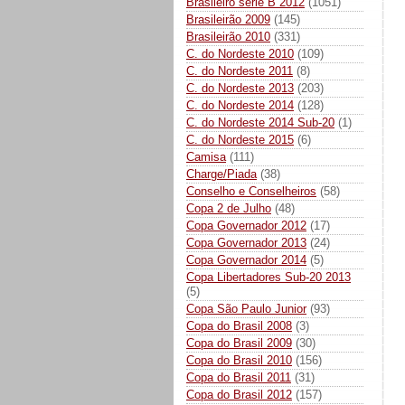
Brasileiro série B 2012
(1051)
Brasileirão 2009
(145)
Brasileirão 2010
(331)
C. do Nordeste 2010
(109)
C. do Nordeste 2011
(8)
C. do Nordeste 2013
(203)
C. do Nordeste 2014
(128)
C. do Nordeste 2014 Sub-20
(1)
C. do Nordeste 2015
(6)
Camisa
(111)
Charge/Piada
(38)
Conselho e Conselheiros
(58)
Copa 2 de Julho
(48)
Copa Governador 2012
(17)
Copa Governador 2013
(24)
Copa Governador 2014
(5)
Copa Libertadores Sub-20 2013
(5)
Copa São Paulo Junior
(93)
Copa do Brasil 2008
(3)
Copa do Brasil 2009
(30)
Copa do Brasil 2010
(156)
Copa do Brasil 2011
(31)
Copa do Brasil 2012
(157)