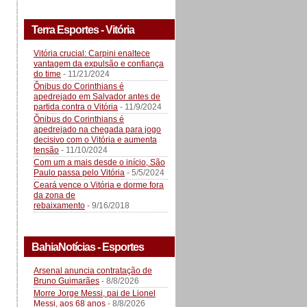
Terra Esportes - Vitória
Vitória crucial: Carpini enaltece
vantagem da expulsão e confiança
do time
- 11/21/2024
Ônibus do Corinthians é
apedrejado em Salvador antes de
partida contra o Vitória
- 11/9/2024
Ônibus do Corinthians é
apedrejado na chegada para jogo
decisivo com o Vitória e aumenta
tensão
- 11/10/2024
Com um a mais desde o início, São
Paulo passa pelo Vitória
- 5/5/2024
Ceará vence o Vitória e dorme fora
da zona de
rebaixamento
- 9/16/2018
BahiaNotícias - Esportes
Arsenal anuncia contratação de
Bruno Guimarães
- 8/8/2026
Morre Jorge Messi, pai de Lionel
Messi, aos 68 anos
- 8/8/2026