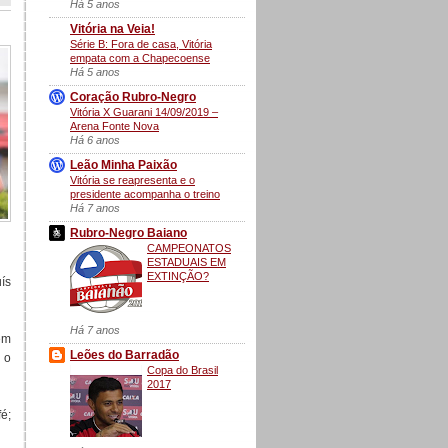
Há 5 anos
Vitória na Veia!
Série B: Fora de casa, Vitória
empata com a Chapecoense
Há 5 anos
Coração Rubro-Negro
Vitória X Guarani 14/09/2019 –
Arena Fonte Nova
Há 6 anos
Leão Minha Paixão
Vitória se reapresenta e o
presidente acompanha o treino
Há 7 anos
Rubro-Negro Baiano
CAMPEONATOS
ESTADUAIS EM
EXTINÇÃO?
ís
Há 7 anos
em
Leões do Barradão
 o
Copa do Brasil
2017
é;