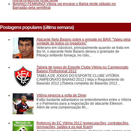
[BAIANO FEMININO] Vitória vai encarar o Bahia neste sábado no
Barradão pela semifinal
Postagens populares (última semana)
Atacante Neto Baiano sobre o empate no BAVI: "Valeu pela
vontade de todos os jogadores"
Veterano em clássicos, principalmente quando se trata em
Ba-Vi, o atacante Neto Baiano deixou o gramado de
Pituaçu soltando fumaça, no clás...
Tabela de jogos do Esporte Clube Vitória no Campeonato
Baiano Profissional 2012
TABELA DE JOGOS DO ESPORTE CLUBE VITÓRIA
CAMPEONATO BAIANO 2012 [ Veja o Regulamento do
Baianão 2012 ] [Tabela completa do Baianão 2012...
Vitória negocia a volta de Dinei
Estão bastante adiantados os entendimentos entre o Vitóri
e o Palmeiras para a negociação do atacante Elkeson .
Além de uma compensação fin...
Reforços do EC Vitória 2012 (especulações, contratações,
renovações, saídas e os que ficam)