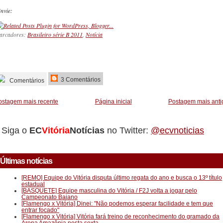
nvie:
arcadores:
Brasileiro série B 2011
,
Notícia
_________
3 Comentários
Comentários
ostagem mais recente
Página inicial
Postagem mais anti
Siga o
EC
Vitória
Notícias
no Twitter:
@ecvnoticias
Últimas notícias
[REMO] Equipe do Vitória disputa último regata do ano e busca o 13º título
estadual
[BASQUETE] Equipe masculina do Vitória / F2J volta a jogar pelo
Campeonato Baiano
[Flamengo x Vitória] Dinei: "Não podemos esperar facilidade e tem que
entrar focado"
[Flamengo x Vitória] Vitória fará treino de reconhecimento do gramado da
Arena Amazônia nesta sexta