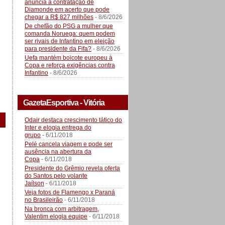
anuncia a contratação de
Diamonde em acerto que pode
chegar a R$ 827 milhões
- 8/6/2026
De chefão do PSG a mulher que
comanda Noruega: quem podem
ser rivais de Infantino em eleição
para presidente da Fifa?
- 8/6/2026
Uefa mantém boicote europeu à
Copa e reforça exigências contra
Infantino
- 8/6/2026
GazetaEsportiva - Vitória
Odair destaca crescimento tático do
Inter e elogia entrega do
grupo
- 6/11/2018
Pelé cancela viagem e pode ser
ausência na abertura da
Copa
- 6/11/2018
Presidente do Grêmio revela oferta
do Santos pelo volante
Jaílson
- 6/11/2018
Veja fotos de Flamengo x Paraná
no Brasileirão
- 6/11/2018
Na bronca com arbitragem,
Valentim elogia equipe
- 6/11/2018