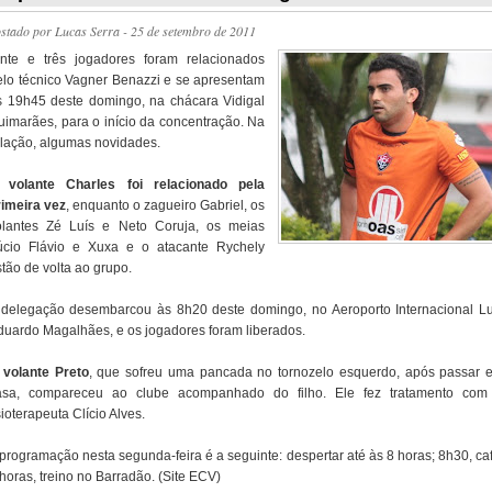
ostado por
Lucas Serra
- 25 de setembro de 2011
inte e três jogadores foram relacionados
elo técnico Vagner Benazzi e se apresentam
s 19h45 deste domingo, na chácara Vidigal
uimarães, para o início da concentração. Na
elação, algumas novidades.
O
volante Charles foi relacionado pela
rimeira vez
, enquanto o zagueiro Gabriel, os
olantes Zé Luís e Neto Coruja, os meias
úcio Flávio e Xuxa e o atacante Rychely
tão de volta ao grupo.
 delegação desembarcou às 8h20 deste domingo, no Aeroporto Internacional Lu
duardo Magalhães, e os jogadores foram liberados.
O
volante Preto
, que sofreu uma pancada no tornozelo esquerdo, após passar 
asa, compareceu ao clube acompanhado do filho. Ele fez tratamento com
sioterapeuta Clício Alves.
 programação nesta segunda-feira é a seguinte: despertar até às 8 horas; 8h30, caf
horas, treino no Barradão. (Site ECV)