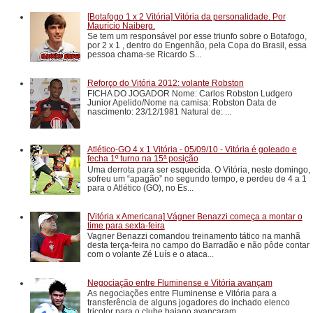
[Botafogo 1 x 2 Vitória] Vitória da personalidade. Por
Maurício Naiberg.
Se tem um responsável por esse triunfo sobre o Botafogo,
por 2 x 1 , dentro do Engenhão, pela Copa do Brasil, essa
pessoa chama-se Ricardo S...
Reforço do Vitória 2012: volante Robston
FICHA DO JOGADOR Nome: Carlos Robston Ludgero
Junior Apelido/Nome na camisa: Robston Data de
nascimento: 23/12/1981 Natural de: ...
Atlético-GO 4 x 1 Vitória - 05/09/10 - Vitória é goleado e
fecha 1º turno na 15ª posição
Uma derrota para ser esquecida. O Vitória, neste domingo,
sofreu um “apagão” no segundo tempo, e perdeu de 4 a 1
para o Atlético (GO), no Es...
[Vitória x Americana] Vágner Benazzi começa a montar o
time para sexta-feira
Vagner Benazzi comandou treinamento tático na manhã
desta terça-feira no campo do Barradão e não pôde contar
com o volante Zé Luís e o ataca...
Negociação entre Fluminense e Vitória avançam
As negociações entre Fluminense e Vitória para a
transferência de alguns jogadores do inchado elenco
tricolor para o clube baiano avançaram...