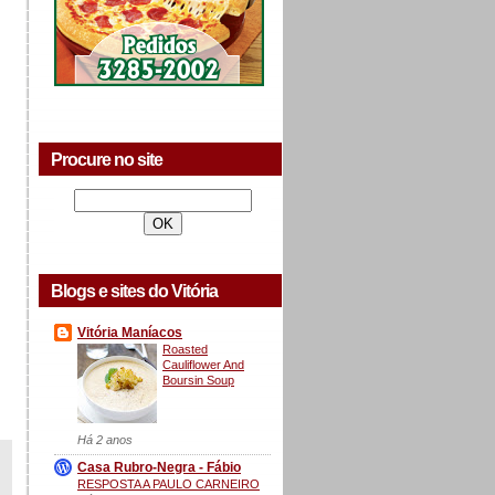
Procure no site
Blogs e sites do Vitória
Vitória Maníacos
Roasted
Cauliflower And
Boursin Soup
Há 2 anos
Casa Rubro-Negra - Fábio
RESPOSTA A PAULO CARNEIRO