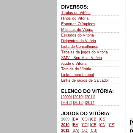
DIVERSOS:
Títulos do Vitória
Hinos do Vitória
Esportes Olímpicos
Músicas do Vitória
Escudos do Vitória
Dirigentes do Vitória
Lista de Conselheiros
Tabelas de jogos do Vitória
SMV - Sou Mais Vitória
Ajude o Vitória!
Torcida do Vitória
Links sobre futebol
Links de rádios de Salvador
ELENCO DO VITÓRIA:
[
2009
] [
2010
] [
2011
]
[
2012
] [
2013
] [
2014
]
JOGOS DO VITÓRIA:
2009
: [
BA
] [
CO
] [
CB
] [
CS
]
[
2010
: [
BA
] [
CO
] [
CB
] [
CN
] [
CS
]
r
2011
: [
BA
] [
CO
] [
CB
]