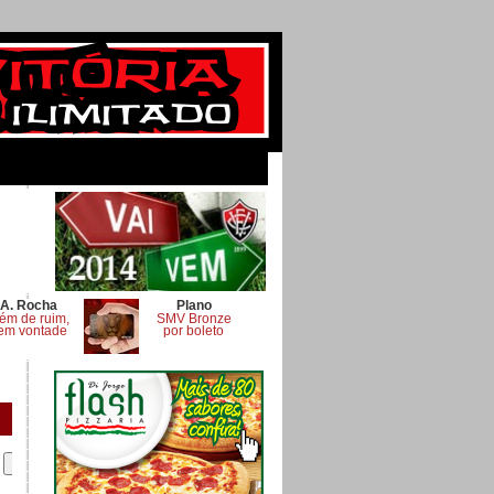
A. Rocha
Plano
ém de ruim,
SMV Bronze
em vontade
por boleto
.