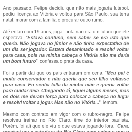
Ano passado, Felipe decidiu que não mais jogaria futebol,
pediu licença ao Vitória e voltou para São Paulo, sua terra
natal, morar com a família e procurar outro rumo.
Até então com 19 anos, jogar bola não era um futuro que ele
esperava. “
Estava confuso, sem saber se era isto que
queria. Não jogava no júnior e não tinha expectativa de
um dia ser jogador. Estava desanimado e resolvi voltar
para casa, pois na minha cabeça o Vitória não me daria
um bom futuro
”, confessa o prata da casa.
Foi a partir daí que os pais entraram em cena. “
Meu pai é
muito conservador e não queria que seu filho voltasse
para casa. Eu sentia falta da minha mãe e queria voltar
para cuidar dela. Chegando lá, fiquei alguns meses, mas
os dois me deram força para colocar a cabeça no lugar
e resolvi voltar a jogar. Mas não no Vitória...
”, lembra.
Mesmo com contrato em vigor com o rubro-negro, Felipe
resolveu treinar no Rio Claro, time do interior paulista.
Porém, foi alí que ele viu o que estava jogando fora. “
Cara,
precisei ver a estrutura do Rio Claro para saber o que o