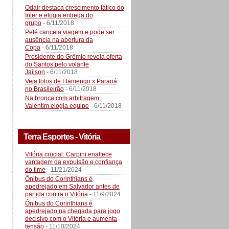
Odair destaca crescimento tático do
Inter e elogia entrega do
grupo
- 6/11/2018
Pelé cancela viagem e pode ser
ausência na abertura da
Copa
- 6/11/2018
Presidente do Grêmio revela oferta
do Santos pelo volante
Jaílson
- 6/11/2018
Veja fotos de Flamengo x Paraná
no Brasileirão
- 6/11/2018
Na bronca com arbitragem,
Valentim elogia equipe
- 6/11/2018
Terra Esportes - Vitória
Vitória crucial: Carpini enaltece
vantagem da expulsão e confiança
do time
- 11/21/2024
Ônibus do Corinthians é
apedrejado em Salvador antes de
partida contra o Vitória
- 11/9/2024
Ônibus do Corinthians é
apedrejado na chegada para jogo
decisivo com o Vitória e aumenta
tensão
- 11/10/2024