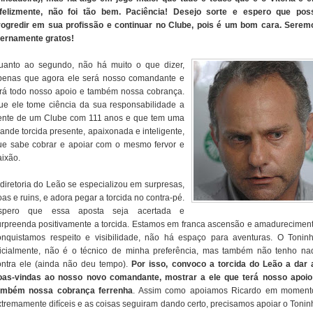
nfelizmente, não foi tão bem. Paciência! Desejo sorte e espero que pos
rogredir em sua profissão e continuar no Clube, pois é um bom cara. Serem
ternamente gratos!
uanto ao segundo, não há muito o que dizer,
penas que agora ele será nosso comandante e
erá todo nosso apoio e também nossa cobrança.
ue ele tome ciência da sua responsabilidade a
rente de um Clube com 111 anos e que tem uma
ande torcida presente, apaixonada e inteligente,
ue sabe cobrar e apoiar com o mesmo fervor e
aixão.
 diretoria do Leão se especializou em surpresas,
as e ruins, e adora pegar a torcida no contra-pé.
spero que essa aposta seja acertada e
urpreenda positivamente a torcida. Estamos em franca ascensão e amadureciment
onquistamos respeito e visibilidade, não há espaço para aventuras. O Toninh
nicialmente, não é o técnico de minha preferência, mas também não tenho na
ontra ele (ainda não deu tempo).
Por isso, convoco a torcida do Leão a dar 
oas-vindas ao nosso novo comandante, mostrar a ele que terá nosso apoio
ambém nossa cobrança ferrenha
. Assim como apoiamos Ricardo em moment
xtremamente difíceis e as coisas seguiram dando certo, precisamos apoiar o Tonin