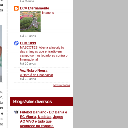
Há 9 anos
sa
ECV Eternamente
os
Imagens
Há 10 anos
ECV 1899
MASCOTES: Aberta a inscrição
das crianças que entrarão em
campo com os jogadores contra o
Internacional
Há 10 anos
Voz Rubro Negra
A Hora é de Chacoalhar
Há 12 anos
Mostrar todos
o,
o,
Blogs/sites diversos
da
as
Futebol Bahiano - EC Bahia e
 e
EC Vitoria, Noticias, Jogos
os
AO VIVO e tudo que
ho
acontece no esporte.