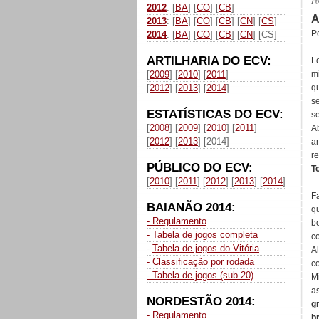
P
2012
: [
BA
] [
CO
] [
CB
]
A
2013
: [
BA
] [
CO
] [
CB
] [
CN
] [
CS
]
P
2014
: [
BA
] [
CO
] [
CB
] [
CN
] [CS]
ARTILHARIA DO ECV:
L
[
2009
] [
2010
] [
2011
]
m
[
2012
] [
2013
] [
2014
]
q
s
ESTATÍSTICAS DO ECV:
s
[
2008
] [
2009
] [
2010
] [
2011
]
A
[
2012
] [
2013
] [2014]
a
r
PÚBLICO DO ECV:
T
[
2010
] [
2011
] [
2012
] [
2013
] [
2014
]
F
BAIANÃO 2014:
q
- Regulamento
b
- Tabela de jogos completa
c
-
Tabela de jogos do Vitória
A
- Classificação por rodada
c
- Tabela de jogos (sub-20)
M
a
NORDESTÃO 2014:
g
- Regulamento
b