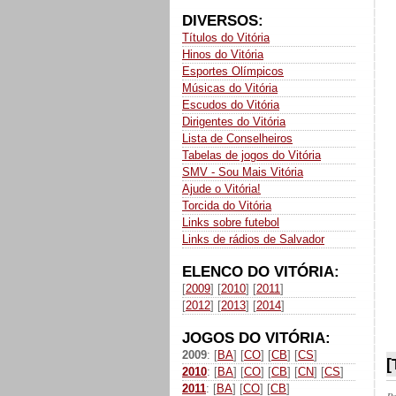
DIVERSOS:
Títulos do Vitória
Hinos do Vitória
Esportes Olímpicos
Músicas do Vitória
Escudos do Vitória
Dirigentes do Vitória
Lista de Conselheiros
Tabelas de jogos do Vitória
SMV - Sou Mais Vitória
Ajude o Vitória!
Torcida do Vitória
Links sobre futebol
Links de rádios de Salvador
ELENCO DO VITÓRIA:
[
2009
] [
2010
] [
2011
]
[
2012
] [
2013
] [
2014
]
JOGOS DO VITÓRIA:
2009
: [
BA
] [
CO
] [
CB
] [
CS
]
[
2010
: [
BA
] [
CO
] [
CB
] [
CN
] [
CS
]
2011
: [
BA
] [
CO
] [
CB
]