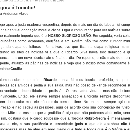
ostado por
Lucas Serra
- 10 de agosto de 2010
gora é Toninho!
or Anderson Abreu
ogo após a justa madorna vespertina, depois de mais um dia de labuta, fui cumpr
inha habitual obrigação moral e cívica: Ligar o computador para ver notícias sobre
ue realmente importa que é o
NOSSO GLORIOSO LEÃO
. Em seguida, veria cois
ecundárias como economia, eleições e etc. Porém, não tive como cumprir min
egunda etapa de leituras informativas, tive que ficar na etapa religiosa mesm
brindo os sites de notícias vi a que o Ricardo Silva havia sido demitido e q
nunciariam um novo técnico até o final do dia. De repente, e não mais do que 
epente, atualizo as páginas de notícias e vejo que o nosso novo comandante é
oninho Cecílio
.
alemos sobre o primeiro.
Ricardo
nunca foi meu técnico preferido, sempre f
ueixas aos amigos e pedia a sua saída, mas não posso deixar de reconhecer s
oa vontade e honestidade na profissão. Os resultados vieram, mas não de for
onvincente. Então, ele estava sempre ameaçado e a torcida sempre desconfiad
lém de escalar mal, ele não mexia bem no time. No entanto, sempre agiu c
orreção e não cedeu às pressões, agiu de acordo com sua concepção de futebo
inha Mãe me ensinou que a gratidão é algo que não podemos abrir mão, sen
ssim, gostaria que Ricardo soubesse que
a Torcida Rubro-Negra é imensamen
rata a ele, a sua paciência e tenacidade (pois o que ele apanhou não f
rincadeira), mas há algo em jogo maior que tudo e todos que é o Vitória e el