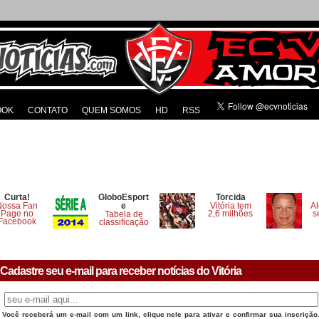
OOK
CONTATO
QUEM SOMOS
HD
RSS
Curta!
GloboEsport
Torcida
Nossa Fan
e
Vitória tem
Al
Page no
2,6 milhões
s
Tabela de
Facebook
classificação
Cadastre seu e-mail para receber notícias do Vitória
Você receberá um e-mail com um link, clique nele para ativar e confirmar sua inscrição