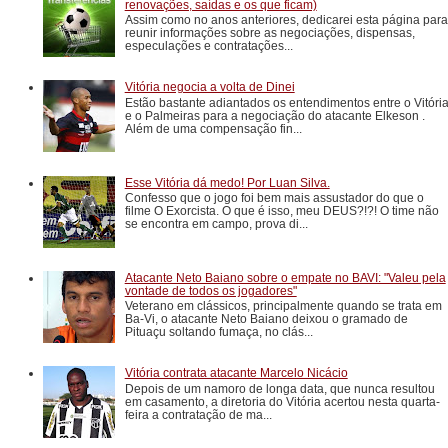
renovações, saídas e os que ficam)
Assim como no anos anteriores, dedicarei esta página para
reunir informações sobre as negociações, dispensas,
especulações e contratações...
Vitória negocia a volta de Dinei
Estão bastante adiantados os entendimentos entre o Vitóri
e o Palmeiras para a negociação do atacante Elkeson .
Além de uma compensação fin...
Esse Vitória dá medo! Por Luan Silva.
Confesso que o jogo foi bem mais assustador do que o
filme O Exorcista. O que é isso, meu DEUS?!?! O time não
se encontra em campo, prova di...
Atacante Neto Baiano sobre o empate no BAVI: "Valeu pela
vontade de todos os jogadores"
Veterano em clássicos, principalmente quando se trata em
Ba-Vi, o atacante Neto Baiano deixou o gramado de
Pituaçu soltando fumaça, no clás...
Vitória contrata atacante Marcelo Nicácio
Depois de um namoro de longa data, que nunca resultou
em casamento, a diretoria do Vitória acertou nesta quarta-
feira a contratação de ma...