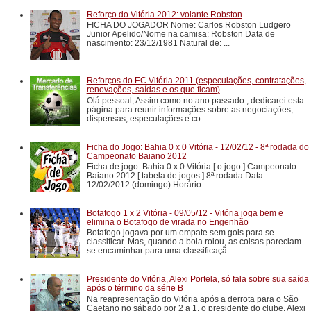
Reforço do Vitória 2012: volante Robston
FICHA DO JOGADOR Nome: Carlos Robston Ludgero
Junior Apelido/Nome na camisa: Robston Data de
nascimento: 23/12/1981 Natural de: ...
Reforços do EC Vitória 2011 (especulações, contratações,
renovações, saídas e os que ficam)
Olá pessoal, Assim como no ano passado , dedicarei esta
página para reunir informações sobre as negociações,
dispensas, especulações e co...
Ficha do Jogo: Bahia 0 x 0 Vitória - 12/02/12 - 8ª rodada do
Campeonato Baiano 2012
Ficha de jogo: Bahia 0 x 0 Vitória [ o jogo ] Campeonato
Baiano 2012 [ tabela de jogos ] 8ª rodada Data :
12/02/2012 (domingo) Horário ...
Botafogo 1 x 2 Vitória - 09/05/12 - Vitória joga bem e
elimina o Botafogo de virada no Engenhão
Botafogo jogava por um empate sem gols para se
classificar. Mas, quando a bola rolou, as coisas pareciam
se encaminhar para uma classificaçã...
Presidente do Vitória, Alexi Portela, só fala sobre sua saída
após o término da série B
Na reapresentação do Vitória após a derrota para o São
Caetano no sábado por 2 a 1, o presidente do clube, Alexi