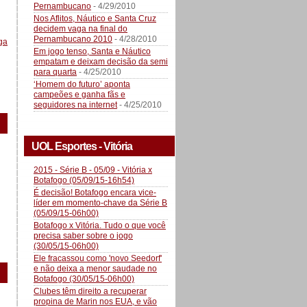
Pernambucano
- 4/29/2010
Nos Aflitos, Náutico e Santa Cruz
decidem vaga na final do
Pernambucano 2010
- 4/28/2010
ga
Em jogo tenso, Santa e Náutico
empatam e deixam decisão da semi
para quarta
- 4/25/2010
‘Homem do futuro’ aponta
campeões e ganha fãs e
seguidores na internet
- 4/25/2010
UOL Esportes - Vitória
2015 - Série B - 05/09 - Vitória x
Botafogo (05/09/15-16h54)
É decisão! Botafogo encara vice-
líder em momento-chave da Série B
(05/09/15-06h00)
Botafogo x Vitória. Tudo o que você
precisa saber sobre o jogo
(30/05/15-06h00)
Ele fracassou como 'novo Seedorf'
e não deixa a menor saudade no
Botafogo (30/05/15-06h00)
Clubes têm direito a recuperar
propina de Marin nos EUA, e vão