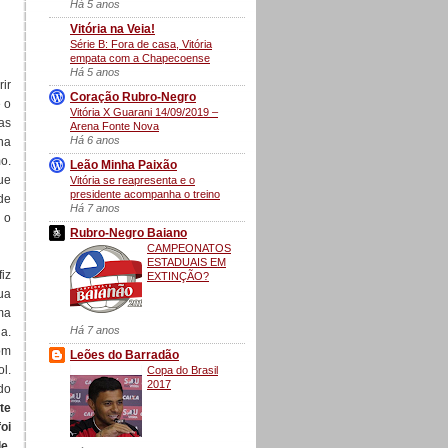
Há 5 anos
Vitória na Veia!
Série B: Fora de casa, Vitória
empata com a Chapecoense
Há 5 anos
ir
Coração Rubro-Negro
 o
Vitória X Guarani 14/09/2019 –
as
Arena Fonte Nova
Há 6 anos
ha
o.
Leão Minha Paixão
ue
Vitória se reapresenta e o
presidente acompanha o treino
de
Há 7 anos
 o
Rubro-Negro Baiano
CAMPEONATOS
ESTADUAIS EM
iz
EXTINÇÃO?
ua
ma
Há 7 anos
a.
om
Leões do Barradão
l.
Copa do Brasil
2017
do
te
oi
e,