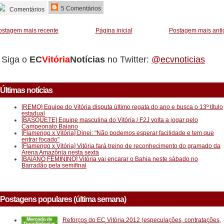
5 Comentários
Comentários
ostagem mais recente
Página inicial
Postagem mais anti
Siga o
EC
Vitória
Notícias
no Twitter:
@ecvnoticias
Últimas notícias
[REMO] Equipe do Vitória disputa último regata do ano e busca o 13º título
estadual
[BASQUETE] Equipe masculina do Vitória / F2J volta a jogar pelo
Campeonato Baiano
[Flamengo x Vitória] Dinei: "Não podemos esperar facilidade e tem que
entrar focado"
[Flamengo x Vitória] Vitória fará treino de reconhecimento do gramado da
Arena Amazônia nesta sexta
[BAIANO FEMININO] Vitória vai encarar o Bahia neste sábado no
Barradão pela semifinal
Postagens populares (última semana)
Reforços do EC Vitória 2012 (especulações, contratações,