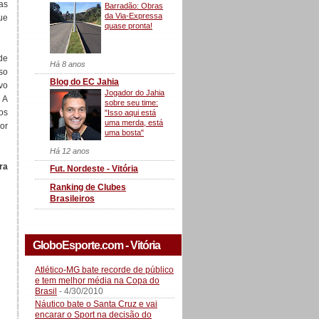
as
Barradão: Obras
da Via-Expressa
ue
quase pronta!
de
Há 8 anos
so
Blog do EC Jahia
vo
Jogador do Jahia
. A
sobre seu time:
os
"Isso aqui está
uma merda, está
or
uma bosta"
Há 12 anos
ra
Fut. Nordeste - Vitória
Ranking de Clubes
Brasileiros
GloboEsporte.com - Vitória
Atlético-MG bate recorde de público
e tem melhor média na Copa do
Brasil
- 4/30/2010
Náutico bate o Santa Cruz e vai
encarar o Sport na decisão do