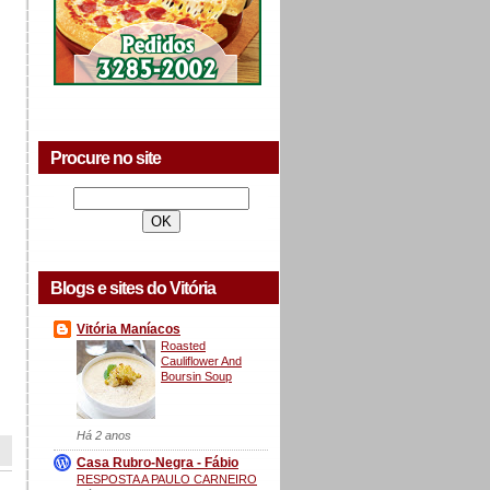
Procure no site
Blogs e sites do Vitória
Vitória Maníacos
Roasted
Cauliflower And
Boursin Soup
Há 2 anos
Casa Rubro-Negra - Fábio
RESPOSTA A PAULO CARNEIRO