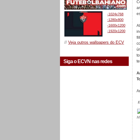
C
a
e
-1024x768
-1280x800
-1600x1200
A
-1920x1200
i
f
//
Veja outros wallpapers do ECV
c
ú
t
Siga o ECVN nas redes
t
A
T
A
E
M
_