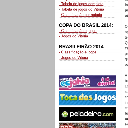
- Tabela de jogos completa
i
-
Tabela de jogos do Vitória
p
-
Classificação por rodada
e
COPA DO BRASIL 2014:
Q
- Classificação e jogos
a
- Jogos do Vitória
t
Q
BRASILEIRÃO 2014:
f
- Classificação e jogos
gr
- Jogos do Vitória
q
p
A
bo
E
s
c
i
c
b
t
e