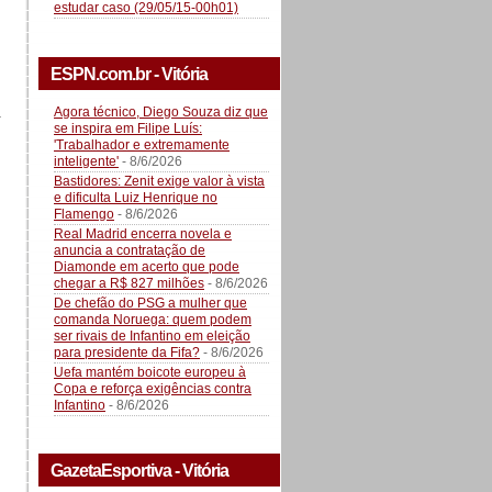
estudar caso (29/05/15-00h01)
ESPN.com.br - Vitória
Agora técnico, Diego Souza diz que
a
se inspira em Filipe Luís:
'Trabalhador e extremamente
inteligente'
- 8/6/2026
Bastidores: Zenit exige valor à vista
e dificulta Luiz Henrique no
Flamengo
- 8/6/2026
Real Madrid encerra novela e
anuncia a contratação de
Diamonde em acerto que pode
chegar a R$ 827 milhões
- 8/6/2026
De chefão do PSG a mulher que
comanda Noruega: quem podem
ser rivais de Infantino em eleição
para presidente da Fifa?
- 8/6/2026
Uefa mantém boicote europeu à
Copa e reforça exigências contra
Infantino
- 8/6/2026
GazetaEsportiva - Vitória