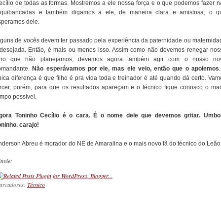
ecílio de todas as formas. Mostremos a ele nossa força e o que podemos fazer n
rquibancadas e também digamos a ele, de maneira clara e amistosa, o q
speramos dele.
lguns de vocês devem ter passado pela experiência da paternidade ou maternida
ndesejada. Então, é mais ou menos isso. Assim como não devemos renegar nos
ilho que não planejamos, devemos agora também agir com o nosso no
omandante.
Não esperávamos por ele, mas ele veio, então que o apoiemos
nica diferença é que filho é pra vida toda e treinador é até quando dá certo. Vam
orcer, porém, para que os resultados apareçam e o técnico fique conosco o mai
empo possível.
gora Toninho Cecílio é o cara. É o nome dele que devemos gritar. Umbo
oninho, carajo!
nderson Abreu é morador do NE de Amaralina e o mais novo fã do técnico do Leão
nvie:
arcadores:
Técnico
_________