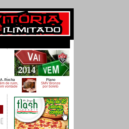
A. Rocha
Plano
ém de ruim,
SMV Bronze
em vontade
por boleto
.