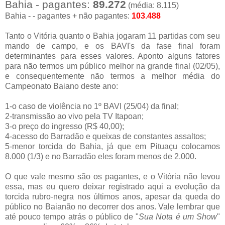
Bahia - pagantes:
89.272
(média: 8.115)
Bahia - - pagantes + não pagantes:
103.488
Tanto o Vitória quanto o Bahia jogaram 11 partidas com seu
mando de campo, e os BAVI's da fase final foram
determinantes para esses valores. Aponto alguns fatores
para não termos um público melhor na grande final (02/05),
e consequentemente não termos a melhor média do
Campeonato Baiano deste ano:
1-o caso de violência no 1º BAVI (25/04) da final;
2-transmissão ao vivo pela TV Itapoan;
3-o preço do ingresso (R$ 40,00);
4-acesso do Barradão e queixas de constantes assaltos;
5-menor torcida do Bahia, já que em Pituaçu colocamos
8.000 (1/3) e no Barradão eles foram menos de 2.000.
O que vale mesmo são os pagantes, e o Vitória não levou
essa, mas eu quero deixar registrado aqui a evolução da
torcida rubro-negra nos últimos anos, apesar da queda do
público no Baianão no decorrer dos anos. Vale lembrar que
até pouco tempo atrás o público de "
Sua Nota é um Show
"