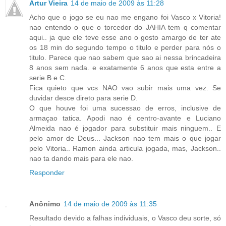
Artur Vieira
14 de maio de 2009 às 11:28
Acho que o jogo se eu nao me engano foi Vasco x Vitoria!
nao entendo o que o torcedor do JAHIA tem q comentar
aqui.. ja que ele teve esse ano o gosto amargo de ter ate
os 18 min do segundo tempo o titulo e perder para nós o
titulo. Parece que nao sabem que sao ai nessa brincadeira
8 anos sem nada. e exatamente 6 anos que esta entre a
serie B e C.
Fica quieto que vcs NAO vao subir mais uma vez. Se
duvidar desce direto para serie D.
O que houve foi uma sucessao de erros, inclusive de
armaçao tatica. Apodi nao é centro-avante e Luciano
Almeida nao é jogador para substituir mais ninguem.. E
pelo amor de Deus... Jackson nao tem mais o que jogar
pelo Vitoria.. Ramon ainda articula jogada, mas, Jackson..
nao ta dando mais para ele nao.
Responder
Anônimo
14 de maio de 2009 às 11:35
Resultado devido a falhas individuais, o Vasco deu sorte, só