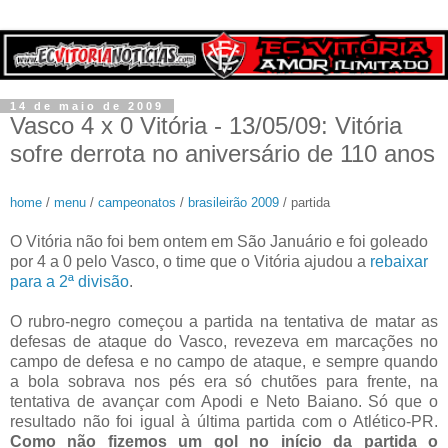
14 de maio de 2009
Vasco 4 x 0 Vitória - 13/05/09: Vitória
sofre derrota no aniversário de 110 anos
home
/
menu
/
campeonatos
/
brasileirão 2009
/ partida
O Vitória não foi bem ontem em São Januário e foi goleado
por 4 a 0 pelo Vasco, o time que o Vitória ajudou a
rebaixar
para a 2ª divisão
.
O rubro-negro começou a partida na tentativa de matar as
defesas de ataque do Vasco, revezeva em marcações no
campo de defesa e no campo de ataque, e sempre quando
a bola sobrava nos pés era só chutões para frente, na
tentativa de avançar com Apodi e Neto Baiano. Só que o
resultado não foi igual à última partida com o Atlético-PR.
Como não fizemos um gol no início da partida o