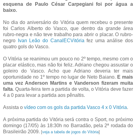
esquena de Paulo César Carpegiani foi por água a
baixo.
No dia do aniversário do Vitória quem recebeu o presente
foi Carlos Alberto do Vasco, que dentro da grande área
rubro-negra e não teve trabalho para abrir o placar. O rubro-
negro
Ivan Leão do CanalECVitória
fez uma análise dos
quatro gols do Vasco.
O Vitória se reanimou um pouco no 2º tempo, mesmo com o
placar elástico, mas não foi feliz. Adriano chegou assustar o
goleiro do Vasco. Acho que Adriano deveria ter mais
oportunidade no 1º tempo no lugar de Neto Baiano.
E mais
uma vez Anderson Martins e Vanderson fizeram muita
falta
. Quarta-feira tem a partida de volta, o Vitória deve fazer
4 a 0 para levar a partida aos pênaltis.
Assista o
vídeo com os gols da partida Vasco 4 x 0 Vitória
.
A próxima partida do Vitória será contra o Sport, no próximo
domingo (17/05) às 18:30h no Barradão, pela 2ª rodada do
Brasileirão 2009.
[
veja a tabela de jogos do Vitória
]