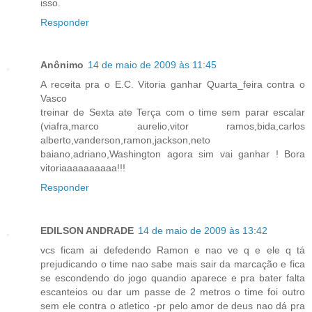
isso.
Responder
Anônimo
14 de maio de 2009 às 11:45
A receita pra o E.C. Vitoria ganhar Quarta_feira contra o
Vasco
treinar de Sexta ate Terça com o time sem parar escalar
(viafra,marco aurelio,vitor ramos,bida,carlos
alberto,vanderson,ramon,jackson,neto
baiano,adriano,Washington agora sim vai ganhar ! Bora
vitoriaaaaaaaaaa!!!
Responder
EDILSON ANDRADE
14 de maio de 2009 às 13:42
vcs ficam ai defedendo Ramon e nao ve q e ele q tá
prejudicando o time nao sabe mais sair da marcação e fica
se escondendo do jogo quandio aparece e pra bater falta
escanteios ou dar um passe de 2 metros o time foi outro
sem ele contra o atletico -pr pelo amor de deus nao dá pra