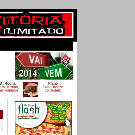
A. Rocha
Plano
ém de ruim,
SMV Bronze
em vontade
por boleto
.