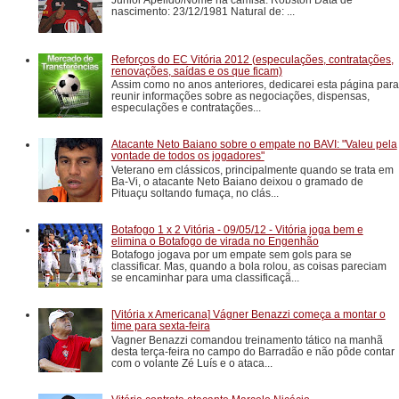
nascimento: 23/12/1981 Natural de: ...
Reforços do EC Vitória 2012 (especulações, contratações,
renovações, saídas e os que ficam)
Assim como no anos anteriores, dedicarei esta página para
reunir informações sobre as negociações, dispensas,
especulações e contratações...
Atacante Neto Baiano sobre o empate no BAVI: "Valeu pela
vontade de todos os jogadores"
Veterano em clássicos, principalmente quando se trata em
Ba-Vi, o atacante Neto Baiano deixou o gramado de
Pituaçu soltando fumaça, no clás...
Botafogo 1 x 2 Vitória - 09/05/12 - Vitória joga bem e
elimina o Botafogo de virada no Engenhão
Botafogo jogava por um empate sem gols para se
classificar. Mas, quando a bola rolou, as coisas pareciam
se encaminhar para uma classificaçã...
[Vitória x Americana] Vágner Benazzi começa a montar o
time para sexta-feira
Vagner Benazzi comandou treinamento tático na manhã
desta terça-feira no campo do Barradão e não pôde contar
com o volante Zé Luís e o ataca...