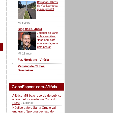
Barradão: Obras
da Via-Expressa
quase pronta!
Há 8 anos
Blog do EC Jahia
Jogador do Jahia
sobre seu time:
"Isso aqui está
uma merda, está
uma bosta"
Há 12 anos
Fut. Nordeste - Vitória
Ranking de Clubes
Brasileiros
a
GloboEsporte.com - Vitória
Atlético-MG bate recorde de público
e tem melhor média na Copa do
Brasil
- 4/30/2010
Náutico bate o Santa Cruz e vai
encarar o Sport na decisão do