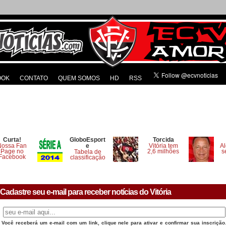
OOK
CONTATO
QUEM SOMOS
HD
RSS
Curta!
GloboEsport
Torcida
Nossa Fan
e
Vitória tem
Al
Page no
2,6 milhões
s
Tabela de
Facebook
classificação
Cadastre seu e-mail para receber notícias do Vitória
Você receberá um e-mail com um link, clique nele para ativar e confirmar sua inscrição