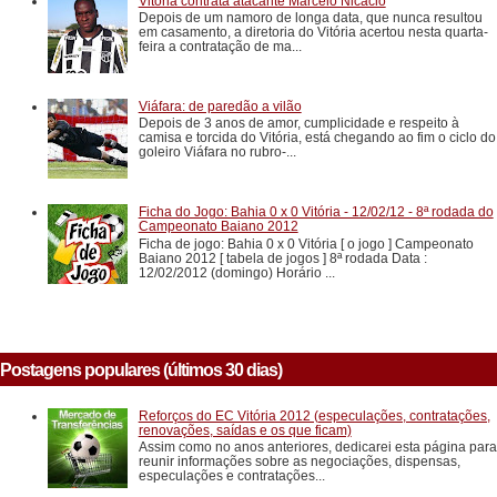
Vitória contrata atacante Marcelo Nicácio
Depois de um namoro de longa data, que nunca resultou
em casamento, a diretoria do Vitória acertou nesta quarta-
feira a contratação de ma...
Viáfara: de paredão a vilão
Depois de 3 anos de amor, cumplicidade e respeito à
camisa e torcida do Vitória, está chegando ao fim o ciclo do
goleiro Viáfara no rubro-...
Ficha do Jogo: Bahia 0 x 0 Vitória - 12/02/12 - 8ª rodada do
Campeonato Baiano 2012
Ficha de jogo: Bahia 0 x 0 Vitória [ o jogo ] Campeonato
Baiano 2012 [ tabela de jogos ] 8ª rodada Data :
12/02/2012 (domingo) Horário ...
Postagens populares (últimos 30 dias)
Reforços do EC Vitória 2012 (especulações, contratações,
renovações, saídas e os que ficam)
Assim como no anos anteriores, dedicarei esta página para
reunir informações sobre as negociações, dispensas,
especulações e contratações...