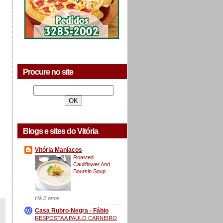
Procure no site
Blogs e sites do Vitória
Vitória Maníacos
Roasted
Cauliflower And
Boursin Soup
Há 2 anos
Casa Rubro-Negra - Fábio
RESPOSTA A PAULO CARNEIRO