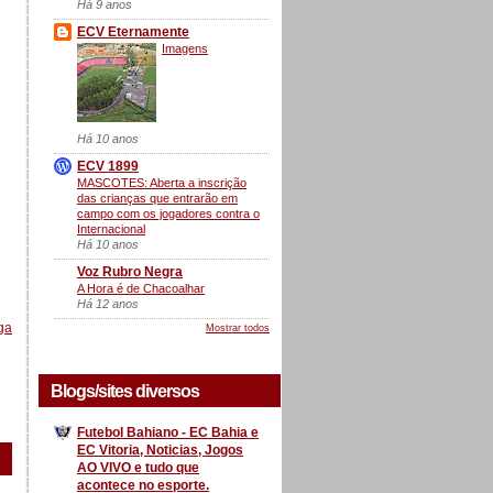
Há 9 anos
ECV Eternamente
Imagens
Há 10 anos
ECV 1899
MASCOTES: Aberta a inscrição
das crianças que entrarão em
campo com os jogadores contra o
Internacional
Há 10 anos
Voz Rubro Negra
A Hora é de Chacoalhar
Há 12 anos
ga
Mostrar todos
Blogs/sites diversos
Futebol Bahiano - EC Bahia e
EC Vitoria, Noticias, Jogos
AO VIVO e tudo que
acontece no esporte.