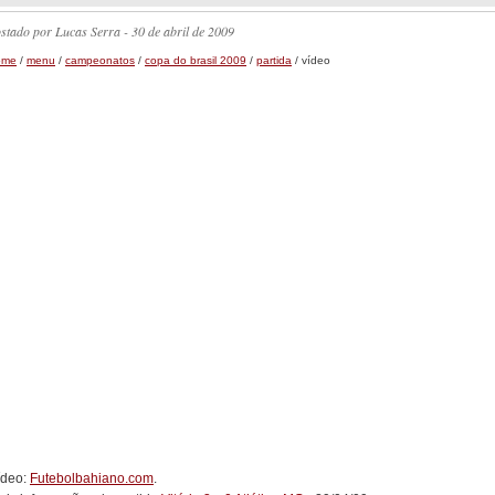
ostado por
Lucas Serra
- 30 de abril de 2009
ome
/
menu
/
campeonatos
/
copa do brasil 2009
/
partida
/ vídeo
ídeo:
Futebolbahiano.com
.