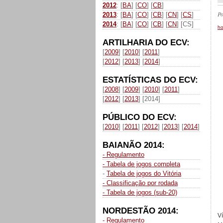
2012
: [
BA
] [
CO
] [
CB
]
P
2013
: [
BA
] [
CO
] [
CB
] [
CN
] [
CS
]
2014
: [
BA
] [
CO
] [
CB
] [
CN
] [CS]
h
ARTILHARIA DO ECV:
[
2009
] [
2010
] [
2011
]
[
2012
] [
2013
] [
2014
]
ESTATÍSTICAS DO ECV:
[
2008
] [
2009
] [
2010
] [
2011
]
[
2012
] [
2013
] [2014]
PÚBLICO DO ECV:
[
2010
] [
2011
] [
2012
] [
2013
] [
2014
]
BAIANÃO 2014:
- Regulamento
- Tabela de jogos completa
-
Tabela de jogos do Vitória
- Classificação por rodada
- Tabela de jogos (sub-20)
NORDESTÃO 2014:
V
- Regulamento