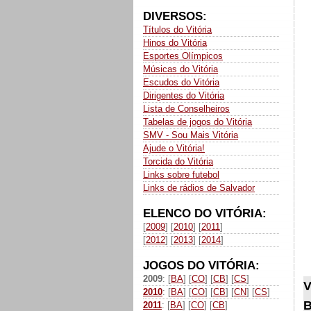
DIVERSOS:
Títulos do Vitória
Hinos do Vitória
Esportes Olímpicos
Músicas do Vitória
Escudos do Vitória
Dirigentes do Vitória
Lista de Conselheiros
Tabelas de jogos do Vitória
SMV - Sou Mais Vitória
Ajude o Vitória!
Torcida do Vitória
Links sobre futebol
Links de rádios de Salvador
ELENCO DO VITÓRIA:
[
2009
] [
2010
] [
2011
]
[
2012
] [
2013
] [
2014
]
JOGOS DO VITÓRIA:
2009
: [
BA
] [
CO
] [
CB
] [
CS
]
V
2010
: [
BA
] [
CO
] [
CB
] [
CN
] [
CS
]
B
2011
: [
BA
] [
CO
] [
CB
]