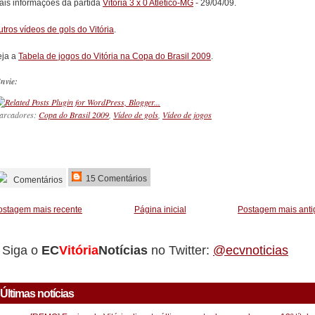
ais informações da partida
Vitória 3 x 0 Atlético-MG
- 29/04/09.
tros vídeos de gols do Vitória
.
eja a
Tabela de jogos do Vitória na Copa do Brasil 2009
.
nvie:
arcadores:
Copa do Brasil 2009
,
Vídeo de gols
,
Vídeo de jogos
_________
15 Comentários
Comentários
ostagem mais recente
Página inicial
Postagem mais anti
Siga o
EC
Vitória
Notícias
no Twitter:
@ecvnoticias
Últimas notícias