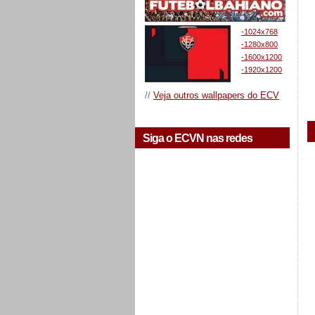
-1024x768
-1280x800
-1600x1200
-1920x1200
//
Veja outros wallpapers do ECV
Siga o ECVN nas redes