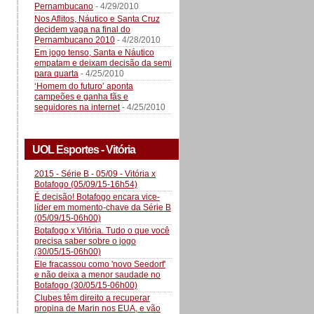
Pernambucano
- 4/29/2010
Nos Aflitos, Náutico e Santa Cruz
decidem vaga na final do
Pernambucano 2010
- 4/28/2010
Em jogo tenso, Santa e Náutico
empatam e deixam decisão da semi
para quarta
- 4/25/2010
‘Homem do futuro’ aponta
campeões e ganha fãs e
seguidores na internet
- 4/25/2010
UOL Esportes - Vitória
2015 - Série B - 05/09 - Vitória x
Botafogo (05/09/15-16h54)
É decisão! Botafogo encara vice-
líder em momento-chave da Série B
(05/09/15-06h00)
Botafogo x Vitória. Tudo o que você
precisa saber sobre o jogo
(30/05/15-06h00)
Ele fracassou como 'novo Seedorf'
e não deixa a menor saudade no
Botafogo (30/05/15-06h00)
Clubes têm direito a recuperar
propina de Marin nos EUA, e vão