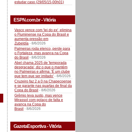
estudar caso (29/05/15-00h01)
ESPN.com.br - Vitória
Vasco vence com 'lei do ex', elimina
o Fluminense na Copa do Brasil e
aumenta pressão em
Zubeldía
- 8/6/2026
Palmeiras roda elenco, perde para
o Fortaleza, mas avança na Copa
do Brasil
- 8/6/2026
Abel chama 2025 de 'temporada
desgraçada', diz o que o mantém
no Palmeiras e afirma: 'É um clube
que tem que ser imitado'
- 8/6/2026
Cruzeiro faz 2 a 0 na Chapecoense
e se garante nas quartas de final da
Copa do Brasil
- 8/6/2026
Grêmio leva susto, mas vence
Mirassol com golaço de falta e
avança na Copa do
Brasil
- 8/6/2026
GazetaEsportiva - Vitória