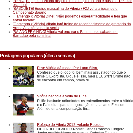
[REMO] Equipe do Vitória disputa último regata do ano e busca o 13º título
estadual
[BASQUETE] Equipe masculina do Vitória / F2J volta a jogar pelo
Campeonato Baiano
[Flamengo x Vitória] Dinei: "Não podemos esperar facilidade e tem que
entrar focado"
[Flamengo x Vitória] Vitória fará treino de reconhecimento do gramado da
Arena Amazônia nesta sexta
[BAIANO FEMININO] Vitória vai encarar o Bahia neste sábado no
Barradão pela semifinal
Postagens populares (última semana)
Esse Vitória dá medo! Por Luan Silva.
Confesso que o jogo foi bem mais assustador do que o
filme O Exorcista. O que é isso, meu DEUS?!?! O time não
se encontra em campo, prova di...
Vitória negocia a volta de Dinei
Estão bastante adiantados os entendimentos entre o Vitóri
e o Palmeiras para a negociação do atacante Elkeson .
Além de uma compensação fin...
Reforço do Vitória 2012: volante Robston
FICHA DO JOGADOR Nome: Carlos Robston Ludgero
Junior Apelido/Nome na camisa: Robston Data de