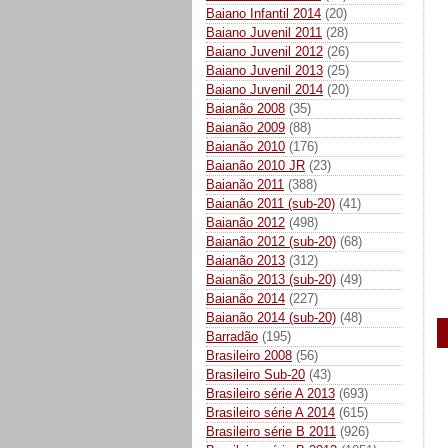
Baiano Infantil 2014
(20)
Baiano Juvenil 2011
(28)
Baiano Juvenil 2012
(26)
Baiano Juvenil 2013
(25)
Baiano Juvenil 2014
(20)
Baianão 2008
(35)
Baianão 2009
(88)
Baianão 2010
(176)
Baianão 2010 JR
(23)
Baianão 2011
(388)
Baianão 2011 (sub-20)
(41)
Baianão 2012
(498)
Baianão 2012 (sub-20)
(68)
Baianão 2013
(312)
Baianão 2013 (sub-20)
(49)
Baianão 2014
(227)
Baianão 2014 (sub-20)
(48)
Barradão
(195)
Brasileiro 2008
(56)
Brasileiro Sub-20
(43)
Brasileiro série A 2013
(693)
Brasileiro série A 2014
(615)
Brasileiro série B 2011
(926)