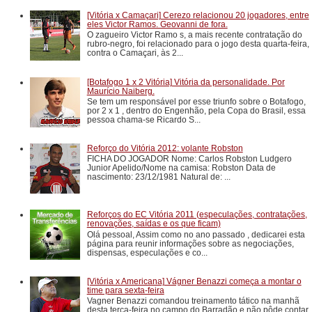
[Vitória x Camaçari] Cerezo relacionou 20 jogadores, entre
eles Victor Ramos. Geovanni de fora.
O zagueiro Victor Ramo s, a mais recente contratação do
rubro-negro, foi relacionado para o jogo desta quarta-feira,
contra o Camaçari, às 2...
[Botafogo 1 x 2 Vitória] Vitória da personalidade. Por
Maurício Naiberg.
Se tem um responsável por esse triunfo sobre o Botafogo,
por 2 x 1 , dentro do Engenhão, pela Copa do Brasil, essa
pessoa chama-se Ricardo S...
Reforço do Vitória 2012: volante Robston
FICHA DO JOGADOR Nome: Carlos Robston Ludgero
Junior Apelido/Nome na camisa: Robston Data de
nascimento: 23/12/1981 Natural de: ...
Reforços do EC Vitória 2011 (especulações, contratações,
renovações, saídas e os que ficam)
Olá pessoal, Assim como no ano passado , dedicarei esta
página para reunir informações sobre as negociações,
dispensas, especulações e co...
[Vitória x Americana] Vágner Benazzi começa a montar o
time para sexta-feira
Vagner Benazzi comandou treinamento tático na manhã
desta terça-feira no campo do Barradão e não pôde contar