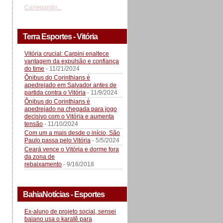
Carregando...
Terra Esportes - Vitória
Vitória crucial: Carpini enaltece
vantagem da expulsão e confiança
do time
- 11/21/2024
Ônibus do Corinthians é
apedrejado em Salvador antes de
partida contra o Vitória
- 11/9/2024
Ônibus do Corinthians é
apedrejado na chegada para jogo
decisivo com o Vitória e aumenta
tensão
- 11/10/2024
Com um a mais desde o início, São
Paulo passa pelo Vitória
- 5/5/2024
Ceará vence o Vitória e dorme fora
da zona de
rebaixamento
- 9/16/2018
BahiaNotícias - Esportes
Ex-aluno de projeto social, sensei
baiano usa o karatê para