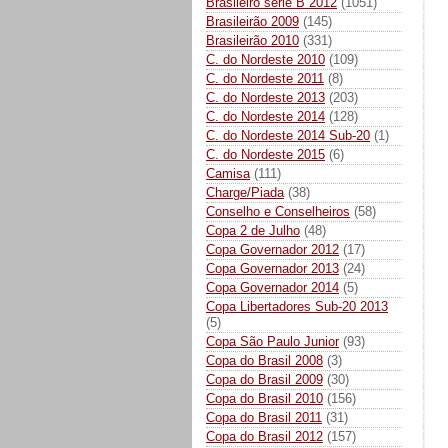
Brasileiro série B 2012
(1051)
Brasileirão 2009
(145)
Brasileirão 2010
(331)
C. do Nordeste 2010
(109)
C. do Nordeste 2011
(8)
C. do Nordeste 2013
(203)
C. do Nordeste 2014
(128)
C. do Nordeste 2014 Sub-20
(1)
C. do Nordeste 2015
(6)
Camisa
(111)
Charge/Piada
(38)
Conselho e Conselheiros
(58)
Copa 2 de Julho
(48)
Copa Governador 2012
(17)
Copa Governador 2013
(24)
Copa Governador 2014
(5)
Copa Libertadores Sub-20 2013
(5)
Copa São Paulo Junior
(93)
Copa do Brasil 2008
(3)
Copa do Brasil 2009
(30)
Copa do Brasil 2010
(156)
Copa do Brasil 2011
(31)
Copa do Brasil 2012
(157)