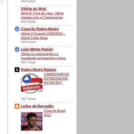
Há 5 anos
Vitória na Veia!
Série B: Fora de casa, Vitória
empata com a Chapecoense
Há 5 anos
Coração Rubro-Negro
Vitória X Guarani 14/09/2019 –
Arena Fonte Nova
Há 6 anos
Leão Minha Paixão
Vitória se reapresenta e o
presidente acompanha o treino
Há 7 anos
Rubro-Negro Baiano
CAMPEONATOS
ESTADUAIS EM
EXTINÇÃO?
Há 7 anos
Leões do Barradão
Copa do Brasil
2017