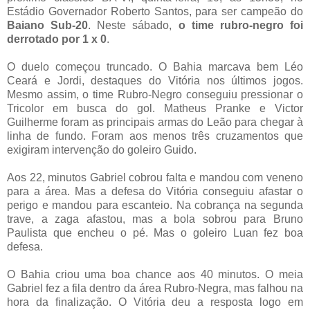
Estádio Governador Roberto Santos, para ser campeão do
Baiano Sub-20
. Neste sábado,
o time rubro-negro foi
derrotado por 1 x 0
.
O duelo começou truncado. O Bahia marcava bem Léo
Ceará e Jordi, destaques do Vitória nos últimos jogos.
Mesmo assim, o time Rubro-Negro conseguiu pressionar o
Tricolor em busca do gol. Matheus Pranke e Victor
Guilherme foram as principais armas do Leão para chegar à
linha de fundo. Foram aos menos três cruzamentos que
exigiram intervenção do goleiro Guido.
Aos 22, minutos Gabriel cobrou falta e mandou com veneno
para a área. Mas a defesa do Vitória conseguiu afastar o
perigo e mandou para escanteio. Na cobrança na segunda
trave, a zaga afastou, mas a bola sobrou para Bruno
Paulista que encheu o pé. Mas o goleiro Luan fez boa
defesa.
O Bahia criou uma boa chance aos 40 minutos. O meia
Gabriel fez a fila dentro da área Rubro-Negra, mas falhou na
hora da finalização. O Vitória deu a resposta logo em