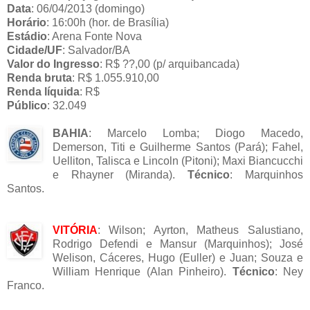
Data
: 06/04/2013 (domingo)
Horário
: 16:00h (hor. de Brasília)
Estádio
: Arena Fonte Nova
Cidade/UF
: Salvador/BA
Valor do Ingresso
: R$ ??,00 (p/ arquibancada)
Renda bruta
: R$ 1.055.910,00
Renda líquida
: R$
Público
: 32.049
BAHIA
: Marcelo Lomba; Diogo Macedo,
Demerson, Titi e Guilherme Santos (Pará); Fahel,
Uelliton, Talisca e Lincoln (Pitoni); Maxi Biancucchi
e Rhayner (Miranda).
Técnico
: Marquinhos
Santos.
VITÓRIA
: Wilson; Ayrton, Matheus Salustiano,
Rodrigo Defendi e Mansur (Marquinhos); José
Welison, Cáceres, Hugo (Euller) e Juan; Souza e
William Henrique (Alan Pinheiro).
Técnico
: Ney
Franco.