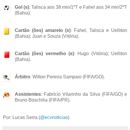
Gol (s)
: Talisca aos 38 min/1ºT e Fahel aos 34 min/2ºT
(Bahia).
Cartão (ões) amarelo (s)
: Fahel, Talisca e Uelliton
(Bahia); Juan e Souza (Vitória).
Cartão (ões) vermelho (s)
: Hugo (Vitória); Uelliton
(Bahia).
Árbitro
: Wilton Pereira Sampaio (FIFA/GO).
Assistentes
: Fabrício Vilarinho da Silva (FIFA/GO) e
Bruno Boschilia (FIFA/PR).
Por: Lucas Serra (
@ecvnoticias
)