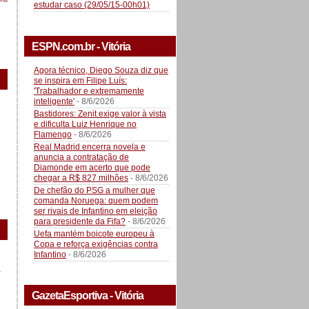
estudar caso (29/05/15-00h01)
ESPN.com.br - Vitória
Agora técnico, Diego Souza diz que
se inspira em Filipe Luís:
'Trabalhador e extremamente
inteligente'
- 8/6/2026
Bastidores: Zenit exige valor à vista
e dificulta Luiz Henrique no
Flamengo
- 8/6/2026
Real Madrid encerra novela e
anuncia a contratação de
Diamonde em acerto que pode
chegar a R$ 827 milhões
- 8/6/2026
De chefão do PSG a mulher que
comanda Noruega: quem podem
ser rivais de Infantino em eleição
para presidente da Fifa?
- 8/6/2026
Uefa mantém boicote europeu à
Copa e reforça exigências contra
Infantino
- 8/6/2026
a
GazetaEsportiva - Vitória