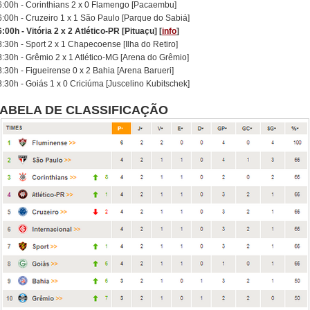
6:00h - Corinthians 2 x 0 Flamengo [Pacaembu]
6:00h - Cruzeiro 1 x 1 São Paulo [Parque do Sabiá]
:00h - Vitória 2 x 2 Atlético-PR [Pituaçu] [
info
]
:30h - Sport 2 x 1 Chapecoense [Ilha do Retiro]
8:30h - Grêmio 2 x 1 Atlético-MG [Arena do Grêmio]
:30h - Figueirense 0 x 2 Bahia [Arena Barueri]
:30h - Goiás 1 x 0 Criciúma [Juscelino Kubitschek]
TABELA DE CLASSIFICAÇÃO