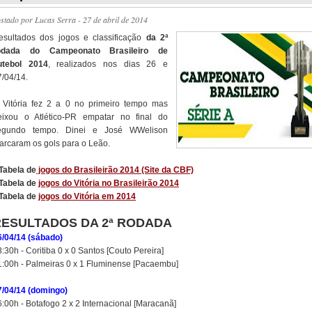
ostado por
Lucas Serra
- 27 de abril de 2014
esultados dos jogos e classificação
da 2ª
odada do Campeonato Brasileiro de
utebol 2014
, realizados nos dias 26 e
7/04/14.
 Vitória fez 2 a 0 no primeiro tempo mas
eixou o Atlético-PR empatar no final do
egundo tempo. Dinei e José WWelison
arcaram os gols para o Leão.
 Tabela de
jogos do Brasileirão 2014 (Site da CBF)
 Tabela de
jogos do Vitória no Brasileirão 2014
 Tabela de
jogos do Vitória em 2014
RESULTADOS DA 2ª RODADA
6/04/14 (sábado)
:30h - Coritiba 0 x 0 Santos [Couto Pereira]
1:00h - Palmeiras 0 x 1 Fluminense [Pacaembu]
7/04/14 (domingo)
:00h - Botafogo 2 x 2 Internacional [Maracanã]