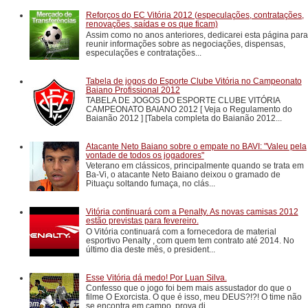
Reforços do EC Vitória 2012 (especulações, contratações,
renovações, saídas e os que ficam)
Assim como no anos anteriores, dedicarei esta página para
reunir informações sobre as negociações, dispensas,
especulações e contratações...
Tabela de jogos do Esporte Clube Vitória no Campeonato
Baiano Profissional 2012
TABELA DE JOGOS DO ESPORTE CLUBE VITÓRIA
CAMPEONATO BAIANO 2012 [ Veja o Regulamento do
Baianão 2012 ] [Tabela completa do Baianão 2012...
Atacante Neto Baiano sobre o empate no BAVI: "Valeu pela
vontade de todos os jogadores"
Veterano em clássicos, principalmente quando se trata em
Ba-Vi, o atacante Neto Baiano deixou o gramado de
Pituaçu soltando fumaça, no clás...
Vitória continuará com a Penalty. As novas camisas 2012
estão previstas para fevereiro.
O Vitória continuará com a fornecedora de material
esportivo Penalty , com quem tem contrato até 2014. No
último dia deste mês, o president...
Esse Vitória dá medo! Por Luan Silva.
Confesso que o jogo foi bem mais assustador do que o
filme O Exorcista. O que é isso, meu DEUS?!?! O time não
se encontra em campo, prova di...