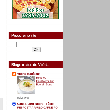
Procure no site
Blogs e sites do Vitória
Vitória Maníacos
Roasted
Cauliflower And
Boursin Soup
Há 2 anos
Casa Rubro-Negra - Fábio
RESPOSTA A PAULO CARNEIRO