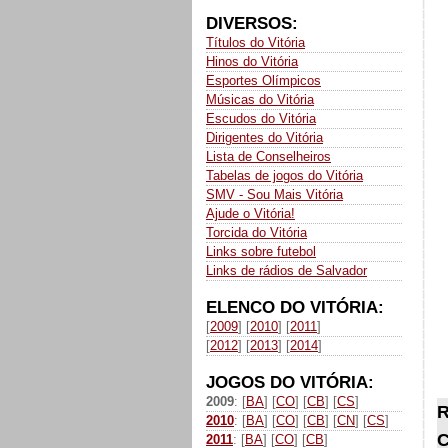
DIVERSOS:
Títulos do Vitória
Hinos do Vitória
Esportes Olímpicos
Músicas do Vitória
Escudos do Vitória
Dirigentes do Vitória
Lista de Conselheiros
Tabelas de jogos do Vitória
SMV - Sou Mais Vitória
Ajude o Vitória!
Torcida do Vitória
Links sobre futebol
Links de rádios de Salvador
ELENCO DO VITÓRIA:
[
2009
] [
2010
] [
2011
]
[
2012
] [
2013
] [
2014
]
JOGOS DO VITÓRIA:
2009
: [
BA
] [
CO
] [
CB
] [
CS
]
R
2010
: [
BA
] [
CO
] [
CB
] [
CN
] [
CS
]
C
2011
: [
BA
] [
CO
] [
CB
]