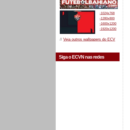
-1024x768
-1280x800
-1600x1200
-1920x1200
//
Veja outros wallpapers do ECV
Siga o ECVN nas redes