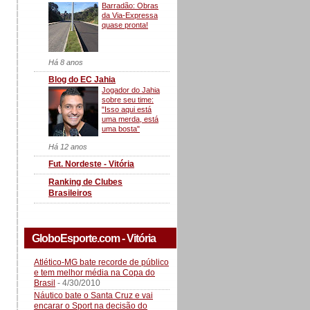
Barradão: Obras
da Via-Expressa
quase pronta!
Há 8 anos
Blog do EC Jahia
Jogador do Jahia
sobre seu time:
"Isso aqui está
uma merda, está
uma bosta"
Há 12 anos
Fut. Nordeste - Vitória
Ranking de Clubes
Brasileiros
GloboEsporte.com - Vitória
Atlético-MG bate recorde de público
e tem melhor média na Copa do
Brasil
- 4/30/2010
Náutico bate o Santa Cruz e vai
encarar o Sport na decisão do