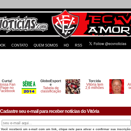
OOK
CONTATO
QUEM SOMOS
HD
RSS
Curta!
GloboEsport
Torcida
Nossa Fan
e
Vitória tem
Al
Page no
2,6 milhões
s
Tabela de
Facebook
classificação
Cadastre seu e-mail para receber notícias do Vitória
Você receberá um e-mail com um link, clique nele para ativar e confirmar sua inscrição