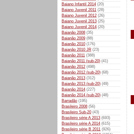
Baiano Infantil 2014
(20)
Baiano Juvenil 2011
(28)
Baiano Juvenil 2012
(26)
Baiano Juvenil 2013
(25)
Baiano Juvenil 2014
(20)
Baianão 2008
(35)
Baianão 2009
(88)
Baianão 2010
(176)
Baianão 2010 JR
(23)
Baianão 2011
(388)
Baianão 2011 (sub-20)
(41)
Baianão 2012
(498)
Baianão 2012 (sub-20)
(68)
Baianão 2013
(312)
Baianão 2013 (sub-20)
(49)
Baianão 2014
(227)
Baianão 2014 (sub-20)
(48)
Barradão
(195)
Brasileiro 2008
(56)
Brasileiro Sub-20
(43)
Brasileiro série A 2013
(693)
Brasileiro série A 2014
(615)
Brasileiro série B 2011
(926)