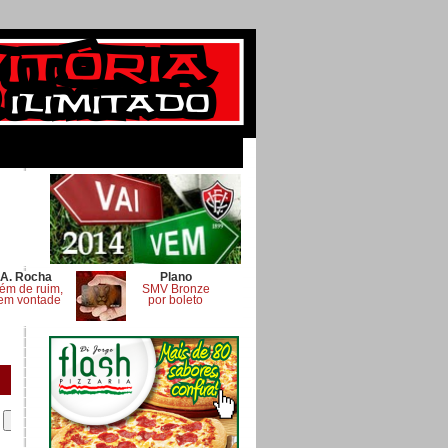
A. Rocha
Plano
ém de ruim,
SMV Bronze
em vontade
por boleto
.