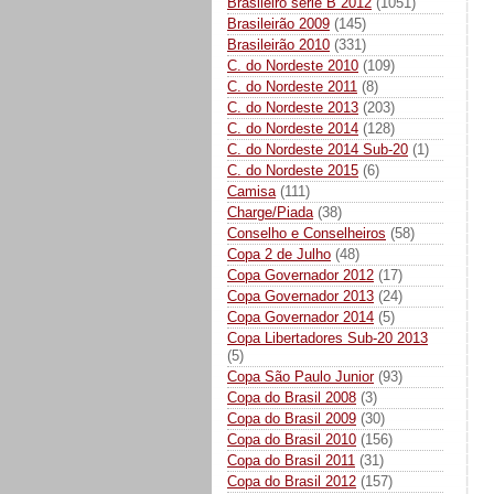
Brasileiro série B 2012
(1051)
Brasileirão 2009
(145)
Brasileirão 2010
(331)
C. do Nordeste 2010
(109)
C. do Nordeste 2011
(8)
C. do Nordeste 2013
(203)
C. do Nordeste 2014
(128)
C. do Nordeste 2014 Sub-20
(1)
C. do Nordeste 2015
(6)
Camisa
(111)
Charge/Piada
(38)
Conselho e Conselheiros
(58)
Copa 2 de Julho
(48)
Copa Governador 2012
(17)
Copa Governador 2013
(24)
Copa Governador 2014
(5)
Copa Libertadores Sub-20 2013
(5)
Copa São Paulo Junior
(93)
Copa do Brasil 2008
(3)
Copa do Brasil 2009
(30)
Copa do Brasil 2010
(156)
Copa do Brasil 2011
(31)
Copa do Brasil 2012
(157)