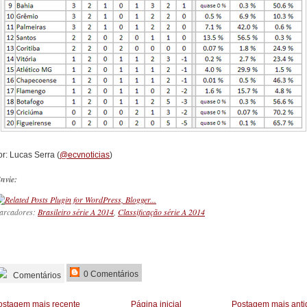
r: Lucas Serra (
@ecvnoticias
)
nvie:
arcadores:
Brasileiro série A 2014
,
Classificação série A 2014
_________
0 Comentários
Comentários
ostagem mais recente
Página inicial
Postagem mais anti