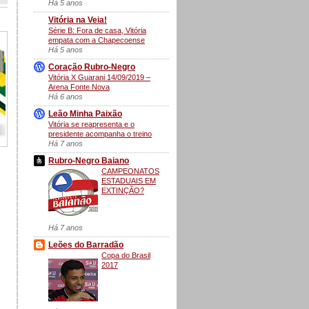
Há 5 anos
Vitória na Veia!
Série B: Fora de casa, Vitória
empata com a Chapecoense
Há 5 anos
Coração Rubro-Negro
Vitória X Guarani 14/09/2019 –
Arena Fonte Nova
Há 6 anos
Leão Minha Paixão
Vitória se reapresenta e o
presidente acompanha o treino
Há 7 anos
Rubro-Negro Baiano
CAMPEONATOS
ESTADUAIS EM
EXTINÇÃO?
Há 7 anos
Leões do Barradão
Copa do Brasil
2017