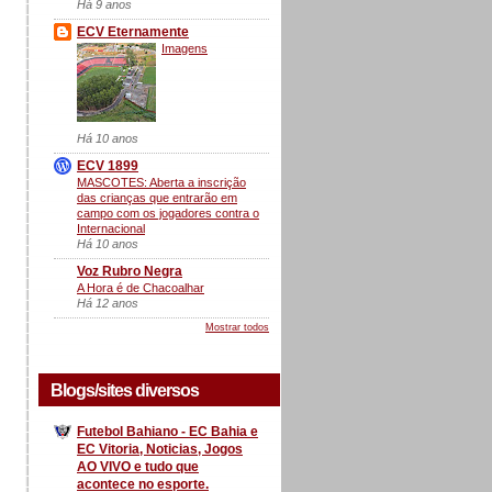
Há 9 anos
ECV Eternamente
Imagens
Há 10 anos
ECV 1899
MASCOTES: Aberta a inscrição
das crianças que entrarão em
campo com os jogadores contra o
Internacional
Há 10 anos
Voz Rubro Negra
A Hora é de Chacoalhar
Há 12 anos
Mostrar todos
Blogs/sites diversos
Futebol Bahiano - EC Bahia e
EC Vitoria, Noticias, Jogos
AO VIVO e tudo que
acontece no esporte.