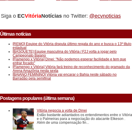
Siga o
EC
Vitória
Notícias
no Twitter:
@ecvnoticias
Últimas notícias
[REMO] Equipe do Vitória disputa último regata do ano e busca o 13º título
estadual
[BASQUETE] Equipe masculina do Vitória / F2J volta a jogar pelo
Campeonato Baiano
[Flamengo x Vitória] Dinei: "Não podemos esperar facilidade e tem que
entrar focado"
[Flamengo x Vitória] Vitória fará treino de reconhecimento do gramado da
Arena Amazônia nesta sexta
[BAIANO FEMININO] Vitória vai encarar o Bahia neste sábado no
Barradão pela semifinal
Postagens populares (última semana)
Vitória negocia a volta de Dinei
Estão bastante adiantados os entendimentos entre o Vitóri
e o Palmeiras para a negociação do atacante Elkeson .
Além de uma compensação fin...