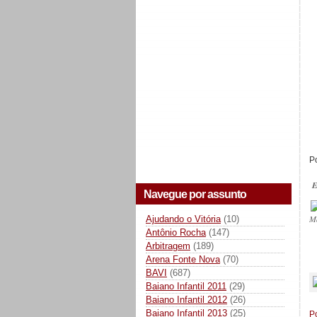
Po
E
Navegue por assunto
M
Ajudando o Vitória
(10)
Antônio Rocha
(147)
Arbitragem
(189)
Arena Fonte Nova
(70)
_
BAVI
(687)
Baiano Infantil 2011
(29)
Baiano Infantil 2012
(26)
Baiano Infantil 2013
(25)
P