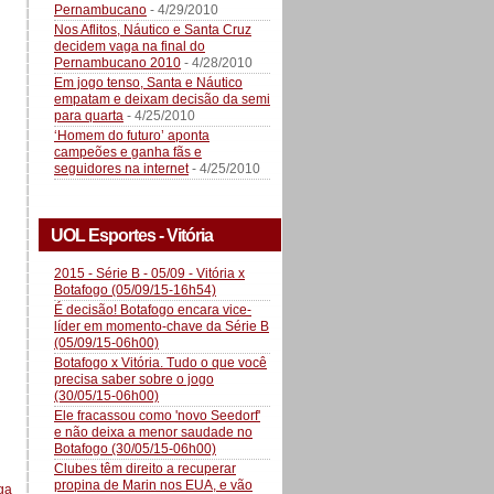
Pernambucano
- 4/29/2010
Nos Aflitos, Náutico e Santa Cruz
decidem vaga na final do
Pernambucano 2010
- 4/28/2010
Em jogo tenso, Santa e Náutico
empatam e deixam decisão da semi
para quarta
- 4/25/2010
‘Homem do futuro’ aponta
campeões e ganha fãs e
seguidores na internet
- 4/25/2010
UOL Esportes - Vitória
2015 - Série B - 05/09 - Vitória x
Botafogo (05/09/15-16h54)
É decisão! Botafogo encara vice-
líder em momento-chave da Série B
(05/09/15-06h00)
Botafogo x Vitória. Tudo o que você
precisa saber sobre o jogo
(30/05/15-06h00)
Ele fracassou como 'novo Seedorf'
e não deixa a menor saudade no
Botafogo (30/05/15-06h00)
Clubes têm direito a recuperar
propina de Marin nos EUA, e vão
ga