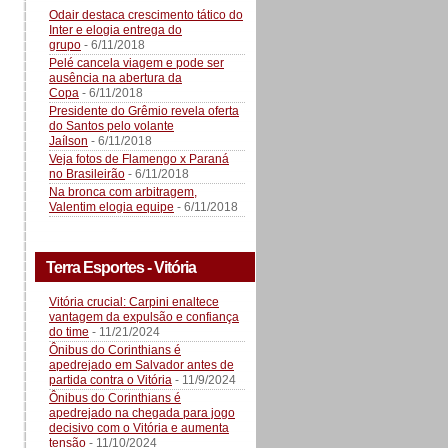
Odair destaca crescimento tático do
Inter e elogia entrega do
grupo
- 6/11/2018
Pelé cancela viagem e pode ser
ausência na abertura da
Copa
- 6/11/2018
Presidente do Grêmio revela oferta
do Santos pelo volante
Jaílson
- 6/11/2018
Veja fotos de Flamengo x Paraná
no Brasileirão
- 6/11/2018
Na bronca com arbitragem,
Valentim elogia equipe
- 6/11/2018
Terra Esportes - Vitória
Vitória crucial: Carpini enaltece
vantagem da expulsão e confiança
do time
- 11/21/2024
Ônibus do Corinthians é
apedrejado em Salvador antes de
partida contra o Vitória
- 11/9/2024
Ônibus do Corinthians é
apedrejado na chegada para jogo
decisivo com o Vitória e aumenta
tensão
- 11/10/2024