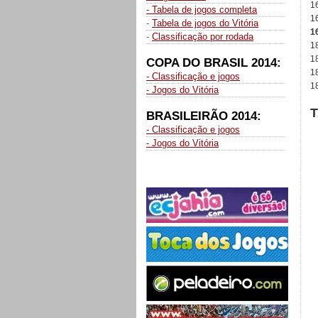
1
- Tabela de jogos completa
1
-
Tabela de jogos do Vitória
16
-
Classificação por rodada
18
1
COPA DO BRASIL 2014:
18
- Classificação e jogos
18
- Jogos do Vitória
BRASILEIRÃO 2014:
- Classificação e jogos
- Jogos do Vitória