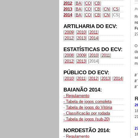
2012
: [
BA
] [
CO
] [
CB
]
P
2013
: [
BA
] [
CO
] [
CB
] [
CN
] [
CS
]
2014
: [
BA
] [
CO
] [
CB
] [
CN
] [CS]
R
r
ARTILHARIA DO ECV:
F
[
2009
] [
2010
] [
2011
]
2
[
2012
] [
2013
] [
2014
]
O
ESTATÍSTICAS DO ECV:
d
[
2008
] [
2009
] [
2010
] [
2011
]
s
[
2012
] [
2013
] [2014]
m
PÚBLICO DO ECV:
//
[
2010
] [
2011
] [
2012
] [
2013
] [
2014
]
//
//
BAIANÃO 2014:
- Regulamento
- Tabela de jogos completa
2
-
Tabela de jogos do Vitória
18
- Classificação por rodada
2
- Tabela de jogos (sub-20)
2
NORDESTÃO 2014:
16
- Regulamento