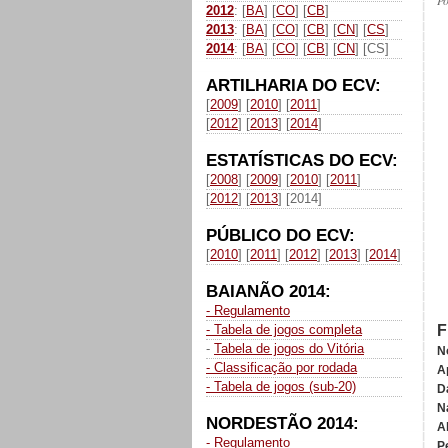
P
2012
: [
BA
] [
CO
] [
CB
]
2013
: [
BA
] [
CO
] [
CB
] [
CN
] [
CS
]
2014
: [
BA
] [
CO
] [
CB
] [
CN
] [CS]
ARTILHARIA DO ECV:
[
2009
] [
2010
] [
2011
]
[
2012
] [
2013
] [
2014
]
ESTATÍSTICAS DO ECV:
[
2008
] [
2009
] [
2010
] [
2011
]
[
2012
] [
2013
] [2014]
PÚBLICO DO ECV:
[
2010
] [
2011
] [
2012
] [
2013
] [
2014
]
BAIANÃO 2014:
- Regulamento
- Tabela de jogos completa
F
-
Tabela de jogos do Vitória
N
- Classificação por rodada
A
- Tabela de jogos (sub-20)
D
N
NORDESTÃO 2014:
A
- Regulamento
P