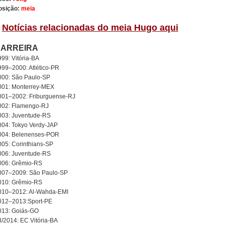
osição:
meia
/
Notícias relacionadas do meia Hugo aqui
ARREIRA
999: Vitória-BA
999–2000: Atlético-PR
000: São Paulo-SP
001: Monterrey-MEX
001–2002: Friburguense-RJ
002: Flamengo-RJ
003: Juventude-RS
004: Tokyo Verdy-JAP
004: Belenenses-POR
005: Corinthians-SP
006: Juventude-RS
006: Grêmio-RS
007–2009: São Paulo-SP
010: Grêmio-RS
010–2012: Al-Wahda-EMI
012–2013:Sport-PE
013: Goiás-GO
3/2014: EC Vitória-BA