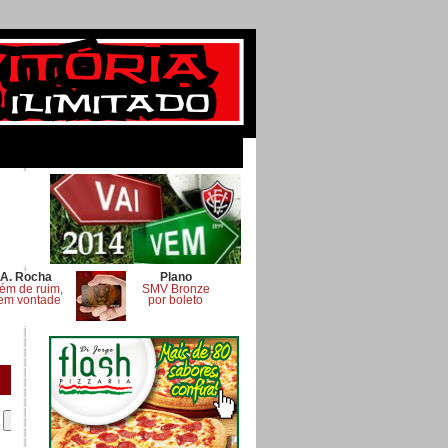
A. Rocha
Plano
ém de ruim,
SMV Bronze
em vontade
por boleto
.