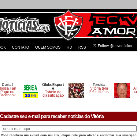
OOK
CONTATO
QUEM SOMOS
HD
RSS
Curta!
GloboEsport
Torcida
Nossa Fan
e
Vitória tem
Al
Page no
2,6 milhões
s
Tabela de
Facebook
classificação
Cadastre seu e-mail para receber notícias do Vitória
Você receberá um e-mail com um link, clique nele para ativar e confirmar sua inscrição