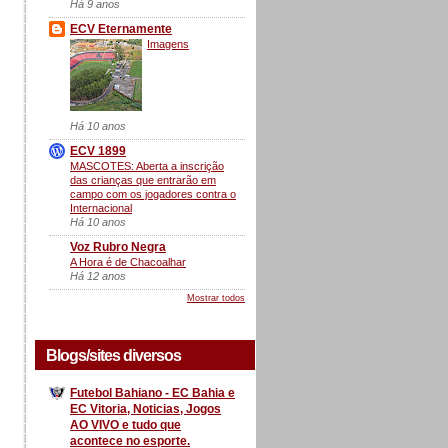
Há 9 anos
ECV Eternamente
Imagens
Há 10 anos
ECV 1899
MASCOTES: Aberta a inscrição
das crianças que entrarão em
campo com os jogadores contra o
Internacional
Há 10 anos
Voz Rubro Negra
A Hora é de Chacoalhar
Há 12 anos
Mostrar todos
Blogs/sites diversos
Futebol Bahiano - EC Bahia e
EC Vitoria, Noticias, Jogos
AO VIVO e tudo que
acontece no esporte.