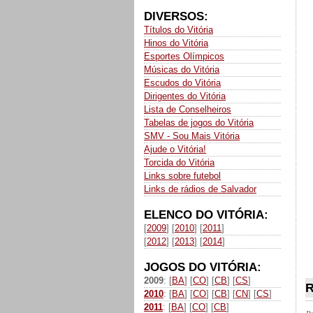
DIVERSOS:
Títulos do Vitória
Hinos do Vitória
Esportes Olímpicos
Músicas do Vitória
Escudos do Vitória
Dirigentes do Vitória
Lista de Conselheiros
Tabelas de jogos do Vitória
SMV - Sou Mais Vitória
Ajude o Vitória!
Torcida do Vitória
Links sobre futebol
Links de rádios de Salvador
ELENCO DO VITÓRIA:
[
2009
] [
2010
] [
2011
]
[
2012
] [
2013
] [
2014
]
JOGOS DO VITÓRIA:
2009
: [
BA
] [
CO
] [
CB
] [
CS
]
R
2010
: [
BA
] [
CO
] [
CB
] [
CN
] [
CS
]
2011
: [
BA
] [
CO
] [
CB
]