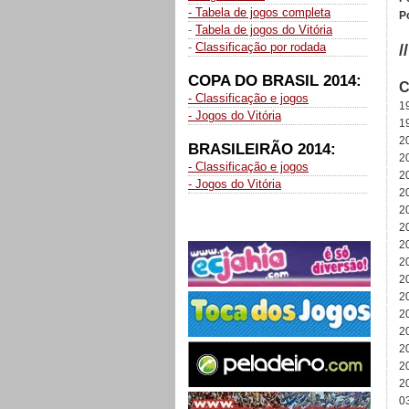
- Tabela de jogos completa
P
-
Tabela de jogos do Vitória
-
Classificação por rodada
/
COPA DO BRASIL 2014:
C
- Classificação e jogos
1
- Jogos do Vitória
1
2
BRASILEIRÃO 2014:
2
- Classificação e jogos
2
- Jogos do Vitória
2
2
2
2
2
2
2
2
2
2
2
2
0