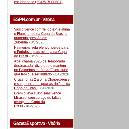
estudar caso (29/05/15-00h01)
ESPN.com.br - Vitória
Vasco vence com 'lei do ex', elimina
o Fluminense na Copa do Brasil e
aumenta pressão em
Zubeldía
- 8/6/2026
Palmeiras roda elenco, perde para
o Fortaleza, mas avança na Copa
do Brasil
- 8/6/2026
Abel chama 2025 de 'temporada
desgraçada', diz o que o mantém
no Palmeiras e afirma: 'É um clube
que tem que ser imitado'
- 8/6/2026
Cruzeiro faz 2 a 0 na Chapecoense
e se garante nas quartas de final da
Copa do Brasil
- 8/6/2026
Grêmio leva susto, mas vence
Mirassol com golaço de falta e
avança na Copa do
Brasil
- 8/6/2026
GazetaEsportiva - Vitória