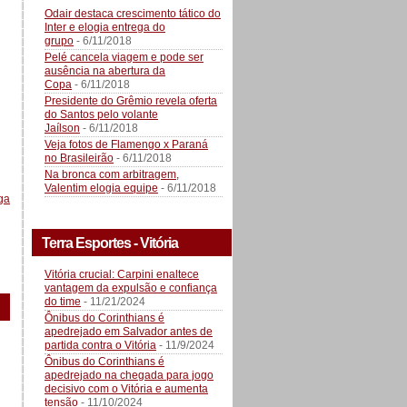
Odair destaca crescimento tático do
Inter e elogia entrega do
grupo
- 6/11/2018
Pelé cancela viagem e pode ser
ausência na abertura da
Copa
- 6/11/2018
Presidente do Grêmio revela oferta
do Santos pelo volante
Jaílson
- 6/11/2018
Veja fotos de Flamengo x Paraná
no Brasileirão
- 6/11/2018
Na bronca com arbitragem,
Valentim elogia equipe
- 6/11/2018
ga
Terra Esportes - Vitória
Vitória crucial: Carpini enaltece
vantagem da expulsão e confiança
do time
- 11/21/2024
Ônibus do Corinthians é
apedrejado em Salvador antes de
partida contra o Vitória
- 11/9/2024
Ônibus do Corinthians é
apedrejado na chegada para jogo
decisivo com o Vitória e aumenta
tensão
- 11/10/2024