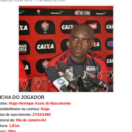
ostado por
Lucas Serra
- 11 de março de 2014
ICHA DO JOGADOR
ome:
Hugo Henrique Assis do Nascimento
pelido/Nome na camisa:
Hugo
ata de nascimento:
27/10/1980
atural de:
Rio de Janeiro-RJ
ltura:
1,81m
eso:
78kg