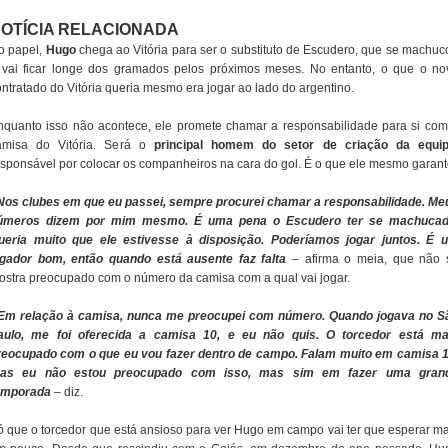
OTÍCIA RELACIONADA
o papel,
Hugo
chega ao Vitória para ser o substituto de Escudero, que se machuc
 vai ficar longe dos gramados pelos próximos meses. No entanto, o que o no
ontratado do Vitória queria mesmo era jogar ao lado do argentino.
nquanto isso não acontece, ele promete chamar a responsabilidade para si com
amisa do Vitória. Será o
principal homem do setor de criação da equi
esponsável por colocar os companheiros na cara do gol. É o que ele mesmo garant
 Nos clubes em que eu passei, sempre procurei chamar a responsabilidade. Me
úmeros dizem por mim mesmo. É uma pena o Escudero ter se machucad
ueria muito que ele estivesse à disposição. Poderíamos jogar juntos. É 
ogador bom, então quando está ausente faz falta
– afirma o meia, que não 
ostra preocupado com o número da camisa com a qual vai jogar.
 Em relação à camisa, nunca me preocupei com número. Quando jogava no S
aulo, me foi oferecida a camisa 10, e eu não quis. O torcedor está ma
reocupado com o que eu vou fazer dentro de campo. Falam muito em camisa 1
as eu não estou preocupado com isso, mas sim em fazer uma gran
emporada
– diz.
ó que o torcedor que está ansioso para ver Hugo em campo vai ter que esperar ma