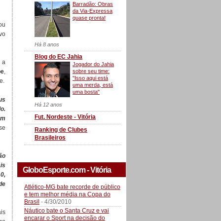
Barradão: Obras
da Via-Expressa
quase pronta!
ou
vo
Há 8 anos
Blog do EC Jahia
 a
Jogador do Jahia
sobre seu time:
pe
,
"Isso aqui está
e.
uma merda, está
uma bosta"
us
Há 12 anos
o.
Fut. Nordeste - Vitória
um
se
Ranking de Clubes
Brasileiros
ão
is
GloboEsporte.com - Vitória
0,
de
Atlético-MG bate recorde de público
e tem melhor média na Copa do
Brasil
- 4/30/2010
Náutico bate o Santa Cruz e vai
is
encarar o Sport na decisão do