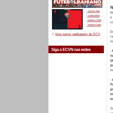
N
-1024x768
N
-1280x800
e
-1600x1200
c
-1920x1200
E
//
Veja outros wallpapers do ECV
c
r
Siga o ECVN nas redes
-
n
Q
j
m
-
P
p
m
t
S