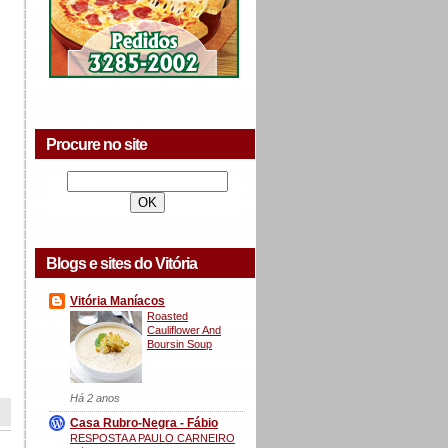
Procure no site
Blogs e sites do Vitória
Vitória Maníacos
Roasted
Cauliflower And
Boursin Soup
Há 2 anos
Casa Rubro-Negra - Fábio
RESPOSTA A PAULO CARNEIRO