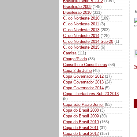
Brasileiro série B 2012
(1051)
Brasileirão 2009
(145)
E
Brasileirão 2010
(331)
C. do Nordeste 2010
(109)
C. do Nordeste 2011
(8)
M
C. do Nordeste 2013
(203)
C. do Nordeste 2014
(128)
C. do Nordeste 2014 Sub-20
(1)
_
C. do Nordeste 2015
(6)
Camisa
(111)
Charge/Piada
(38)
Conselho e Conselheiros
(58)
P
Copa 2 de Julho
(48)
Copa Governador 2012
(17)
Copa Governador 2013
(24)
Copa Governador 2014
(5)
Copa Libertadores Sub-20 2013
(5)
Copa São Paulo Junior
(93)
Copa do Brasil 2008
(3)
Copa do Brasil 2009
(30)
Copa do Brasil 2010
(156)
Copa do Brasil 2011
(31)
Copa do Brasil 2012
(157)