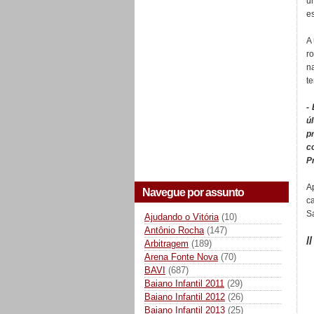
u
es
A
r
n
t
-
ú
p
c
P
Ap
Navegue por assunto
c
S
Ajudando o Vitória
(10)
Antônio Rocha
(147)
/
Arbitragem
(189)
Arena Fonte Nova
(70)
BAVI
(687)
Baiano Infantil 2011
(29)
Baiano Infantil 2012
(26)
Baiano Infantil 2013
(25)