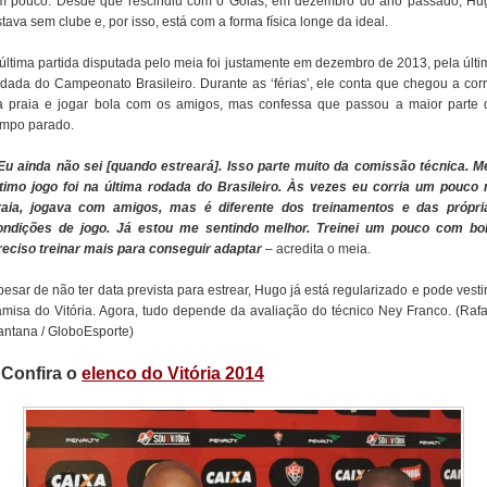
m pouco. Desde que rescindiu com o Goiás, em dezembro do ano passado, Hu
tava sem clube e, por isso, está com a forma física longe da ideal.
 última partida disputada pelo meia foi justamente em dezembro de 2013, pela últi
odada do Campeonato Brasileiro. Durante as ‘férias’, ele conta que chegou a corr
a praia e jogar bola com os amigos, mas confessa que passou a maior parte 
empo parado.
 Eu ainda não sei [quando estreará]. Isso parte muito da comissão técnica. M
ltimo jogo foi na última rodada do Brasileiro. Às vezes eu corria um pouco 
raia, jogava com amigos, mas é diferente dos treinamentos e das própri
ondições de jogo. Já estou me sentindo melhor. Treinei um pouco com bol
reciso treinar mais para conseguir adaptar
– acredita o meia.
esar de não ter data prevista para estrear, Hugo já está regularizado e pode vesti
amisa do Vitória. Agora, tudo depende da avaliação do técnico Ney Franco. (Rafa
antana / GloboEsporte)
/ Confira o
elenco do Vitória 2014