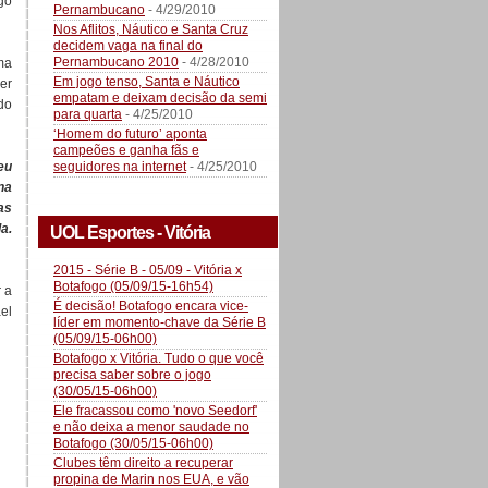
go
Pernambucano
- 4/29/2010
Nos Aflitos, Náutico e Santa Cruz
decidem vaga na final do
Pernambucano 2010
- 4/28/2010
ma
Em jogo tenso, Santa e Náutico
er
empatam e deixam decisão da semi
do
para quarta
- 4/25/2010
‘Homem do futuro’ aponta
campeões e ganha fãs e
seguidores na internet
- 4/25/2010
eu
na
as
a.
UOL Esportes - Vitória
2015 - Série B - 05/09 - Vitória x
Botafogo (05/09/15-16h54)
r a
É decisão! Botafogo encara vice-
el
líder em momento-chave da Série B
(05/09/15-06h00)
Botafogo x Vitória. Tudo o que você
precisa saber sobre o jogo
(30/05/15-06h00)
Ele fracassou como 'novo Seedorf'
e não deixa a menor saudade no
Botafogo (30/05/15-06h00)
Clubes têm direito a recuperar
propina de Marin nos EUA, e vão