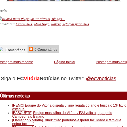
nvie:
arcadores:
Elenco 2014
,
Meia Hugo
,
Notícia
,
Reforços para 2014
_________
6 Comentários
Comentários
ostagem mais recente
Página inicial
Postagem mais anti
Siga o
EC
Vitória
Notícias
no Twitter:
@ecvnoticias
Últimas notícias
[REMO] Equipe do Vitória disputa último regata do ano e busca o 13º título
estadual
[BASQUETE] Equipe masculina do Vitória / F2J volta a jogar pelo
Campeonato Baiano
[Flamengo x Vitória] Dinei: "Não podemos esperar facilidade e tem que
entrar focado"