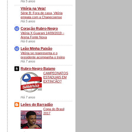
Há 5 anos
Vitória na Veia!
Série B: Fora de casa, Vitória
empata com a Chapecoense
Há 5 anos
Coração Rubro-Negro
Vitória X Guarani 14/09/2019 –
Arena Fonte Nova
Há 6 anos
Leão Minha Paixão
Vitória se reapresenta e o
presidente acompanha o treino
Há 7 anos
Rubro-Negro Baiano
CAMPEONATOS
ESTADUAIS EM
EXTINÇÃO?
Há 7 anos
Leões do Barradão
Copa do Brasil
2017