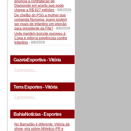
anuncia a contratação de
Diamonde em acerto que pode
chegar a R$ 827 milhões
- 8/6/2026
De chefão do PSG a mulher que
comanda Noruega: quem podem
ser rivais de Infantino em eleição
para presidente da Fifa?
- 8/6/2026
Uefa mantém boicote europeu à
Copa e reforça exigências contra
Infantino
- 8/6/2026
GazetaEsportiva - Vitória
Carregando...
Terra Esportes - Vitória
Carregando...
BahiaNotícias - Esportes
No Barradão é diferente: Vitória dá
show, vira sobre Athletico-PR e