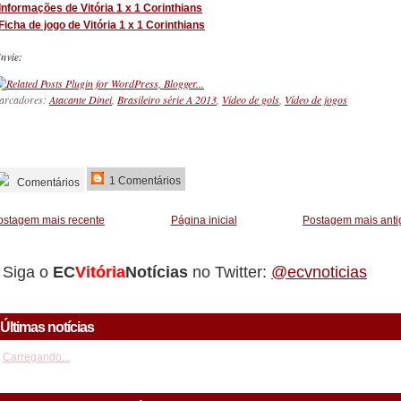
Informações de Vitória 1 x 1 Corinthians
Ficha de jogo de Vitória 1 x 1 Corinthians
nvie:
arcadores:
Atacante Dinei
,
Brasileiro série A 2013
,
Vídeo de gols
,
Vídeo de jogos
_________
1 Comentários
Comentários
ostagem mais recente
Página inicial
Postagem mais anti
Siga o
EC
Vitória
Notícias
no Twitter:
@ecvnoticias
Últimas notícias
Carregando...