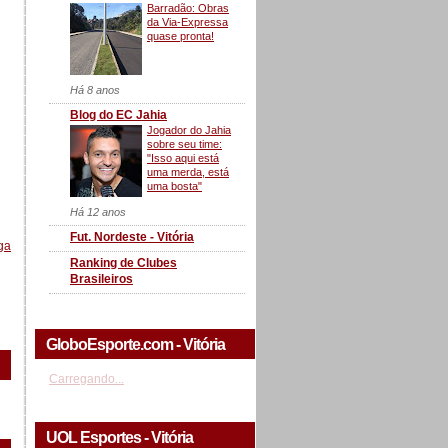
Barradão: Obras
da Via-Expressa
quase pronta!
Há 8 anos
Blog do EC Jahia
Jogador do Jahia
sobre seu time:
"Isso aqui está
uma merda, está
uma bosta"
Há 12 anos
Fut. Nordeste - Vitória
ga
Ranking de Clubes
Brasileiros
GloboEsporte.com - Vitória
Carregando...
UOL Esportes - Vitória