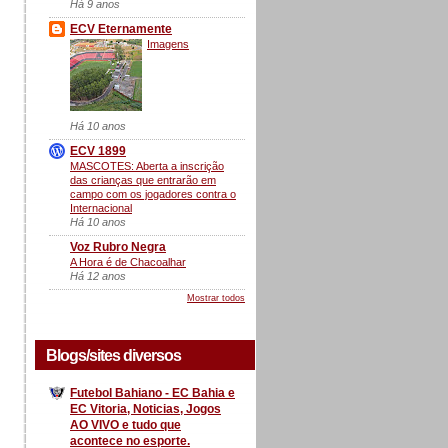
Há 9 anos
ECV Eternamente
Imagens
Há 10 anos
ECV 1899
MASCOTES: Aberta a inscrição
das crianças que entrarão em
campo com os jogadores contra o
Internacional
Há 10 anos
Voz Rubro Negra
A Hora é de Chacoalhar
Há 12 anos
Mostrar todos
Blogs/sites diversos
Futebol Bahiano - EC Bahia e
EC Vitoria, Noticias, Jogos
AO VIVO e tudo que
acontece no esporte.