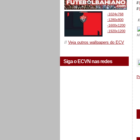
//
//
-1024x768
E
-1280x800
-1600x1200
-1920x1200
M
//
Veja outros wallpapers do ECV
_
Siga o ECVN nas redes
P