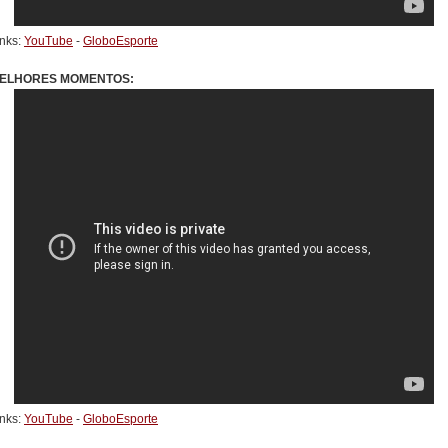
inks:
YouTube
-
GloboEsporte
ELHORES MOMENTOS:
inks:
YouTube
-
GloboEsporte