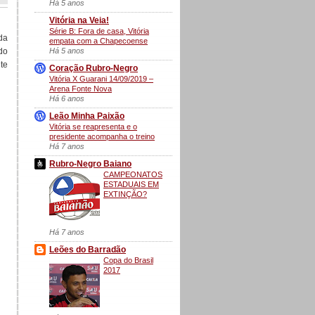
Há 5 anos
Vitória na Veia!
Série B: Fora de casa, Vitória
da
empata com a Chapecoense
Há 5 anos
do
te
Coração Rubro-Negro
Vitória X Guarani 14/09/2019 –
Arena Fonte Nova
Há 6 anos
Leão Minha Paixão
Vitória se reapresenta e o
presidente acompanha o treino
Há 7 anos
Rubro-Negro Baiano
CAMPEONATOS
ESTADUAIS EM
EXTINÇÃO?
Há 7 anos
Leões do Barradão
Copa do Brasil
2017