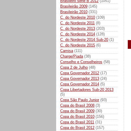
Brasileiro série B 2012
(1051)
Brasileirão 2009
(145)
Brasileirão 2010
(331)
C. do Nordeste 2010
(109)
C. do Nordeste 2011
(8)
C. do Nordeste 2013
(203)
C. do Nordeste 2014
(128)
C. do Nordeste 2014 Sub-20
(1)
C. do Nordeste 2015
(6)
Camisa
(111)
Charge/Piada
(38)
Conselho e Conselheiros
(58)
Copa 2 de Julho
(48)
Copa Governador 2012
(17)
Copa Governador 2013
(24)
Copa Governador 2014
(5)
Copa Libertadores Sub-20 2013
(5)
Copa São Paulo Junior
(93)
Copa do Brasil 2008
(3)
Copa do Brasil 2009
(30)
Copa do Brasil 2010
(156)
Copa do Brasil 2011
(31)
Copa do Brasil 2012
(157)