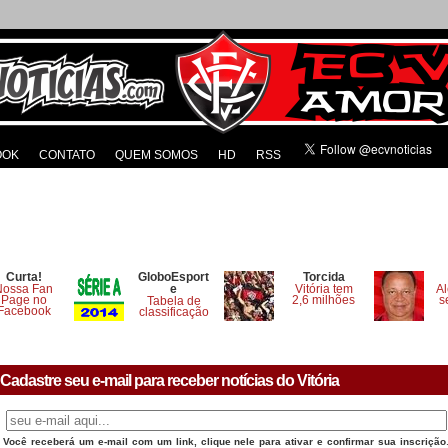
OOK
CONTATO
QUEM SOMOS
HD
RSS
Curta!
GloboEsport
Torcida
Nossa Fan
e
Vitória tem
Al
Page no
2,6 milhões
s
Tabela de
Facebook
classificação
Cadastre seu e-mail para receber notícias do Vitória
Você receberá um e-mail com um link, clique nele para ativar e confirmar sua inscrição