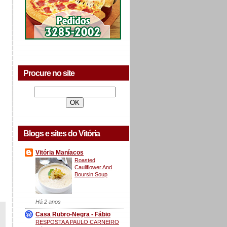
Procure no site
Blogs e sites do Vitória
Vitória Maníacos
Roasted
Cauliflower And
Boursin Soup
Há 2 anos
Casa Rubro-Negra - Fábio
RESPOSTA A PAULO CARNEIRO