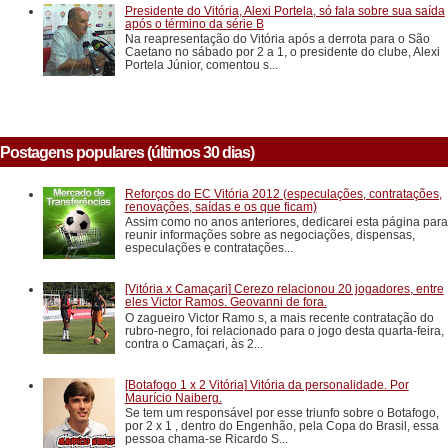
Presidente do Vitória, Alexi Portela, só fala sobre sua saída
após o término da série B
Na reapresentação do Vitória após a derrota para o São
Caetano no sábado por 2 a 1, o presidente do clube, Alexi
Portela Júnior, comentou s...
Postagens populares (últimos 30 dias)
Reforços do EC Vitória 2012 (especulações, contratações,
renovações, saídas e os que ficam)
Assim como no anos anteriores, dedicarei esta página para
reunir informações sobre as negociações, dispensas,
especulações e contratações...
[Vitória x Camaçari] Cerezo relacionou 20 jogadores, entre
eles Victor Ramos. Geovanni de fora.
O zagueiro Victor Ramo s, a mais recente contratação do
rubro-negro, foi relacionado para o jogo desta quarta-feira,
contra o Camaçari, às 2...
[Botafogo 1 x 2 Vitória] Vitória da personalidade. Por
Maurício Naiberg.
Se tem um responsável por esse triunfo sobre o Botafogo,
por 2 x 1 , dentro do Engenhão, pela Copa do Brasil, essa
pessoa chama-se Ricardo S...