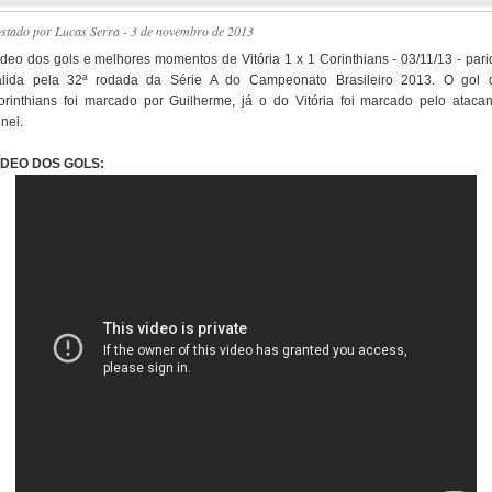
ostado por
Lucas Serra
- 3 de novembro de 2013
ídeo dos gols e melhores momentos de Vitória 1 x 1 Corinthians - 03/11/13 - pari
álida pela 32ª rodada da Série A do Campeonato Brasileiro 2013. O gol 
orinthians foi marcado por Guilherme, já o do Vitória foi marcado pelo atacan
nei.
ÍDEO DOS GOLS: