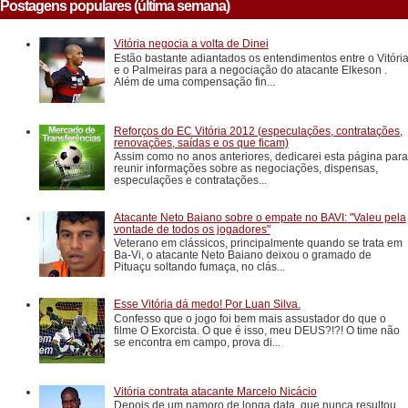
Postagens populares (última semana)
Vitória negocia a volta de Dinei
Estão bastante adiantados os entendimentos entre o Vitóri
e o Palmeiras para a negociação do atacante Elkeson .
Além de uma compensação fin...
Reforços do EC Vitória 2012 (especulações, contratações,
renovações, saídas e os que ficam)
Assim como no anos anteriores, dedicarei esta página para
reunir informações sobre as negociações, dispensas,
especulações e contratações...
Atacante Neto Baiano sobre o empate no BAVI: "Valeu pela
vontade de todos os jogadores"
Veterano em clássicos, principalmente quando se trata em
Ba-Vi, o atacante Neto Baiano deixou o gramado de
Pituaçu soltando fumaça, no clás...
Esse Vitória dá medo! Por Luan Silva.
Confesso que o jogo foi bem mais assustador do que o
filme O Exorcista. O que é isso, meu DEUS?!?! O time não
se encontra em campo, prova di...
Vitória contrata atacante Marcelo Nicácio
Depois de um namoro de longa data, que nunca resultou