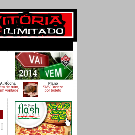
A. Rocha
Plano
ém de ruim,
SMV Bronze
em vontade
por boleto
.