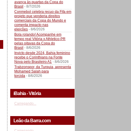
avança às quartas da Copa do
Brasil
- 8/7/2026
Conmebol celebra recuo da Fifa em
projeto que venderia direitos
comerciais da Copa do Mundo e
comenta impacto nas
eleições
- 8/6/2026
Bola rolando! Acompanhe em
tempo real Vitória x Athletico-PR
pelas oitavas da Copa do
Brasil
- 8/6/2026
Invicto desde 2024, Bahia feminino
recebe o Corinthians na Fonte
Nova pelo Brasileiro A1
- 8/6/2026
Trabzonspor, da Turquia, apresenta
Mohamed Salah para
torcida
- 8/6/2026
iBahia - Vitória
Carregando...
Leão da Barra.com
Carregando...