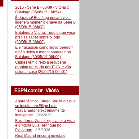
2015 - Série B - 05/09 - Vitória x
Botafogo (05/09/15-16h54)
É decisão! Botafogo encara vice-
a
líder em momento-chave da Série B
(05/09/15-06h00)
Botafogo x Vitória. Tudo o que você
precisa saber sobre o jogo
(30/05/15-06h00)
Ele fracassou como 'novo Seedorf'
e não deixa a menor saudade no
Botafogo (30/05/15-06h00)
Clubes têm direito a recuperar
propina de Marin nos EUA, e vão
estudar caso (29/05/15-00h01)
ESPN.com.br - Vitória
Agora técnico, Diego Souza diz que
se inspira em Filipe Luís:
'Trabalhador e extremamente
inteligente'
- 8/6/2026
Bastidores: Zenit exige valor à vista
e dificulta Luiz Henrique no
Flamengo
- 8/6/2026
Real Madrid encerra novela e