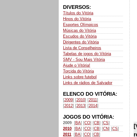
DIVERSOS:
Títulos do Vitória
Hinos do Vitória
Esportes Olímpicos
Músicas do Vitória
Escudos do Vitória
Dirigentes do Vitória
Lista de Conselheiros
Tabelas de jogos do Vitória
SMV - Sou Mais Vitória
Ajude o Vitória!
Torcida do Vitória
Links sobre futebol
Links de rádios de Salvador
ELENCO DO VITÓRIA:
[
2009
] [
2010
] [
2011
]
[
2012
] [
2013
] [
2014
]
JOGOS DO VITÓRIA:
2009
: [
BA
] [
CO
] [
CB
] [
CS
]
[
2010
: [
BA
] [
CO
] [
CB
] [
CN
] [
CS
]
r
2011
: [
BA
] [
CO
] [
CB
]