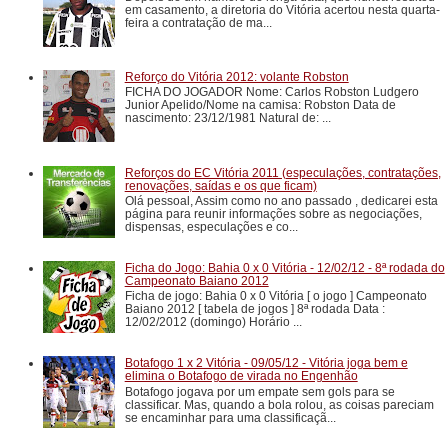
em casamento, a diretoria do Vitória acertou nesta quarta-
feira a contratação de ma...
Reforço do Vitória 2012: volante Robston
FICHA DO JOGADOR Nome: Carlos Robston Ludgero
Junior Apelido/Nome na camisa: Robston Data de
nascimento: 23/12/1981 Natural de: ...
Reforços do EC Vitória 2011 (especulações, contratações,
renovações, saídas e os que ficam)
Olá pessoal, Assim como no ano passado , dedicarei esta
página para reunir informações sobre as negociações,
dispensas, especulações e co...
Ficha do Jogo: Bahia 0 x 0 Vitória - 12/02/12 - 8ª rodada do
Campeonato Baiano 2012
Ficha de jogo: Bahia 0 x 0 Vitória [ o jogo ] Campeonato
Baiano 2012 [ tabela de jogos ] 8ª rodada Data :
12/02/2012 (domingo) Horário ...
Botafogo 1 x 2 Vitória - 09/05/12 - Vitória joga bem e
elimina o Botafogo de virada no Engenhão
Botafogo jogava por um empate sem gols para se
classificar. Mas, quando a bola rolou, as coisas pareciam
se encaminhar para uma classificaçã...