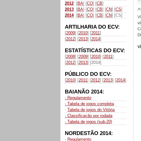
2012
: [
BA
] [
CO
] [
CB
]
P
2013
: [
BA
] [
CO
] [
CB
] [
CN
] [
CS
]
2014
: [
BA
] [
CO
] [
CB
] [
CN
] [CS]
V
v
ARTILHARIA DO ECV:
C
[
2009
] [
2010
] [
2011
]
Di
[
2012
] [
2013
] [
2014
]
V
ESTATÍSTICAS DO ECV:
[
2008
] [
2009
] [
2010
] [
2011
]
[
2012
] [
2013
] [2014]
PÚBLICO DO ECV:
[
2010
] [
2011
] [
2012
] [
2013
] [
2014
]
BAIANÃO 2014:
- Regulamento
- Tabela de jogos completa
-
Tabela de jogos do Vitória
- Classificação por rodada
- Tabela de jogos (sub-20)
NORDESTÃO 2014:
- Regulamento