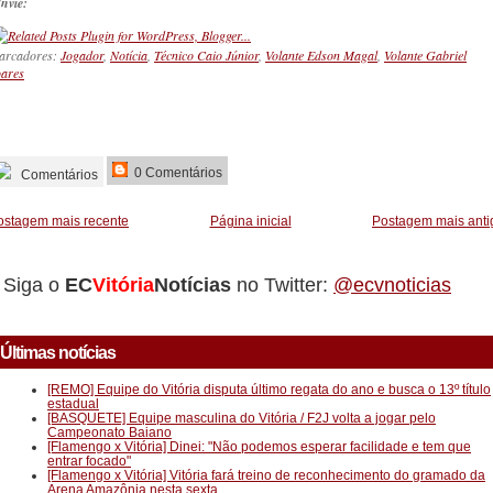
nvie:
arcadores:
Jogador
,
Notícia
,
Técnico Caio Júnior
,
Volante Edson Magal
,
Volante Gabriel
ares
_________
0 Comentários
Comentários
ostagem mais recente
Página inicial
Postagem mais anti
Siga o
EC
Vitória
Notícias
no Twitter:
@ecvnoticias
Últimas notícias
[REMO] Equipe do Vitória disputa último regata do ano e busca o 13º título
estadual
[BASQUETE] Equipe masculina do Vitória / F2J volta a jogar pelo
Campeonato Baiano
[Flamengo x Vitória] Dinei: "Não podemos esperar facilidade e tem que
entrar focado"
[Flamengo x Vitória] Vitória fará treino de reconhecimento do gramado da
Arena Amazônia nesta sexta