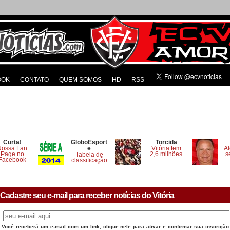
OOK
CONTATO
QUEM SOMOS
HD
RSS
Curta!
GloboEsport
Torcida
Nossa Fan
e
Vitória tem
Al
Page no
2,6 milhões
s
Tabela de
Facebook
classificação
Cadastre seu e-mail para receber notícias do Vitória
Você receberá um e-mail com um link, clique nele para ativar e confirmar sua inscrição