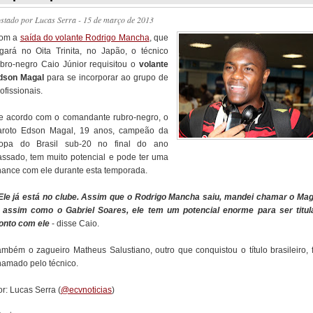
ostado por
Lucas Serra
- 15 de março de 2013
om a
saída do volante Rodrigo Mancha
, que
ogará no Oita Trinita, no Japão, o técnico
ubro-negro Caio Júnior requisitou o
volante
dson Magal
para se incorporar ao grupo de
ofissionais.
e acordo com o comandante rubro-negro, o
aroto Edson Magal, 19 anos, campeão da
opa do Brasil sub-20 no final do ano
assado, tem muito potencial e pode ter uma
hance com ele durante esta temporada.
 Ele já está no clube. Assim que o Rodrigo Mancha saiu, mandei chamar o Mag
, assim como o Gabriel Soares, ele tem um potencial enorme para ser titula
onto com ele
- disse Caio.
ambém o zagueiro Matheus Salustiano, outro que conquistou o título brasileiro, f
hamado pelo técnico.
r: Lucas Serra (
@ecvnoticias
)