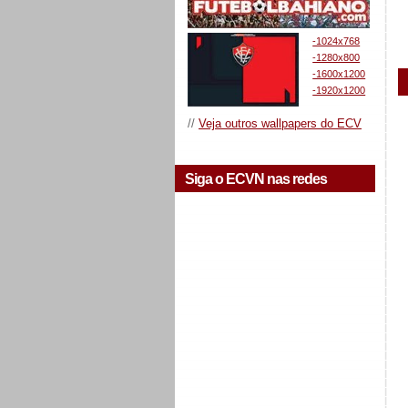
-1024x768
-1280x800
-1600x1200
-1920x1200
//
Veja outros wallpapers do ECV
Siga o ECVN nas redes