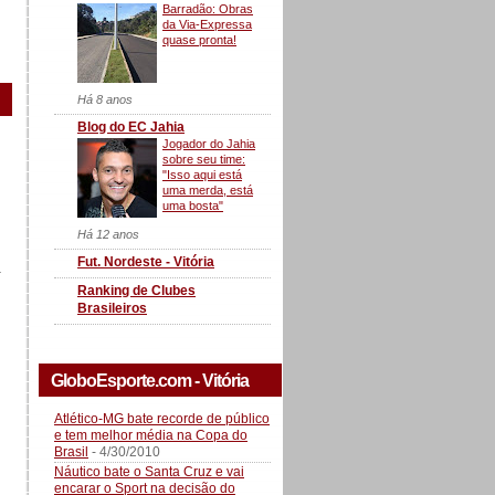
Barradão: Obras
da Via-Expressa
quase pronta!
Há 8 anos
Blog do EC Jahia
Jogador do Jahia
sobre seu time:
"Isso aqui está
uma merda, está
uma bosta"
Há 12 anos
Fut. Nordeste - Vitória
a
Ranking de Clubes
Brasileiros
GloboEsporte.com - Vitória
Atlético-MG bate recorde de público
e tem melhor média na Copa do
Brasil
- 4/30/2010
Náutico bate o Santa Cruz e vai
encarar o Sport na decisão do