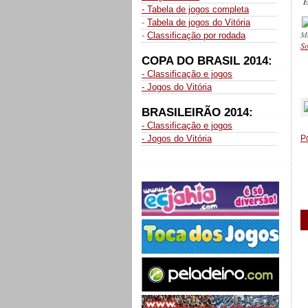
E
- Tabela de jogos completa
-
Tabela de jogos do Vitória
M
-
Classificação por rodada
So
COPA DO BRASIL 2014:
- Classificação e jogos
_
- Jogos do Vitória
BRASILEIRÃO 2014:
- Classificação e jogos
- Jogos do Vitória
P