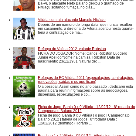
Ba-Vi, o atacante Neto Baiano deixou o gramado de
Pituaçu soltando fumaça, no clás...
Vitória contrata atacante Marcelo Nicácio
Depois de um namoro de longa data, que nunca resultou
em casamento, a diretoria do Vitória acertou nesta quarta-
feira a contratação de ma...
Reforço do Vitória 2012: volante Robston
FICHA DO JOGADOR Nome: Carlos Robston Ludgero
Junior Apelido/Nome na camisa: Robston Data de
nascimento: 23/12/1981 Natural de: ...
Reforços do EC Vitória 2011 (especulações, contratações,
renovações, saídas e os que ficam)
Olá pessoal, Assim como no ano passado , dedicarei esta
página para reunir informações sobre as negociações,
dispensas, especulações e co...
Ficha do Jogo: Bahia 0 x 0 Vitória - 12/02/12 - 8ª rodada do
Campeonato Baiano 2012
Ficha de jogo: Bahia 0 x 0 Vitória [ o jogo ] Campeonato
Baiano 2012 [ tabela de jogos ] 8ª rodada Data :
12/02/2012 (domingo) Horário ...
Botafogo 1 x 2 Vitória - 09/05/12 - Vitória joga bem e