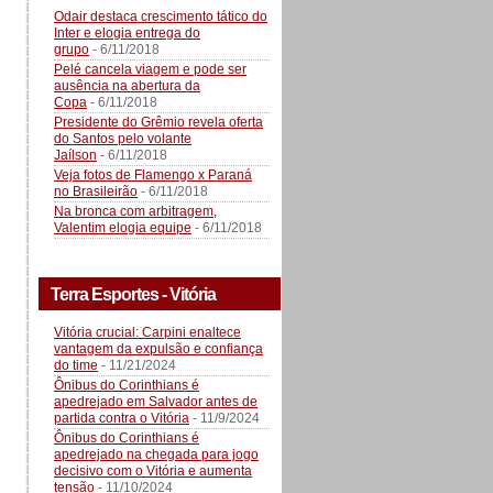
Odair destaca crescimento tático do
Inter e elogia entrega do
grupo
- 6/11/2018
Pelé cancela viagem e pode ser
ausência na abertura da
Copa
- 6/11/2018
Presidente do Grêmio revela oferta
do Santos pelo volante
Jaílson
- 6/11/2018
Veja fotos de Flamengo x Paraná
no Brasileirão
- 6/11/2018
Na bronca com arbitragem,
Valentim elogia equipe
- 6/11/2018
Terra Esportes - Vitória
Vitória crucial: Carpini enaltece
vantagem da expulsão e confiança
do time
- 11/21/2024
Ônibus do Corinthians é
apedrejado em Salvador antes de
partida contra o Vitória
- 11/9/2024
Ônibus do Corinthians é
apedrejado na chegada para jogo
decisivo com o Vitória e aumenta
tensão
- 11/10/2024