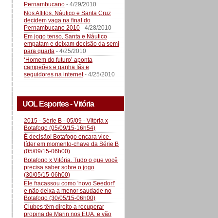
Pernambucano
- 4/29/2010
Nos Aflitos, Náutico e Santa Cruz
decidem vaga na final do
Pernambucano 2010
- 4/28/2010
Em jogo tenso, Santa e Náutico
empatam e deixam decisão da semi
para quarta
- 4/25/2010
‘Homem do futuro’ aponta
campeões e ganha fãs e
seguidores na internet
- 4/25/2010
UOL Esportes - Vitória
2015 - Série B - 05/09 - Vitória x
Botafogo (05/09/15-16h54)
É decisão! Botafogo encara vice-
líder em momento-chave da Série B
(05/09/15-06h00)
Botafogo x Vitória. Tudo o que você
precisa saber sobre o jogo
(30/05/15-06h00)
Ele fracassou como 'novo Seedorf'
e não deixa a menor saudade no
Botafogo (30/05/15-06h00)
Clubes têm direito a recuperar
propina de Marin nos EUA, e vão