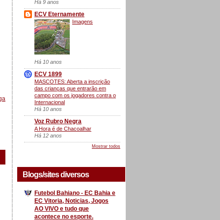
Há 9 anos
ECV Eternamente
Imagens
Há 10 anos
ECV 1899
MASCOTES: Aberta a inscrição
das crianças que entrarão em
campo com os jogadores contra o
ga
Internacional
Há 10 anos
Voz Rubro Negra
A Hora é de Chacoalhar
Há 12 anos
Mostrar todos
Blogs/sites diversos
Futebol Bahiano - EC Bahia e
EC Vitoria, Noticias, Jogos
AO VIVO e tudo que
acontece no esporte.