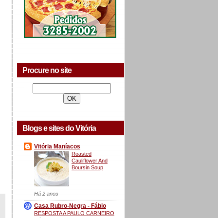
Procure no site
Blogs e sites do Vitória
Vitória Maníacos
Roasted
Cauliflower And
Boursin Soup
Há 2 anos
Casa Rubro-Negra - Fábio
RESPOSTA A PAULO CARNEIRO