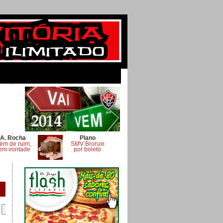
A. Rocha
Plano
ém de ruim,
SMV Bronze
em vontade
por boleto
.