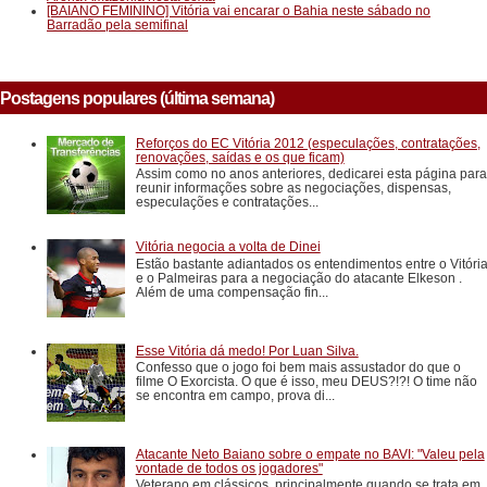
[BAIANO FEMININO] Vitória vai encarar o Bahia neste sábado no
Barradão pela semifinal
Postagens populares (última semana)
Reforços do EC Vitória 2012 (especulações, contratações,
renovações, saídas e os que ficam)
Assim como no anos anteriores, dedicarei esta página para
reunir informações sobre as negociações, dispensas,
especulações e contratações...
Vitória negocia a volta de Dinei
Estão bastante adiantados os entendimentos entre o Vitóri
e o Palmeiras para a negociação do atacante Elkeson .
Além de uma compensação fin...
Esse Vitória dá medo! Por Luan Silva.
Confesso que o jogo foi bem mais assustador do que o
filme O Exorcista. O que é isso, meu DEUS?!?! O time não
se encontra em campo, prova di...
Atacante Neto Baiano sobre o empate no BAVI: "Valeu pela
vontade de todos os jogadores"
Veterano em clássicos, principalmente quando se trata em