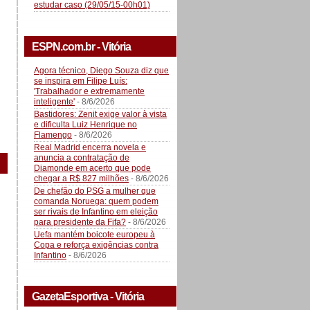
estudar caso (29/05/15-00h01)
ESPN.com.br - Vitória
Agora técnico, Diego Souza diz que
se inspira em Filipe Luís:
'Trabalhador e extremamente
inteligente'
- 8/6/2026
Bastidores: Zenit exige valor à vista
e dificulta Luiz Henrique no
Flamengo
- 8/6/2026
Real Madrid encerra novela e
anuncia a contratação de
Diamonde em acerto que pode
chegar a R$ 827 milhões
- 8/6/2026
De chefão do PSG a mulher que
comanda Noruega: quem podem
ser rivais de Infantino em eleição
para presidente da Fifa?
- 8/6/2026
Uefa mantém boicote europeu à
Copa e reforça exigências contra
Infantino
- 8/6/2026
GazetaEsportiva - Vitória