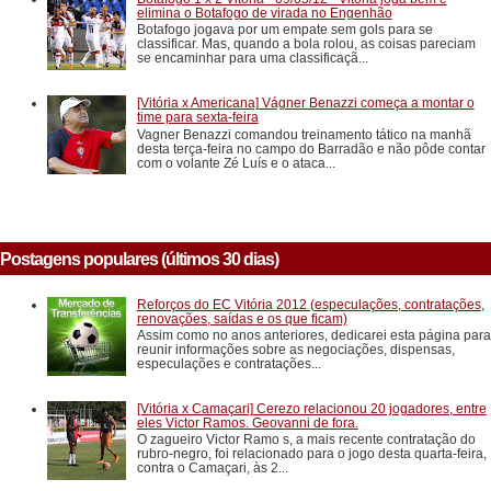
elimina o Botafogo de virada no Engenhão
Botafogo jogava por um empate sem gols para se
classificar. Mas, quando a bola rolou, as coisas pareciam
se encaminhar para uma classificaçã...
[Vitória x Americana] Vágner Benazzi começa a montar o
time para sexta-feira
Vagner Benazzi comandou treinamento tático na manhã
desta terça-feira no campo do Barradão e não pôde contar
com o volante Zé Luís e o ataca...
Postagens populares (últimos 30 dias)
Reforços do EC Vitória 2012 (especulações, contratações,
renovações, saídas e os que ficam)
Assim como no anos anteriores, dedicarei esta página para
reunir informações sobre as negociações, dispensas,
especulações e contratações...
[Vitória x Camaçari] Cerezo relacionou 20 jogadores, entre
eles Victor Ramos. Geovanni de fora.
O zagueiro Victor Ramo s, a mais recente contratação do
rubro-negro, foi relacionado para o jogo desta quarta-feira,
contra o Camaçari, às 2...