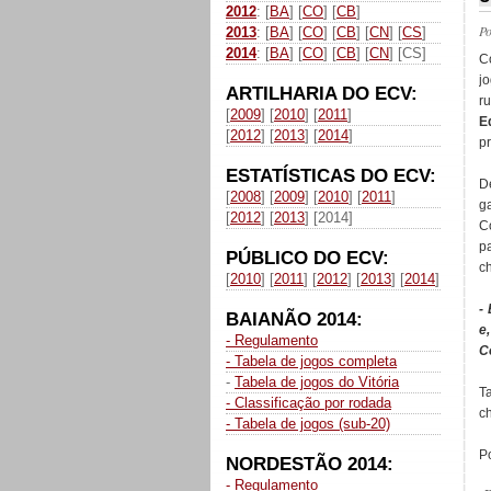
2012
: [
BA
] [
CO
] [
CB
]
P
2013
: [
BA
] [
CO
] [
CB
] [
CN
] [
CS
]
2014
: [
BA
] [
CO
] [
CB
] [
CN
] [CS]
C
j
ARTILHARIA DO ECV:
r
[
2009
] [
2010
] [
2011
]
E
[
2012
] [
2013
] [
2014
]
pr
ESTATÍSTICAS DO ECV:
D
[
2008
] [
2009
] [
2010
] [
2011
]
g
[
2012
] [
2013
] [2014]
C
p
PÚBLICO DO ECV:
c
[
2010
] [
2011
] [
2012
] [
2013
] [
2014
]
-
BAIANÃO 2014:
e
- Regulamento
C
- Tabela de jogos completa
-
Tabela de jogos do Vitória
T
- Classificação por rodada
c
- Tabela de jogos (sub-20)
Po
NORDESTÃO 2014:
- Regulamento