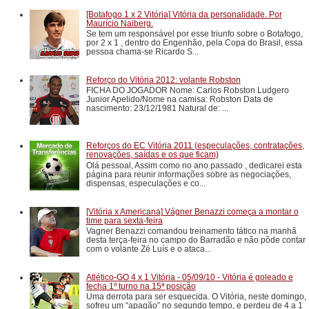
[Botafogo 1 x 2 Vitória] Vitória da personalidade. Por
Maurício Naiberg.
Se tem um responsável por esse triunfo sobre o Botafogo,
por 2 x 1 , dentro do Engenhão, pela Copa do Brasil, essa
pessoa chama-se Ricardo S...
Reforço do Vitória 2012: volante Robston
FICHA DO JOGADOR Nome: Carlos Robston Ludgero
Junior Apelido/Nome na camisa: Robston Data de
nascimento: 23/12/1981 Natural de: ...
Reforços do EC Vitória 2011 (especulações, contratações,
renovações, saídas e os que ficam)
Olá pessoal, Assim como no ano passado , dedicarei esta
página para reunir informações sobre as negociações,
dispensas, especulações e co...
[Vitória x Americana] Vágner Benazzi começa a montar o
time para sexta-feira
Vagner Benazzi comandou treinamento tático na manhã
desta terça-feira no campo do Barradão e não pôde contar
com o volante Zé Luís e o ataca...
Atlético-GO 4 x 1 Vitória - 05/09/10 - Vitória é goleado e
fecha 1º turno na 15ª posição
Uma derrota para ser esquecida. O Vitória, neste domingo,
sofreu um “apagão” no segundo tempo, e perdeu de 4 a 1