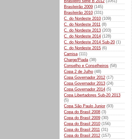
Brasileiro série B 2012
(1051)
Brasileirão 2009
(145)
Brasileirão 2010
(331)
C. do Nordeste 2010
(109)
C. do Nordeste 2011
(8)
C. do Nordeste 2013
(203)
C. do Nordeste 2014
(128)
C. do Nordeste 2014 Sub-20
(1)
C. do Nordeste 2015
(6)
Camisa
(111)
Charge/Piada
(38)
Conselho e Conselheiros
(58)
Copa 2 de Julho
(48)
Copa Governador 2012
(17)
Copa Governador 2013
(24)
Copa Governador 2014
(5)
Copa Libertadores Sub-20 2013
(5)
Copa São Paulo Junior
(93)
Copa do Brasil 2008
(3)
Copa do Brasil 2009
(30)
Copa do Brasil 2010
(156)
Copa do Brasil 2011
(31)
Copa do Brasil 2012
(157)