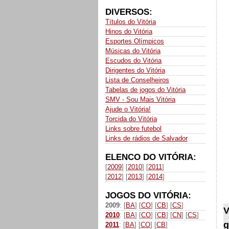
DIVERSOS:
Títulos do Vitória
Hinos do Vitória
Esportes Olímpicos
Músicas do Vitória
Escudos do Vitória
Dirigentes do Vitória
Lista de Conselheiros
Tabelas de jogos do Vitória
SMV - Sou Mais Vitória
Ajude o Vitória!
Torcida do Vitória
Links sobre futebol
Links de rádios de Salvador
ELENCO DO VITÓRIA:
[
2009
] [
2010
] [
2011
]
[
2012
] [
2013
] [
2014
]
JOGOS DO VITÓRIA:
2009
: [
BA
] [
CO
] [
CB
] [
CS
]
V
2010
: [
BA
] [
CO
] [
CB
] [
CN
] [
CS
]
g
2011
: [
BA
] [
CO
] [
CB
]