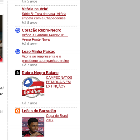
Há 5 anos
Vitória na Veia!
Série B: Fora de casa, Vitória
empata com a Chapecoense
Há 5 anos
Coração Rubro-Negro
Vitória X Guarani 14/09/2019 –
Arena Fonte Nova
Há 6 anos
Leão Minha Paixão
Vitória se reapresenta e o
presidente acompanha o treino
Há 7 anos
Rubro-Negro Baiano
CAMPEONATOS
ESTADUAIS EM
EXTINÇÃO?
al
r.
Há 7 anos
Leões do Barradão
oi
Copa do Brasil
2017