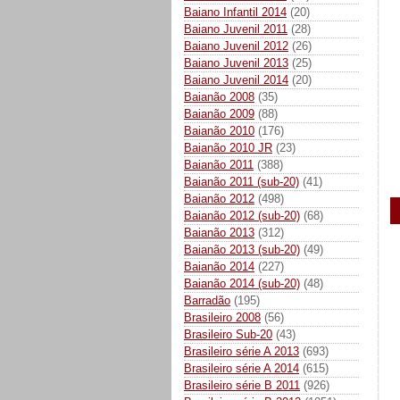
Baiano Infantil 2014
(20)
Baiano Juvenil 2011
(28)
Baiano Juvenil 2012
(26)
Baiano Juvenil 2013
(25)
Baiano Juvenil 2014
(20)
Baianão 2008
(35)
Baianão 2009
(88)
Baianão 2010
(176)
Baianão 2010 JR
(23)
Baianão 2011
(388)
Baianão 2011 (sub-20)
(41)
Baianão 2012
(498)
Baianão 2012 (sub-20)
(68)
Baianão 2013
(312)
Baianão 2013 (sub-20)
(49)
Baianão 2014
(227)
Baianão 2014 (sub-20)
(48)
Barradão
(195)
Brasileiro 2008
(56)
Brasileiro Sub-20
(43)
Brasileiro série A 2013
(693)
Brasileiro série A 2014
(615)
Brasileiro série B 2011
(926)