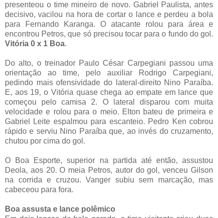
presenteou o time mineiro de novo. Gabriel Paulista, antes
decisivo, vacilou na hora de cortar o lance e perdeu a bola
para Fernando Karanga. O atacante rolou para área e
encontrou Petros, que só precisou tocar para o fundo do gol.
Vitória 0 x 1 Boa
.
Do alto, o treinador Paulo César Carpegiani passou uma
orientação ao time, pelo auxiliar Rodrigo Carpegiani,
pedindo mais ofensividade do lateral-direito Nino Paraíba.
E, aos 19, o Vitória quase chega ao empate em lance que
começou pelo camisa 2. O lateral disparou com muita
velocidade e rolou para o meio. Elton bateu de primeira e
Gabriel Leite espalmou para escanteio. Pedro Ken cobrou
rápido e serviu Nino Paraíba que, ao invés do cruzamento,
chutou por cima do gol.
O Boa Esporte, superior na partida até então, assustou
Deola, aos 20. O meia Petros, autor do gol, venceu Gilson
na corrida e cruzou. Vanger subiu sem marcação, mas
cabeceou para fora.
Boa assusta e lance polêmico