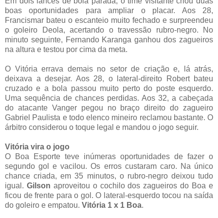
Em dois lances de bola parada, o time visitante criou duas
boas oportunidades para ampliar o placar. Aos 28,
Francismar bateu o escanteio muito fechado e surpreendeu
o goleiro Deola, acertando o travessão rubro-negro. No
minuto seguinte, Fernando Karanga ganhou dos zagueiros
na altura e testou por cima da meta.
O Vitória errava demais no setor de criação e, lá atrás,
deixava a desejar. Aos 28, o lateral-direito Robert bateu
cruzado e a bola passou muito perto do poste esquerdo.
Uma sequência de chances perdidas. Aos 32, a cabeçada
do atacante Vanger pegou no braço direito do zagueiro
Gabriel Paulista e todo elenco mineiro reclamou bastante. O
árbitro considerou o toque legal e mandou o jogo seguir.
Vitória vira o jogo
O Boa Esporte teve inúmeras oportunidades de fazer o
segundo gol e vacilou. Os erros custaram caro. Na único
chance criada, em 35 minutos, o rubro-negro deixou tudo
igual.
Gilson
aproveitou o cochilo dos zagueiros do Boa e
ficou de frente para o gol. O lateral-esquerdo tocou na saída
do goleiro e empatou.
Vitória 1 x 1 Boa
.