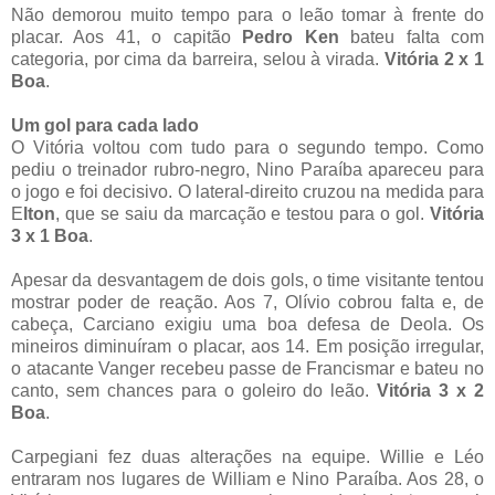
Não demorou muito tempo para o leão tomar à frente do
placar. Aos 41, o capitão
Pedro Ken
bateu falta com
categoria, por cima da barreira, selou à virada.
Vitória 2 x 1
Boa
.
Um gol para cada lado
O Vitória voltou com tudo para o segundo tempo. Como
pediu o treinador rubro-negro, Nino Paraíba apareceu para
o jogo e foi decisivo. O lateral-direito cruzou na medida para
E
lton
, que se saiu da marcação e testou para o gol.
Vitória
3 x 1 Boa
.
Apesar da desvantagem de dois gols, o time visitante tentou
mostrar poder de reação. Aos 7, Olívio cobrou falta e, de
cabeça, Carciano exigiu uma boa defesa de Deola. Os
mineiros diminuíram o placar, aos 14. Em posição irregular,
o atacante Vanger recebeu passe de Francismar e bateu no
canto, sem chances para o goleiro do leão.
Vitória 3 x 2
Boa
.
Carpegiani fez duas alterações na equipe. Willie e Léo
entraram nos lugares de William e Nino Paraíba. Aos 28, o