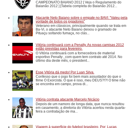
CAMPEONATO BAIANO 2012 [ Veja o Regulamento do
Baianão 2012 ] [Tabela completa do Baianão 2012...
Atacante Neto Baiano sobre o empate no BAVI: "Valeu pela
vontade de todos os jogadores"
Veterano em clássicos, principalmente quando se trata em
Ba-Vi, o atacante Neto Baiano deixou o gramado de
Pituaçu soltando fumaça, no clás...
Vitória continuará com a Penalty. As novas camisas 2012
estão previstas para fevereiro.
O Vitória continuará com a fornecedora de material
esportivo Penalty , com quem tem contrato até 2014. No
último dia deste mês, o president...
Esse Vitória dá medo! Por Luan Silva.
Confesso que o jogo foi bem mais assustador do que o
filme O Exorcista. O que é isso, meu DEUS?!?! O time não
se encontra em campo, prova di...
Vitória contrata atacante Marcelo Nicácio
Depois de um namoro de longa data, que nunca resultou
em casamento, a diretoria do Vitória acertou nesta quarta-
feira a contratação de ma...
Viagem à superfície do futebol brasileiro. Por: Lucas