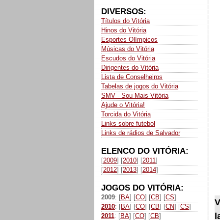
DIVERSOS:
Títulos do Vitória
Hinos do Vitória
Esportes Olímpicos
Músicas do Vitória
Escudos do Vitória
Dirigentes do Vitória
Lista de Conselheiros
Tabelas de jogos do Vitória
SMV - Sou Mais Vitória
Ajude o Vitória!
Torcida do Vitória
Links sobre futebol
Links de rádios de Salvador
ELENCO DO VITÓRIA:
[
2009
] [
2010
] [
2011
]
[
2012
] [
2013
] [
2014
]
JOGOS DO VITÓRIA:
2009
: [
BA
] [
CO
] [
CB
] [
CS
]
V
2010
: [
BA
] [
CO
] [
CB
] [
CN
] [
CS
]
l
2011
: [
BA
] [
CO
] [
CB
]