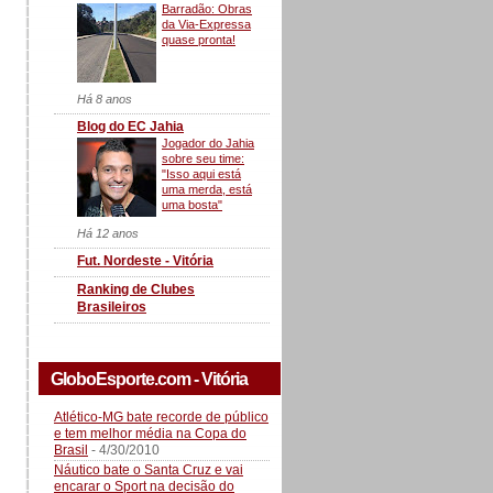
Barradão: Obras
da Via-Expressa
quase pronta!
Há 8 anos
Blog do EC Jahia
Jogador do Jahia
sobre seu time:
"Isso aqui está
uma merda, está
uma bosta"
Há 12 anos
Fut. Nordeste - Vitória
Ranking de Clubes
Brasileiros
GloboEsporte.com - Vitória
Atlético-MG bate recorde de público
e tem melhor média na Copa do
Brasil
- 4/30/2010
Náutico bate o Santa Cruz e vai
encarar o Sport na decisão do