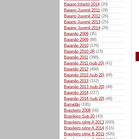
Baiano Infantil 2014
(20)
Baiano Juvenil 2011
(28)
Baiano Juvenil 2012
(26)
Baiano Juvenil 2013
(25)
Baiano Juvenil 2014
(20)
Baianão 2008
(35)
Baianão 2009
(88)
Baianão 2010
(176)
Baianão 2010 JR
(23)
Baianão 2011
(388)
Baianão 2011 (sub-20)
(41)
Baianão 2012
(498)
Baianão 2012 (sub-20)
(68)
Baianão 2013
(312)
Baianão 2013 (sub-20)
(49)
Baianão 2014
(227)
Baianão 2014 (sub-20)
(48)
Barradão
(195)
Brasileiro 2008
(56)
Brasileiro Sub-20
(43)
Brasileiro série A 2013
(693)
Brasileiro série A 2014
(615)
Brasileiro série B 2011
(926)