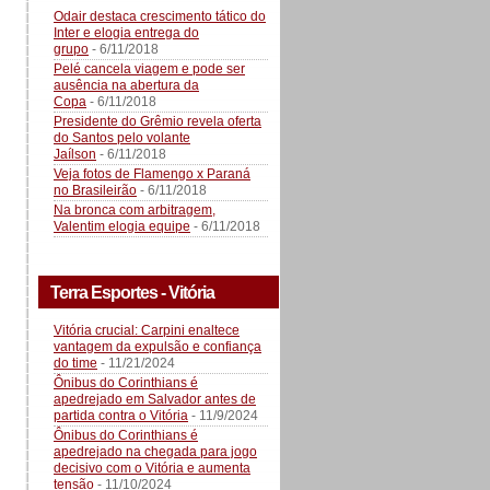
Odair destaca crescimento tático do
Inter e elogia entrega do
grupo
- 6/11/2018
Pelé cancela viagem e pode ser
ausência na abertura da
Copa
- 6/11/2018
Presidente do Grêmio revela oferta
do Santos pelo volante
Jaílson
- 6/11/2018
Veja fotos de Flamengo x Paraná
no Brasileirão
- 6/11/2018
Na bronca com arbitragem,
Valentim elogia equipe
- 6/11/2018
Terra Esportes - Vitória
Vitória crucial: Carpini enaltece
vantagem da expulsão e confiança
do time
- 11/21/2024
Ônibus do Corinthians é
apedrejado em Salvador antes de
partida contra o Vitória
- 11/9/2024
Ônibus do Corinthians é
apedrejado na chegada para jogo
decisivo com o Vitória e aumenta
tensão
- 11/10/2024