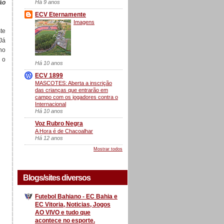
Há 9 anos
ão
ECV Eternamente
Imagens
te
Já
no
 o
Há 10 anos
ECV 1899
MASCOTES: Aberta a inscrição
das crianças que entrarão em
campo com os jogadores contra o
Internacional
Há 10 anos
Voz Rubro Negra
A Hora é de Chacoalhar
Há 12 anos
Mostrar todos
Blogs/sites diversos
Futebol Bahiano - EC Bahia e
EC Vitoria, Noticias, Jogos
AO VIVO e tudo que
acontece no esporte.