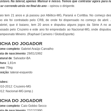
ustavo. Na lateral, apenas Mansur é nosso. Temos que contratar agora para n
icar correndo atrás no final do ano
– opinou o dirigente.
aio tem 21 anos e já passou por Atlético-MG, Paraná e Coritiba. No começo des
no ele foi contratado pelo CRB, de onde foi dispensado no começo de abril. 
abriel, que é baiano, tem 20 anos e disputou alguns jogos da Série A no a
assado pelo Cruzeiro e este ano foi emprestado ao Nacional-MG, onde disputou
ampeonato Mineiro. (Raphael Carneiro / GloboEsporte)
FICHA DO JOGADOR
ome completo
: Gabriel Araújo Carvalho
ata de nascimento
: 29/01/1992
atural de
: Salvador-BA
ltura
: 1,81m
eso
: 75kg
osição
: lateral-esquerdo
lubes:
010-2012: Cruzeiro-MG
012: Nacional-MG (emp.)
FICHA DO JOGADOR
ome completo
: Caio Gobbo Secco
ata de nascimento
: 22/12/1990