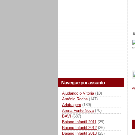
E
M
_
Navegue por assunto
P
Ajudando o Vitória
(10)
Antônio Rocha
(147)
Arbitragem
(189)
Arena Fonte Nova
(70)
BAVI
(687)
Baiano Infantil 2011
(29)
Baiano Infantil 2012
(26)
Baiano Infantil 2013
(25)