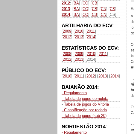
2012
: [
BA
] [
CO
] [
CB
]
P
2013
: [
BA
] [
CO
] [
CB
] [
CN
] [
CS
]
2014
: [
BA
] [
CO
] [
CB
] [
CN
] [CS]
A
d
ARTILHARIA DO ECV:
j
[
2009
] [
2010
] [
2011
]
d
[
2012
] [
2013
] [
2014
]
ESTATÍSTICAS DO ECV:
e
[
2008
] [
2009
] [
2010
] [
2011
]
l
[
2012
] [
2013
] [2014]
C
R
PÚBLICO DO ECV:
[
2010
] [
2011
] [
2012
] [
2013
] [
2014
]
-
n
BAIANÃO 2014:
f
- Regulamento
d
- Tabela de jogos completa
-
Tabela de jogos do Vitória
O
- Classificação por rodada
C
- Tabela de jogos (sub-20)
-
NORDESTÃO 2014:
e
- Regulamento