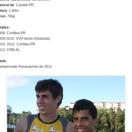
atural de
: Cambé-PR
ltura
: 1,94m
eso
: 76kg
lubes:
009: Coritiba-PR
009:2010: VVV-Venlo (Holanda)
010: 2011: Coritiba-PR
012: CRB-AL
tulo
:
ampeonato Paranaense de 2011