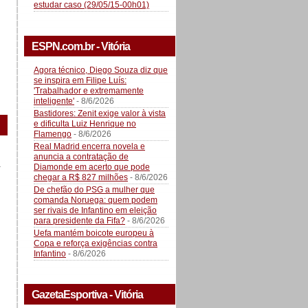
estudar caso (29/05/15-00h01)
ESPN.com.br - Vitória
Agora técnico, Diego Souza diz que
se inspira em Filipe Luís:
'Trabalhador e extremamente
inteligente'
- 8/6/2026
Bastidores: Zenit exige valor à vista
e dificulta Luiz Henrique no
Flamengo
- 8/6/2026
Real Madrid encerra novela e
anuncia a contratação de
a
Diamonde em acerto que pode
chegar a R$ 827 milhões
- 8/6/2026
De chefão do PSG a mulher que
comanda Noruega: quem podem
ser rivais de Infantino em eleição
para presidente da Fifa?
- 8/6/2026
Uefa mantém boicote europeu à
Copa e reforça exigências contra
Infantino
- 8/6/2026
GazetaEsportiva - Vitória