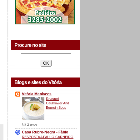
Procure no site
Blogs e sites do Vitória
Vitória Maníacos
Roasted
Cauliflower And
Boursin Soup
Há 2 anos
Casa Rubro-Negra - Fábio
RESPOSTA A PAULO CARNEIRO