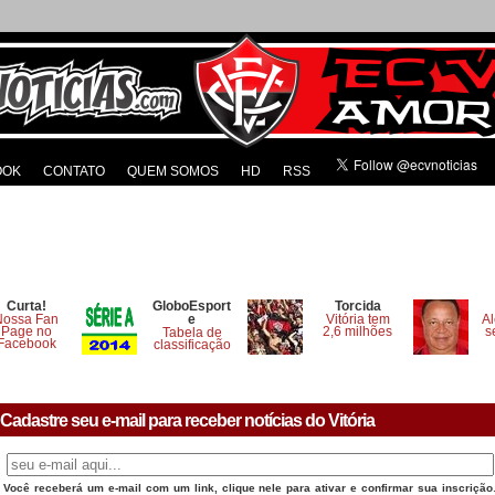
OOK
CONTATO
QUEM SOMOS
HD
RSS
Curta!
GloboEsport
Torcida
Nossa Fan
e
Vitória tem
Al
Page no
2,6 milhões
s
Tabela de
Facebook
classificação
Cadastre seu e-mail para receber notícias do Vitória
Você receberá um e-mail com um link, clique nele para ativar e confirmar sua inscrição