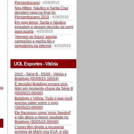
Pernambucano
- 4/29/2010
Nos Aflitos, Náutico e Santa Cruz
decidem vaga na final do
Pernambucano 2010
- 4/28/2010
Em jogo tenso, Santa e Náutico
empatam e deixam decisão da semi
para quarta
- 4/25/2010
‘Homem do futuro’ aponta
campeões e ganha fãs e
seguidores na internet
- 4/25/2010
UOL Esportes - Vitória
2015 - Série B - 05/09 - Vitória x
Botafogo (05/09/15-16h54)
É decisão! Botafogo encara vice-
ga
líder em momento-chave da Série B
(05/09/15-06h00)
Botafogo x Vitória. Tudo o que você
precisa saber sobre o jogo
(30/05/15-06h00)
Ele fracassou como 'novo Seedorf'
e não deixa a menor saudade no
Botafogo (30/05/15-06h00)
Clubes têm direito a recuperar
propina de Marin nos EUA, e vão