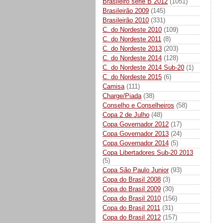
Brasileiro série B 2012
(1051)
Brasileirão 2009
(145)
Brasileirão 2010
(331)
C. do Nordeste 2010
(109)
C. do Nordeste 2011
(8)
C. do Nordeste 2013
(203)
C. do Nordeste 2014
(128)
C. do Nordeste 2014 Sub-20
(1)
C. do Nordeste 2015
(6)
Camisa
(111)
Charge/Piada
(38)
Conselho e Conselheiros
(58)
Copa 2 de Julho
(48)
Copa Governador 2012
(17)
Copa Governador 2013
(24)
Copa Governador 2014
(5)
Copa Libertadores Sub-20 2013
(5)
Copa São Paulo Junior
(93)
Copa do Brasil 2008
(3)
Copa do Brasil 2009
(30)
Copa do Brasil 2010
(156)
Copa do Brasil 2011
(31)
Copa do Brasil 2012
(157)