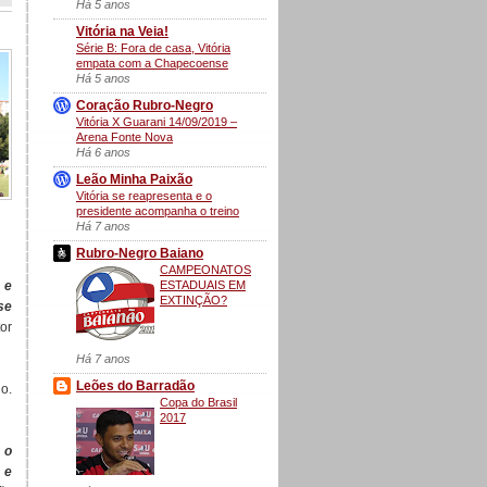
Há 5 anos
Vitória na Veia!
Série B: Fora de casa, Vitória
empata com a Chapecoense
Há 5 anos
Coração Rubro-Negro
Vitória X Guarani 14/09/2019 –
Arena Fonte Nova
Há 6 anos
Leão Minha Paixão
Vitória se reapresenta e o
presidente acompanha o treino
Há 7 anos
Rubro-Negro Baiano
CAMPEONATOS
ESTADUAIS EM
 e
EXTINÇÃO?
se
or
Há 7 anos
Leões do Barradão
o.
Copa do Brasil
2017
 o
 e