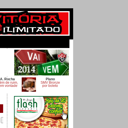
A. Rocha
Plano
ém de ruim,
SMV Bronze
em vontade
por boleto
.