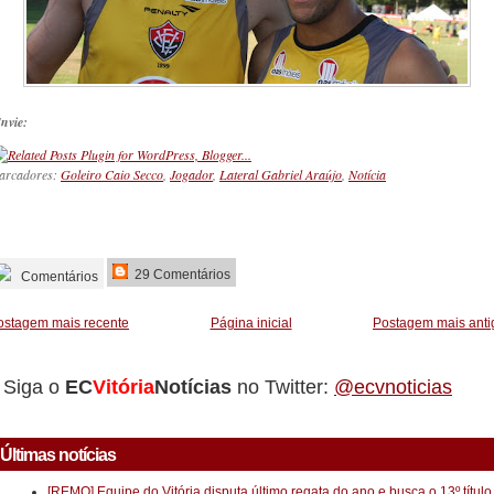
nvie:
arcadores:
Goleiro Caio Secco
,
Jogador
,
Lateral Gabriel Araújo
,
Notícia
_________
29 Comentários
Comentários
ostagem mais recente
Página inicial
Postagem mais anti
Siga o
EC
Vitória
Notícias
no Twitter:
@ecvnoticias
Últimas notícias
[REMO] Equipe do Vitória disputa último regata do ano e busca o 13º título