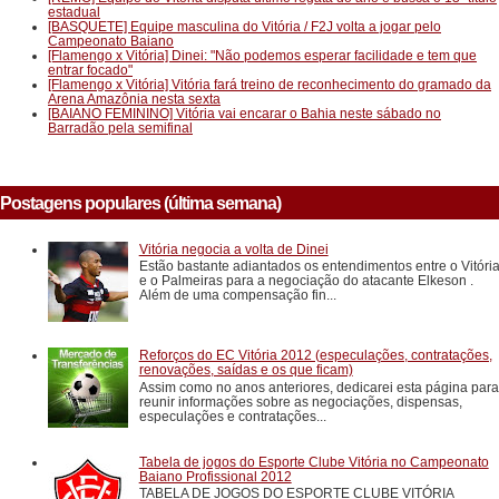
estadual
[BASQUETE] Equipe masculina do Vitória / F2J volta a jogar pelo
Campeonato Baiano
[Flamengo x Vitória] Dinei: "Não podemos esperar facilidade e tem que
entrar focado"
[Flamengo x Vitória] Vitória fará treino de reconhecimento do gramado da
Arena Amazônia nesta sexta
[BAIANO FEMININO] Vitória vai encarar o Bahia neste sábado no
Barradão pela semifinal
Postagens populares (última semana)
Vitória negocia a volta de Dinei
Estão bastante adiantados os entendimentos entre o Vitóri
e o Palmeiras para a negociação do atacante Elkeson .
Além de uma compensação fin...
Reforços do EC Vitória 2012 (especulações, contratações,
renovações, saídas e os que ficam)
Assim como no anos anteriores, dedicarei esta página para
reunir informações sobre as negociações, dispensas,
especulações e contratações...
Tabela de jogos do Esporte Clube Vitória no Campeonato
Baiano Profissional 2012
TABELA DE JOGOS DO ESPORTE CLUBE VITÓRIA