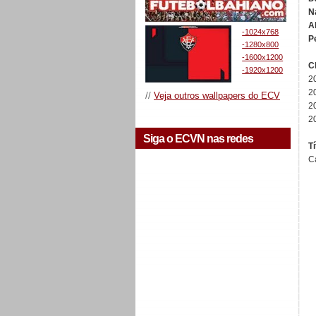
N
A
-1024x768
P
-1280x800
-1600x1200
C
-1920x1200
2
2
//
Veja outros wallpapers do ECV
2
2
Siga o ECVN nas redes
Tí
C