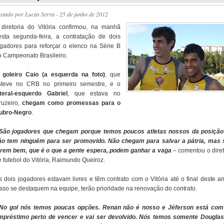
ostado por
Lucas Serra
- 25 de junho de 2012
 diretoria do Vitória confirmou, na manhã
esta segunda-feira, a contratação de dois
ogadores para reforçar o elenco na Série B
o Campeonato Brasileiro.
O
goleiro Caio (a esquerda na foto)
, que
steve no CRB no primeiro semestre, e o
ateral-esquerdo Gabriel
, que estava no
ruzeiro,
chegam como promessas para o
ubro-Negro
.
 São jogadores que chegam porque temos poucos atletas nossos da posição
ão tem ninguém para ser promovido. Não chegam para salvar a pátria, mas 
orem bem, que é o que a gente espera, podem ganhar a vaga
– comentou o diret
e futebol do Vitória, Raimundo Queiroz.
s dois jogadores estavam livres e têm contrato com o Vitória até o final deste an
aso se destaquem na equipe, terão prioridade na renovação do contrato.
 No gol nós temos poucas opções. Renan não é nosso e Jéferson está com
mpréstimo perto de vencer e vai ser devolvido. Nós temos somente Douglas