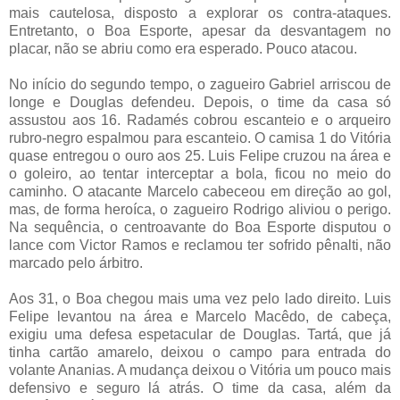
mais cautelosa, disposto a explorar os contra-ataques.
Entretanto, o Boa Esporte, apesar da desvantagem no
placar, não se abriu como era esperado. Pouco atacou.
No início do segundo tempo, o zagueiro Gabriel arriscou de
longe e Douglas defendeu. Depois, o time da casa só
assustou aos 16. Radamés cobrou escanteio e o arqueiro
rubro-negro espalmou para escanteio. O camisa 1 do Vitória
quase entregou o ouro aos 25. Luis Felipe cruzou na área e
o goleiro, ao tentar interceptar a bola, ficou no meio do
caminho. O atacante Marcelo cabeceou em direção ao gol,
mas, de forma heroíca, o zagueiro Rodrigo aliviou o perigo.
Na sequência, o centroavante do Boa Esporte disputou o
lance com Victor Ramos e reclamou ter sofrido pênalti, não
marcado pelo árbitro.
Aos 31, o Boa chegou mais uma vez pelo lado direito. Luis
Felipe levantou na área e Marcelo Macêdo, de cabeça,
exigiu uma defesa espetacular de Douglas. Tartá, que já
tinha cartão amarelo, deixou o campo para entrada do
volante Ananias. A mudança deixou o Vitória um pouco mais
defensivo e seguro lá atrás. O time da casa, além da