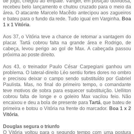
de jogo, chegou ao empate. Vanger, em posição duvidosa,
recebeu belo lançamento e chutou cruzado para o meio da
área. O atacante Marcelo Macêdo antecipou aos zagueiros
e bateu para o fundo da rede. Tudo igual em Varginha.
Boa
1 x 1 Vitória
.
Aos 37, o Vitória teve a chance de retomar a vantagem do
placar. Tartá cobrou falta na grande área e Rodrigo, de
cabeça, levou perigo ao gol de Max. A cabeçada passou
próxima ao poste direito.
Aos 43, o treinador Paulo César Carpegiani ganhou um
problema. O lateral-direito Léo sentiu fortes dores no ombro
e precisou deixar o campo sendo substituído por Gabriel
Paulista. Mas, no final do primeiro tempo, o comandante
teve motivos de sobra para esquecer substituição. Uelliton
cobrou falta de longe e o goleiro Max vacilou feio. Não
encaixou e deu a bola de presente para
Tartá
, que bateu de
primeira e botou o Vitória na frente do marcador.
Boa 1 x 2
Vitória
.
Douglas segura o triunfo
O Vitória voltou para o segundo tempo com uma postura