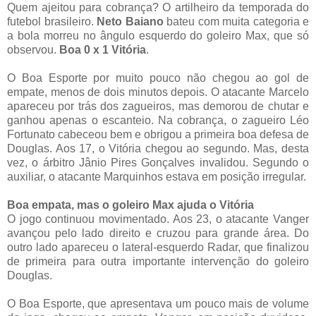
Quem ajeitou para cobrança? O artilheiro da temporada do
futebol brasileiro.
Neto Baiano
bateu com muita categoria e
a bola morreu no ângulo esquerdo do goleiro Max, que só
observou.
Boa 0 x 1 Vitória
.
O Boa Esporte por muito pouco não chegou ao gol de
empate, menos de dois minutos depois. O atacante Marcelo
apareceu por trás dos zagueiros, mas demorou de chutar e
ganhou apenas o escanteio. Na cobrança, o zagueiro Léo
Fortunato cabeceou bem e obrigou a primeira boa defesa de
Douglas. Aos 17, o Vitória chegou ao segundo. Mas, desta
vez, o árbitro Jânio Pires Gonçalves invalidou. Segundo o
auxiliar, o atacante Marquinhos estava em posição irregular.
Boa empata, mas o goleiro Max ajuda o Vitória
O jogo continuou movimentado. Aos 23, o atacante Vanger
avançou pelo lado direito e cruzou para grande área. Do
outro lado apareceu o lateral-esquerdo Radar, que finalizou
de primeira para outra importante intervenção do goleiro
Douglas.
O Boa Esporte, que apresentava um pouco mais de volume