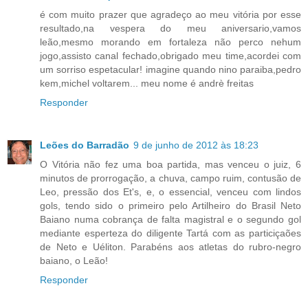
é com muito prazer que agradeço ao meu vitória por esse
resultado,na vespera do meu aniversario,vamos
leão,mesmo morando em fortaleza não perco nehum
jogo,assisto canal fechado,obrigado meu time,acordei com
um sorriso espetacular! imagine quando nino paraiba,pedro
kem,michel voltarem... meu nome é andrè freitas
Responder
Leões do Barradão
9 de junho de 2012 às 18:23
O Vitória não fez uma boa partida, mas venceu o juiz, 6
minutos de prorrogação, a chuva, campo ruim, contusão de
Leo, pressão dos Et's, e, o essencial, venceu com lindos
gols, tendo sido o primeiro pelo Artilheiro do Brasil Neto
Baiano numa cobrança de falta magistral e o segundo gol
mediante esperteza do diligente Tartá com as particiçaões
de Neto e Uéliton. Parabéns aos atletas do rubro-negro
baiano, o Leão!
Responder