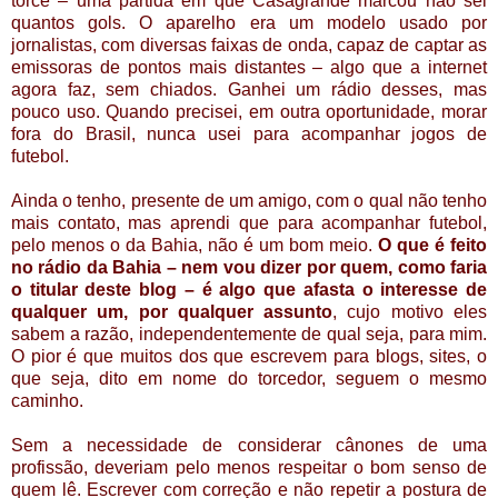
torce – uma partida em que Casagrande marcou não sei
quantos gols. O aparelho era um modelo usado por
jornalistas, com diversas faixas de onda, capaz de captar as
emissoras de pontos mais distantes – algo que a internet
agora faz, sem chiados. Ganhei um rádio desses, mas
pouco uso. Quando precisei, em outra oportunidade, morar
fora do Brasil, nunca usei para acompanhar jogos de
futebol.
Ainda o tenho, presente de um amigo, com o qual não tenho
mais contato, mas aprendi que para acompanhar futebol,
pelo menos o da Bahia, não é um bom meio.
O que é feito
no rádio da Bahia – nem vou dizer por quem, como faria
o titular deste blog – é algo que afasta o interesse de
qualquer um, por qualquer assunto
, cujo motivo eles
sabem a razão, independentemente de qual seja, para mim.
O pior é que muitos dos que escrevem para blogs, sites, o
que seja, dito em nome do torcedor, seguem o mesmo
caminho.
Sem a necessidade de considerar cânones de uma
profissão, deveriam pelo menos respeitar o bom senso de
quem lê. Escrever com correção e não repetir a postura de