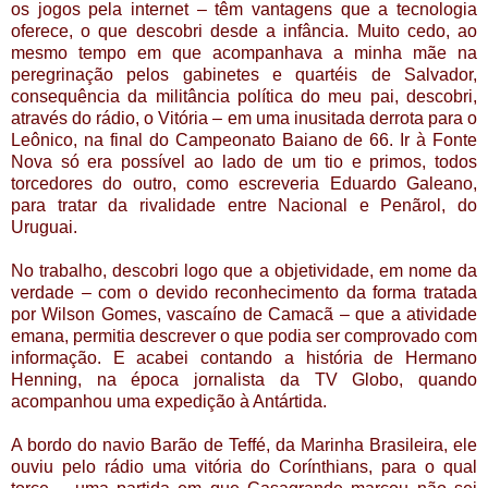
os jogos pela internet – têm vantagens que a tecnologia
oferece, o que descobri desde a infância. Muito cedo, ao
mesmo tempo em que acompanhava a minha mãe na
peregrinação pelos gabinetes e quartéis de Salvador,
consequência da militância política do meu pai, descobri,
através do rádio, o Vitória – em uma inusitada derrota para o
Leônico, na final do Campeonato Baiano de 66. Ir à Fonte
Nova só era possível ao lado de um tio e primos, todos
torcedores do outro, como escreveria Eduardo Galeano,
para tratar da rivalidade entre Nacional e Penãrol, do
Uruguai.
No trabalho, descobri logo que a objetividade, em nome da
verdade – com o devido reconhecimento da forma tratada
por Wilson Gomes, vascaíno de Camacã – que a atividade
emana, permitia descrever o que podia ser comprovado com
informação. E acabei contando a história de Hermano
Henning, na época jornalista da TV Globo, quando
acompanhou uma expedição à Antártida.
A bordo do navio Barão de Teffé, da Marinha Brasileira, ele
ouviu pelo rádio uma vitória do Corínthians, para o qual