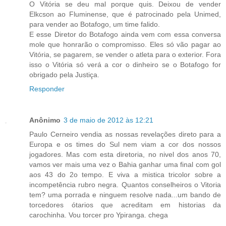
O Vitória se deu mal porque quis. Deixou de vender
Elkcson ao Fluminense, que é patrocinado pela Unimed,
para vender ao Botafogo, um time falido.
E esse Diretor do Botafogo ainda vem com essa conversa
mole que honrarão o compromisso. Eles só vão pagar ao
Vitória, se pagarem, se vender o atleta para o exterior. Fora
isso o Vitória só verá a cor o dinheiro se o Botafogo for
obrigado pela Justiça.
Responder
Anônimo
3 de maio de 2012 às 12:21
Paulo Cerneiro vendia as nossas revelações direto para a
Europa e os times do Sul nem viam a cor dos nossos
jogadores. Mas com esta diretoria, no nivel dos anos 70,
vamos ver mais uma vez o Bahia ganhar uma final com gol
aos 43 do 2o tempo. E viva a mistica tricolor sobre a
incompetência rubro negra. Quantos conselheiros o Vitoria
tem? uma porrada e ninguem resolve nada...um bando de
torcedores ótarios que acreditam em historias da
carochinha. Vou torcer pro Ypiranga. chega