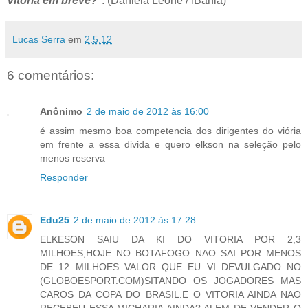
Vitória em breve?
". (Daniela Leone / iBahia)
Lucas Serra
em
2.5.12
6 comentários:
Anônimo
2 de maio de 2012 às 16:00
é assim mesmo boa competencia dos dirigentes do viória
em frente a essa divida e quero elkson na seleção pelo
menos reserva
Responder
Edu25
2 de maio de 2012 às 17:28
ELKESON SAIU DA KI DO VITORIA POR 2,3
MILHOES,HOJE NO BOTAFOGO NAO SAI POR MENOS
DE 12 MILHOES VALOR QUE EU VI DEVULGADO NO
(GLOBOESPORT.COM)SITANDO OS JOGADORES MAS
CAROS DA COPA DO BRASIL.E O VITORIA AINDA NAO
RECEBEU ESSA MICHARIA AINDA? ALEM DE VENDER O