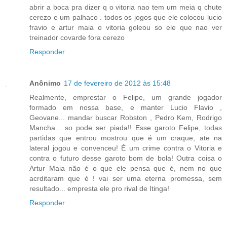
abrir a boca pra dizer q o vitoria nao tem um meia q chute
cerezo e um palhaco . todos os jogos que ele colocou lucio
fravio e artur maia o vitoria goleou so ele que nao ver
treinador covarde fora cerezo
Responder
Anônimo
17 de fevereiro de 2012 às 15:48
Realmente, emprestar o Felipe, um grande jogador
formado em nossa base, e manter Lucio Flavio ,
Geovane... mandar buscar Robston , Pedro Kem, Rodrigo
Mancha... so pode ser piada!! Esse garoto Felipe, todas
partidas que entrou mostrou que é um craque, ate na
lateral jogou e convenceu! É um crime contra o Vitoria e
contra o futuro desse garoto bom de bola! Outra coisa o
Artur Maia não é o que ele pensa que é, nem no que
acrditaram que é ! vai ser uma eterna promessa, sem
resultado... empresta ele pro rival de Itinga!
Responder