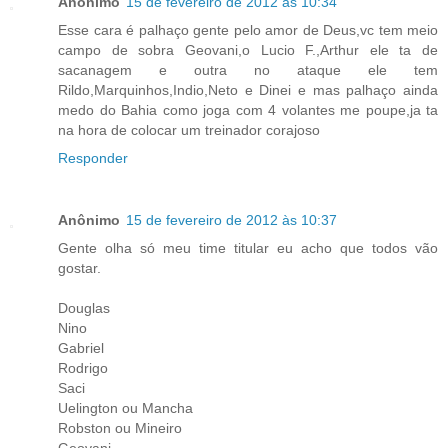
Anônimo
15 de fevereiro de 2012 às 10:34
Esse cara é palhaço gente pelo amor de Deus,vc tem meio
campo de sobra Geovani,o Lucio F.,Arthur ele ta de
sacanagem e outra no ataque ele tem
Rildo,Marquinhos,Indio,Neto e Dinei e mas palhaço ainda
medo do Bahia como joga com 4 volantes me poupe,ja ta
na hora de colocar um treinador corajoso
Responder
Anônimo
15 de fevereiro de 2012 às 10:37
Gente olha só meu time titular eu acho que todos vão
gostar.
Douglas
Nino
Gabriel
Rodrigo
Saci
Uelington ou Mancha
Robston ou Mineiro