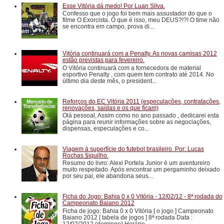
Esse Vitória dá medo! Por Luan Silva.
Confesso que o jogo foi bem mais assustador do que o
filme O Exorcista. O que é isso, meu DEUS?!?! O time não
se encontra em campo, prova di...
Vitória continuará com a Penalty. As novas camisas 2012
estão previstas para fevereiro.
O Vitória continuará com a fornecedora de material
esportivo Penalty , com quem tem contrato até 2014. No
último dia deste mês, o president...
Reforços do EC Vitória 2011 (especulações, contratações,
renovações, saídas e os que ficam)
Olá pessoal, Assim como no ano passado , dedicarei esta
página para reunir informações sobre as negociações,
dispensas, especulações e co...
Viagem à superfície do futebol brasileiro. Por: Lucas
Rochas §iquilho.
Resumo do livro: Alexi Portela Junior é um aventureiro
muito respeitado. Após encontrar um pergaminho deixado
por seu pai, ele abandona seus...
Ficha do Jogo: Bahia 0 x 0 Vitória - 12/02/12 - 8ª rodada do
Campeonato Baiano 2012
Ficha de jogo: Bahia 0 x 0 Vitória [ o jogo ] Campeonato
Baiano 2012 [ tabela de jogos ] 8ª rodada Data :
12/02/2012 (domingo) Horário ...