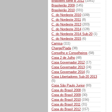
Brasileiro série B 2012
(1051)
Brasileirão 2009
(145)
Brasileirão 2010
(331)
C. do Nordeste 2010
(109)
C. do Nordeste 2011
(8)
C. do Nordeste 2013
(203)
C. do Nordeste 2014
(128)
C. do Nordeste 2014 Sub-20
(1)
C. do Nordeste 2015
(6)
Camisa
(111)
Charge/Piada
(38)
Conselho e Conselheiros
(58)
Copa 2 de Julho
(48)
Copa Governador 2012
(17)
Copa Governador 2013
(24)
Copa Governador 2014
(5)
Copa Libertadores Sub-20 2013
(5)
Copa São Paulo Junior
(93)
Copa do Brasil 2008
(3)
Copa do Brasil 2009
(30)
Copa do Brasil 2010
(156)
Copa do Brasil 2011
(31)
Copa do Brasil 2012
(157)