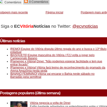
0 Comentários
Comentários
ostagem mais recente
Página inicial
Postagem mais anti
Siga o
EC
Vitória
Notícias
no Twitter:
@ecvnoticias
Últimas notícias
[REMO] Equipe do Vitória disputa último regata do ano e busca o 13º título
estadual
[BASQUETE] Equipe masculina do Vitória / F2J volta a jogar pelo
Campeonato Baiano
[Flamengo x Vitória] Dinei: "Não podemos esperar facilidade e tem que
entrar focado"
[Flamengo x Vitória] Vitória fará treino de reconhecimento do gramado da
Arena Amazônia nesta sexta
[BAIANO FEMININO] Vitória vai encarar o Bahia neste sábado no
Barradão pela semifinal
Postagens populares (última semana)
Vitória negocia a volta de Dinei
Estão bastante adiantados os entendimentos entre o Vitóri