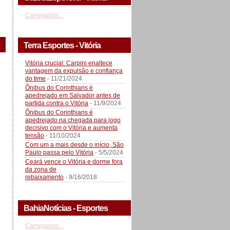
Carregando...
Terra Esportes - Vitória
Vitória crucial: Carpini enaltece
vantagem da expulsão e confiança
do time
- 11/21/2024
Ônibus do Corinthians é
apedrejado em Salvador antes de
partida contra o Vitória
- 11/9/2024
Ônibus do Corinthians é
apedrejado na chegada para jogo
decisivo com o Vitória e aumenta
tensão
- 11/10/2024
Com um a mais desde o início, São
Paulo passa pelo Vitória
- 5/5/2024
Ceará vence o Vitória e dorme fora
da zona de
rebaixamento
- 9/16/2018
BahiaNotícias - Esportes
Carregando...