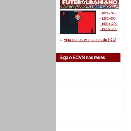
-1024x768
-1280x800
-1600x1200
-1920x1200
//
Veja outros wallpapers do ECV
Siga o ECVN nas redes