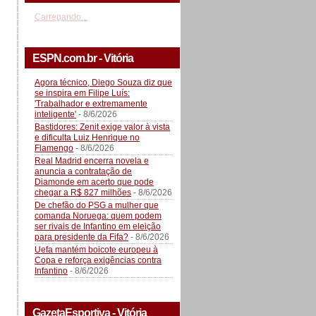
Carregando...
ESPN.com.br - Vitória
Agora técnico, Diego Souza diz que
se inspira em Filipe Luís:
'Trabalhador e extremamente
inteligente'
- 8/6/2026
Bastidores: Zenit exige valor à vista
e dificulta Luiz Henrique no
Flamengo
- 8/6/2026
Real Madrid encerra novela e
anuncia a contratação de
Diamonde em acerto que pode
chegar a R$ 827 milhões
- 8/6/2026
De chefão do PSG a mulher que
comanda Noruega: quem podem
ser rivais de Infantino em eleição
para presidente da Fifa?
- 8/6/2026
Uefa mantém boicote europeu à
Copa e reforça exigências contra
Infantino
- 8/6/2026
GazetaEsportiva - Vitória