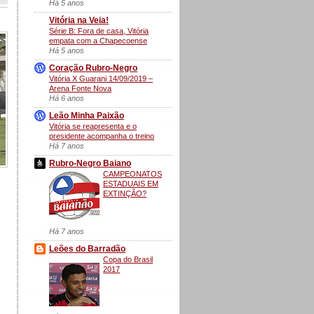
Há 5 anos
Vitória na Veia!
Série B: Fora de casa, Vitória
empata com a Chapecoense
Há 5 anos
Coração Rubro-Negro
Vitória X Guarani 14/09/2019 –
Arena Fonte Nova
Há 6 anos
Leão Minha Paixão
Vitória se reapresenta e o
presidente acompanha o treino
Há 7 anos
Rubro-Negro Baiano
CAMPEONATOS
ESTADUAIS EM
EXTINÇÃO?
Há 7 anos
Leões do Barradão
Copa do Brasil
2017