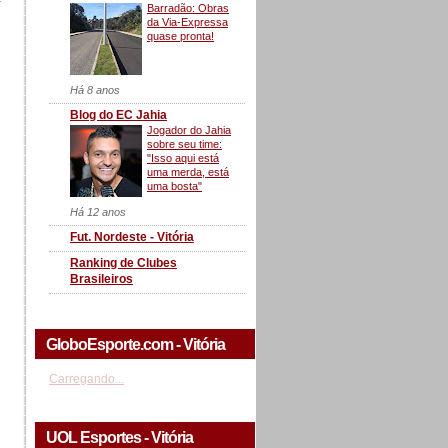
Barradão: Obras
da Via-Expressa
quase pronta!
Há 8 anos
Blog do EC Jahia
Jogador do Jahia
sobre seu time:
"Isso aqui está
uma merda, está
uma bosta"
Há 12 anos
Fut. Nordeste - Vitória
Ranking de Clubes
Brasileiros
GloboEsporte.com - Vitória
Carregando...
UOL Esportes - Vitória