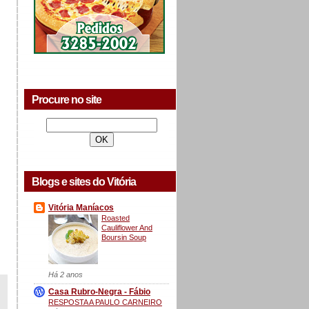
Procure no site
Blogs e sites do Vitória
Vitória Maníacos
Roasted
Cauliflower And
Boursin Soup
Há 2 anos
Casa Rubro-Negra - Fábio
RESPOSTA A PAULO CARNEIRO