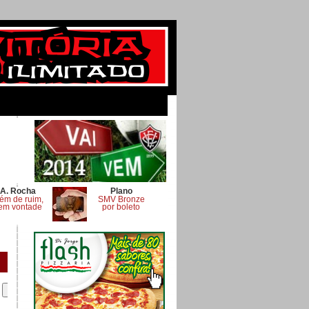
A. Rocha
Plano
ém de ruim,
SMV Bronze
em vontade
por boleto
.