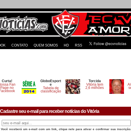
OOK
CONTATO
QUEM SOMOS
HD
RSS
Curta!
GloboEsport
Torcida
Nossa Fan
e
Vitória tem
Al
Page no
2,6 milhões
s
Tabela de
Facebook
classificação
Cadastre seu e-mail para receber notícias do Vitória
Você receberá um e-mail com um link, clique nele para ativar e confirmar sua inscrição