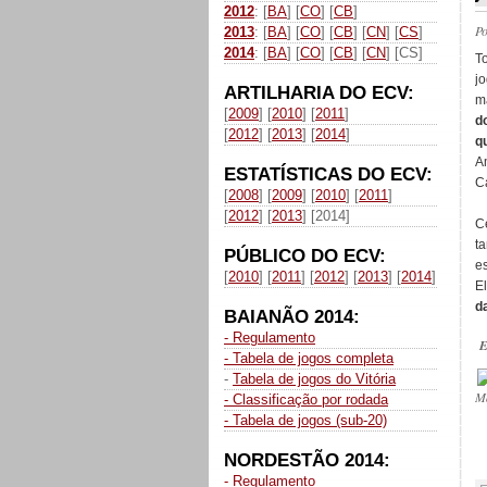
2012
: [
BA
] [
CO
] [
CB
]
P
2013
: [
BA
] [
CO
] [
CB
] [
CN
] [
CS
]
2014
: [
BA
] [
CO
] [
CB
] [
CN
] [CS]
T
j
ARTILHARIA DO ECV:
m
[
2009
] [
2010
] [
2011
]
d
[
2012
] [
2013
] [
2014
]
q
A
ESTATÍSTICAS DO ECV:
C
[
2008
] [
2009
] [
2010
] [
2011
]
[
2012
] [
2013
] [2014]
C
t
PÚBLICO DO ECV:
e
[
2010
] [
2011
] [
2012
] [
2013
] [
2014
]
El
d
BAIANÃO 2014:
- Regulamento
E
- Tabela de jogos completa
-
Tabela de jogos do Vitória
M
- Classificação por rodada
- Tabela de jogos (sub-20)
NORDESTÃO 2014:
_
- Regulamento