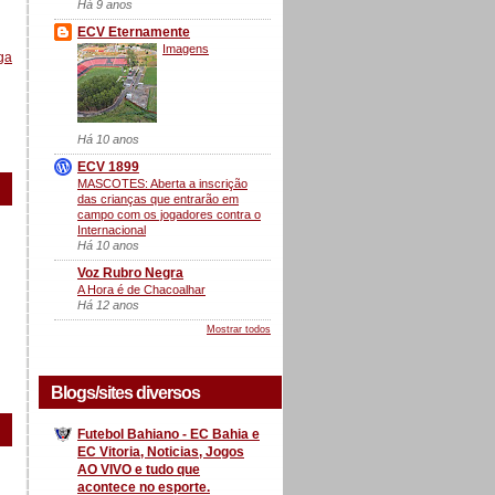
Há 9 anos
ECV Eternamente
Imagens
ga
Há 10 anos
ECV 1899
MASCOTES: Aberta a inscrição
das crianças que entrarão em
campo com os jogadores contra o
Internacional
Há 10 anos
Voz Rubro Negra
A Hora é de Chacoalhar
Há 12 anos
Mostrar todos
Blogs/sites diversos
Futebol Bahiano - EC Bahia e
EC Vitoria, Noticias, Jogos
AO VIVO e tudo que
acontece no esporte.
a