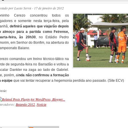
ostado por
Lucas Serra
- 17 de janeiro de 2012
oninho Cerezo concentrou todos os
ogadores e somente nesta terça-feira, pela
anhã,
definirá aqueles que viajarão depois
o almoço para a partida como Feirense,
uarta-feira, às 20h30
, no Estádio Pedro
morim, em Senhor do Bonfim, na abertura do
ampeonato Baiano.
erezo comandou um treino técnico-tático na
arde de segunda-feira no Barradão e voltou a
scalar Dankler na zaga ao lado de Gabriel.
e, porém, ai
nda não confirmou a formação
a equipe
que vai tentar recuperar a hegemonia perdida ano passado. (Site ECV)
nvie:
arcadores:
Baianão 2012
,
Notícia
_________