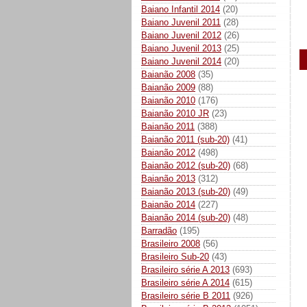
Baiano Infantil 2014
(20)
Baiano Juvenil 2011
(28)
Baiano Juvenil 2012
(26)
Baiano Juvenil 2013
(25)
Baiano Juvenil 2014
(20)
Baianão 2008
(35)
Baianão 2009
(88)
Baianão 2010
(176)
Baianão 2010 JR
(23)
Baianão 2011
(388)
Baianão 2011 (sub-20)
(41)
Baianão 2012
(498)
Baianão 2012 (sub-20)
(68)
Baianão 2013
(312)
Baianão 2013 (sub-20)
(49)
Baianão 2014
(227)
Baianão 2014 (sub-20)
(48)
Barradão
(195)
Brasileiro 2008
(56)
Brasileiro Sub-20
(43)
Brasileiro série A 2013
(693)
Brasileiro série A 2014
(615)
Brasileiro série B 2011
(926)