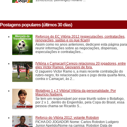
Postagens populares (últimos 30 dias)
Reforços do EC Vitória 2012 (especulações, contratações,
renovações, saídas e os que ficam)
Assim como no anos anteriores, dedicarei esta página para
reunir informações sobre as negociações, dispensas,
especulações e contratações...
[Vitória x Camaçari] Cerezo relacionou 20 jogadores, entre
eles Victor Ramos. Geovanni de fora.
O zagueiro Victor Ramo s, a mais recente contratação do
rubro-negro, foi relacionado para o jogo desta quarta-feira,
contra o Camaçari, às 2...
[Botafogo 1 x 2 Vitória] Vitória da personalidade. Por
Maurício Naiberg.
Se tem um responsável por esse triunfo sobre o Botafogo,
por 2 x 1 , dentro do Engenhão, pela Copa do Brasil, essa
pessoa chama-se Ricardo S...
Reforço do Vitória 2012: volante Robston
FICHA DO JOGADOR Nome: Carlos Robston Ludgero
Junior Apelido/Nome na camisa: Robston Data de