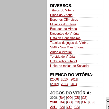
DIVERSOS:
Títulos do Vitória
Hinos do Vitória
Esportes Olímpicos
Músicas do Vitória
Escudos do Vitória
Dirigentes do Vitória
Lista de Conselheiros
Tabelas de jogos do Vitória
SMV - Sou Mais Vitória
Ajude o Vitória!
Torcida do Vitória
Links sobre futebol
Links de rádios de Salvador
ELENCO DO VITÓRIA:
[
2009
] [
2010
] [
2011
]
[
2012
] [
2013
] [
2014
]
JOGOS DO VITÓRIA:
2009
: [
BA
] [
CO
] [
CB
] [
CS
]
C
2010
: [
BA
] [
CO
] [
CB
] [
CN
] [
CS
]
j
2011
: [
BA
] [
CO
] [
CB
]