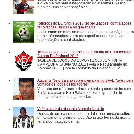
e o Palmeiras para a negociação do atacante Elkeson .
Além de uma compensação fin...
Reforços do EC Vitória 2012 (especulações, contratações,
renovações, saídas e os que ficam)
Assim como no anos anteriores, dedicarei esta página para
reunir informações sobre as negociações, dispensas,
especulações e contratações...
Tabela de jogos do Esporte Clube Vitória no Campeonato
Baiano Profissional 2012
TABELA DE JOGOS DO ESPORTE CLUBE VITÓRIA
CAMPEONATO BAIANO 2012 [ Veja o Regulamento do
Baianão 2012 ] [Tabela completa do Baianão 2012...
Atacante Neto Baiano sobre o empate no BAVI: "Valeu pela
vontade de todos os jogadores"
Veterano em clássicos, principalmente quando se trata em
Ba-Vi, o atacante Neto Baiano deixou o gramado de
Pituaçu soltando fumaça, no clás...
Vitória contrata atacante Marcelo Nicácio
Depois de um namoro de longa data, que nunca resultou
em casamento, a diretoria do Vitória acertou nesta quarta-
feira a contratação de ma...