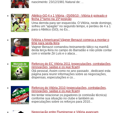
nascimento: 23/12/1981 Natural de: ...
Atlético-GO 4 x 1 Vitória - 05/09/10 - Vitória é goleado e
fecha 1º turno na 15ª posição
Uma derrota para ser esquecida. O Vitória, neste domingo,
sofreu um “apagão” no segundo tempo, e perdeu de 4 a 1
para o Atlético (GO), no Es...
[Vitória x Americana] Vágner Benazzi começa a montar o
time para sexta-feira
Vagner Benazzi comandou treinamento tático na manhã
desta terça-feira no campo do Barradão e não pôde contar
com o volante Zé Luís e o ataca...
Reforços do EC Vitória 2011 (especulações, contratações,
renovações, saídas e os que ficam)
Olá pessoal, Assim como no ano passado , dedicarei esta
página para reunir informações sobre as negociações,
dispensas, especulações e co...
Reforços do Vitória 2010 (especulações, contratações,
renovações, saídas e os que ficam)
Irei tentar relacionar os jogadores (e comissão técnica)
conforme sua situação no clube e também as
especulações sobre os reforços para 2010...
Negociação entre Fluminense e Vitória avançam