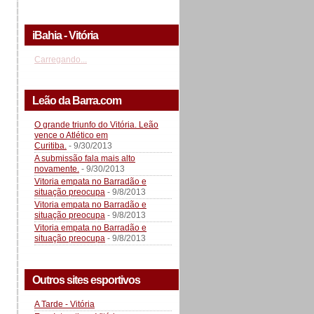
iBahia - Vitória
Carregando...
Leão da Barra.com
O grande triunfo do Vitória. Leão
vence o Atlético em
Curitiba.
- 9/30/2013
A submissão fala mais alto
novamente.
- 9/30/2013
Vitoria empata no Barradão e
situação preocupa
- 9/8/2013
Vitoria empata no Barradão e
situação preocupa
- 9/8/2013
Vitoria empata no Barradão e
situação preocupa
- 9/8/2013
Outros sites esportivos
A Tarde - Vitória