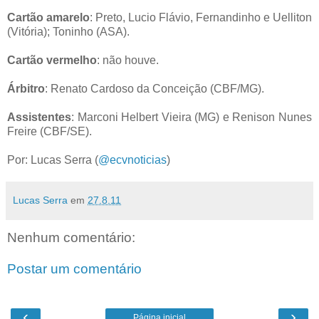
Cartão amarelo
: Preto, Lucio Flávio, Fernandinho e Uelliton
(Vitória); Toninho (ASA).
Cartão vermelho
: não houve.
Árbitro
: Renato Cardoso da Conceição (CBF/MG).
Assistentes
: Marconi Helbert Vieira (MG) e Renison Nunes
Freire (CBF/SE).
Por: Lucas Serra (
@ecvnoticias
)
Lucas Serra
em
27.8.11
Nenhum comentário:
Postar um comentário
‹
›
Página inicial