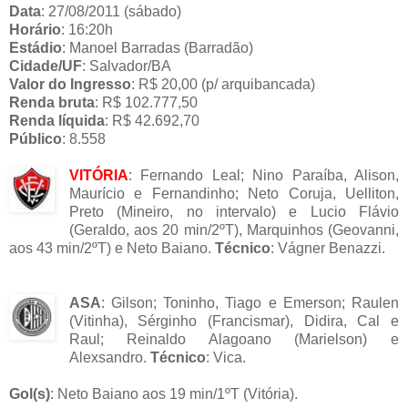
Data
: 27/08/2011 (sábado)
Horário
: 16:20h
Estádio
: Manoel Barradas (Barradão)
Cidade/UF
: Salvador/BA
Valor do Ingresso
: R$ 20,00 (p/ arquibancada)
Renda bruta
: R$ 102.777,50
Renda líquida
: R$ 42.692,70
Público
: 8.558
VITÓRIA
: Fernando Leal; Nino Paraíba, Alison,
Maurício e Fernandinho; Neto Coruja, Uelliton,
Preto (Mineiro, no intervalo) e Lucio Flávio
(Geraldo, aos 20 min/2ºT), Marquinhos (Geovanni,
aos 43 min/2ºT) e Neto Baiano.
Técnico
: Vágner Benazzi.
ASA
: Gilson; Toninho, Tiago e Emerson; Raulen
(Vitinha), Sérginho (Francismar), Didira, Cal e
Raul; Reinaldo Alagoano (Marielson) e
Alexsandro.
Técnico
: Vica.
Gol(s)
: Neto Baiano aos 19 min/1ºT (Vitória).